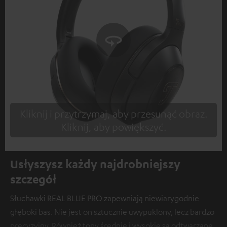
Kliknij i przytrzymaj, aby przesunąć obraz.
Kliknij, aby powiększyć.
Tap to zoom
Usłyszysz każdy najdrobniejszy
szczegół
Słuchawki REAL BLUE PRO zapewniają niewiarygodnie
głęboki bas. Nie jest on sztucznie uwypuklony, lecz bardzo
precyzyjny. Również tony średnie i wysokie są odtwarzane