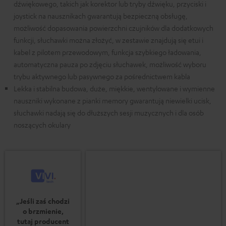
dźwiękowego, takich jak korektor lub tryby dźwięku, przyciski i
joystick na nausznikach gwarantują bezpieczną obsługę,
możliwość dopasowania powierzchni czujników dla dodatkowych
funkcji, słuchawki można złożyć, w zestawie znajdują się etui i
kabel z pilotem przewodowym, funkcja szybkiego ładowania,
automatyczna pauza po zdjęciu słuchawek, możliwość wyboru
trybu aktywnego lub pasywnego za pośrednictwem kabla
Lekka i stabilna budowa, duże, miękkie, wentylowane i wymienne
nauszniki wykonane z pianki memory gwarantują niewielki ucisk,
słuchawki nadają się do dłuższych sesji muzycznych i dla osób
noszących okulary
„Jeśli zaś chodzi
o brzmienie,
tutaj producent