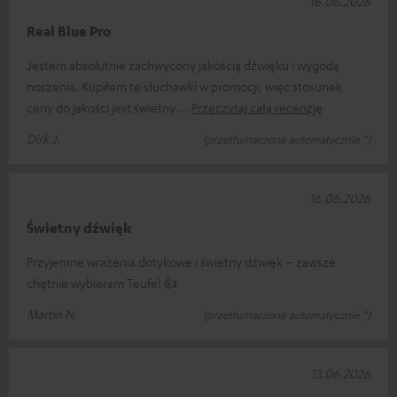
16.06.2026
Real Blue Pro
Jestem absolutnie zachwycony jakością dźwięku i wygodą
noszenia. Kupiłem te słuchawki w promocji, więc stosunek
ceny do jakości jest świetny
Przeczytaj całą recenzję
Dirk J.
(przetłumaczone automatycznie *)
16.06.2026
Świetny dźwięk
Przyjemne wrażenia dotykowe i świetny dźwięk – zawsze
chętnie wybieram Teufel 👍
Martin N.
(przetłumaczone automatycznie *)
13.06.2026