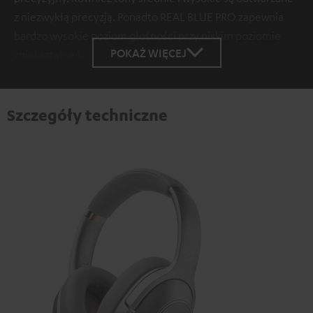
z niezwykłą precyzją. Ponadto REAL BLUE PRO zapewnia
bardzo wysokie poziom głośności przy niskim poziomie
POKAŻ WIĘCEJ
zniekształceń.
Szczegóły techniczne