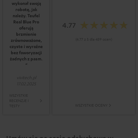
wykonał swoją
robotę, jak
należy. Teufel
Real Blue Pro
4.77
oferują
brzmienie
(4.77 z 5 dla 459 ocen)
zrównoważone,
czyste i wyraźne
bez faworyzacji
żadnych z pasm.
“
vivitech.pl
17.02.2025
WSZYSTKIE
RECENZJE I
WSZYSTKIE OCENY
TESTY