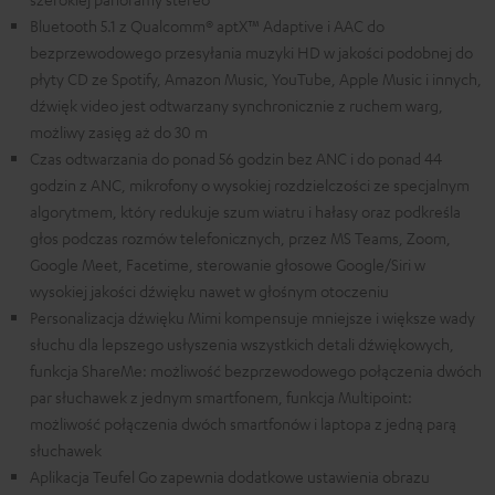
Bluetooth 5.1 z Qualcomm® aptX™ Adaptive i AAC do
bezprzewodowego przesyłania muzyki HD w jakości podobnej do
płyty CD ze Spotify, Amazon Music, YouTube, Apple Music i innych,
dźwięk video jest odtwarzany synchronicznie z ruchem warg,
możliwy zasięg aż do 30 m
Czas odtwarzania do ponad 56 godzin bez ANC i do ponad 44
godzin z ANC, mikrofony o wysokiej rozdzielczości ze specjalnym
algorytmem, który redukuje szum wiatru i hałasy oraz podkreśla
głos podczas rozmów telefonicznych, przez MS Teams, Zoom,
Google Meet, Facetime, sterowanie głosowe Google/Siri w
wysokiej jakości dźwięku nawet w głośnym otoczeniu
Personalizacja dźwięku Mimi kompensuje mniejsze i większe wady
słuchu dla lepszego usłyszenia wszystkich detali dźwiękowych,
funkcja ShareMe: możliwość bezprzewodowego połączenia dwóch
par słuchawek z jednym smartfonem, funkcja Multipoint:
możliwość połączenia dwóch smartfonów i laptopa z jedną parą
słuchawek
Aplikacja Teufel Go zapewnia dodatkowe ustawienia obrazu