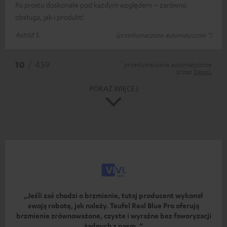
Po prostu doskonałe pod każdym względem – zarówno
obsługa, jak i produkt!
Astrid S.
(przetłumaczone automatycznie *)
*
10
/ 459
przetłumaczone automatycznie
przez
DeepL
POKAŻ WIĘCEJ
„Jeśli zaś chodzi o brzmienie, tutaj producent wykonał
swoją robotę, jak należy. Teufel Real Blue Pro oferują
brzmienie zrównoważone, czyste i wyraźne bez faworyzacji
żadnych z pasm. “