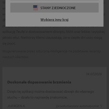
Wielu klientów chwali doskonały, zrównoważony dźwięk z wyraźnymi
STANY ZJEDNOCZONE
wysokimi tonami i mocnymi, czystymi basami. Często podkreśla się
wysoki komfort noszenia (nawet dla osób noszących okulary), bardzo
Wybierz inny kraj
długi czas pracy na baterii, łatwe parowanie przez Bluetooth oraz
przyjazny użytkownikowi koncept joysticka. Wiele osób wyróżnia
aplikację Teufel z dostosowaniem dźwięku MiMi oraz lekkie i wysokiej
jakości etui. Niektórzy klienci zauważają, że w ciepłe dni uszy mogą
się pocić.
Wygenerowane przez sztuczną inteligencję na podstawie recenzji
naszych klientów.
14.07.2026
Doskonałe dopasowanie brzmienia
Dzięki tej aplikacji można dostosować dźwięk do własnego
słuchu – działa to naprawdę znakomicie.
JUERGEN A.
(przetłumaczone automatycznie *)