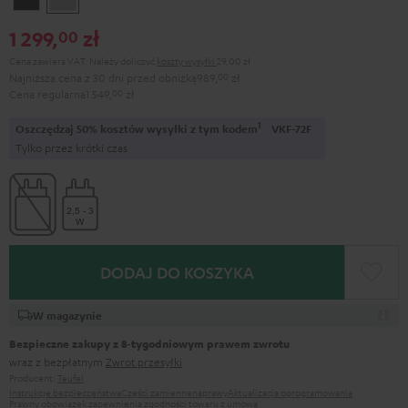
Black
Gray
1 299,
zł
00
Cena zawiera VAT.
Należy doliczyć
koszty wysyłki
29,00 zł
Najniższa cena z 30 dni przed obniżką
989,
00
zł
Cena regularna
1 549,
00
zł
1
Oszczędzaj 50% kosztów wysyłki z tym kodem
VKF-72F
Tylko przez krótki czas
DODAJ DO KOSZYKA
W magazynie
Bezpieczne zakupy z 8‑tygodniowym prawem zwrotu
wraz z bezpłatnym
Zwrot przesyłki
Producent:
Teufel
Instrukcje bezpieczeństwa
Części zamienne
naprawy
Aktualizacja oprogramowania
Prawny obowiązek zapewnienia zgodności towaru z umową