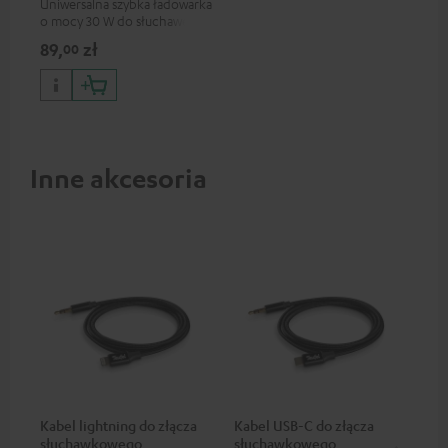
Uniwersalna szybka ładowarka
o mocy 30 W do słuchawek i
urządzeń przenośnych, a
89,
zł
00
także iPhone'ów marki Apple,
smartfonów z systemem
Android, tabletów i urządzeń
ze złączem USB-C
Inne akcesoria
Kabel lightning do złącza
Kabel USB-C do złącza
Kab
słuchawkowego
słuchawkowego