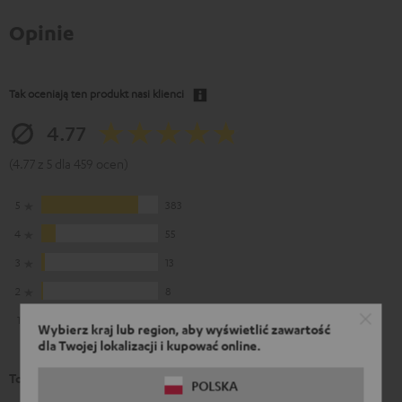
Opinie
Tak oceniają ten produkt nasi klienci
4.77
(4.77 z 5 dla 459 ocen)
5
383
4
55
3
13
2
8
1
0
Wybierz kraj lub region, aby wyświetlić zawartość
dla Twojej lokalizacji i kupować online.
To mówią nasi klienci
POLSKA