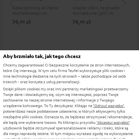
Kabel lightning do złącza
Adapter USB-C na gniazdo
Uni
słuchawkowego do
słuchawkowe (jack) do
poł
podłączenia słuchawek (z
podłączania słuchawek (z
m
74,
zł
74,
zł
59
00
00
odłączanym kablem) do
odłączanym kablem) do
iPhone'a, iPad'a, iPod'a itd.,
smartfonów i tabletów
lub do podłączenia do
wyposażonych w port USB-C
urządzeń audio, systemów hi-
lub do podłączania do
fi, certyfikat MFI, w 100%
urządzeń audio i zestawów hi-
kompatybilny
fi
Aby brzmiało tak, jak tego chcesz
Chcemy zagwarantować Ci bezpieczne korzystanie ze stron internetowych,
które Cię interesują. W tym celu firma Teufel wykorzystuje pliki cookies i
inne technologie śledzenia na tych stronach – także pochodzące od osób
Części i komponenty zamienne
trzecich - oraz korzysta z usług personalizacji.
Dzięki plikom cookies my oraz inni partnerzy marketingowi przetwarzamy
Twoje dane i dowiadujemy się, czym się interesujesz, poprzez Twoje
zachowanie na naszej stronie internetowej i informacje z Twojego
urządzenia końcowego. To Ty decydujesz: Klikając na
"Odrzuć wszystko"
,
potwierdzasz nasze podstawowe ustawienia, w których aktywujemy tylko
niezbędne pliki cookies. Oznacza to, że będziesz otrzymywać rekomendacje,
ale będą one wybierane losowo. Po kliknięciu przycisku
"Akceptuj wszystko"
użytkownik będzie otrzymywał spersonalizowane reklamy i treści, które są
dla niego naprawdę istotne. W tym miejscu wyrażasz zgodę na wykorzystanie