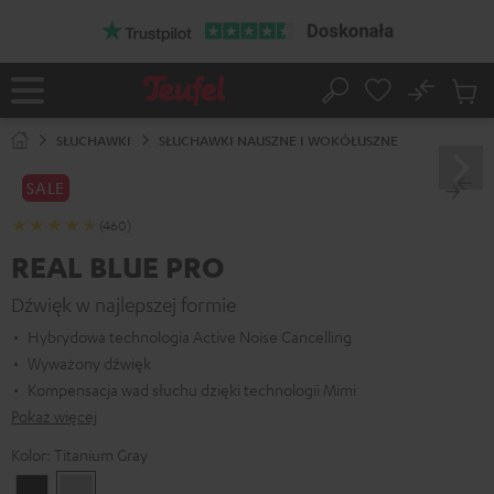
EJDŹ DO
ARTOŚCI
No
Zapi
Strona
Szukaj
Produ
główna
w
SŁUCHAWKI
SŁUCHAWKI NAUSZNE I WOKÓŁUSZNE
koszy
SALE
(460)
REAL BLUE PRO
Dźwięk w najlepszej formie
Hybrydowa technologia Active Noise Cancelling
Wyważony dźwięk
Kompensacja wad słuchu dzięki technologii Mimi
Pokaż więcej
Kolor:
Titanium Gray
Night
Titanium