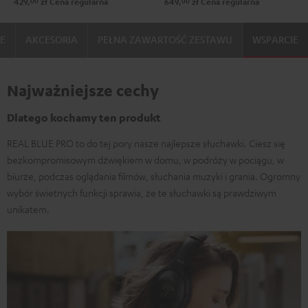
00
00
429,
zł
Cena regularna
649,
zł
Cena regularna
IE
AKCESORIA
PEŁNA ZAWARTOŚĆ ZESTAWU
WSPARCIE
Najważniejsze cechy
Dlatego kochamy ten produkt
REAL BLUE PRO to do tej pory nasze najlepsze słuchawki. Ciesz się
bezkompromisowym dźwiękiem w domu, w podróży w pociągu, w
biurze, podczas oglądania filmów, słuchania muzyki i grania. Ogromny
wybór świetnych funkcji sprawia, że te słuchawki są prawdziwym
unikatem.