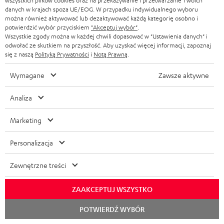
wszystkich plików cookies oraz na przekazywanie i przetwarzanie Twoich
danych w krajach spoza UE/EOG. W przypadku indywidualnego wyboru
można również aktywować lub dezaktywować każdą kategorię osobno i
potwierdzić wybór przyciskiem
"Akceptuj wybór"
.
Nauszniki (Para) do REAL
Wszystkie zgody można w każdej chwili dopasować w "Ustawienia danych" i
BLUE PRO
odwołać ze skutkiem na przyszłość. Aby uzyskać więcej informacji, zapoznaj
Wymienne nauszniki do
się z naszą
Polityką Prywatności
i
Notą Prawną
.
słuchawek REAL BLUE PRO
109,
zł
Wymagane
Zawsze aktywne
00
Analiza
Marketing
Personalizacja
Pełna zawartość zestawu
Zewnętrzne treści
REAL BLUE PRO
ZAAKCEPTUJ WSZYSTKO
1 × Nauszniki (Para) do REAL BLUE PRO – Titanium Gray
Rozpoc
POTWIERDŹ WYBÓR
1 × Kabel audio z pilotem do REAL BLUE PRO – Titanium Gray
czat