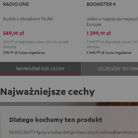
RADIO ONE
BOOMSTER 4
ONE
ONE
4
4
Black
Light
Mint
Night
Budzik z dźwiękiem Teufel
Jeden z najpopularniejszyc
Gray
Green
Black
Europie
549,
zł
1 299,
zł
00
00
429,
00
zł
Najniższa cena z 30 dni przed
1 049,
00
zł
Najniższa cena z 30
obniżką
obniżką
00
00
739,
zł
Cena regularna
1 549,
zł
Cena regularna
NAJWAŻNIEJSZE CECHY
SZCZEGÓŁY TECHNI
Najważniejsze cechy
Dlatego kochamy ten produkt
RADIO 3SIXTY łączy w sobie design klasycznych radioodbiorników z