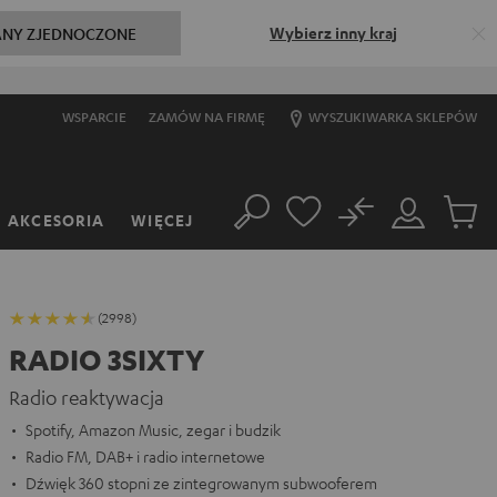
Wybierz inny kraj
ANY ZJEDNOCZONE
WSPARCIE
ZAMÓW NA FIRMĘ
WYSZUKIWARKA SKLEPÓW
No
AKCESORIA
WIĘCEJ
Szukaj
Moje
Produkt
konto
w
koszyk
(2998)
RADIO 3SIXTY
Radio reaktywacja
Spotify, Amazon Music, zegar i budzik
Radio FM, DAB+ i radio internetowe
Dźwięk 360 stopni ze zintegrowanym subwooferem