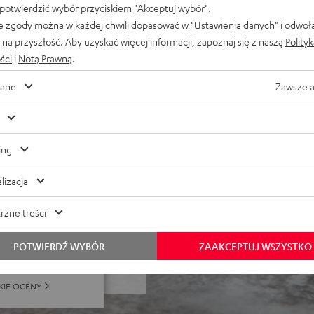
 potwierdzić wybór przyciskiem
"Akceptuj wybór"
.
nej do płyty CD z
e zgody można w każdej chwili dopasować w "Ustawienia danych" i odwoł
etowego i nie tylko
na przyszłość. Aby uzyskać więcej informacji, zapoznaj się z naszą
Polity
ści
i
Notą Prawną
.
ane
Zawsze 
ing
lizacja
 dla 2995 ocen)
rzne treści
POTWIERDŹ WYBÓR
ZAAKCEPTUJ WSZYSTKO
KIE OCENY