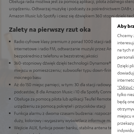
Obsługa radia możliwa jest za pomocą aplikacji, pilota zdalnego ste
urządzeniu. Odtwarzaj muzykę i podcasty za pośrednictwem DAB+, 
Amazon Music lub Spotify i ciesz się dźwiękiem 360 stopni dzięki te
Aby brz
Zalety na pierwszy rzut oka
Chcemy z
Radio cyfrowe klasy premium z ponad 1000 stacji radiowych dost
interesuj
internetowe i radio FM, odtwarzanie muzyki przez Amazon Music,
na tych 
bezpośrednio z telefonu w bezstratnej jakości
personali
360-stopniowy dźwięk dzięki technologii Dynamore® dla najleps
Dzięki p
miejscu w pomieszczeniu; subwoofer typu down-firing dla wysoki
dowiaduj
mocnego basu
internet
Aż do 150 miejsc pamięci, w tym: 30 dla stacji radiowych FM, DAB+
"Odrzuć 
podcastów, 8 dla Amazon Music i 10 dla Spotify Connect
tylko ni
Obsługa za pomocą pilota lub aplikacji Teufel Remote (iOS/Andro
będą one
urządzeniu za pomocą pokręteł i przycisków stacji
otrzymyw
Funkcja alarmu z dwoma czasami budzenia: rozpocznij swój dzień 
miejscu 
duży, kolorowy i wygaszany wyświetlacz informuje m.in.: o godzinie,
przekazy
Wejście AUX, funkcja power banku, stabilna antena teleskopowa
indywidu