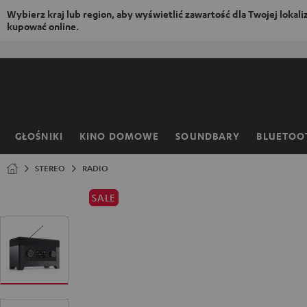
Wybierz kraj lub region, aby wyświetlić zawartość dla Twojej lokaliza
kupować online.
EJDŹ DO
ARTOŚCI
GŁOŚNIKI
KINO DOMOWE
SOUNDBARY
BLUETOO
Strona
główna
STEREO
RADIO
SALE