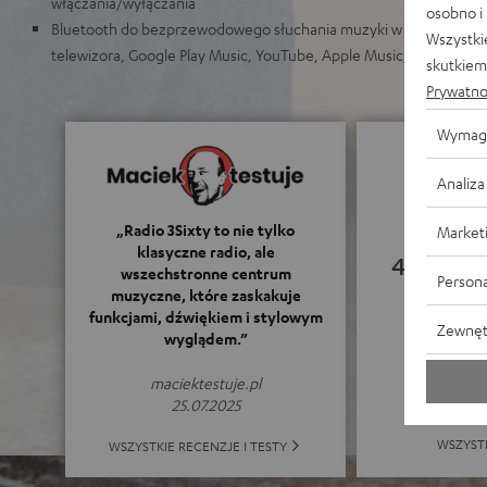
włączania/wyłączania
osobno i
Bluetooth do bezprzewodowego słuchania muzyki w jakości zbliżo
Wszystki
telewizora, Google Play Music, YouTube, Apple Music, radia intern
skutkiem 
Prywatno
Wymag
Analiza
„Radio 3Sixty to nie tylko
Market
klasyczne radio, ale
4.82
wszechstronne centrum
Persona
muzyczne, które zaskakuje
funkcjami, dźwiękiem i stylowym
(4.82 z 5
Zewnęt
wyglądem.”
maciektestuje.pl
25.07.2025
WSZYST
WSZYSTKIE RECENZJE I TESTY