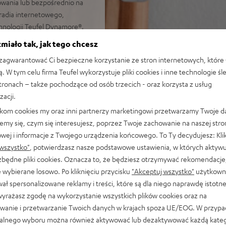
rowania lub bezpośrednio na
radia internetowego,
chnologii Teufel Dynamore®.
miało tak, jak tego chcesz
agwarantować Ci bezpieczne korzystanie ze stron internetowych, które 
ępnych przez DAB+, radio
ą. W tym celu firma Teufel wykorzystuje pliki cookies i inne technologie śl
 Spotify, pamięć USB lub
stronach – także pochodzące od osób trzecich - oraz korzysta z usług
zacji.
zego brzmienia w każdym
likom cookies my oraz inni partnerzy marketingowi przetwarzamy Twoje d
ch poziomów głośności i
emy się, czym się interesujesz, poprzez Twoje zachowanie na naszej stro
owej i informacje z Twojego urządzenia końcowego. To Ty decydujesz: Klik
, 30 dla radia internetowego i
wszystko"
, potwierdzasz nasze podstawowe ustawienia, w których aktyw
ezbędne pliki cookies. Oznacza to, że będziesz otrzymywać rekomendacje,
id) oraz bezpośrednio na
 wybierane losowo. Po kliknięciu przycisku
"Akceptuj wszystko"
użytkowni
ał spersonalizowane reklamy i treści, które są dla niego naprawdę istotn
z muzyką w jakości Teufel;
wyrażasz zgodę na wykorzystanie wszystkich plików cookies oraz na
 stacji i tytule piosenki
wanie i przetwarzanie Twoich danych w krajach spoza UE/EOG. W przyp
, funkcja automatycznego
alnego wyboru można również aktywować lub dezaktywować każdą kateg