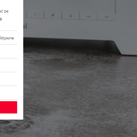
ać ze
ką
aktywne