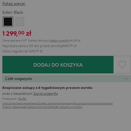
Pokaż więcej
Kolor:
Black
Black
White
1 299,
zł
00
Cena zawiera VAT.
Należy doliczyć
koszty wysyłki
64,00 zł
Najniższa cena z 30 dni przed obniżką
989,
00
zł
Cena regularna
1 549,
00
zł
DODAJ DO KOSZYKA
W magazynie
Bezpieczne zakupy z 8‑tygodniowym prawem zwrotu
wraz z bezpłatnym
Zwrot przesyłki
Producent:
Teufel
Instrukcje bezpieczeństwa
Części zamienne
naprawy
Aktualizacja oprogramowania
Prawny obowiązek zapewnienia zgodności towaru z umową