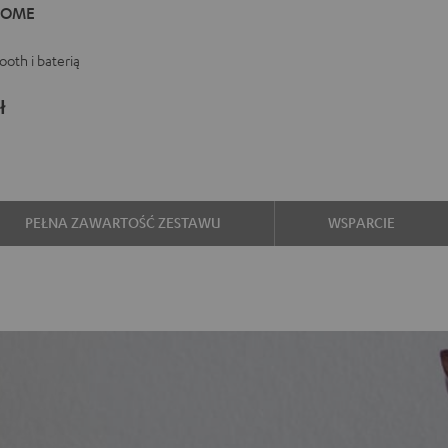
HOME
E
e
tooth i baterią
ł
PEŁNA ZAWARTOŚĆ ZESTAWU
WSPARCIE