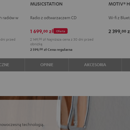
MUSICSTATION
MOTIV® 
Black
White
HOME
HOM
Black
Whit
h radiów w
Radio z odtwarzaczem CD
Wi-fi z Blue
1 699,
zł
2 399,
z
00
00
Oferta
 dni przed
2 149,
00
zł
Najniższa cena z 30 dni przed
obniżką
00
2 599,
zł
Cena regularna
CZNE
OPINIE
AKCESORIA
 nowoczesną technologią.