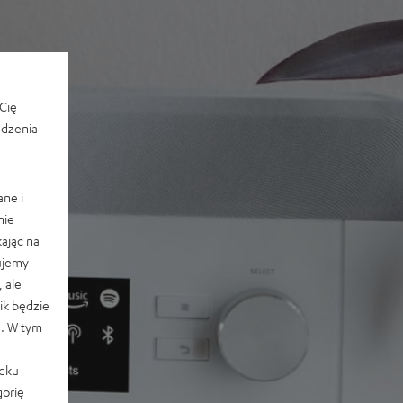
Cię
edzenia
ane i
nie
ając na
ujemy
 ale
k będzie
e. W tym
adku
orię