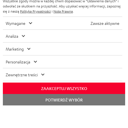
Wszystkie zgody można w każdej chwili dopasować w "Ustawienia danych" i
WIDGET
z
odwołać ze skutkiem na przyszłość. Aby uzyskać więcej informacji, zapoznaj
się z naszą
Polityką Prywatności
i
Notą Prawną
.
s
i
Wymagane
Zawsze aktywne
ę
Analiza
d
o
Marketing
n
Kategorie
Personalizacja
e
KINO DOMOWE
w
Zewnętrzne treści
Firma
s
KOMPLETNE SYSTEMY
WSPARCIE
ZAAKCEPTUJ WSZYSTKO
l
Sklepy internetowe Teufel
SOUNDBARY
Rozpoc
e
POTWIERDŹ WYBÓR
KARIERA
czat
NIEMCY
t
GŁOŚNIKI HIFI
KONTAKT PRASOWY
t
AUSTRIA
SMART HOME
e
B2B