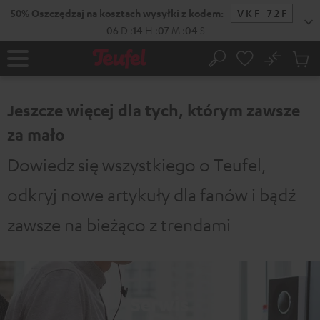
EJDŹ DO
50% Oszczędzaj na kosztach wysyłki z kodem:
VKF-72F
ARTOŚCI
06
D
:
14
H
:
07
M
:
03
S
No
Zapi
Strona
Szukaj
Produ
główna
w
Jeszcze więcej dla tych, którym zawsze
koszy
za mało
Dowiedz się wszystkiego o Teufel,
odkryj nowe artykuły dla fanów i bądź
zawsze na bieżąco z trendami
Serwis