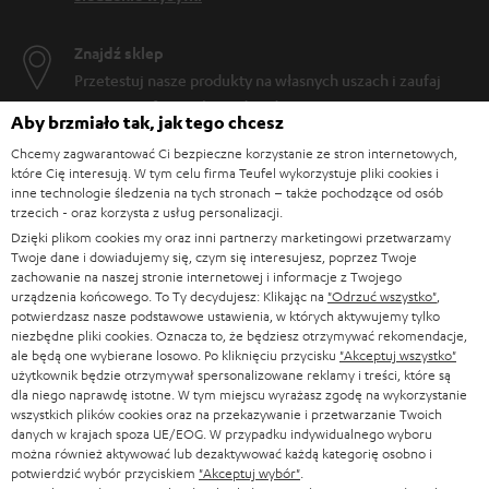
Znajdź sklep
Przetestuj nasze produkty na własnych uszach i zaufaj
naszym profesjonalnym doradcom.
Aby brzmiało tak, jak tego chcesz
Chcemy zagwarantować Ci bezpieczne korzystanie ze stron internetowych,
które Cię interesują. W tym celu firma Teufel wykorzystuje pliki cookies i
inne technologie śledzenia na tych stronach – także pochodzące od osób
trzecich - oraz korzysta z usług personalizacji.
DO
Dzięki plikom cookies my oraz inni partnerzy marketingowi przetwarzamy
200 ZŁ
Twoje dane i dowiadujemy się, czym się interesujesz, poprzez Twoje
zachowanie na naszej stronie internetowej i informacje z Twojego
RABATU
urządzenia końcowego. To Ty decydujesz: Klikając na
"Odrzuć wszystko"
,
potwierdzasz nasze podstawowe ustawienia, w których aktywujemy tylko
niezbędne pliki cookies. Oznacza to, że będziesz otrzymywać rekomendacje,
Z
Wybierz swój rabat!
ale będą one wybierane losowo. Po kliknięciu przycisku
"Akceptuj wszystko"
Zapisz się do naszego newslettera i otrzymaj rabat o
a
użytkownik będzie otrzymywał spersonalizowane reklamy i treści, które są
dla niego naprawdę istotne. W tym miejscu wyrażasz zgodę na wykorzystanie
wartości do 200 ZŁ w ramach podziękowania.
p
wszystkich plików cookies oraz na przekazywanie i przetwarzanie Twoich
danych w krajach spoza UE/EOG. W przypadku indywidualnego wyboru
i
można również aktywować lub dezaktywować każdą kategorię osobno i
REJES
EMAIL
s
potwierdzić wybór przyciskiem
"Akceptuj wybór"
.