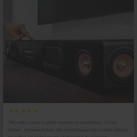
"Wszystko co jest w opisie możecie się spodziewać. Czysty
dźwięk , stonowane basy. Dla mocniejszego basu trzeba dokupić
soundbar. Do codziennego użytkowania ,tv wystarczy .