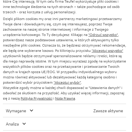
s
które Cię interesują. W tym celu firma Teufel wykorzystuje pliki cookies i
KOMPLETNE SYSTEMY
WSPARCIE
inne technologie śledzenia na tych stronach – także pochodzące od osób
l
Sklepy internetowe Teufel
trzecich - oraz korzysta z usług personalizacji.
SOUNDBARY
e
Dzięki plikom cookies my oraz inni partnerzy marketingowi przetwarzamy
KARIERA
NIEMCY
Twoje dane i dowiadujemy się, czym się interesujesz, poprzez Twoje
t
GŁOŚNIKI HIFI
zachowanie na naszej stronie internetowej i informacje z Twojego
KONTAKT PRASOWY
t
urządzenia końcowego. To Ty decydujesz: Klikając na
"Odrzuć wszystko"
,
AUSTRIA
potwierdzasz nasze podstawowe ustawienia, w których aktywujemy tylko
SMART HOME
e
B2B
niezbędne pliki cookies. Oznacza to, że będziesz otrzymywać rekomendacje,
ale będą one wybierane losowo. Po kliknięciu przycisku
"Akceptuj wszystko"
r
SZWAJCARIA
BLUETOOTH
użytkownik będzie otrzymywał spersonalizowane reklamy i treści, które są
BLOG
a
dla niego naprawdę istotne. W tym miejscu wyrażasz zgodę na wykorzystanie
wszystkich plików cookies oraz na przekazywanie i przetwarzanie Twoich
SŁUCHAWKI
HOLANDIA
NEWSLETTER
danych w krajach spoza UE/EOG. W przypadku indywidualnego wyboru
można również aktywować lub dezaktywować każdą kategorię osobno i
SŁUCHAWKI BLUETOOTH
potwierdzić wybór przyciskiem
"Akceptuj wybór"
.
SKLEPY
BELGIA
Wszystkie zgody można w każdej chwili dopasować w "Ustawienia danych" i
odwołać ze skutkiem na przyszłość. Aby uzyskać więcej informacji, zapoznaj
WIEŻE HI-FI
KORZYŚCI
się z naszą
Polityką Prywatności
i
Notą Prawną
.
FRANCJA
GŁOŚNIKI
TEUFEL STORY
Wymagane
Zawsze aktywne
POLSKA
ULTIMA
ZARZĄD
Analiza