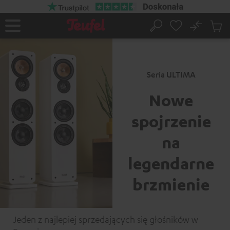
EJDŹ DO
ARTOŚCI
No
Zapi
Strona
Szukaj
Produ
główna
w
koszy
Seria ULTIMA
Nowe
spojrzenie
na
legendarne
brzmienie
Jeden z najlepiej sprzedających się głośników w