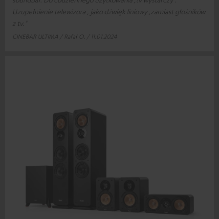
Uzupełnienie telewizora , jako dźwięk liniowy ,zamiast głośników
z tv."
CINEBAR ULTIMA / Rafał O. / 11.01.2024