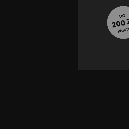
DO
200 
RABA