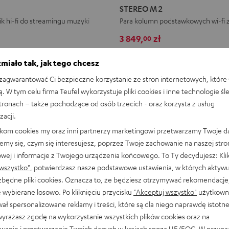
M
M
STEREO M 2
2
2
k hi-fi do streamingu muzyki
Para kolumn podstawkowych wi-fi z 
Black
White
3 849,
zł
00
a cena z 30 dni przed obniżką
3 449,
00
zł
Najniższa cena z 30 dni prz
miało tak, jak tego chcesz
00
gularna
4 299,
zł
Cena regularna
agwarantować Ci bezpieczne korzystanie ze stron internetowych, które 
ą. W tym celu firma Teufel wykorzystuje pliki cookies i inne technologie śl
stronach – także pochodzące od osób trzecich - oraz korzysta z usług
zacji.
likom cookies my oraz inni partnerzy marketingowi przetwarzamy Twoje d
emy się, czym się interesujesz, poprzez Twoje zachowanie na naszej stro
owej i informacje z Twojego urządzenia końcowego. To Ty decydujesz: Klik
wszystko"
, potwierdzasz nasze podstawowe ustawienia, w których aktyw
ezbędne pliki cookies. Oznacza to, że będziesz otrzymywać rekomendacje,
 wybierane losowo. Po kliknięciu przycisku
"Akceptuj wszystko"
użytkowni
ał spersonalizowane reklamy i treści, które są dla niego naprawdę istotn
wyrażasz zgodę na wykorzystanie wszystkich plików cookies oraz na
wanie i przetwarzanie Twoich danych w krajach spoza UE/EOG. W przyp