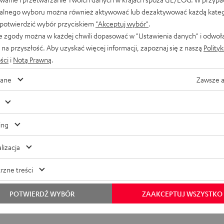
alnego wyboru można również aktywować lub dezaktywować każdą kateg
 potwierdzić wybór przyciskiem
"Akceptuj wybór"
.
e zgody można w każdej chwili dopasować w "Ustawienia danych" i odwoł
na przyszłość. Aby uzyskać więcej informacji, zapoznaj się z naszą
Polity
ści
i
Notą Prawną
.
ane
Zawsze 
ing
lizacja
rzne treści
POTWIERDŹ WYBÓR
ZAAKCEPTUJ WSZYSTKO