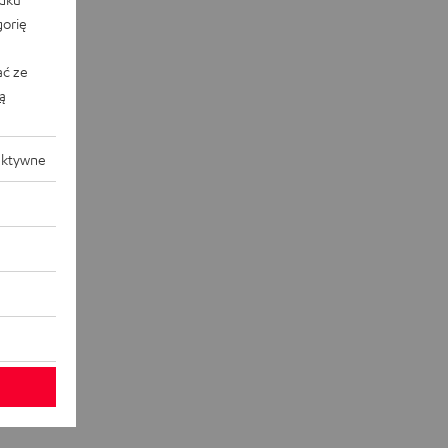
orię
ać ze
ką
aktywne