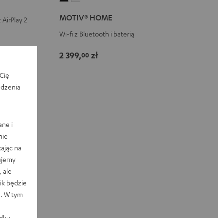
HOME
HOME
MOTIV® HOME
AirPlay 2
Black
White
Wi-fi z Bluetooth i baterią
ed obniżką
2 399,
zł
00
Cię
edzenia
ane i
nie
ając na
ujemy
 ale
k będzie
e. W tym
adku