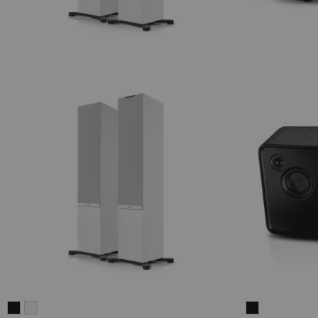
STEREO
STEREO
MOTIV®