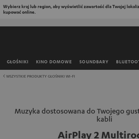
Wybierz kraj lub region, aby wyświetlić zawartość dla Twojej lokaliza
kupować online.
EJDŹ DO
ARTOŚCI
GŁOŚNIKI
KINO DOMOWE
SOUNDBARY
BLUETOO
Strona
główna
WSZYSTKIE PRODUKTY GŁOŚNIKI WI-FI
Muzyka dostosowana do Twojego gustu
kabli
AirPlay 2 Multir