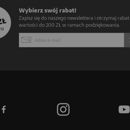
Z
Wybierz swój rabat!
Zapisz się do naszego newslettera i otrzymaj rabat
ZŁ
a
wartości do 200 ZŁ w ramach podziękowania.
TU
p
EMAIL
i
WIDGET
s
z
s
i
ę
d
o