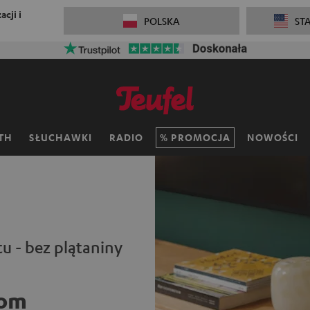
cji i
POLSKA
ST
TH
SŁUCHAWKI
RADIO
PROMOCJA
NOWOŚCI
 - bez plątaniny
oom