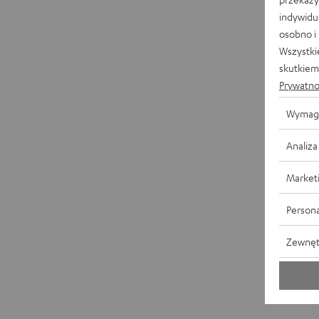
indywidu
osobno i
Wszystki
skutkiem 
Prywatno
Wymag
Analiza
Market
Persona
Zewnęt