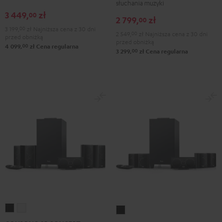
Set"
Set"
słuchania muzyki
Edition
Edition
3 449,
zł
Black
White
00
2 799,
zł
"5.1-
"5.1-
00
3 199,
00
zł
Najniższa cena z 30 dni
Set"
Set"
2 549,
00
zł
Najniższa cena z 30 dni
przed obniżką
przed obniżką
Black
White
00
4 099,
zł
Cena regularna
00
3 299,
zł
Cena regularna
CONSONO
CONSONO
CONSONO
35
35