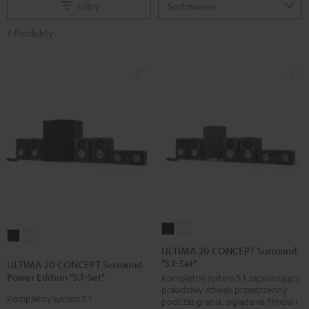
Filtry
7 Produkty
ULTIMA
ULTIMA
ULTIMA
ULTIMA
20
20
ULTIMA 20 CONCEPT Surround
20
20
"5.1-Set"
CONCEPT
CONCEPT
ULTIMA 20 CONCEPT Surround
CONCEPT
CONCEPT
Power Edition "5.1-Set"
Kompletny system 5.1 zapewniający
Surround
Surround
Surround
Surround
prawdziwy dźwięk przestrzenny
"5.1-
"5.1-
Kompletny system 5.1
podczas grania, oglądania filmów i
Power
Power