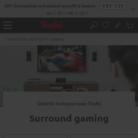
EJDŹ DO
50% Oszczędzaj na kosztach wysyłki z kodem:
VKF-72F
ARTOŚCI
06
D
:
15
H
:
08
M
:
28
S
No
Zapi
Strona
Szukaj
Produ
główna
w
WSZYSTKIE PRODUKTY GAMING
koszy
Głośniki komputerowe Teufel
Surround gaming