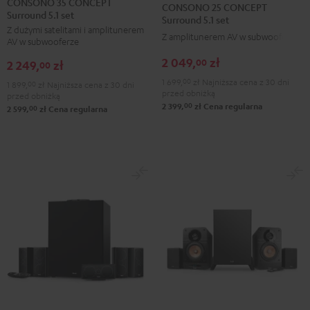
25
CONSONO 35 CONCEPT
CONSONO 25 CONCEPT
Surround 5.1 set
CONCEPT
CONCEPT
CONCEPT
Surround 5.1 set
Z dużymi satelitami i amplitunerem
Surround
Surround
Surround
Z amplitunerem AV w subwooferze
AV w subwooferze
5.1
5.1
5.1
2 049,
zł
00
2 249,
zł
set
set
00
set
Black
White
1 699,
00
zł
Najniższa cena z 30 dni
Black
1 899,
00
zł
Najniższa cena z 30 dni
przed obniżką
przed obniżką
00
2 399,
zł
Cena regularna
00
2 599,
zł
Cena regularna