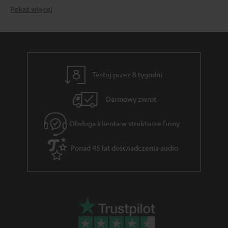
Pokaż więcej
Czy głośniki 5.1 nadają się do komputera?
odtwarzacz Blu-ray
odtwarzacz DVD
konsole do gier (np. Nintendo, Wii, Playstation)
antena satelitarna/dekoder HD/odtwarzacz DVB-T
odtwarzacz MP3
Testuj przez 8 tygodni
telewizor LCD itp.
Głośniki 5.1 surround – Teufel Audio ma dla Ciebie
Darmowy zwrot
szeroką ofertę
Obsługa klienta w strukturze firmy
Ponad 45 lat doświadczenia audio