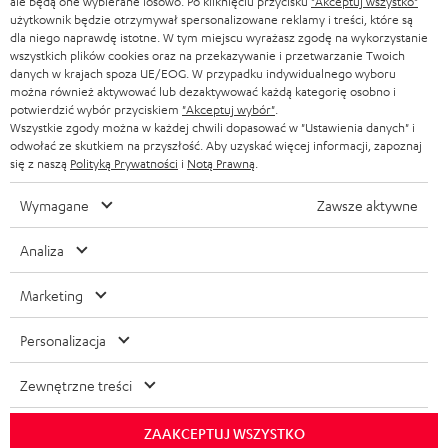
ale będą one wybierane losowo. Po kliknięciu przycisku
"Akceptuj wszystko"
s
użytkownik będzie otrzymywał spersonalizowane reklamy i treści, które są
i
dla niego naprawdę istotne. W tym miejscu wyrażasz zgodę na wykorzystanie
wszystkich plików cookies oraz na przekazywanie i przetwarzanie Twoich
ę
danych w krajach spoza UE/EOG. W przypadku indywidualnego wyboru
można również aktywować lub dezaktywować każdą kategorię osobno i
d
potwierdzić wybór przyciskiem
"Akceptuj wybór"
.
o
Wszystkie zgody można w każdej chwili dopasować w "Ustawienia danych" i
odwołać ze skutkiem na przyszłość. Aby uzyskać więcej informacji, zapoznaj
n
się z naszą
Polityką Prywatności
i
Notą Prawną
.
Kategorie
e
Wymagane
Zawsze aktywne
KINO DOMOWE
w
Firma
s
Analiza
KOMPLETNE SYSTEMY
WSPARCIE
l
Sklepy internetowe Teufel
Marketing
SOUNDBARY
e
KARIERA
NIEMCY
t
Personalizacja
GŁOŚNIKI HIFI
KONTAKT PRASOWY
t
AUSTRIA
Zewnętrzne treści
SMART HOME
e
B2B
r
ZAAKCEPTUJ WSZYSTKO
SZWAJCARIA
BLUETOOTH
BLOG