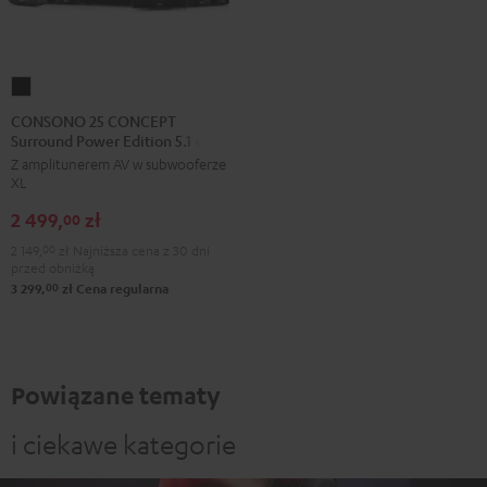
CONSONO
25
CONSONO 25 CONCEPT
Surround Power Edition 5.1 set
CONCEPT
Z amplitunerem AV w subwooferze
Surround
XL
Power
2 499,
zł
Edition
00
5.1
2 149,
00
zł
Najniższa cena z 30 dni
przed obniżką
set
00
3 299,
zł
Cena regularna
Black
Powiązane tematy
i ciekawe kategorie