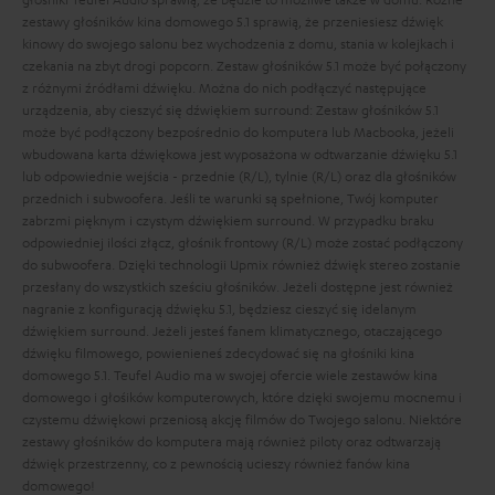
zestawy głośników kina domowego 5.1 sprawią, że przeniesiesz dźwięk
kinowy do swojego salonu bez wychodzenia z domu, stania w kolejkach i
czekania na zbyt drogi popcorn.
Zestaw głośników 5.1 może być połączony
z różnymi źródłami dźwięku. Można do nich podłączyć następujące
urządzenia, aby cieszyć się dźwiękiem surround:
Zestaw głośników 5.1
może być podłączony bezpośrednio do komputera lub Macbooka, jeżeli
wbudowana karta dźwiękowa jest wyposażona w odtwarzanie dźwięku 5.1
lub odpowiednie wejścia - przednie (R/L), tylnie (R/L) oraz dla głośników
przednich i subwoofera. Jeśli te warunki są spełnione, Twój komputer
zabrzmi pięknym i czystym dźwiękiem surround. W przypadku braku
odpowiedniej ilości złącz, głośnik frontowy (R/L) może zostać podłączony
do subwoofera. Dzięki technologii Upmix również dźwięk stereo zostanie
przesłany do wszystkich sześciu głośników. Jeżeli dostępne jest również
nagranie z konfiguracją dźwięku 5.1, będziesz cieszyć się idelanym
dźwiękiem surround.
Jeżeli jesteś fanem klimatycznego, otaczającego
dźwięku filmowego, powienieneś zdecydować się na głośniki kina
domowego 5.1. Teufel Audio ma w swojej ofercie wiele zestawów kina
domowego i głośików komputerowych, które dzięki swojemu mocnemu i
czystemu dźwiękowi przeniosą akcję filmów do Twojego salonu. Niektóre
zestawy głośników do komputera mają również piloty oraz odtwarzają
dźwięk przestrzenny, co z pewnością ucieszy również fanów kina
domowego!