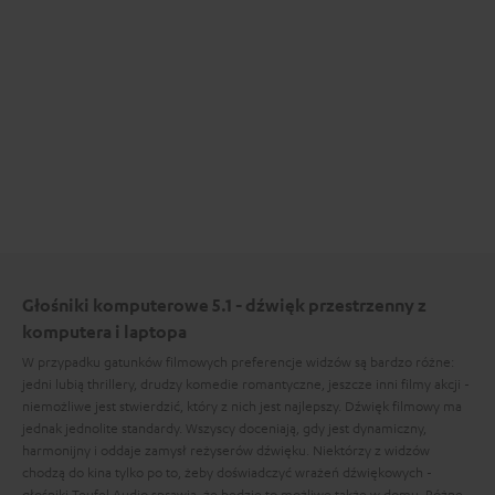
Głośniki komputerowe 5.1 - dźwięk przestrzenny z
komputera i laptopa
W przypadku gatunków filmowych preferencje widzów są bardzo różne:
jedni lubią thrillery, drudzy komedie romantyczne, jeszcze inni filmy akcji -
niemożliwe jest stwierdzić, który z nich jest najlepszy. Dźwięk filmowy ma
jednak jednolite standardy. Wszyscy doceniają, gdy jest dynamiczny,
harmonijny i oddaje zamysł reżyserów dźwięku. Niektórzy z widzów
chodzą do kina tylko po to, żeby doświadczyć wrażeń dźwiękowych -
głośniki Teufel Audio sprawią, że będzie to możliwe także w domu. Różne