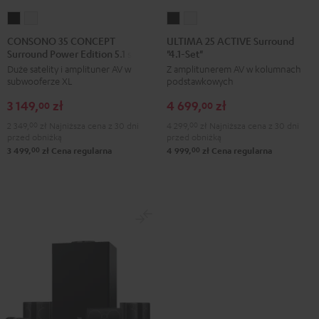
CONSONO
CONSONO
ULTIMA
ULTIMA
35
35
25
25
CONSONO 35 CONCEPT
ULTIMA 25 ACTIVE Surround
Surround Power Edition 5.1 set
"4.1-Set"
CONCEPT
CONCEPT
ACTIVE
ACTIVE
Duże satelity i amplituner AV w
Z amplitunerem AV w kolumnach
Surround
Surround
Surround
Surround
subwooferze XL
podstawkowych
Power
Power
"4.1-
"4.1-
3 149,
zł
4 699,
zł
Edition
Edition
Set"
Set"
00
00
5.1
5.1
Night
Pure
2 349,
00
zł
Najniższa cena z 30 dni
4 299,
00
zł
Najniższa cena z 30 dni
przed obniżką
przed obniżką
set
set
Black
White
00
00
3 499,
zł
Cena regularna
4 999,
zł
Cena regularna
Black
White