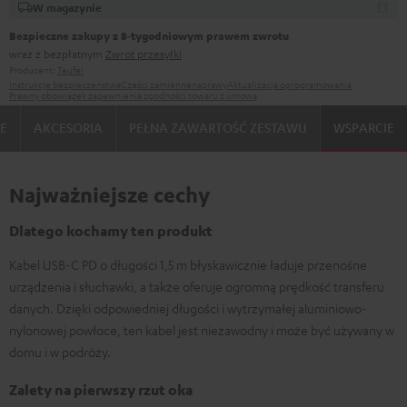
W magazynie
Bezpieczne zakupy z 8‑tygodniowym prawem zwrotu
wraz z bezpłatnym
Zwrot przesyłki
Producent:
Teufel
Instrukcje bezpieczeństwa
Części zamienne
naprawy
Aktualizacja oprogramowania
Prawny obowiązek zapewnienia zgodności towaru z umową
IE
AKCESORIA
PEŁNA ZAWARTOŚĆ ZESTAWU
WSPARCIE
Najważniejsze cechy
Dlatego kochamy ten produkt
Kabel USB-C PD o długości 1,5 m błyskawicznie ładuje przenośne
urządzenia i słuchawki, a także oferuje ogromną prędkość transferu
danych. Dzięki odpowiedniej długości i wytrzymałej aluminiowo-
nylonowej powłoce, ten kabel jest niezawodny i może być używany w
domu i w podróży.
Zalety na pierwszy rzut oka