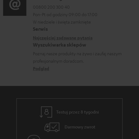
p
r
a
00800 200 300 40
j
o
m
Pon-Pt od godziny 09:00 do 17:00
n
e
b
a
W niedziele i święta zamknięte
e
o
r
Serwis
c
k
w
a
Najczęściej zadawane pytania
j
o
Wyszukiwarka sklepów
y
n
e
n
Poznaj nasze produkty na żywo i zaufaj naszym
s
i
d
profesjonalnym doradcom.
t
y
a
o
Podgląd
a
ł
t
k
c
y
t
e
c
o
z
w
Testuj przez 8 tygodni
ą
e
c
Darmowy zwrot
e