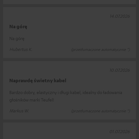
14.07.2026
Na górę
Na górę
Hubertus K.
(przetłumaczone automatycznie *)
10.07.2026
Naprawdę świetny kabel
Bardzo dobry, elastyczny i długi kabel, idealny do ładowania
głośników marki Teufel!
Markus W.
(przetłumaczone automatycznie *)
01.07.2026