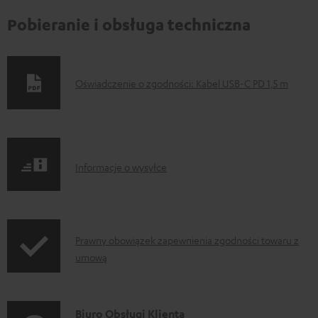
Pobieranie i obsługa techniczna
D
Oświadczenie o zgodności: Kabel USB-C PD 1,5 m
o
k
u
I
m
Informacje o wysyłce
n
e
f
n
o
t
I
Prawny obowiązek zapewnienia zgodności towaru z
r
y
umową
n
m
d
f
a
o
o
D
Biuro Obsługi Klienta
c