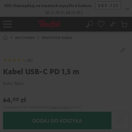
EJDŹ DO
50% Oszczędzaj na kosztach wysyłki z kodem:
VKF-72F
ARTOŚCI
05
D
:
17
H
:
24
M
:
10
S
No
Zapi
Strona
Szukaj
Produ
główna
w
AKCESORIA
WSZYSTKIE KABLE
koszy
(48)
Kabel USB-C PD 1,5 m
Kolor:
Black
64,
zł
00
Cena zawiera VAT.
Należy doliczyć
koszty wysyłki
21,00 zł
DODAJ DO KOSZYKA