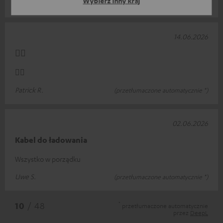
Wybierz inny kraj
Andreas B.
(przetłumaczone automatycznie *)
14.06.2026
👍🏻
👍🏻
Patrick R.
(przetłumaczone automatycznie *)
02.06.2026
Kabel do ładowania
Wszystko w porządku
Uwe S.
(przetłumaczone automatycznie *)
*
10
/ 48
przetłumaczone automatycznie
przez
DeepL