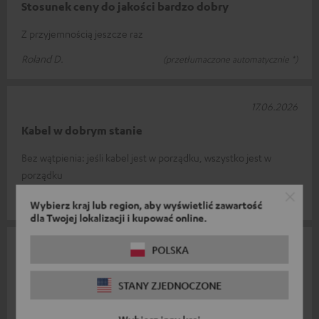
Stosunek ceny do jakości bardzo dobry
Z przyjemnością jeszcze raz
Roland D.
(przetłumaczone automatycznie *)
17.06.2026
Kabel w dobrym stanie
Bez wątpienia: jeśli kabel jest w porządku, wszystko jest w
porządku
Thomas H.
(przetłumaczone automatycznie *)
Wybierz kraj lub region, aby wyświetlić zawartość
dla Twojej lokalizacji i kupować online.
15.06.2026
POLSKA
Dobry kabel
STANY ZJEDNOCZONE
Działa tak, jak powinno. :-)