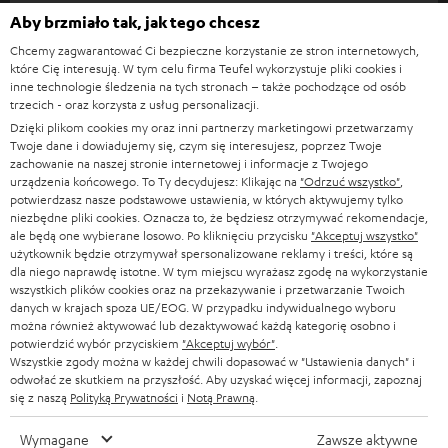
s
Aby brzmiało tak, jak tego chcesz
KOMPLETNE SYSTEMY
WSPARCIE
l
Sklepy internetowe Teufel
Chcemy zagwarantować Ci bezpieczne korzystanie ze stron internetowych,
SOUNDBARY
które Cię interesują. W tym celu firma Teufel wykorzystuje pliki cookies i
e
KARIERA
inne technologie śledzenia na tych stronach – także pochodzące od osób
NIEMCY
t
trzecich - oraz korzysta z usług personalizacji.
GŁOŚNIKI HIFI
KONTAKT PRASOWY
Dzięki plikom cookies my oraz inni partnerzy marketingowi przetwarzamy
t
AUSTRIA
Twoje dane i dowiadujemy się, czym się interesujesz, poprzez Twoje
SMART HOME
e
zachowanie na naszej stronie internetowej i informacje z Twojego
B2B
urządzenia końcowego. To Ty decydujesz: Klikając na
"Odrzuć wszystko"
,
r
SZWAJCARIA
BLUETOOTH
potwierdzasz nasze podstawowe ustawienia, w których aktywujemy tylko
BLOG
niezbędne pliki cookies. Oznacza to, że będziesz otrzymywać rekomendacje,
a
ale będą one wybierane losowo. Po kliknięciu przycisku
"Akceptuj wszystko"
SŁUCHAWKI
użytkownik będzie otrzymywał spersonalizowane reklamy i treści, które są
HOLANDIA
NEWSLETTER
dla niego naprawdę istotne. W tym miejscu wyrażasz zgodę na wykorzystanie
SŁUCHAWKI BLUETOOTH
wszystkich plików cookies oraz na przekazywanie i przetwarzanie Twoich
SKLEPY
danych w krajach spoza UE/EOG. W przypadku indywidualnego wyboru
BELGIA
można również aktywować lub dezaktywować każdą kategorię osobno i
WIEŻE HI-FI
KORZYŚCI
potwierdzić wybór przyciskiem
"Akceptuj wybór"
.
Wszystkie zgody można w każdej chwili dopasować w "Ustawienia danych" i
FRANCJA
GŁOŚNIKI
odwołać ze skutkiem na przyszłość. Aby uzyskać więcej informacji, zapoznaj
TEUFEL STORY
się z naszą
Polityką Prywatności
i
Notą Prawną
.
POLSKA
ULTIMA
ZARZĄD
Wymagane
Zawsze aktywne