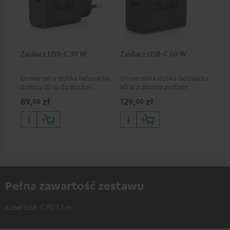
Zasilacz USB-C 30 W
Zasilacz USB-C 60 W
Uniwersalna szybka ładowarka
Uniwersalna szybka ładowarka
o mocy 30 W do słuchawek i
60 W z dwoma portami
urządzeń przenośnych, a
połączeniowymi (USB-C 60 W
89,
zł
129,
zł
00
00
także iPhone'ów marki Apple,
/ USB 7,5 W) do słuchawek i
smartfonów z systemem
urządzeń przenośnych, a
Android, tabletów i urządzeń
także laptopów i innych
ze złączem USB-C
urządzeń o napięciu
roboczym do 60 W i złączu
USB-C.
Pełna zawartość zestawu
Kabel USB-C PD 1,5 m