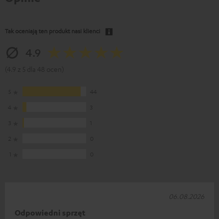
Tak oceniają ten produkt nasi klienci
4.9
(4.9 z 5 dla 48 ocen)
5
44
4
3
3
1
2
0
1
0
06.08.2026
Odpowiedni sprzęt