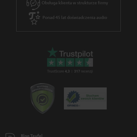
Obsługa klienta w strukturze firmy
g
w
Ponad 45 lat doświadczenia audio
a
r
a
n
c
j
i
Blog Teufel