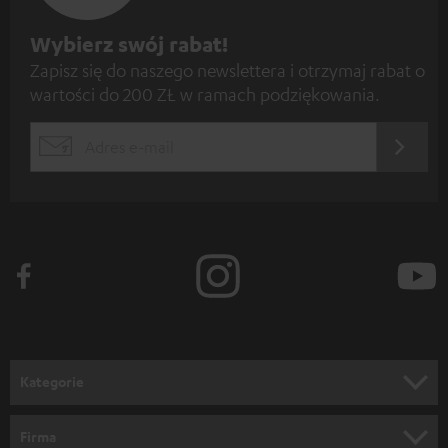
Z
Wybierz swój rabat!
Zapisz się do naszego newslettera i otrzymaj rabat o
a
wartości do 200 ZŁ w ramach podziękowania.
p
i
REJES
EMAIL
s
WIDGET
z
s
i
ę
d
o
n
Kategorie
e
KINO DOMOWE
w
Firma