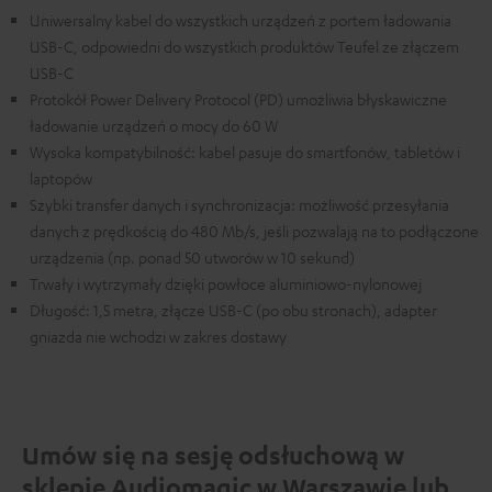
Uniwersalny kabel do wszystkich urządzeń z portem ładowania
USB-C, odpowiedni do wszystkich produktów Teufel ze złączem
USB-C
Protokół Power Delivery Protocol (PD) umożliwia błyskawiczne
ładowanie urządzeń o mocy do 60 W
Wysoka kompatybilność: kabel pasuje do smartfonów, tabletów i
laptopów
Szybki transfer danych i synchronizacja: możliwość przesyłania
danych z prędkością do 480 Mb/s, jeśli pozwalają na to podłączone
urządzenia (np. ponad 50 utworów w 10 sekund)
Trwały i wytrzymały dzięki powłoce aluminiowo-nylonowej
Długość: 1,5 metra, złącze USB-C (po obu stronach), adapter
gniazda nie wchodzi w zakres dostawy
Umów się na sesję odsłuchową w
sklepie Audiomagic w Warszawie lub