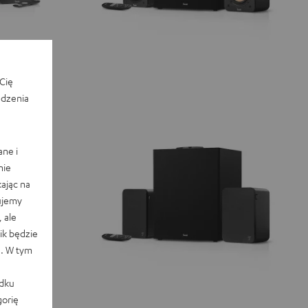
Cię
edzenia
ane i
nie
ając na
ujemy
 ale
k będzie
e. W tym
adku
orię