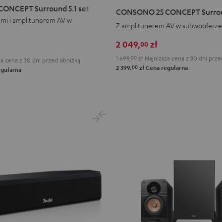
25
ONCEPT Surround 5.1 set
CONSONO 25 CONCEPT Surroun
T
CONCEPT
ami i amplitunerem AV w
Z amplitunerem AV w subwooferze
Surround
5.1
2 049,
zł
00
set
1 699,
00
zł
Najniższa cena z 30 dni prze
a cena z 30 dni przed obniżką
Black
00
2 399,
zł
Cena regularna
gularna