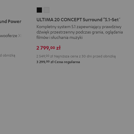
ULTIMA
ULTIMA
20
20
ULTIMA 20 CONCEPT Surround "5.1-Set"
und Power
CONCEPT
CONCEPT
Kompletny system 5.1 zapewniający prawdziwy
dźwięk przestrzenny podczas grania, oglądania
Surround
Surround
ubwooferze XL
filmów i słuchania muzyki
"5.1-
"5.1-
Set"
Set"
2 799,
zł
00
Black
White
ed obniżką
2 549,
00
zł
Najniższa cena z 30 dni przed obniżką
00
3 299,
zł
Cena regularna