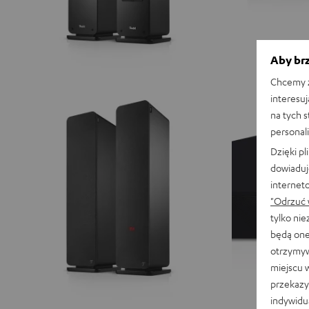
Aby brz
Chcemy z
interesuj
na tych 
personali
Dzięki p
dowiaduj
internet
"Odrzuć 
tylko ni
będą one
otrzymyw
miejscu 
przekazy
indywidu