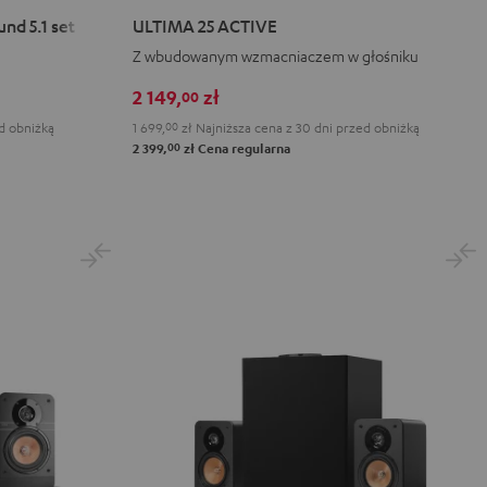
25
25
d 5.1 set
ULTIMA 25 ACTIVE
ACTIVE
ACTIVE
Z wbudowanym wzmacniaczem w głośniku
Night
Pure
Black
White
2 149,
zł
00
d obniżką
1 699,
00
zł
Najniższa cena z 30 dni przed obniżką
00
2 399,
zł
Cena regularna