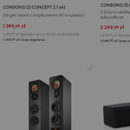
35
35
25
CONSONO 35 C
CONSONO 25 CONCEPT 2.1 set
CONCEPT
CONCEP
CONCEPT
Z dużymi satelit
Dla gier stereo z amplitunerem AV w subwooferze
subwooferze
Surround
Surround
2.1
5.1
5.1
set
1 399,
zł
00
2 249,
zł
00
set
set
Black
1 299,
00
zł
Najniższa cena z 30 dni przed obniżką
1 899,
00
zł
Najniższ
Black
White
00
1 749,
zł
Cena regularna
00
2 599,
zł
Cena re