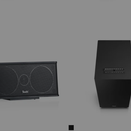
O
CONSONO