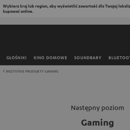
Wybierz kraj lub region, aby wyświetlić zawartość dla Twojej lokaliza
kupować online.
EJDŹ DO
ARTOŚCI
GŁOŚNIKI
KINO DOMOWE
SOUNDBARY
BLUETOO
Strona
główna
WSZYSTKIE PRODUKTY GAMING
Następny poziom
Gaming