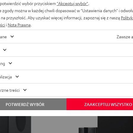
 potwierdzić wybór przyciskiem
"Akceptuj wybór"
ULTIMA
ULTIMA
.
e zgody można w każdej chwili dopasować w "Ustawienia danych" i odwoł
25
25
ULTIMA 25 ACTIVE Club Editio
na przyszłość. Aby uzyskać więcej informacji, zapoznaj się z naszą
ACTIVE
ACTIVE
Polity
Dodatkowo z subwooferem do wię
pomieszczeń
ści
i
Notą Prawną
.
Club
Club
iejszych pomieszczeń
Edition
Edition
3 449,
zł
00
ane
Zawsze 
Night
Pure
2 999,
00
zł
Najniższa cena z 30 dni prz
Black
White
00
3 699,
zł
Cena regularna
ing
lizacja
rzne treści
POTWIERDŹ WYBÓR
ZAAKCEPTUJ WSZYSTKO