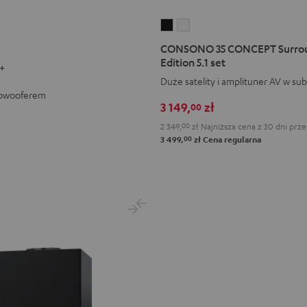
CONSONO
CONSONO
35
35
CONSONO 35 CONCEPT Surro
CONCEPT
CONCEPT
Edition 5.1 set
+
Surround
Surround
Duże satelity i amplituner AV w s
Power
Power
ubwooferem
3 149,
zł
00
Edition
Edition
5.1
5.1
2 349,
00
zł
Najniższa cena z 30 dni prz
00
3 499,
zł
Cena regularna
set
set
Black
White