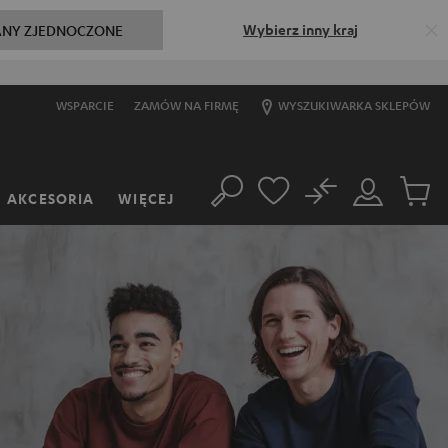
Wybierz inny kraj
ANY ZJEDNOCZONE
WSPARCIE
ZAMÓW NA FIRMĘ
WYSZUKIWARKA SKLEPÓW
No
AKCESORIA
WIĘCEJ
Szukaj
Moje
Produkt
konto
w
koszyk