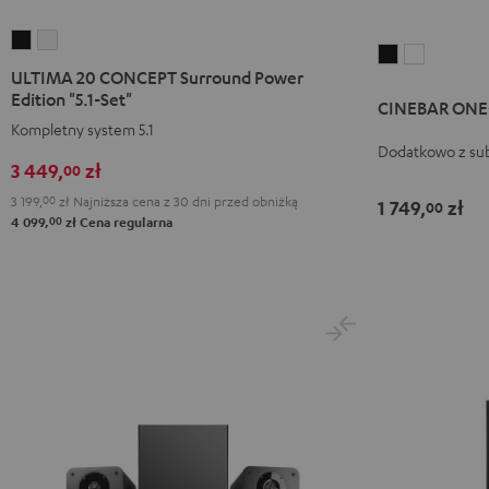
ULTIMA
ULTIMA
CINEBAR
CINEBAR
20
20
ULTIMA 20 CONCEPT Surround Power
ONE+
ONE+
CONCEPT
CONCEPT
Edition "5.1-Set"
CINEBAR ONE
Black
White
Surround
Surround
Kompletny system 5.1
Power
Power
Dodatkowo z s
3 449,
zł
00
Edition
Edition
"5.1-
"5.1-
3 199,
00
zł
Najniższa cena z 30 dni przed obniżką
1 749,
zł
00
00
4 099,
zł
Cena regularna
Set"
Set"
Black
White