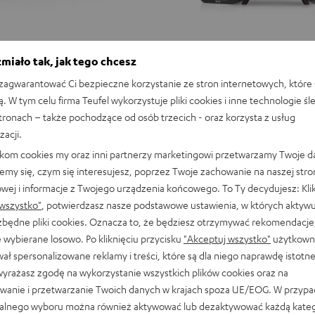
miało tak, jak tego chcesz
agwarantować Ci bezpieczne korzystanie ze stron internetowych, które 
ą. W tym celu firma Teufel wykorzystuje pliki cookies i inne technologie śl
stronach – także pochodzące od osób trzecich - oraz korzysta z usług
zacji.
likom cookies my oraz inni partnerzy marketingowi przetwarzamy Twoje d
emy się, czym się interesujesz, poprzez Twoje zachowanie na naszej stro
owej i informacje z Twojego urządzenia końcowego. To Ty decydujesz: Klik
wszystko"
, potwierdzasz nasze podstawowe ustawienia, w których aktyw
ezbędne pliki cookies. Oznacza to, że będziesz otrzymywać rekomendacje,
 wybierane losowo. Po kliknięciu przycisku
"Akceptuj wszystko"
użytkowni
ał spersonalizowane reklamy i treści, które są dla niego naprawdę istotn
wyrażasz zgodę na wykorzystanie wszystkich plików cookies oraz na
wanie i przetwarzanie Twoich danych w krajach spoza UE/EOG. W przyp
alnego wyboru można również aktywować lub dezaktywować każdą kateg