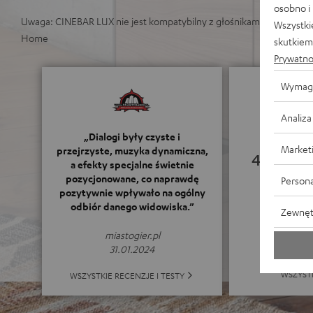
osobno i
Uwaga: CINEBAR LUX nie jest kompatybilny z głośnikami z serii Teufe
Wszystki
Home
skutkiem 
Prywatno
Wymag
Analiza
„Dialogi były czyste i
Market
przejrzyste, muzyka dynamiczna,
4.66
a efekty specjalne świetnie
pozycjonowane, co naprawdę
Persona
pozytywnie wpływało na ogólny
(4.66 z 
odbiór danego widowiska.”
Zewnęt
miastogier.pl
31.01.2024
WSZYST
WSZYSTKIE RECENZJE I TESTY