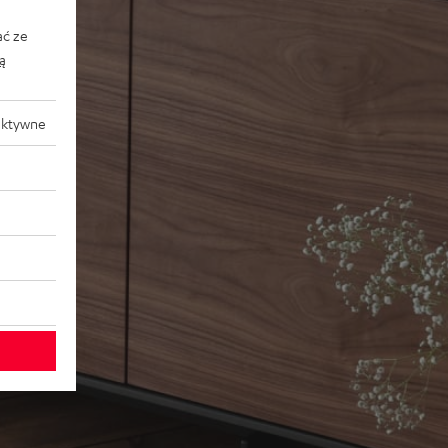
ać ze
ką
aktywne