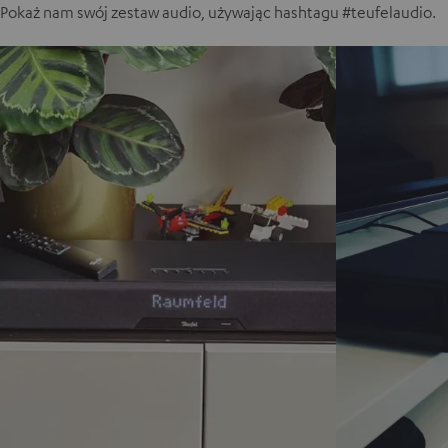
Pokaż nam swój zestaw audio, używając hashtagu #teufelaudio.