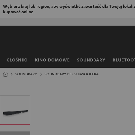
Wybierz kraj lub region, aby wyświetlić zawartość dla Twojej lokaliza
kupować online.
EJDŹ DO
ARTOŚCI
GŁOŚNIKI
KINO DOMOWE
SOUNDBARY
BLUETOO
Strona
główna
SOUNDBARY
SOUNDBARY BEZ SUBWOOFERA