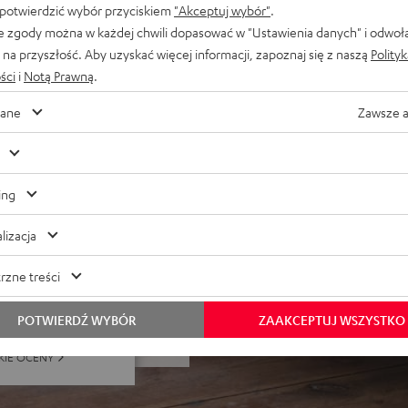
 potwierdzić wybór przyciskiem
"Akceptuj wybór"
.
l Home ani aplikacją Teufel
e zgody można w każdej chwili dopasować w "Ustawienia danych" i odwoł
na przyszłość. Aby uzyskać więcej informacji, zapoznaj się z naszą
Polity
ści
i
Notą Prawną
.
ane
Zawsze 
ing
lizacja
5 dla 479 ocen)
rzne treści
POTWIERDŹ WYBÓR
ZAAKCEPTUJ WSZYSTKO
KIE OCENY