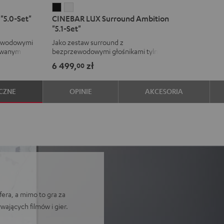
CINEBAR
CINEBAR
"5.0-Set"
CINEBAR LUX Surround Ambition
LUX
LUX
"5.1-Set"
Surround
Surround
zewodowymi
Jako zestaw surround z
Ambition
Ambition
dowanym
bezprzewodowymi głośnikami tylnymi
"5.1-
"5.1-
+ subwoofer
6 499,
zł
00
Set"
Set"
Black
White
CZNE
OPINIE
AKCESORIA
era, a mimo to gra za
ających filmów i gier.