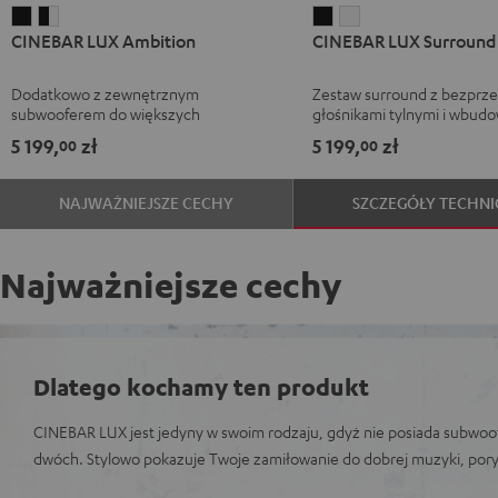
CINEBAR
CINEBAR
CINEBAR
CINEBAR
CINEBAR LUX Ambition
CINEBAR LUX Surround 
LUX
LUX
LUX
LUX
Ambition
Ambition
Surround
Surround
Dodatkowo z zewnętrznym
Zestaw surround z bezpr
Black
Black/White
"5.0-
"5.0-
subwooferem do większych
głośnikami tylnymi i wbu
Set"
Set"
pomieszczeń
subwooferem
5 199,
zł
5 199,
zł
00
00
Black
White
NAJWAŻNIEJSZE CECHY
SZCZEGÓŁY TECHNI
Najważniejsze cechy
Dlatego kochamy ten produkt
CINEBAR LUX jest jedyny w swoim rodzaju, gdyż nie posiada subwoof
dwóch. Stylowo pokazuje Twoje zamiłowanie do dobrej muzyki, poryw