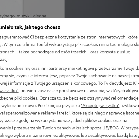
yjnego, muzyki i gier na
miało tak, jak tego chcesz
będny, soundbar zmieści się
agwarantować Ci bezpieczne korzystanie ze stron internetowych, które 
ą. W tym celu firma Teufel wykorzystuje pliki cookies i inne technologie śl
sowy, który nie brzmi
stronach – także pochodzące od osób trzecich - oraz korzysta z usług
zacji.
dla wysokich poziomów
likom cookies my oraz inni partnerzy marketingowi przetwarzamy Twoje d
iring i side-firing
emy się, czym się interesujesz, poprzez Twoje zachowanie na naszej stro
ralny dla możliwie
owej i informacje z Twojego urządzenia końcowego. To Ty decydujesz: Klik
wszystko"
, potwierdzasz nasze podstawowe ustawienia, w których aktyw
atny streaming, dźwięk o
ezbędne pliki cookies. Oznacza to, że będziesz otrzymywać rekomendacje,
(również Spotify Free)
 wybierane losowo. Po kliknięciu przycisku
"Akceptuj wszystko"
użytkowni
odłączenia do telewizora za
ał spersonalizowane reklamy i treści, które są dla niego naprawdę istotn
la opcjonalnego subwoofera
wyrażasz zgodę na wykorzystanie wszystkich plików cookies oraz na
integrowany uchwyt ścienny,
wanie i przetwarzanie Twoich danych w krajach spoza UE/EOG. W przyp
alnego wyboru można również aktywować lub dezaktywować każdą kateg