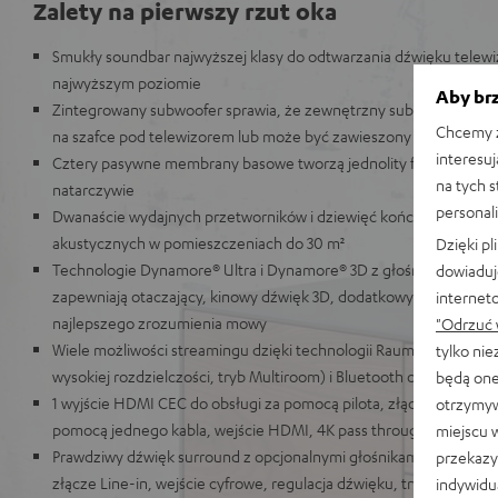
Zalety na pierwszy rzut oka
Smukły soundbar najwyższej klasy do odtwarzania dźwięku telewiz
najwyższym poziomie
Aby brz
Zintegrowany subwoofer sprawia, że zewnętrzny subwoofer jest z
Chcemy z
na szafce pod telewizorem lub może być zawieszony na ścianie
interesuj
Cztery pasywne membrany basowe tworzą jednolity fundament ba
na tych 
natarczywie
personali
Dwanaście wydajnych przetworników i dziewięć końcówek mocy 
akustycznych w pomieszczeniach do 30 m²
Dzięki p
Technologie Dynamore® Ultra i Dynamore® 3D z głośnikami upward-f
dowiaduj
zapewniają otaczający, kinowy dźwięk 3D, dodatkowy głośnik cent
internet
najlepszego zrozumienia mowy
"Odrzuć 
Wiele możliwości streamingu dzięki technologii Raumfeld (bezstr
tylko ni
wysokiej rozdzielczości, tryb Multiroom) i Bluetooth oraz Spotify 
będą one
1 wyjście HDMI CEC do obsługi za pomocą pilota, złącze ARC do p
otrzymyw
pomocą jednego kabla, wejście HDMI, 4K pass through, złącze d
miejscu 
Prawdziwy dźwięk surround z opcjonalnymi głośnikami EFFEKT, z
przekazy
złącze Line-in, wejście cyfrowe, regulacja dźwięku, tryb nocny
indywidu