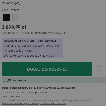
Pokaż więcej
Kolor:
White
Black
White
3 899,
zł
00
Cena zawiera VAT.
Należy doliczyć
koszty wysyłki
129,00 zł
1
Słuchawki USB-C gratis
Teufel MOVE 2
Skopiuj i zrealizuj kod rabatowy
MOV-T4S
Tylko przez krótki czas
Oferta kończy się za
0
0
D
:
2
0
H
:
1
2
M
:
3
2
S
DODAJ DO KOSZYKA
W magazynie
Bezpieczne zakupy z 8‑tygodniowym prawem zwrotu
wraz z bezpłatnym
Zwrot przesyłki
Producent:
Teufel
Instrukcje bezpieczeństwa
Części zamienne
naprawy
Aktualizacja oprogramowania
Prawny obowiązek zapewnienia zgodności towaru z umową