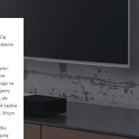
Cię
edzenia
ane i
nie
ając na
ujemy
 ale
k będzie
e. W tym
adku
orię