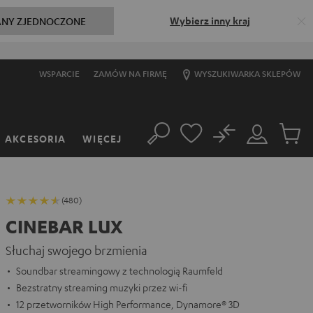
Wybierz inny kraj
ANY ZJEDNOCZONE
WSPARCIE
ZAMÓW NA FIRMĘ
WYSZUKIWARKA SKLEPÓW
No
AKCESORIA
WIĘCEJ
Szukaj
Moje
Produkt
konto
w
koszyk
(480)
CINEBAR LUX
Słuchaj swojego brzmienia
Soundbar streamingowy z technologią Raumfeld
Bezstratny streaming muzyki przez wi-fi
12 przetworników High Performance, Dynamore® 3D