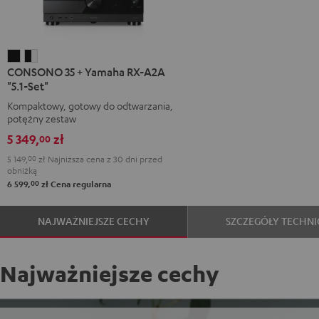
CONSONO
CONSONO
CONSONO 35 + Yamaha RX-A2A
35
35
"5.1-Set"
+
+
Kompaktowy, gotowy do odtwarzania,
Yamaha
Yamaha
potężny zestaw
RX-
RX-
5 349,
zł
00
A2A
A2A
5 149,
00
zł
Najniższa cena z 30 dni przed
"5.1-
"5.1-
obniżką
Set"
Set"
00
6 599,
zł
Cena regularna
Black
Black/White
NAJWAŻNIEJSZE CECHY
SZCZEGÓŁY TECHNI
Najważniejsze cechy