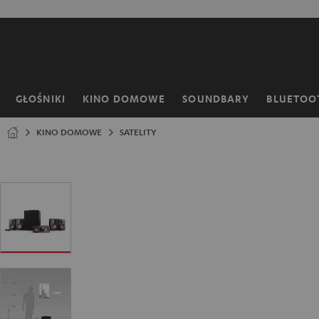
EJDŹ DO
ARTOŚCI
GŁOŚNIKI
KINO DOMOWE
SOUNDBARY
BLUETOO
Strona
główna
KINO DOMOWE
SATELITY