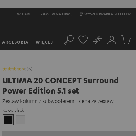
WSPARCIE
ZAMÓW NA FIRMĘ
WYSZUKIWARKA SKLEPÓW
No
AKCESORIA
WIĘCEJ
Szukaj
Moje
Produkt
konto
w
koszyk
(19)
ULTIMA 20 CONCEPT Surround
Power Edition 5.1 set
Zestaw kolumn z subwooferem - cena za zestaw
Kolor:
Black
Black
White