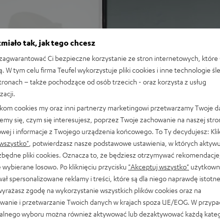
ituner AV zintegrowany w
miało tak, jak tego chcesz
ponentów i możesz cieszyć
mów i słuchania muzyki na
agwarantować Ci bezpieczne korzystanie ze stron internetowych, które 
ą. W tym celu firma Teufel wykorzystuje pliki cookies i inne technologie śl
stronach – także pochodzące od osób trzecich - oraz korzysta z usług
zacji.
likom cookies my oraz inni partnerzy marketingowi przetwarzamy Twoje d
więk przestrzenny podczas
emy się, czym się interesujesz, poprzez Twoje zachowanie na naszej stro
owej i informacje z Twojego urządzenia końcowego. To Ty decydujesz: Klik
orium w Berlinie gwarantuje
wszystko"
, potwierdzasz nasze podstawowe ustawienia, w których aktyw
ezbędne pliki cookies. Oznacza to, że będziesz otrzymywać rekomendacje,
00 m zapewnia głębokie basy
 wybierane losowo. Po kliknięciu przycisku
"Akceptuj wszystko"
użytkowni
 pomieszczeń o powierzchni
ał spersonalizowane reklamy i treści, które są dla niego naprawdę istotn
wyrażasz zgodę na wykorzystanie wszystkich plików cookies oraz na
 AAC, a także HDMI (ARC,
wanie i przetwarzanie Twoich danych w krajach spoza UE/EOG. W przyp
alnego wyboru można również aktywować lub dezaktywować każdą kateg
stawkowe ULTIMA 20 z