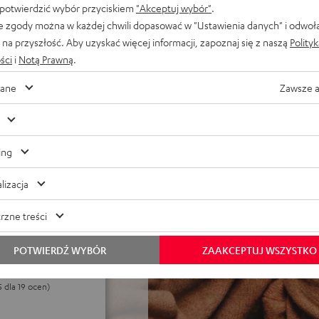
 potwierdzić wybór przyciskiem
"Akceptuj wybór"
.
e zgody można w każdej chwili dopasować w "Ustawienia danych" i odwoł
na przyszłość. Aby uzyskać więcej informacji, zapoznaj się z naszą
Polity
onowym zapewnia bardzo
ści
i
Notą Prawną
.
bu czuwania, ustawienia
ane
Zawsze 
łośnikowy o długości 25 m i
ing
lizacja
rzne treści
POTWIERDŹ WYBÓR
ZAAKCEPTUJ WSZYSTKO
5 dla 19 ocen)