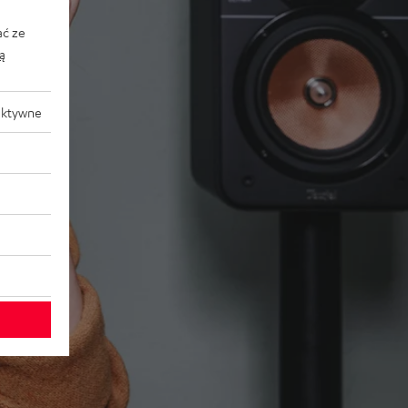
ać ze
ką
aktywne