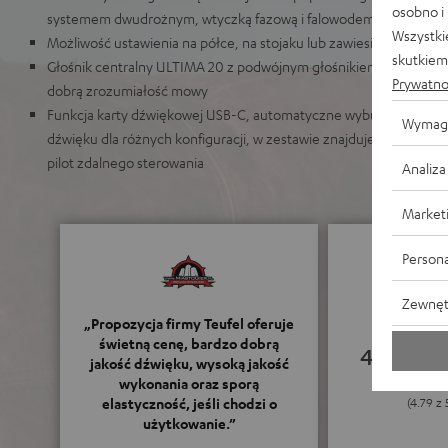
osobno i
systemem dwudrożnym, wtyczką fazową i falowodem
Wszystki
Możliwość ustawienia na półce, na stojaku lub zawiesić na ścianie
skutkiem 
Głośnik centralny ULTIMA 20 z podwójnym głośnikiem średniot
Prywatno
dobrą zrozumiałość mowy
Funkcja karty dźwiękowej USB-C, automatyczne wybudzanie z try
Wymag
dźwięku dla różnych konfiguracji, w zestawie znajduje się kabel g
pilot zdalnego sterowania
Analiza
Market
Persona
Zewnęt
„Propozycja firmy Teufel oferuje
świetną cenę, bardzo dobrą
4.79
jakość dźwięku, wysoką jakość
wykonania oraz sporą
elastyczność, jeśli chodzi o
(4.79 z 
użytkowanie.”