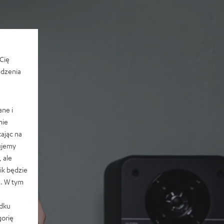
Cię
edzenia
ane i
nie
ając na
ujemy
 ale
k będzie
e. W tym
adku
orię