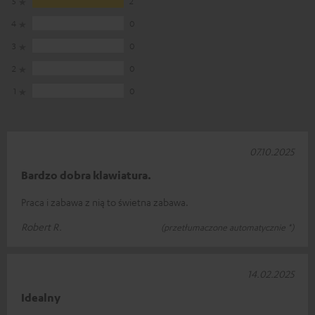
5
2
4
0
3
0
2
0
1
0
07.10.2025
Bardzo dobra klawiatura.
Praca i zabawa z nią to świetna zabawa.
Robert R.
(przetłumaczone automatycznie *)
14.02.2025
Idealny