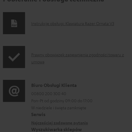
D
Instrukcje obsługi: Klawiatura Razer Ornata V3
o
k
u
I
Prawny obowiązek zapewnienia zgodności towaru z
m
umową
n
e
f
n
o
t
D
Biuro Obsługi Klienta
r
y
a
00800 200 300 40
m
Pon-Pt od godziny 09:00 do 17:00
d
n
a
W niedziele i święta zamknięte
o
e
Serwis
c
p
k
Najczęściej zadawane pytania
j
o
o
Wyszukiwarka sklepów