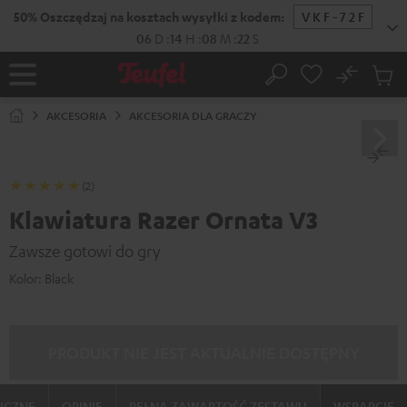
EJDŹ DO
50% Oszczędzaj na kosztach wysyłki z kodem:
VKF-72F
ARTOŚCI
06
D
:
14
H
:
08
M
:
22
S
No
Zapi
Strona
Szukaj
Produ
główna
w
AKCESORIA
AKCESORIA DLA GRACZY
koszy
(2)
Klawiatura Razer Ornata V3
Zawsze gotowi do gry
Kolor:
Black
PRODUKT NIE JEST AKTUALNIE DOSTĘPNY
ICZNE
OPINIE
PEŁNA ZAWARTOŚĆ ZESTAWU
WSPARCIE