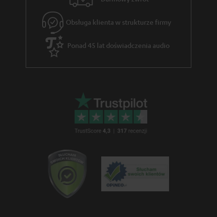
n
c
Obsługa klienta w strukturze firmy
j
Ponad 45 lat doświadczenia audio
i