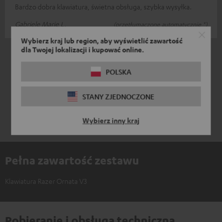
Bardzo dobra klawiatura, świetna obsługa, szybka wysyłka.
Gabriele Marie L.
(przetłumaczone automatycznie *)
Wybierz kraj lub region, aby wyświetlić zawartość
dla Twojej lokalizacji i kupować online.
*
2
/ 2
przetłumaczone automatycznie
przez
DeepL
POLSKA
STANY ZJEDNOCZONE
Wybierz inny kraj
Pełna zawartość zestawu
Klawiatura Razer Ornata V3
Pobieranie i obsługa techniczna