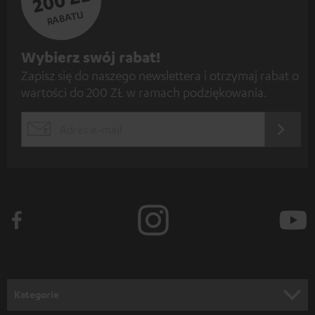
RABATU
Z
Wybierz swój rabat!
Zapisz się do naszego newslettera i otrzymaj rabat o
a
wartości do 200 ZŁ w ramach podziękowania.
p
i
REJES
EMAIL
s
WIDGET
z
s
i
ę
d
o
n
Kategorie
e