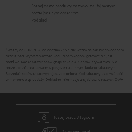
e
b
n
Poznaj nasze produkty na żywo i zaufaj naszym
d
profesjonalnym doradcom.
r
t
o
Podgląd
a
a
t
n
k
y
i
t
c
1
a
o
Ważny do 15.08.2026 do godziny 23:59.
Nie ważny na zakupy dokonane w
z
przeszłości. Wypłata wartości kodu rabatowego w gotówce nie jest
w
możliwa. Kod rabatowy obowiązuje tylko dla klientów prywatnych. Nie
ą
e
może zostać zrealizowany w połączeniu z innymi kodami rabatowymi.
c
Sprzedaż kodów rabatowych jest zabroniona. Kod rabatowy traci ważność
w momencie sprzedaży. Dokładne informacje znajdziesz w naszych
OWH
.
e
g
w
a
r
Testuj przez 8 tygodni
a
Darmowy zwrot