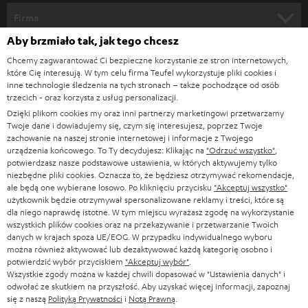
KINO DOMOWE
w
Firma
s
Aby brzmiało tak, jak tego chcesz
KOMPLETNE SYSTEMY
WSPARCIE
l
Sklepy internetowe Teufel
Chcemy zagwarantować Ci bezpieczne korzystanie ze stron internetowych,
SOUNDBARY
które Cię interesują. W tym celu firma Teufel wykorzystuje pliki cookies i
e
KARIERA
inne technologie śledzenia na tych stronach – także pochodzące od osób
NIEMCY
t
trzecich - oraz korzysta z usług personalizacji.
GŁOŚNIKI HIFI
KONTAKT PRASOWY
Dzięki plikom cookies my oraz inni partnerzy marketingowi przetwarzamy
t
AUSTRIA
Twoje dane i dowiadujemy się, czym się interesujesz, poprzez Twoje
SMART HOME
e
zachowanie na naszej stronie internetowej i informacje z Twojego
B2B
urządzenia końcowego. To Ty decydujesz: Klikając na
"Odrzuć wszystko"
,
r
SZWAJCARIA
BLUETOOTH
potwierdzasz nasze podstawowe ustawienia, w których aktywujemy tylko
BLOG
niezbędne pliki cookies. Oznacza to, że będziesz otrzymywać rekomendacje,
a
ale będą one wybierane losowo. Po kliknięciu przycisku
"Akceptuj wszystko"
SŁUCHAWKI
użytkownik będzie otrzymywał spersonalizowane reklamy i treści, które są
HOLANDIA
NEWSLETTER
dla niego naprawdę istotne. W tym miejscu wyrażasz zgodę na wykorzystanie
SŁUCHAWKI BLUETOOTH
wszystkich plików cookies oraz na przekazywanie i przetwarzanie Twoich
SKLEPY
danych w krajach spoza UE/EOG. W przypadku indywidualnego wyboru
BELGIA
można również aktywować lub dezaktywować każdą kategorię osobno i
WIEŻE HI-FI
KORZYŚCI
potwierdzić wybór przyciskiem
"Akceptuj wybór"
.
Wszystkie zgody można w każdej chwili dopasować w "Ustawienia danych" i
FRANCJA
GŁOŚNIKI
odwołać ze skutkiem na przyszłość. Aby uzyskać więcej informacji, zapoznaj
TEUFEL STORY
się z naszą
Polityką Prywatności
i
Notą Prawną
.