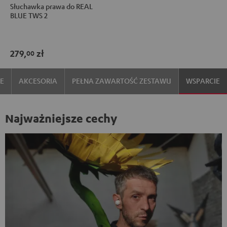
Słuchawka prawa do REAL
prawa
prawa
BLUE TWS 2
do
do
REAL
REAL
BLUE
BLUE
279,
zł
00
TWS
TWS
2
2
IE
AKCESORIA
PEŁNA ZAWARTOŚĆ ZESTAWU
WSPARCIE
Night
Pure
Black
White
Najważniejsze cechy