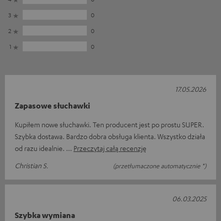
3
0
2
0
1
0
17.05.2026
Zapasowe słuchawki
Kupiłem nowe słuchawki. Ten producent jest po prostu SUPER.
Szybka dostawa. Bardzo dobra obsługa klienta. Wszystko działa
od razu idealnie.
Przeczytaj całą recenzję
Christian S.
(przetłumaczone automatycznie *)
06.03.2025
Szybka wymiana