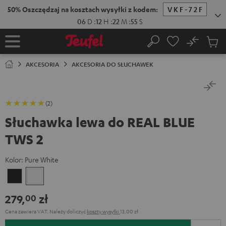
EJDŹ DO
50% Oszczędzaj na kosztach wysyłki z kodem:
VKF-72F
ARTOŚCI
06
D
:
12
H
:
22
M
:
54
S
No
Zapi
Strona
Szukaj
Produ
główna
w
AKCESORIA
AKCESORIA DO SŁUCHAWEK
koszy
(2)
Słuchawka lewa do REAL BLUE
TWS 2
Kolor:
Pure White
Night
Pure
Black
White
279,
zł
00
Cena zawiera VAT.
Należy doliczyć
koszty wysyłki
13,00 zł