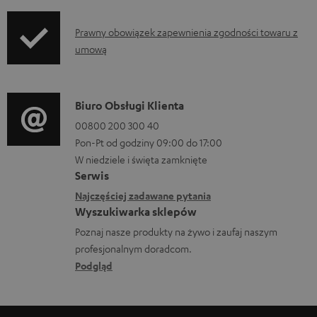
f
t
o
I
Prawny obowiązek zapewnienia zgodności towaru z
y
r
umową
n
d
m
f
o
a
o
p
D
Biuro Obsługi Klienta
c
r
o
a
00800 200 300 40
j
m
b
Pon-Pt od godziny 09:00 do 17:00
n
e
a
W niedziele i święta zamknięte
r
e
o
Serwis
c
a
k
w
Najczęściej zadawane pytania
j
n
o
Wyszukiwarka sklepów
y
e
i
n
Poznaj nasze produkty na żywo i zaufaj naszym
s
d
a
profesjonalnym doradcom.
t
y
o
Podgląd
a
ł
t
k
c
y