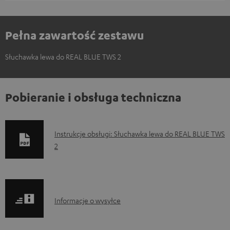
Pełna zawartość zestawu
Słuchawka lewa do REAL BLUE TWS 2
Pobieranie i obsługa techniczna
D
Instrukcje obsługi: Słuchawka lewa do REAL BLUE TWS
2
o
k
u
m
I
Informacje o wysyłce
e
n
n