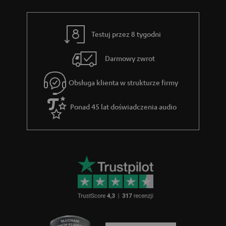
t
e
c
o
z
w
Testuj przez 8 tygodni
ą
e
c
Darmowy zwrot
e
Obsługa klienta w strukturze firmy
g
w
Ponad 45 lat doświadczenia audio
a
r
a
n
c
j
i