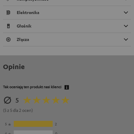
Elektronika
Głośnik
Złącza
Opinie
Tak oceniają ten produkt nasi klienci
5
(5 z 5 dla 2 ocen)
5
2
4
0