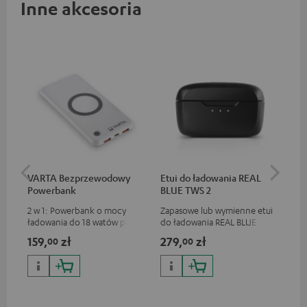
Inne akcesoria
VARTA Bezprzewodowy
Etui do ładowania REAL
Wkł
Powerbank
BLUE TWS 2
M,
TW
2 w 1: Powerbank o mocy
Zapasowe lub wymienne etui
Zap
ładowania do 18 watów przez
do ładowania REAL BLUE TWS
wkł
USB typu C & bezprzewodowa
2
słu
159,
zł
279,
zł
54
00
00
ładowarka o mocy ładowania
do 10 watów