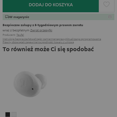
DODAJ DO KOSZYKA
W magazynie
Bezpieczne zakupy z 8‑tygodniowym prawem zwrotu
wraz z bezpłatnym
Zwrot przesyłki
Producent:
Teufel
Instrukcje bezpieczeństwa
Części zamienne
naprawy
Aktualizacja oprogramowania
Prawny obowiązek zapewnienia zgodności towaru z umową
To również może Ci się spodobać
Słuchawka
Słuchawka