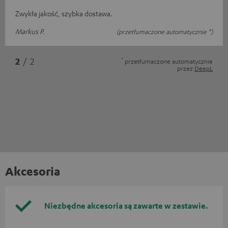
Zwykła jakość, szybka dostawa.
Markus P.
(przetłumaczone automatycznie *)
*
2
/ 2
przetłumaczone automatycznie
przez
DeepL
Akcesoria
Niezbędne akcesoria są zawarte w zestawie.