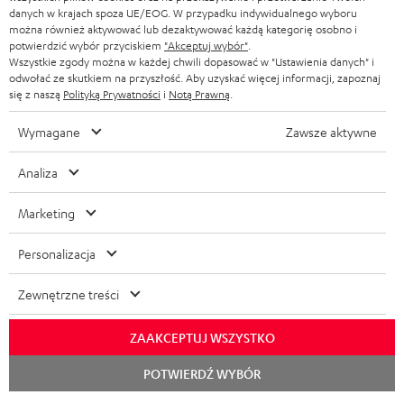
SKLEPY
danych w krajach spoza UE/EOG. W przypadku indywidualnego wyboru
BELGIA
można również aktywować lub dezaktywować każdą kategorię osobno i
WIEŻE HI-FI
KORZYŚCI
potwierdzić wybór przyciskiem
"Akceptuj wybór"
.
Wszystkie zgody można w każdej chwili dopasować w "Ustawienia danych" i
FRANCJA
GŁOŚNIKI
odwołać ze skutkiem na przyszłość. Aby uzyskać więcej informacji, zapoznaj
TEUFEL STORY
się z naszą
Polityką Prywatności
i
Notą Prawną
.
POLSKA
ULTIMA
ZARZĄD
Wymagane
Zawsze aktywne
SŁUCHAWKI DOUSZNE
HISZPANIA
TROSKA O ŚRODOWISKO
Analiza
Zmiany techniczne, literówki i pomyłki zastrzeżone. Akcesoria pokazane na
FANSHOP
WARTOŚCI
zdjęciach nie wchodzą w zakres dostawy. Ewentualne opłaty za utylizację
Marketing
WŁOCHY
baterii są wliczone w cenę.
NOWOŚCI
DOSTĘPNOŚĆ BEZ BARIER
Personalizacja
STANY ZJEDNOCZONE
©2026 Lautsprecher Teufel GmbH - All rights reserved.
Zewnętrzne treści
Nota prawna
OWH
Polityka prywatności
INNE KRAJE
Ustawienia ochrony prywatności
EU Data Act
odstąp od umowy tutaj
ZAAKCEPTUJ WSZYSTKO
Rozpoc
POTWIERDŹ WYBÓR
czat