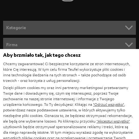
d
o
n
Kategorie
e
KINO DOMOWE
w
Firma
s
Aby brzmiało tak, jak tego chcesz
KOMPLETNE SYSTEMY
WSPARCIE
l
Sklepy internetowe Teufel
Chcemy zagwarantować Ci bezpieczne korzystanie ze stron internetowych,
SOUNDBARY
które Cię interesują. W tym celu firma Teufel wykorzystuje pliki cookies i
e
KARIERA
inne technologie śledzenia na tych stronach – także pochodzące od osób
NIEMCY
t
trzecich - oraz korzysta z usług personalizacji.
GŁOŚNIKI HIFI
KONTAKT PRASOWY
Dzięki plikom cookies my oraz inni partnerzy marketingowi przetwarzamy
t
AUSTRIA
Twoje dane i dowiadujemy się, czym się interesujesz, poprzez Twoje
SMART HOME
e
zachowanie na naszej stronie internetowej i informacje z Twojego
B2B
urządzenia końcowego. To Ty decydujesz: Klikając na
"Odrzuć wszystko"
,
r
SZWAJCARIA
BLUETOOTH
potwierdzasz nasze podstawowe ustawienia, w których aktywujemy tylko
BLOG
niezbędne pliki cookies. Oznacza to, że będziesz otrzymywać rekomendacje,
a
ale będą one wybierane losowo. Po kliknięciu przycisku
"Akceptuj wszystko"
SŁUCHAWKI
użytkownik będzie otrzymywał spersonalizowane reklamy i treści, które są
HOLANDIA
NEWSLETTER
dla niego naprawdę istotne. W tym miejscu wyrażasz zgodę na wykorzystanie
SŁUCHAWKI BLUETOOTH
wszystkich plików cookies oraz na przekazywanie i przetwarzanie Twoich