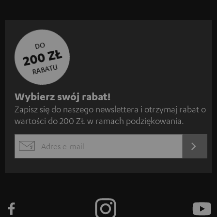
DO
200 ZŁ
RABATU
Z
Wybierz swój rabat!
Zapisz się do naszego newslettera i otrzymaj rabat o
a
wartości do 200 ZŁ w ramach podziękowania.
p
i
REJES
EMAIL
s
WIDGET
z
s
i
ę