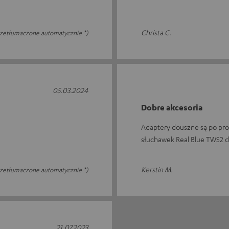
Christa C.
rzetłumaczone automatycznie *)
05.03.2024
Dobre akcesoria
Adaptery douszne są po pr
słuchawek Real Blue TWS2 d
Kerstin M.
rzetłumaczone automatycznie *)
21.07.2023