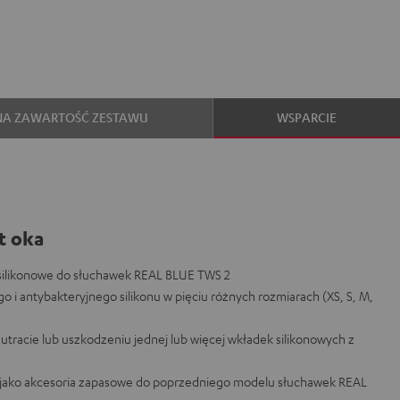
NA ZAWARTOŚĆ ZESTAWU
WSPARCIE
t oka
silikonowe do słuchawek REAL BLUE TWS 2
o i antybakteryjnego silikonu w pięciu różnych rozmiarach (XS, S, M,
utracie lub uszkodzeniu jednej lub więcej wkładek silikonowych z
że jako akcesoria zapasowe do poprzedniego modelu słuchawek REAL