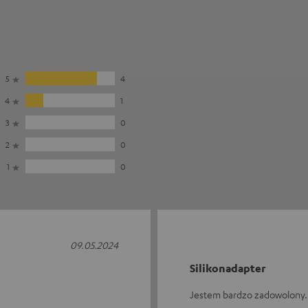
5
4
4
1
3
0
2
0
1
0
09.05.2024
Silikonadapter
Jestem bardzo zadowolony. 