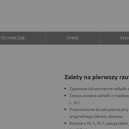
 TECHNICZNE
OPINIE
PEŁ
Zalety na pierwszy rzu
Zapasowe lub wymienne wkładki 
Zestaw zawiera wkładki z miękkieg
L, XL)
Przeznaczone do zakupienia przy 
oryginalnego zakresu dostawy
Rozmiary XS, S, M i L pasują tak