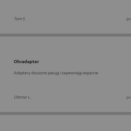
Tom S.
(p
Ohradapter
Adaptery douszne pasują i zapewniają wsparcie
Ottmar L.
(p