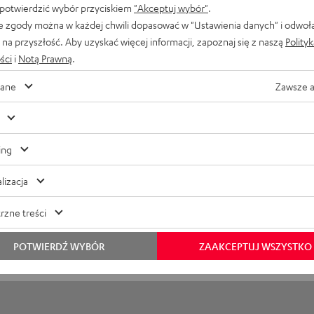
 potwierdzić wybór przyciskiem
"Akceptuj wybór"
.
 silikonowe (XS, S, M, L, XL) do REAL BLUE TWS 2
e zgody można w każdej chwili dopasować w "Ustawienia danych" i odwoł
na przyszłość. Aby uzyskać więcej informacji, zapoznaj się z naszą
Polity
ści
i
Notą Prawną
.
ane
Zawsze 
ing
lizacja
rzne treści
POTWIERDŹ WYBÓR
ZAAKCEPTUJ WSZYSTKO