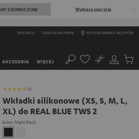
Wybierz inny kraj
ANY ZJEDNOCZONE
WSPARCIE
ZAMÓW NA FIRMĘ
WYSZUKIWARKA SKLEPÓW
No
AKCESORIA
WIĘCEJ
Szukaj
Moje
Produkt
konto
w
koszyk
(5)
Wkładki silikonowe (XS, S, M, L,
XL) do REAL BLUE TWS 2
Kolor:
Night Black
Night
Pure
Black
White