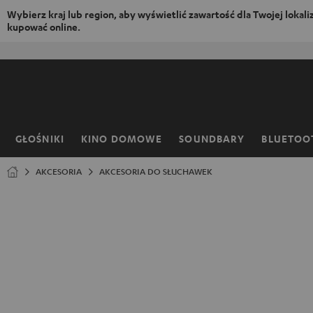
Wybierz kraj lub region, aby wyświetlić zawartość dla Twojej lokaliza
kupować online.
EJDŹ DO
ARTOŚCI
GŁOŚNIKI
KINO DOMOWE
SOUNDBARY
BLUETOO
Strona
główna
AKCESORIA
AKCESORIA DO SŁUCHAWEK