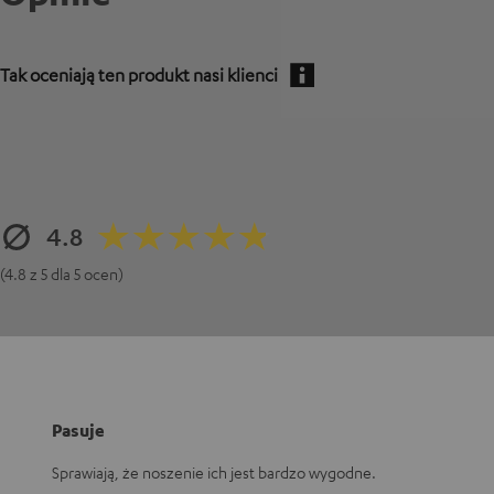
Tak oceniają ten produkt nasi klienci
4.8
(4.8 z 5 dla 5 ocen)
Pasuje
Sprawiają, że noszenie ich jest bardzo wygodne.