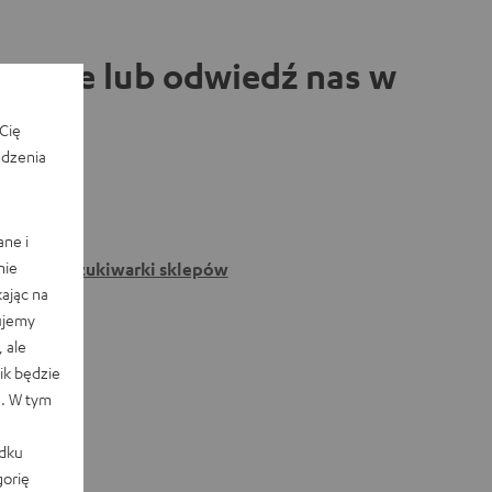
zawie lub odwiedź nas w
Cię
edzenia
ane i
nie
Do wyszukiwarki sklepów
ając na
ujemy
 ale
k będzie
e. W tym
adku
orię