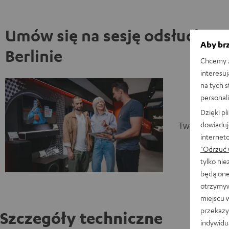
Umów się na sesję odsłuchow
Aby brz
Berlinie
Chcemy z
interesuj
na tych 
personali
Dzięki p
dowiaduj
Twoja sesja 
internet
"Odrzuć 
tylko ni
będą one
otrzymyw
miejscu 
przekazy
Szczegóły techniczne
indywidu