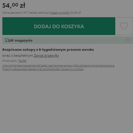
54,
zł
00
Cena zawiera VAT.
Należy doliczyć
koszty wysyłki
13,00 zł
DODAJ DO KOSZYKA
W magazynie
Bezpieczne zakupy z 8‑tygodniowym prawem zwrotu
wraz z bezpłatnym
Zwrot przesyłki
Producent:
Teufel
Instrukcje bezpieczeństwa
Części zamienne
naprawy
Aktualizacja oprogramowania
Prawny obowiązek zapewnienia zgodności towaru z umową