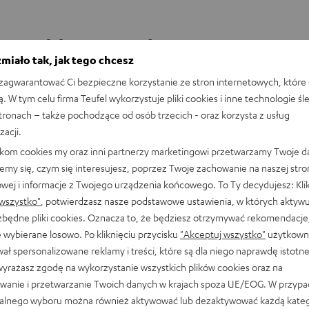
ą w sklepie Audiomagic w Wars
miało tak, jak tego chcesz
agwarantować Ci bezpieczne korzystanie ze stron internetowych, które 
ą. W tym celu firma Teufel wykorzystuje pliki cookies i inne technologie śl
Gęsia skórka gwarantowana! Zajrzyj do sklepu
stronach – także pochodzące od osób trzecich - oraz korzysta z usług
naszego partnera w Warszawie lub przyjdź do
zacji.
naszego sklepu w Berlinie i przetestuj nasze
likom cookies my oraz inni partnerzy marketingowi przetwarzamy Twoje d
produkty na własnych uszach! Czy to
emy się, czym się interesujesz, poprzez Twoje zachowanie na naszej stro
odsłuchowa
kompaktowe słuchawki, czy systemy dźwiękowe
owej i informacje z Twojego urządzenia końcowego. To Ty decydujesz: Klik
5.1 – pracownicy sklepu służą Ci pomocą i fachową
wszystko"
, potwierdzasz nasze podstawowe ustawienia, w których aktyw
radą. Umów się na wizytę w sklepie z doradcami i
ezbędne pliki cookies. Oznacza to, że będziesz otrzymywać rekomendacje,
odkryj dźwięk Teufel na żywo.
 wybierane losowo. Po kliknięciu przycisku
"Akceptuj wszystko"
użytkowni
ał spersonalizowane reklamy i treści, które są dla niego naprawdę istotn
wyrażasz zgodę na wykorzystanie wszystkich plików cookies oraz na
wanie i przetwarzanie Twoich danych w krajach spoza UE/EOG. W przyp
alnego wyboru można również aktywować lub dezaktywować każdą kateg