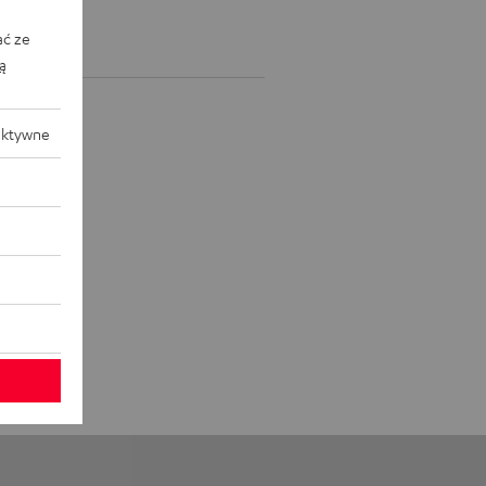
ać ze
ką
aktywne