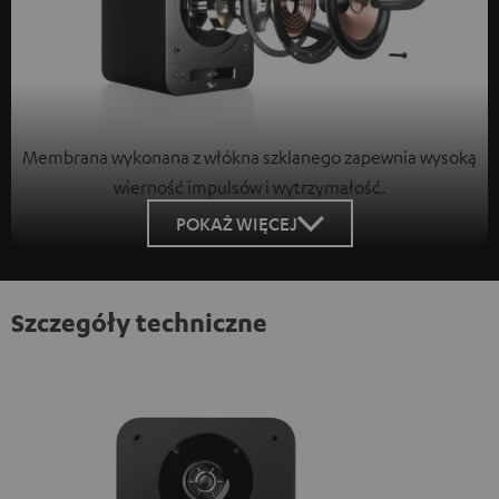
Membrana wykonana z włókna szklanego zapewnia wysoką
wierność impulsów i wytrzymałość.
POKAŻ WIĘCEJ
Szczegóły techniczne