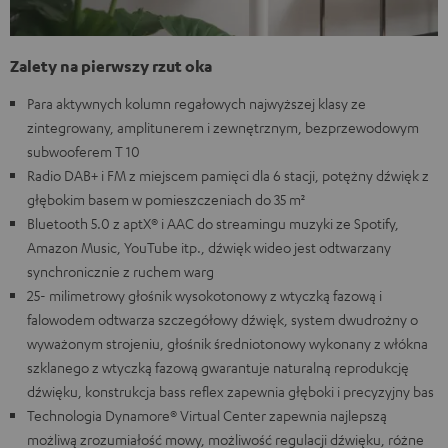
Zalety na pierwszy rzut oka
Para aktywnych kolumn regałowych najwyższej klasy ze
zintegrowany, amplitunerem i zewnętrznym, bezprzewodowym
subwooferem T 10
Radio DAB+ i FM z miejscem pamięci dla 6 stacji, potężny dźwięk z
głębokim basem w pomieszczeniach do 35 m²
Bluetooth 5.0 z aptX® i AAC do streamingu muzyki ze Spotify,
Amazon Music, YouTube itp., dźwięk wideo jest odtwarzany
synchronicznie z ruchem warg
25- milimetrowy głośnik wysokotonowy z wtyczką fazową i
falowodem odtwarza szczegółowy dźwięk, system dwudrożny o
wyważonym strojeniu, głośnik średniotonowy wykonany z włókna
szklanego z wtyczką fazową gwarantuje naturalną reprodukcję
dźwięku, konstrukcja bass reflex zapewnia głęboki i precyzyjny bas
Technologia Dynamore® Virtual Center zapewnia najlepszą
możliwą zrozumiałość mowy, możliwość regulacji dźwięku, różne