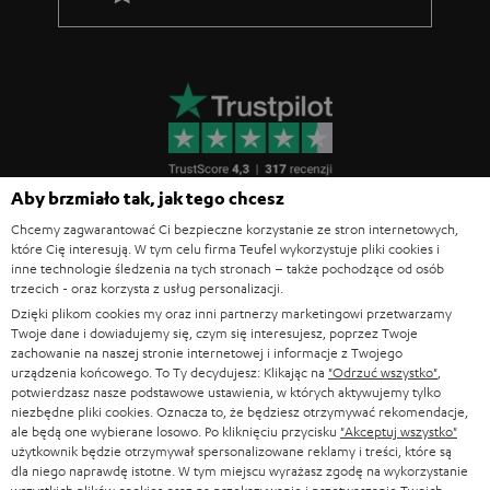
Aby brzmiało tak, jak tego chcesz
Chcemy zagwarantować Ci bezpieczne korzystanie ze stron internetowych,
które Cię interesują. W tym celu firma Teufel wykorzystuje pliki cookies i
inne technologie śledzenia na tych stronach – także pochodzące od osób
trzecich - oraz korzysta z usług personalizacji.
Dzięki plikom cookies my oraz inni partnerzy marketingowi przetwarzamy
Twoje dane i dowiadujemy się, czym się interesujesz, poprzez Twoje
zachowanie na naszej stronie internetowej i informacje z Twojego
urządzenia końcowego. To Ty decydujesz: Klikając na
"Odrzuć wszystko"
,
potwierdzasz nasze podstawowe ustawienia, w których aktywujemy tylko
Blog Teufel
niezbędne pliki cookies. Oznacza to, że będziesz otrzymywać rekomendacje,
Technologie audio, Trendy hi-fi, Porady i wskazówki
ale będą one wybierane losowo. Po kliknięciu przycisku
"Akceptuj wszystko"
użytkownik będzie otrzymywał spersonalizowane reklamy i treści, które są
dla niego naprawdę istotne. W tym miejscu wyrażasz zgodę na wykorzystanie
Serwis