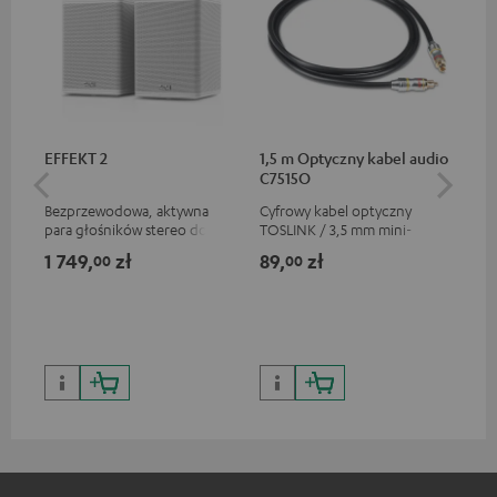
EFFEKT 2
1,5 m Optyczny kabel audio
Pr
C7515O
szy
Et
Bezprzewodowa, aktywna
Cyfrowy kabel optyczny
Kab
para głośników stereo do
TOSLINK / 3,5 mm mini-
prę
rozbudowy odpowiednich
TOSLINK
spe
1 749,
zł
89,
zł
74
00
00
systemów Teufel
prz