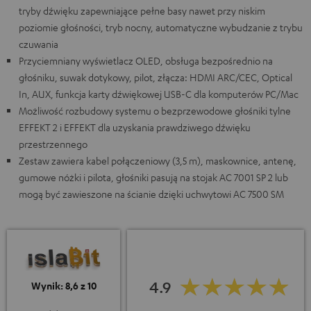
tryby dźwięku zapewniające pełne basy nawet przy niskim
poziomie głośności, tryb nocny, automatyczne wybudzanie z trybu
czuwania
Przyciemniany wyświetlacz OLED, obsługa bezpośrednio na
głośniku, suwak dotykowy, pilot, złącza: HDMI ARC/CEC, Optical
In, AUX, funkcja karty dźwiękowej USB-C dla komputerów PC/Mac
Możliwość rozbudowy systemu o bezprzewodowe głośniki tylne
EFFEKT 2 i EFFEKT dla uzyskania prawdziwego dźwięku
przestrzennego
Zestaw zawiera kabel połączeniowy (3,5 m), maskownice, antenę,
gumowe nóżki i pilota, głośniki pasują na stojak AC 7001 SP 2 lub
mogą być zawieszone na ścianie dzięki uchwytowi AC 7500 SM
4.9
Wynik: 8,6 z 10