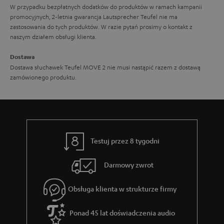
W przypadku bezpłatnych dodatków do produktów w ramach kampanii
promocyjnych, 2-letnia gwarancja Lautsprecher Teufel nie ma
zastosowania do tych produktów. W razie pytań prosimy o kontakt z
naszym działem obsługi klienta.
Dostawa
Dostawa słuchawek Teufel MOVE 2 nie musi nastąpić razem z dostawą
zamówionego produktu.
Testuj przez 8 tygodni
Darmowy zwrot
Obsługa klienta w strukturze firmy
Ponad 45 lat doświadczenia audio