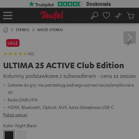
EJDŹ DO
ARTOŚCI
No
Zapi
Strona
Szukaj
Produ
główna
w
STEREO
WIEŻE STEREO
koszy
SALE
(42)
ULTIMA 25 ACTIVE Club Edition
Kolumny podstawkowe z subwooferem - cena za zestaw
Gotowe do gry: nie potrzebują żadnego wzmacniacza/amplitunera
AV
Radio DAB+/FM
HDMI, Bluetooth, Optical, AUX, karta dźwiękowa USB-C
Pokaż więcej
Kolor:
Night Black
Night
Pure