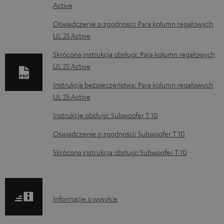
Active
o
k
Oświadczenie o zgodności: Para kolumn regałowych
UL 25 Active
u
m
Skrócona instrukcja obsługi: Para kolumn regałowych
UL 25 Active
e
n
Instrukcja bezpieczeństwa: Para kolumn regałowych
t
UL 25 Active
y
Instrukcje obsługi: Subwoofer T 10
d
Oświadczenie o zgodności: Subwoofer T 10
o
Skrócona instrukcja obsługi: Subwoofer T 10
p
o
b
I
Informacje o wysyłce
r
n
a