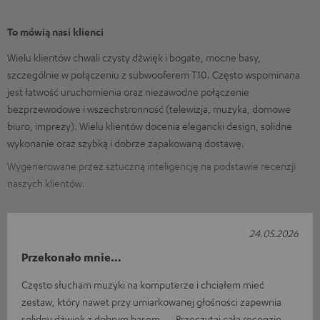
To mówią nasi klienci
Wielu klientów chwali czysty dźwięk i bogate, mocne basy,
szczególnie w połączeniu z subwooferem T10. Często wspominana
jest łatwość uruchomienia oraz niezawodne połączenie
bezprzewodowe i wszechstronność (telewizja, muzyka, domowe
biuro, imprezy). Wielu klientów docenia elegancki design, solidne
wykonanie oraz szybką i dobrze zapakowaną dostawę.
Wygenerowane przez sztuczną inteligencję na podstawie recenzji
naszych klientów.
24.05.2026
Przekonało mnie…
Często słucham muzyki na komputerze i chciałem mieć
zestaw, który nawet przy umiarkowanej głośności zapewnia
solidny dźwięk z dobrym basem.
Przeczytaj całą recenzję