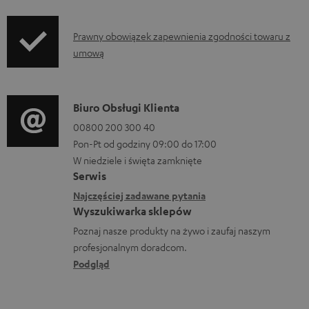
f
n
o
i
I
Prawny obowiązek zapewnienia zgodności towaru z
r
a
umową
n
m
f
a
o
D
Biuro Obsługi Klienta
c
r
a
00800 200 300 40
j
m
Pon-Pt od godziny 09:00 do 17:00
n
e
a
W niedziele i święta zamknięte
e
o
Serwis
c
k
w
Najczęściej zadawane pytania
j
o
Wyszukiwarka sklepów
y
e
n
Poznaj nasze produkty na żywo i zaufaj naszym
s
d
profesjonalnym doradcom.
t
y
o
Podgląd
a
ł
t
k
c
y