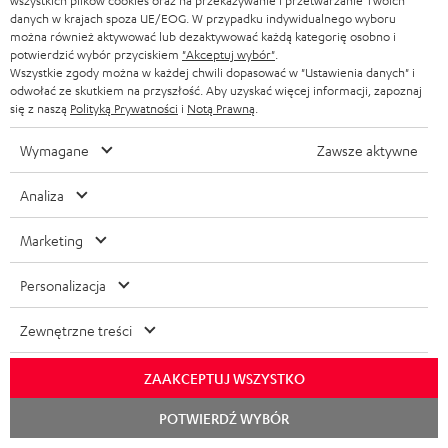
wszystkich plików cookies oraz na przekazywanie i przetwarzanie Twoich
danych w krajach spoza UE/EOG. W przypadku indywidualnego wyboru
Często zadawane pytania
można również aktywować lub dezaktywować każdą kategorię osobno i
Kontakt
potwierdzić wybór przyciskiem
"Akceptuj wybór"
.
Zwroty
Wszystkie zgody można w każdej chwili dopasować w "Ustawienia danych" i
odwołać ze skutkiem na przyszłość. Aby uzyskać więcej informacji, zapoznaj
Śledzenie wysyłki
się z naszą
Polityką Prywatności
i
Notą Prawną
.
Znajdź sklep
Wymagane
Zawsze aktywne
Przetestuj nasze produkty na własnych uszach i zaufaj
naszym profesjonalnym doradcom.
Analiza
Marketing
Personalizacja
DO
200 ZŁ
Zewnętrzne treści
RABATU
ZAAKCEPTUJ WSZYSTKO
Z
Wybierz swój rabat!
Rozpoc
POTWIERDŹ WYBÓR
czat
Zapisz się do naszego newslettera i otrzymaj rabat o
a