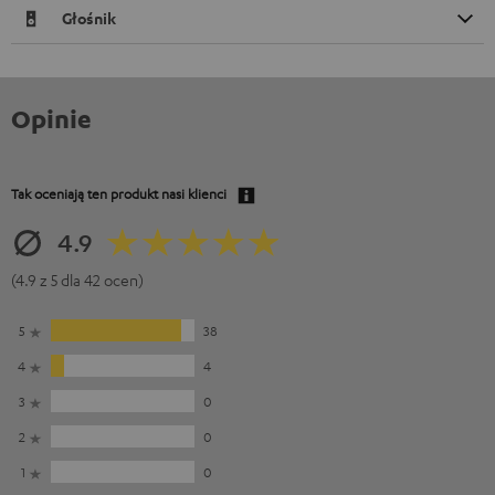
Głośnik
Opinie
Tak oceniają ten produkt nasi klienci
4.9
(4.9 z 5 dla 42 ocen)
5
38
4
4
3
0
2
0
1
0