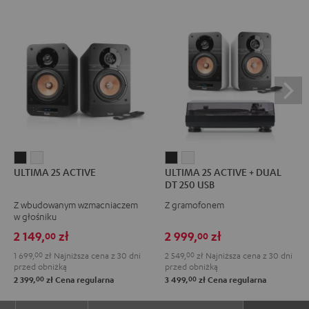
ULTIMA
ULTIMA
ULTIMA
ULTIMA
ULTIMA 25 ACTIVE
ULTIMA 25 ACTIVE + DUAL
25
25
25
25
DT 250 USB
ACTIVE
ACTIVE
ACTIVE
ACTIVE
Z wbudowanym wzmacniaczem
Z gramofonem
Night
Pure
+
+
w głośniku
Black
White
DUAL
DUAL
2 149,
zł
2 999,
zł
00
00
DT
DT
1 699,
00
zł
Najniższa cena z 30 dni
2 549,
00
zł
Najniższa cena z 30 dni
250
250
przed obniżką
przed obniżką
USB
USB
00
00
2 399,
zł
Cena regularna
3 499,
zł
Cena regularna
Night
Pure
Black
White