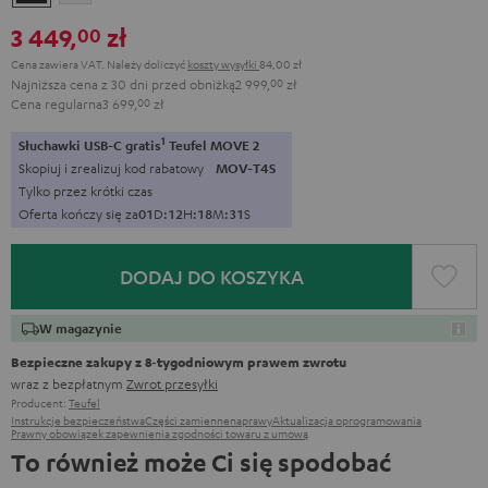
Black
White
3 449,
zł
00
Cena zawiera VAT.
Należy doliczyć
koszty wysyłki
84,00 zł
Najniższa cena z 30 dni przed obniżką
2 999,
00
zł
Cena regularna
3 699,
00
zł
1
Słuchawki USB-C gratis
Teufel MOVE 2
Skopiuj i zrealizuj kod rabatowy
MOV-T4S
Tylko przez krótki czas
Oferta kończy się za
0
1
D
:
1
2
H
:
1
8
M
:
3
0
S
DODAJ DO KOSZYKA
W magazynie
Bezpieczne zakupy z 8‑tygodniowym prawem zwrotu
wraz z bezpłatnym
Zwrot przesyłki
Producent:
Teufel
Instrukcje bezpieczeństwa
Części zamienne
naprawy
Aktualizacja oprogramowania
Prawny obowiązek zapewnienia zgodności towaru z umową
To również może Ci się spodobać