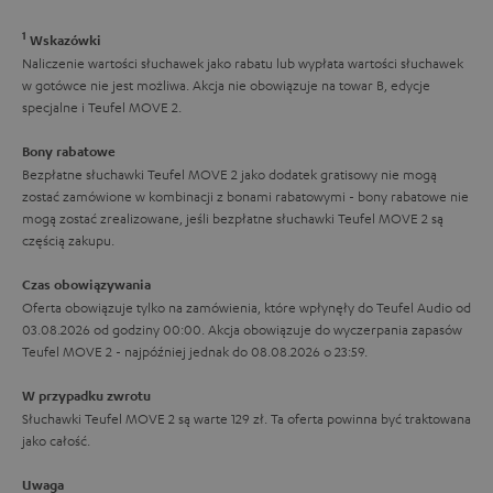
t
e
c
1
o
Wskazówki
z
Naliczenie wartości słuchawek jako rabatu lub wypłata wartości słuchawek
w
w gotówce nie jest możliwa. Akcja nie obowiązuje na towar B, edycje
ą
e
specjalne i Teufel MOVE 2.
c
Bony rabatowe
e
Bezpłatne słuchawki Teufel MOVE 2 jako dodatek gratisowy nie mogą
g
zostać zamówione w kombinacji z bonami rabatowymi - bony rabatowe nie
mogą zostać zrealizowane, jeśli bezpłatne słuchawki Teufel MOVE 2 są
w
częścią zakupu.
a
Czas obowiązywania
r
Oferta obowiązuje tylko na zamówienia, które wpłynęły do Teufel Audio od
a
03.08.2026 od godziny 00:00. Akcja obowiązuje do wyczerpania zapasów
Teufel MOVE 2 - najpóźniej jednak do 08.08.2026 o 23:59.
n
c
W przypadku zwrotu
Słuchawki Teufel MOVE 2 są warte 129 zł. Ta oferta powinna być traktowana
j
jako całość.
i
Uwaga