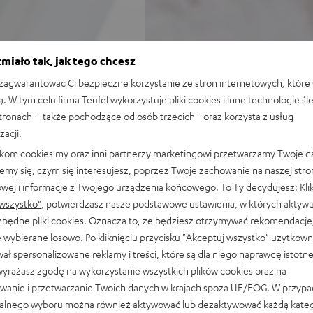
miało tak, jak tego chcesz
y, pasywne membrany basowe,
agwarantować Ci bezpieczne korzystanie ze stron internetowych, które 
ą. W tym celu firma Teufel wykorzystuje pliki cookies i inne technologie śl
streamingiem wi-fii trybem
stronach – także pochodzące od osób trzecich - oraz korzysta z usług
internetowym i muzyką z
zacji.
likom cookies my oraz inni partnerzy marketingowi przetwarzamy Twoje d
ośnik Raumfeld dla uzyskania
emy się, czym się interesujesz, poprzez Twoje zachowanie na naszej stro
owej i informacje z Twojego urządzenia końcowego. To Ty decydujesz: Klik
takich usług jak Apple
wszystko"
, potwierdzasz nasze podstawowe ustawienia, w których aktyw
ezbędne pliki cookies. Oznacza to, że będziesz otrzymywać rekomendacje,
auza, przewiń, poziom
 wybierane losowo. Po kliknięciu przycisku
"Akceptuj wszystko"
użytkowni
wolne stacje radiowe i listy
ał spersonalizowane reklamy i treści, które są dla niego naprawdę istotn
wyrażasz zgodę na wykorzystanie wszystkich plików cookies oraz na
cie Line-In dla odtwarzacza
wanie i przetwarzanie Twoich danych w krajach spoza UE/EOG. W przyp
ereo, dostępny w kolorze
alnego wyboru można również aktywować lub dezaktywować każdą kateg