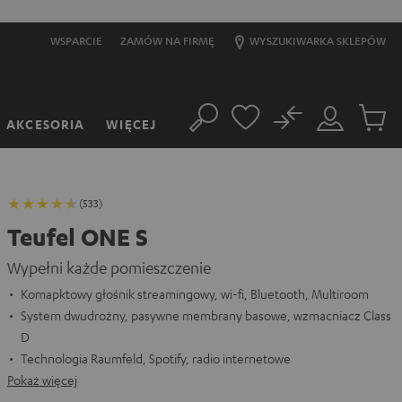
WSPARCIE
ZAMÓW NA FIRMĘ
WYSZUKIWARKA SKLEPÓW
No
AKCESORIA
WIĘCEJ
Szukaj
Moje
Produkt
konto
w
koszyk
(533)
Teufel ONE S
Wypełni każde pomieszczenie
Komapktowy głośnik streamingowy, wi-fi, Bluetooth, Multiroom
System dwudrożny, pasywne membrany basowe, wzmacniacz Class
D
Technologia Raumfeld, Spotify, radio internetowe
Pokaż więcej