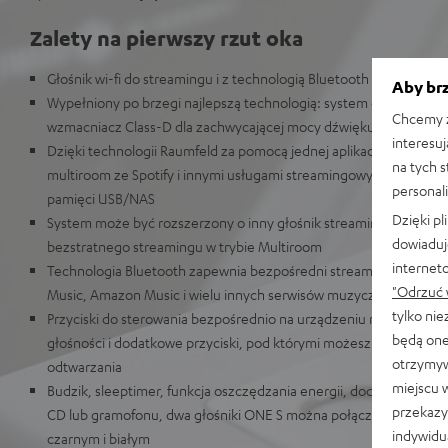
Zalety na pierwszy rzut oka
Głośnik wi-fi do streamingu i z technologią Bluetooth
Aby brz
Wypełniony po brzegi najlepszą technologią: system dwudrożn
Chcemy z
wzmacniacz Class-D dla zachwycającej mocy dźwięku
interesuj
Dzięki technologii Raumfeld za pomocą jednej aplikacji sterujesz 
na tych 
multiroom ze Spotify i innymi usługami streamingowymi, radiem 
personali
pamięci USB/NAS
Dzięki p
System może być rozszerzony o inny głośnik streamingowy lub gł
dowiaduj
bezstratnego streamingu w trybie Multiroom
internet
Technologia Bluetooth zapewnia bezpośredni streaming muzyki z 
"Odrzuć 
Music, Amazon Music i wielu innych serwisów muzycznych
tylko ni
Przyciski do sterowania bezpośrednio na urządzeniu m.in. play/p
będą one
głośności i dodatkowe przyciski, pod którymi możesz zapisać dobro
otrzymyw
odtwarzania
miejscu 
Budzik, sleeptimer, funkcja oszczędzania energii, dodatkowe wejś
przekazy
CD lub gramofonu, dwa głośniki ONE S można połączyć w parę st
indywidu
czarnym i białym