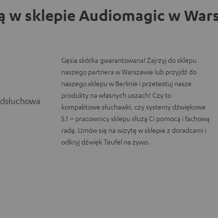
ą w sklepie Audiomagic w Wars
Gęsia skórka gwarantowana! Zajrzyj do sklepu
naszego partnera w Warszawie lub przyjdź do
naszego sklepu w Berlinie i przetestuj nasze
produkty na własnych uszach! Czy to
odsłuchowa
kompaktowe słuchawki, czy systemy dźwiękowe
5.1 – pracownicy sklepu służą Ci pomocą i fachową
radą. Umów się na wizytę w sklepie z doradcami i
odkryj dźwięk Teufel na żywo.