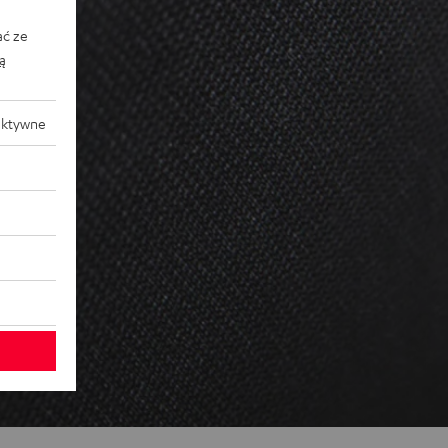
ać ze
ką
aktywne