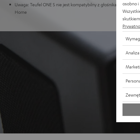
osobno i
Uwaga: Teufel ONE S nie jest kompatybilny z głośnikami z serii Te
Wszystki
Home
skutkiem 
Prywatno
Wymag
Analiza
Market
Persona
Zewnęt