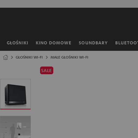
EJDŹ DO
ARTOŚCI
GŁOŚNIKI
KINO DOMOWE
SOUNDBARY
BLUETOO
Strona
główna
GŁOŚNIKI WI-FI
MAŁE GŁOŚNIKI WI-FI
SALE