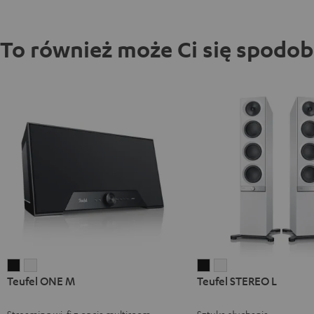
To również może Ci się spodo
Teufel
Teufel
Teufel
Teufel
Teufel ONE M
Teufel STEREO L
ONE
ONE
STEREO
STEREO
M
M
L
L
Streaming wi-fi z opcją multiroom
Sztuka słuchania