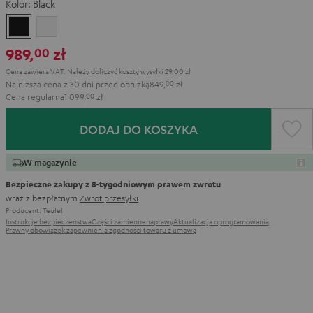
Kolor:
Black
Black
White
989,
zł
00
Cena zawiera VAT.
Należy doliczyć
koszty wysyłki
29,00 zł
Najniższa cena z 30 dni przed obniżką
849,
00
zł
Cena regularna
1 099,
00
zł
DODAJ DO KOSZYKA
W magazynie
Bezpieczne zakupy z 8‑tygodniowym prawem zwrotu
wraz z bezpłatnym
Zwrot przesyłki
Producent:
Teufel
Instrukcje bezpieczeństwa
Części zamienne
naprawy
Aktualizacja oprogramowania
Prawny obowiązek zapewnienia zgodności towaru z umową