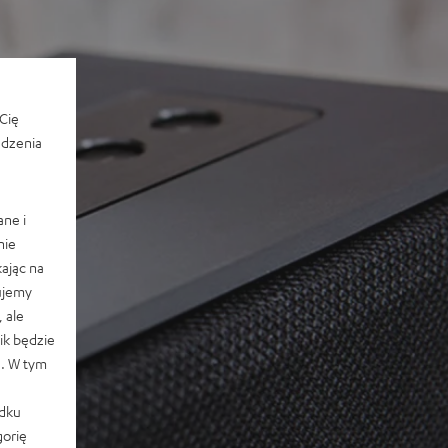
Cię
edzenia
ane i
nie
ając na
ujemy
 ale
k będzie
e. W tym
adku
orię