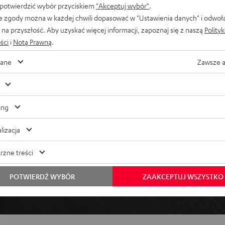
 potwierdzić wybór przyciskiem
"Akceptuj wybór"
.
ufel Home ani aplikacją Teufel
e zgody można w każdej chwili dopasować w "Ustawienia danych" i odwoł
na przyszłość. Aby uzyskać więcej informacji, zapoznaj się z naszą
Polity
ści
i
Notą Prawną
.
ane
Zawsze 
ing
lizacja
rzne treści
POTWIERDŹ WYBÓR
ZAAKCEPTUJ WSZYSTKO