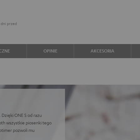
 dni przed
CZNE
OPINIE
AKCESORIA
. Dzięki ONE S od razu
oth wszystkie piosenki tego
eptimer pozwoli mu