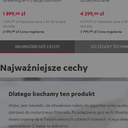
Black
White
Black
White
1 899,
zł
4 299,
zł
00
00
1 699,
00
zł
Najniższa cena z 30 dni przed
4 299,
00
zł
Najniższa cena z 30
obniżką
obniżką
00
00
2 199,
zł
Cena regularna
7 799,
zł
Cena regularna
NAJWAŻNIEJSZE CECHY
SZCZEGÓŁY TECHNI
Najważniejsze cechy
Dlatego kochamy ten produkt
Może i jest niewielki, ale dźwiękowo należy do gigantów rynku audio
dotrzesz do muzycznego Eldorado. Po połączeniu go z wi-fi i Blueto
świata pojawią się w Twoich własnych czterech ścianach. A jego sle
opowiedzieć Ci bajkę na dobranoc.