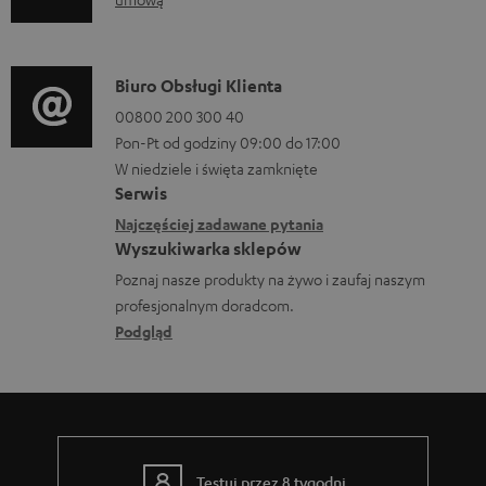
e
n
n
f
t
o
D
Biuro Obsługi Klienta
y
r
a
00800 200 300 40
d
m
Pon-Pt od godziny 09:00 do 17:00
n
o
a
W niedziele i święta zamknięte
e
p
Serwis
c
k
Najczęściej zadawane pytania
o
j
o
Wyszukiwarka sklepów
b
e
n
Poznaj nasze produkty na żywo i zaufaj naszym
r
d
profesjonalnym doradcom.
t
a
o
Podgląd
a
n
t
k
i
y
t
a
c
o
z
w
Testuj przez 8 tygodni