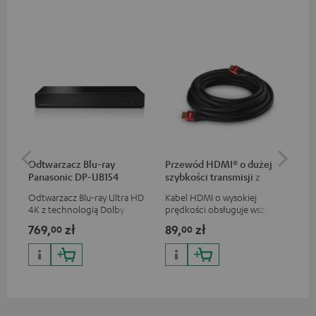
Odtwarzacz Blu-ray
Przewód HDMI® o dużej
Sh
Panasonic DP-UB154
szybkości transmisji z
Ethernetem
Odtwarzacz Blu-ray Ultra HD
Kabel HDMI o wysokiej
Mik
4K z technologią Dolby
prędkości obsługuje wszystkie
gło
Atmos i obsługą Multi HDR
specyfikacje 2.0, jak na
sto
769,
zł
89,
zł
39
00
00
oraz HDR10+ dla znakomitej
przykład 4K 50/60p i 4K 3D
dźw
jakości obrazu z
art
realistycznymi kontrastami i
mó
kolorami