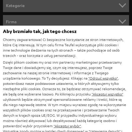
n
Kategorie
e
KINO DOMOWE
w
Firma
s
Aby brzmiało tak, jak tego chcesz
KOMPLETNE SYSTEMY
WSPARCIE
l
Sklepy internetowe Teufel
Chcemy zagwarantować Ci bezpieczne korzystanie ze stron internetowych,
SOUNDBARY
które Cię interesują. W tym celu firma Teufel wykorzystuje pliki cookies i
e
KARIERA
inne technologie śledzenia na tych stronach – także pochodzące od osób
NIEMCY
t
trzecich - oraz korzysta z usług personalizacji.
GŁOŚNIKI HIFI
KONTAKT PRASOWY
Dzięki plikom cookies my oraz inni partnerzy marketingowi przetwarzamy
t
AUSTRIA
Twoje dane i dowiadujemy się, czym się interesujesz, poprzez Twoje
SMART HOME
e
zachowanie na naszej stronie internetowej i informacje z Twojego
B2B
urządzenia końcowego. To Ty decydujesz: Klikając na
"Odrzuć wszystko"
,
r
potwierdzasz nasze podstawowe ustawienia, w których aktywujemy tylko
SZWAJCARIA
BLUETOOTH
BLOG
niezbędne pliki cookies. Oznacza to, że będziesz otrzymywać rekomendacje,
a
ale będą one wybierane losowo. Po kliknięciu przycisku
"Akceptuj wszystko"
SŁUCHAWKI
użytkownik będzie otrzymywał spersonalizowane reklamy i treści, które są
HOLANDIA
NEWSLETTER
dla niego naprawdę istotne. W tym miejscu wyrażasz zgodę na wykorzystanie
SŁUCHAWKI BLUETOOTH
wszystkich plików cookies oraz na przekazywanie i przetwarzanie Twoich
SKLEPY
danych w krajach spoza UE/EOG. W przypadku indywidualnego wyboru
BELGIA
można również aktywować lub dezaktywować każdą kategorię osobno i
WIEŻE HI-FI
KORZYŚCI
potwierdzić wybór przyciskiem
"Akceptuj wybór"
.
Wszystkie zgody można w każdej chwili dopasować w "Ustawienia danych" i
FRANCJA