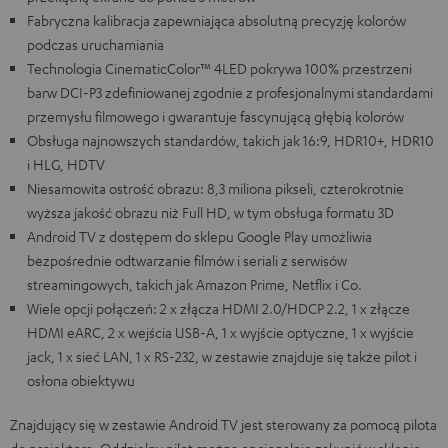
Fabryczna kalibracja zapewniająca absolutną precyzję kolorów
podczas uruchamiania
Technologia CinematicColor™ 4LED pokrywa 100% przestrzeni
barw DCI-P3 zdefiniowanej zgodnie z profesjonalnymi standardami
przemysłu filmowego i gwarantuje fascynującą głębią kolorów
Obsługa najnowszych standardów, takich jak 16:9, HDR10+, HDR10
i HLG, HDTV
Niesamowita ostrość obrazu: 8,3 miliona pikseli, czterokrotnie
wyższa jakość obrazu niż Full HD, w tym obsługa formatu 3D
Android TV z dostępem do sklepu Google Play umożliwia
bezpośrednie odtwarzanie filmów i seriali z serwisów
streamingowych, takich jak Amazon Prime, Netflix i Co.
Wiele opcji połączeń: 2 x złącza HDMI 2.0/HDCP 2.2, 1 x złącze
HDMI eARC, 2 x wejścia USB-A, 1 x wyjście optyczne, 1 x wyjście
jack, 1 x sieć LAN, 1 x RS-232, w zestawie znajduje się także pilot i
osłona obiektywu
Znajdujący się w zestawie Android TV jest sterowany za pomocą pilota