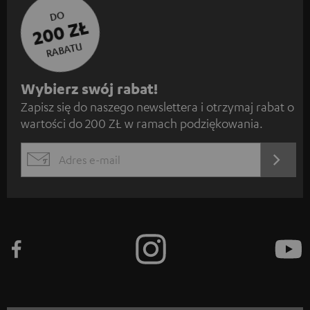
DO
200 ZŁ
RABATU
Z
Wybierz swój rabat!
Zapisz się do naszego newslettera i otrzymaj rabat o
a
wartości do 200 ZŁ w ramach podziękowania.
p
i
REJES
EMAIL
s
WIDGET
z
s
i
ę
d
o