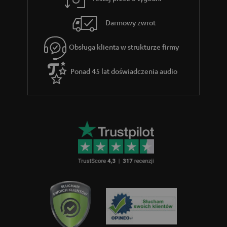
ą
e
c
Darmowy zwrot
e
Obsługa klienta w strukturze firmy
g
w
Ponad 45 lat doświadczenia audio
a
r
a
n
c
j
i