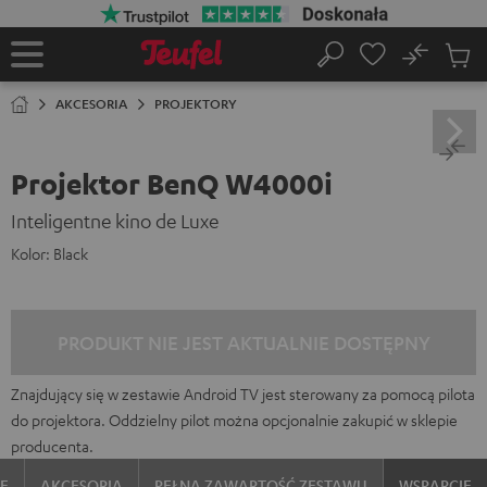
EJDŹ DO
ARTOŚCI
No
Zapi
Strona
Szukaj
Produ
główna
w
AKCESORIA
PROJEKTORY
koszy
Projektor BenQ W4000i
Inteligentne kino de Luxe
Kolor:
Black
PRODUKT NIE JEST AKTUALNIE DOSTĘPNY
Znajdujący się w zestawie Android TV jest sterowany za pomocą pilota
do projektora. Oddzielny pilot można opcjonalnie zakupić w sklepie
producenta.
E
AKCESORIA
PEŁNA ZAWARTOŚĆ ZESTAWU
WSPARCIE