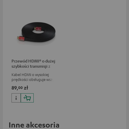
Przewód HDMI® o dużej
szybkości transmisji z
Ethernetem
Kabel HDMI o wysokiej
prędkości obsługuje wszystkie
specyfikacje 2.0, jak na
89,
zł
00
przykład 4K 50/60p i 4K 3D
Inne akcesoria