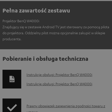
Pełna zawartość zestawu
Projektor BenQ W4000i
Znajdujący się w zestawie Android TV jest sterowany za pomocą pilota
do projektora. Oddzielny pilot można opcjonalnie zakupić w sklepie
producenta.
Pobieranie i obsługa techniczna
D
Instrukcje obsługi: Projektor BenQ W4000i
o
Instrukcje obsługi: Projektor BenQ W4000i
k
u
m
I
Prawny obowiązek zapewnienia zgodności towaru z
umową