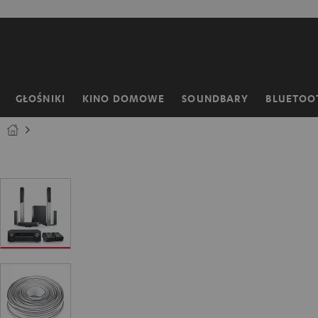
EJDŹ DO
ARTOŚCI
GŁOŚNIKI
KINO DOMOWE
SOUNDBARY
BLUETOO
Strona
główna