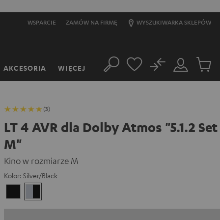
WSPARCIE
ZAMÓW NA FIRMĘ
WYSZUKIWARKA SKLEPÓW
No
AKCESORIA
WIĘCEJ
Szukaj
Moje
Produkt
konto
w
koszyk
(3)
LT 4 AVR dla Dolby Atmos "5.1.2 Set
M"
Kino w rozmiarze M
Kolor:
Silver/Black
Black/Black
Silver/Black