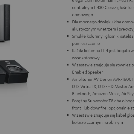
eleganckimi kolumnami L 430 FR,
centralnym L 430 C oraz głośnik
domowego
Dla mocnego dźwięku kina domow
akustycznym wnętrzem i precyzyjn
Smukłe kolumny i głośniki satelit
pomieszczenie
Każda kolumna LT 4 jest bogato w
wysokotonowy
W zestawie znajduje się również
Enabled Speaker
Amplituner AV Denon AVR-1600H ob
DTS Virtual:X, DTS-HD Master Audi
Bluetooth, Amazon Music, AirPlay 
Potężny Subwoofer T8 dba o bog
front- lub downfire, opcjonalni
W zestawie znajduje się kabel gł
kolorze czarnym i srebrnym