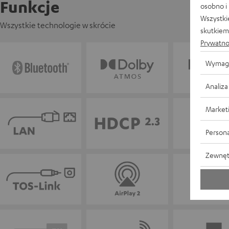
Funkcje
osobno i
Wszystki
Wszystkie technologie w skrócie
skutkiem 
Prywatno
Wymag
Analiza
Market
Persona
Zewnęt