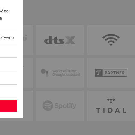
ać ze
ką
aktywne