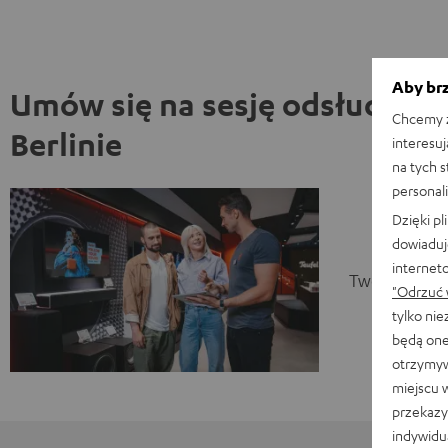
Aby brz
Umów się na sesję odsłuchow
Chcemy z
Berlinie
interesuj
na tych 
personali
Dzięki p
dowiaduj
internet
Twoja sesja 
"Odrzuć 
tylko ni
będą one
otrzymyw
miejscu 
przekazy
indywidu