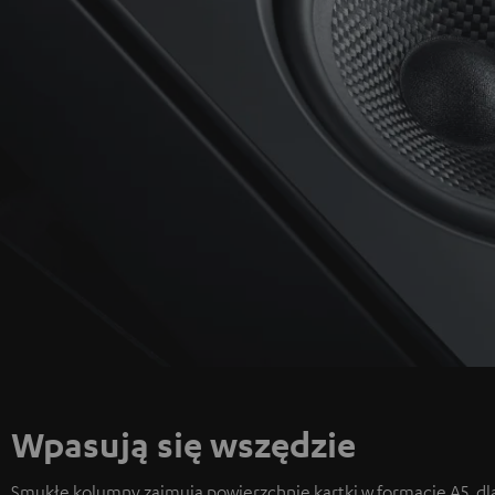
Wpasują się wszędzie
Smukłe kolumny zajmują powierzchnię kartki w formacie A5, dl