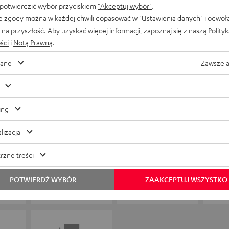
 potwierdzić wybór przyciskiem
"Akceptuj wybór"
.
e zgody można w każdej chwili dopasować w "Ustawienia danych" i odwoł
na przyszłość. Aby uzyskać więcej informacji, zapoznaj się z naszą
Polity
ści
i
Notą Prawną
.
ane
Zawsze 
ing
lizacja
rzne treści
POTWIERDŹ WYBÓR
ZAAKCEPTUJ WSZYSTKO