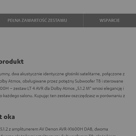
PEŁNA ZAWARTOŚĆ ZESTAWU
WSPARCIE
produkt
mny, dwa akustycznie identyczne głośniki satelitarne, połączone z
olby Atmos, obsługiwane przez potężny Subwoofer T8 i sterowane
0H – zestaw LT 4 AVR dla Dolby Atmos „5.1.2 M” wnosi elegancję i
 każdego salonu. Kupując ten zestaw oszczędzasz w porównaniu z
t oka
 5.1.2 z amplitunerem AV Denon AVR-X1600H DAB, dwoma