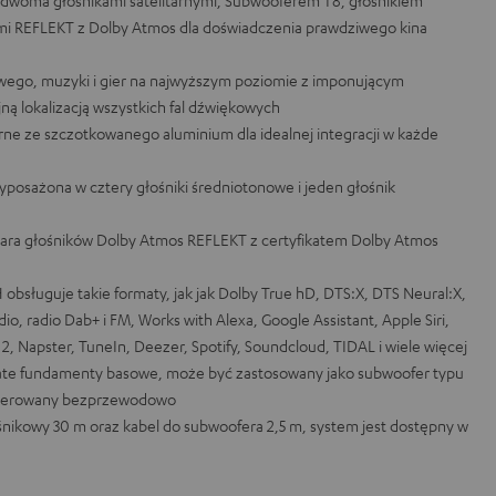
 dwoma głośnikami satelitarnymi, Subwooferem T8, głośnikiem
ami REFLEKT z Dolby Atmos dla doświadczenia prawdziwego kina
ego, muzyki i gier na najwyższym poziomie z imponującym
ą lokalizacją wszystkich fal dźwiękowych
arne ze szczotkowanego aluminium dla idealnej integracji w każde
yposażona w cztery głośniki średniotonowe i jeden głośnik
 para głośników Dolby Atmos REFLEKT z certyfikatem Dolby Atmos
sługuje takie formaty, jak jak Dolby True hD, DTS:X, DTS Neural:X,
o, radio Dab+ i FM, Works with Alexa, Google Assistant, Apple Siri,
2, Napster, TuneIn, Deezer, Spotify, Soundcloud, TIDAL i wiele więcej
ate fundamenty basowe, może być zastosowany jako subwoofer typu
e sterowany bezprzewodowo
ośnikowy 30 m oraz kabel do subwoofera 2,5 m, system jest dostępny w