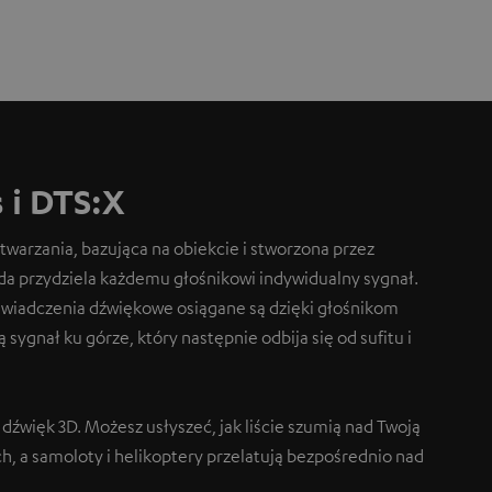
 i DTS:X
warzania, bazująca na obiekcie i stworzona przez
da przydziela każdemu głośnikowi indywidualny sygnał.
świadczenia dźwiękowe osiągane są dzięki głośnikom
sygnał ku górze, który następnie odbija się od sufitu i
dźwięk 3D. Możesz usłyszeć, jak liście szumią nad Twoją
h, a samoloty i helikoptery przelatują bezpośrednio nad