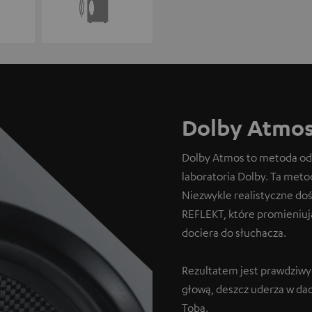
Dolby Atmos
Dolby Atmos to metoda odt
laboratoria Dolby. Ta meto
Niezwykle realistyczne do
REFLEKT, które promieniują 
dociera do słuchacza.
Rezultatem jest prawdziwy 
głową, deszcz uderza w dac
Tobą.