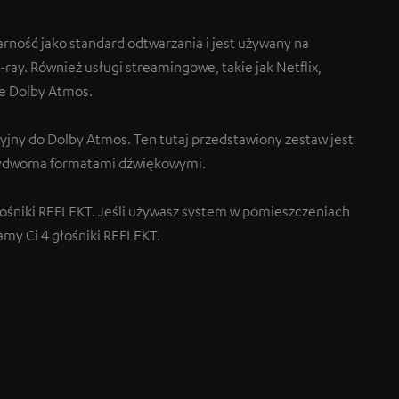
rność jako standard odtwarzania i jest używany na
-ray. Również usługi streamingowe, takie jak Netflix,
ie Dolby Atmos.
yjny do Dolby Atmos. Ten tutaj przedstawiony zestaw jest
bydwoma formatami dźwiękowymi.
łośniki REFLEKT. Jeśli używasz system w pomieszczeniach
amy Ci 4 głośniki REFLEKT.