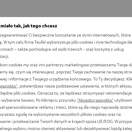
miało tak, jak tego chcesz
ą w sklepie Audiomagic w Wars
agwarantować Ci bezpieczne korzystanie ze stron internetowych, które 
ą. W tym celu firma Teufel wykorzystuje pliki cookies i inne technologie śl
stronach – także pochodzące od osób trzecich - oraz korzysta z usług
zacji.
Gęsia skórka gwarantowana! Zajrzyj do sklepu
likom cookies my oraz inni partnerzy marketingowi przetwarzamy Twoje d
naszego partnera w Warszawie lub przyjdź do
emy się, czym się interesujesz, poprzez Twoje zachowanie na naszej stro
naszego sklepu w Berlinie i przetestuj nasze
owej i informacje z Twojego urządzenia końcowego. To Ty decydujesz: Klik
produkty na własnych uszach! Czy to
odsłuchowa
wszystko"
, potwierdzasz nasze podstawowe ustawienia, w których aktyw
kompaktowe słuchawki, czy systemy dźwiękowe
ezbędne pliki cookies. Oznacza to, że będziesz otrzymywać rekomendacje,
5.1 – pracownicy sklepu służą Ci pomocą i fachową
 wybierane losowo. Po kliknięciu przycisku
"Akceptuj wszystko"
użytkowni
radą. Umów się na wizytę w sklepie z doradcami i
ał spersonalizowane reklamy i treści, które są dla niego naprawdę istotn
odkryj dźwięk Teufel na żywo.
wyrażasz zgodę na wykorzystanie wszystkich plików cookies oraz na
wanie i przetwarzanie Twoich danych w krajach spoza UE/EOG. W przyp
alnego wyboru można również aktywować lub dezaktywować każdą kateg