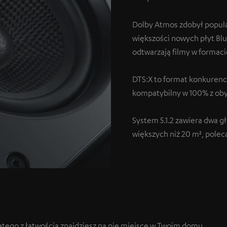
Dolby Atmos zdobył popula
większości nowych płyt Blu
odtwarzają filmy w formac
DTS:X to format konkurenc
kompatybilny w 100% z o
System 5.1.2 zawiera dwa g
większych niż 20 m², polec
atego z łatwością znajdziesz na nie miejsce w Twoim domu.