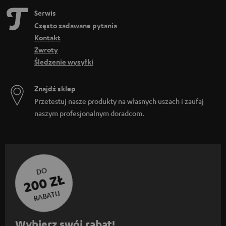
Serwis
Często zadawane pytania
Kontakt
Zwroty
Śledzenie wysyłki
Znajdź sklep
Przetestuj nasze produkty na własnych uszach i zaufaj
naszym profesjonalnym doradcom.
DO
200 ZŁ
RABATU
Z
Wybierz swój rabat!