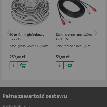
30 m Kabel głośnikowy
Kabel stereo cinch 3.0m -
Wt
C2530S
C7030A
(pa
Kabel głośnikowy 2 x 2,5 mm²
Kabel stereo cinch 0,5 m
Wty
zł
259,
zł
59,
zł
59
00
00
Pełna zawartość zestawu
Kombo 42 BT (2017)