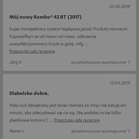
01.05.2019
Mój nowy Kombo® 42 BT (2017)
Super kompaktowy system Najlepsza jakość Produkt niemiecki
Kupowałbym je od nowa i od nowa. całkowicie
usatysfakcjonowany Kciuki w górę. mfg
Przeczytaj całą recenzję
Jörg K.
(przetłumaczone automatycznie *)
13.04.2019
Diabelsko dobre.
Mały cud dźwiękowy jest teraz również ze mną i nie żałuję ani
minuty, aby zdecydować się na nią. Nie podoba mi się tylko
plastikowa komora C
Przeczytaj całą recenzję
Rainer L.
(przetłumaczone automatycznie *)