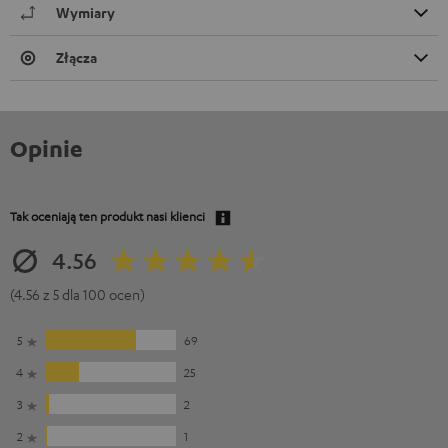
Wymiary
Złącza
Opinie
Tak oceniają ten produkt nasi klienci
4.56
(4.56 z 5 dla 100 ocen)
5
69
4
25
3
2
2
1