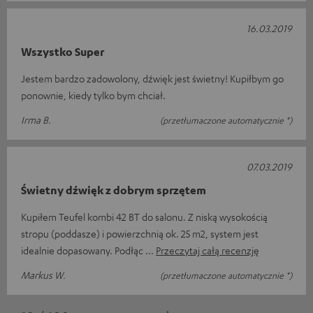
16.03.2019
Wszystko Super
Jestem bardzo zadowolony, dźwięk jest świetny! Kupiłbym go
ponownie, kiedy tylko bym chciał.
Irma B.
(przetłumaczone automatycznie *)
07.03.2019
Świetny dźwięk z dobrym sprzętem
Kupiłem Teufel kombi 42 BT do salonu. Z niską wysokością
stropu (poddasze) i powierzchnią ok. 25 m2, system jest
idealnie dopasowany. Podłąc
Przeczytaj całą recenzję
Markus W.
(przetłumaczone automatycznie *)
*