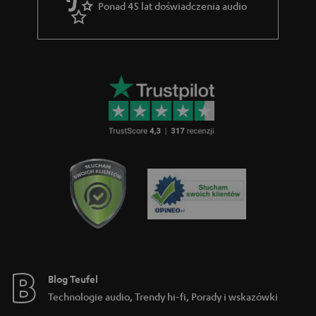
Ponad 45 lat doświadczenia audio
a
r
a
n
c
j
i
Blog Teufel
Technologie audio, Trendy hi-fi, Porady i wskazówki