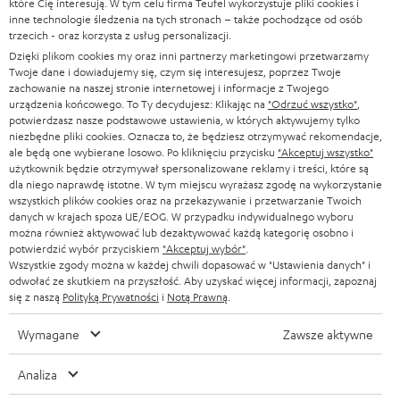
które Cię interesują. W tym celu firma Teufel wykorzystuje pliki cookies i
SOUNDBARY
inne technologie śledzenia na tych stronach – także pochodzące od osób
e
KARIERA
trzecich - oraz korzysta z usług personalizacji.
NIEMCY
t
Dzięki plikom cookies my oraz inni partnerzy marketingowi przetwarzamy
GŁOŚNIKI HIFI
KONTAKT PRASOWY
Twoje dane i dowiadujemy się, czym się interesujesz, poprzez Twoje
t
AUSTRIA
zachowanie na naszej stronie internetowej i informacje z Twojego
SMART HOME
e
urządzenia końcowego. To Ty decydujesz: Klikając na
"Odrzuć wszystko"
,
B2B
potwierdzasz nasze podstawowe ustawienia, w których aktywujemy tylko
r
SZWAJCARIA
BLUETOOTH
niezbędne pliki cookies. Oznacza to, że będziesz otrzymywać rekomendacje,
BLOG
ale będą one wybierane losowo. Po kliknięciu przycisku
"Akceptuj wszystko"
a
użytkownik będzie otrzymywał spersonalizowane reklamy i treści, które są
SŁUCHAWKI
dla niego naprawdę istotne. W tym miejscu wyrażasz zgodę na wykorzystanie
HOLANDIA
NEWSLETTER
wszystkich plików cookies oraz na przekazywanie i przetwarzanie Twoich
SŁUCHAWKI BLUETOOTH
danych w krajach spoza UE/EOG. W przypadku indywidualnego wyboru
SKLEPY
można również aktywować lub dezaktywować każdą kategorię osobno i
BELGIA
potwierdzić wybór przyciskiem
"Akceptuj wybór"
.
WIEŻE HI-FI
KORZYŚCI
Wszystkie zgody można w każdej chwili dopasować w "Ustawienia danych" i
odwołać ze skutkiem na przyszłość. Aby uzyskać więcej informacji, zapoznaj
FRANCJA
GŁOŚNIKI
się z naszą
Polityką Prywatności
i
Notą Prawną
.
TEUFEL STORY
POLSKA
ULTIMA
Wymagane
Zawsze aktywne
ZARZĄD
SŁUCHAWKI DOUSZNE
Analiza
HISZPANIA
TROSKA O ŚRODOWISKO