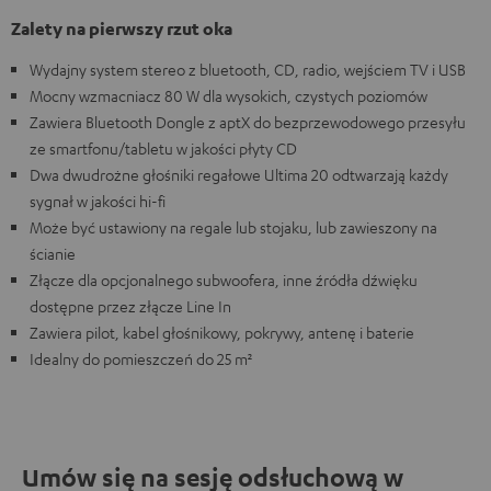
Zalety na pierwszy rzut oka
Wydajny system stereo z bluetooth, CD, radio, wejściem TV i USB
Mocny wzmacniacz 80 W dla wysokich, czystych poziomów
Zawiera Bluetooth Dongle z aptX do bezprzewodowego przesyłu
ze smartfonu/tabletu w jakości płyty CD
Dwa dwudrożne głośniki regałowe Ultima 20 odtwarzają każdy
sygnał w jakości hi-fi
Może być ustawiony na regale lub stojaku, lub zawieszony na
ścianie
Złącze dla opcjonalnego subwoofera, inne źródła dźwięku
dostępne przez złącze Line In
Zawiera pilot, kabel głośnikowy, pokrywy, antenę i baterie
Idealny do pomieszczeń do 25 m²
Umów się na sesję odsłuchową w