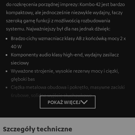
do rozkręcenia porządnej imprezy: Kombo 42 jest bardzo
kompaktowy, ale jednocześnie niezwykle wydajny, łaczy
szeroką gamę funkcji z możliwością rozbudowania
systemu. Najważniejszy był dla nas jednak dźwięk:
Bradzo cichy wzmacniacz klasy AB z końcówką mocy 2 x
40 W
Komponenty audio klasy high-end, wydajny zasilacz
sieciowy
Wyważone strojenie, wysokie rezerwy mocy i cięzki,
głęboki bas
Ciężka metalowa obudowa i pokrętło, masywne zaciski
śrubowe, solidne wyjście słuchawkowe
POKAŻ WIĘCEJ
Szczegóły techniczne