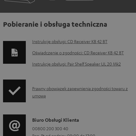
Pobieranie i obsługa techniczna
D
Instrukcje obsługi: CD Receiver KB 42 BT
o
Oświadczenie o zgodności: CD Receiver KB 42 BT
k
Instrukcje obsługi: Pair Shelf Speaker UL 20 Mk2
u
m
e
I
Prawny obowiązek zapewnienia zgodności towaru z
n
umową
n
t
f
y
o
D
Biuro Obsługi Klienta
d
r
a
00800 200 300 40
o
m
Pon-Pt od godziny 09:00 do 17:00