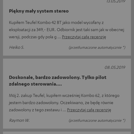
13.05.2019
Piękny mały system stereo
Kupiłem Teufel Kombo 42 BT jako model wycofany z
eksploatacji za 349,- EUR. Odbiornik jest taki sam jak w obecnej
wersji, podczas gdy pola g
Przeczytaj całą recenzję
Heiko S.
(przetłumaczone automatycznie *)
08.05.2019
Doskonale, bardzo zadowolony. Tylko pilot
zdalnego sterowania....
Mój 2. zakup Teufel, kupiłem wcześniej Kombo 62, z którego
jestem bardzo zadowolony. Oczekiwano, że będę równie
zadowolony z tego zestawu i
Przeczytaj całą recenzję
Raymon W.
(przetłumaczone automatycznie *)