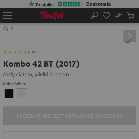
EJDŹ DO
ARTOŚCI
No
Zapi
Strona
Szukaj
Produ
główna
w
koszy
(100)
Kombo 42 BT (2017)
Mały ciałem, wielki duchem
Kolor:
White
Black
White
PRODUKT NIE JEST AKTUALNIE DOSTĘPNY