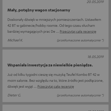
20.05.2019
Mały, potężny wagon stacjonarny
Doskonały dźwięk w mniejszych pomieszczeniach. Ustawiłem
42 BT w gabinecie/hobby roomie. Od tego czasu słucham
bardziej wymagających prac De
Przeczytaj całą recenzję
Michael K.
(przetłumaczone automatycznie *)
18.05.2019
Wspaniała inwestycja za niewielkie pieniądze.
Już od kilku tygodni cieszę się muzyką Teufel Kombo BT 42 w
moim salonie. Bez względu na to, które źródło jest podłączone,
dźwięk jest wyjąt
Przeczytaj całą recenzję
Dieter G.
(przetłumaczone automatycznie *)