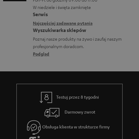
n
p
a
W niedziele i święta zamknięte
e
o
Serwis
c
k
Najczęściej zadawane pytania
b
j
o
Wyszukiwarka sklepów
r
e
n
Poznaj nasze produkty na żywo i zaufaj naszym
a
d
profesjonalnym doradcom.
t
n
o
Podgląd
a
i
t
k
a
y
t
c
o
z
w
Testuj przez 8 tygodni
ą
e
c
Darmowy zwrot
e
Obsługa klienta w strukturze firmy
g
w