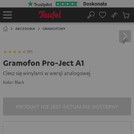
EJDŹ DO
ARTOŚCI
No
Zapi
Strona
Szukaj
Produ
główna
w
AKCESORIA
GRAMOFONY
koszy
(17)
Gramofon Pro-Ject A1
Ciesz się winylami w wersji analogowej
Kolor:
Black
PRODUKT NIE JEST AKTUALNIE DOSTĘPNY