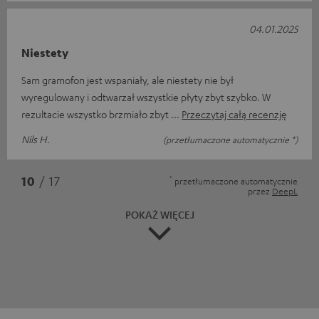
04.01.2025
Niestety
Sam gramofon jest wspaniały, ale niestety nie był
wyregulowany i odtwarzał wszystkie płyty zbyt szybko. W
rezultacie wszystko brzmiało zbyt
Przeczytaj całą recenzję
Nils H.
(przetłumaczone automatycznie *)
*
10
/ 17
przetłumaczone automatycznie
przez
DeepL
POKAŻ WIĘCEJ