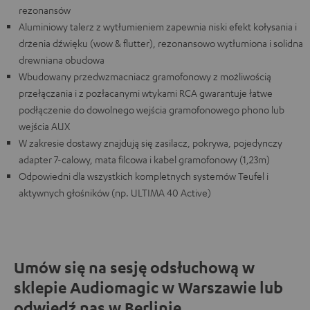
rezonansów
Aluminiowy talerz z wytłumieniem zapewnia niski efekt kołysania i
drżenia dźwięku (wow & flutter), rezonansowo wytłumiona i solidna
drewniana obudowa
Wbudowany przedwzmacniacz gramofonowy z możliwością
przełączania i z pozłacanymi wtykami RCA gwarantuje łatwe
podłączenie do dowolnego wejścia gramofonowego phono lub
wejścia AUX
W zakresie dostawy znajdują się zasilacz, pokrywa, pojedynczy
adapter 7-calowy, mata filcowa i kabel gramofonowy (1,23m)
Odpowiedni dla wszystkich kompletnych systemów Teufel i
aktywnych głośników (np. ULTIMA 40 Active)
Umów się na sesję odsłuchową w
sklepie Audiomagic w Warszawie lub
odwiedź nas w Berlinie