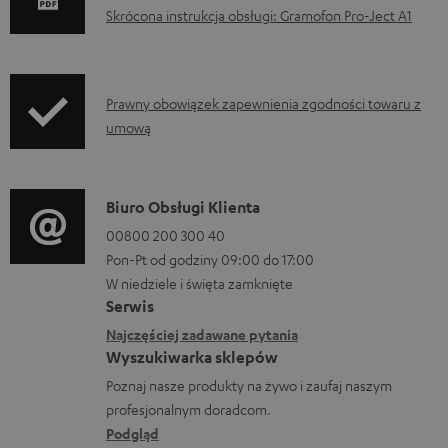
o
Skrócona instrukcja obsługi: Gramofon Pro-Ject A1
k
u
m
I
Prawny obowiązek zapewnienia zgodności towaru z
e
umową
n
n
f
t
o
D
Biuro Obsługi Klienta
y
r
a
00800 200 300 40
d
m
Pon-Pt od godziny 09:00 do 17:00
n
o
a
W niedziele i święta zamknięte
e
p
Serwis
c
k
Najczęściej zadawane pytania
o
j
o
Wyszukiwarka sklepów
b
e
n
Poznaj nasze produkty na żywo i zaufaj naszym
r
d
profesjonalnym doradcom.
t
a
o
Podgląd