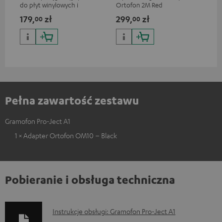
do płyt winylowych i
Ortofon 2M Red
mag
gramofonów, dostępny tylko
Ort
179,
zł
299,
zł
42
00
00
w sklepie internetowym Teufel
żyw
Pełna zawartość zestawu
Gramofon Pro-Ject A1
1 × Adapter Ortofon OM10 – Black
Pobieranie i obsługa techniczna
D
Instrukcje obsługi: Gramofon Pro-Ject A1