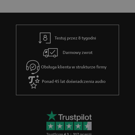
a
n
t
k
i
y
t
a
c
o
z
w
Testuj przez 8 tygodni
ą
e
c
Darmowy zwrot
e
Obsługa klienta w strukturze firmy
g
w
Ponad 45 lat doświadczenia audio
a
r
a
n
c
j