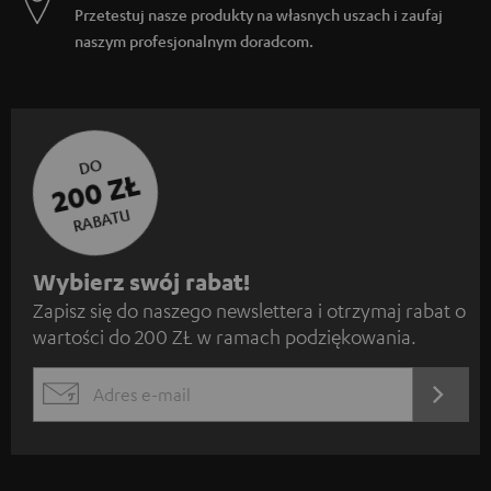
Przetestuj nasze produkty na własnych uszach i zaufaj
naszym profesjonalnym doradcom.
DO
200 ZŁ
RABATU
Z
Wybierz swój rabat!
Zapisz się do naszego newslettera i otrzymaj rabat o
a
wartości do 200 ZŁ w ramach podziękowania.
p
i
REJES
EMAIL
s
WIDGET
z
s