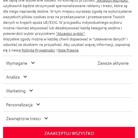
ale będą one wybierane losowo. Po kliknięciu przycisku
"Akceptuj wszystko"
SŁUCHAWKI
użytkownik będzie otrzymywał spersonalizowane reklamy i treści, które są
HOLANDIA
NEWSLETTER
dla niego naprawdę istotne. W tym miejscu wyrażasz zgodę na wykorzystanie
SŁUCHAWKI BLUETOOTH
wszystkich plików cookies oraz na przekazywanie i przetwarzanie Twoich
SKLEPY
danych w krajach spoza UE/EOG. W przypadku indywidualnego wyboru
BELGIA
można również aktywować lub dezaktywować każdą kategorię osobno i
WIEŻE HI-FI
KORZYŚCI
potwierdzić wybór przyciskiem
"Akceptuj wybór"
.
Wszystkie zgody można w każdej chwili dopasować w "Ustawienia danych" i
FRANCJA
GŁOŚNIKI
odwołać ze skutkiem na przyszłość. Aby uzyskać więcej informacji, zapoznaj
TEUFEL STORY
się z naszą
Polityką Prywatności
i
Notą Prawną
.
POLSKA
ULTIMA
ZARZĄD
Wymagane
Zawsze aktywne
SŁUCHAWKI DOUSZNE
HISZPANIA
TROSKA O ŚRODOWISKO
Analiza
Zmiany techniczne, literówki i pomyłki zastrzeżone. Akcesoria pokazane na
FANSHOP
WARTOŚCI
zdjęciach nie wchodzą w zakres dostawy. Ewentualne opłaty za utylizację
Marketing
WŁOCHY
baterii są wliczone w cenę.
NOWOŚCI
DOSTĘPNOŚĆ BEZ BARIER
Personalizacja
STANY ZJEDNOCZONE
©2026 Lautsprecher Teufel GmbH - All rights reserved.
Zewnętrzne treści
Nota prawna
OWH
Polityka prywatności
INNE KRAJE
Ustawienia ochrony prywatności
EU Data Act
odstąp od umowy tutaj
ZAAKCEPTUJ WSZYSTKO