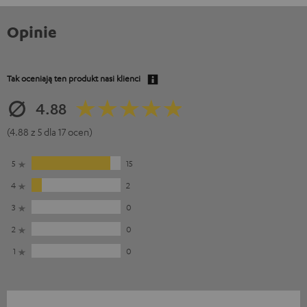
Opinie
Tak oceniają ten produkt nasi klienci
4.88
(4.88 z 5 dla 17 ocen)
5
15
4
2
3
0
2
0
1
0