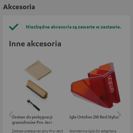
Akcesoria
Niezbędne akcesoria są zawarte w zestawie.
Inne akcesoria
Zestaw do pielęgnacji
Igła Ortofon 2M Red Stylus
Ad
gramofonów Pro-Ject
Zestaw pielęgnacyjny Pro-Ject
Wymienna igła do adaptera
Ad