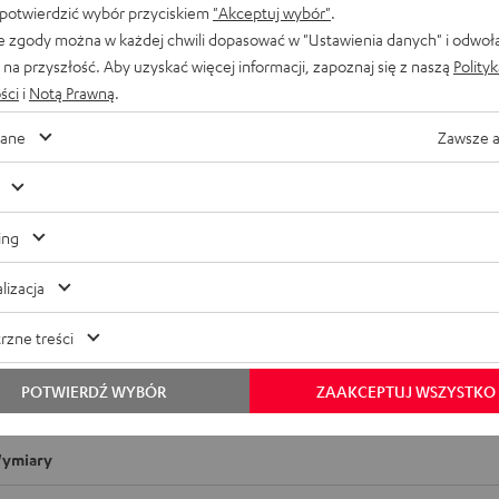
 potwierdzić wybór przyciskiem
"Akceptuj wybór"
.
Gęsia skórka gwarantowana! Zajrzyj do sklepu
e zgody można w każdej chwili dopasować w "Ustawienia danych" i odwoł
naszego partnera w Warszawie lub przyjdź do
na przyszłość. Aby uzyskać więcej informacji, zapoznaj się z naszą
Polity
naszego sklepu w Berlinie i przetestuj nasze
ści
i
Notą Prawną
.
produkty na własnych uszach! Czy to
odsłuchowa
ane
Zawsze 
kompaktowe słuchawki, czy systemy dźwiękowe
5.1 – pracownicy sklepu służą Ci pomocą i fachową
radą. Umów się na wizytę w sklepie z doradcami i
odkryj dźwięk Teufel na żywo.
ing
lizacja
rzne treści
 ładowania AIRY TRUE WIRELESS
POTWIERDŹ WYBÓR
ZAAKCEPTUJ WSZYSTKO
ymiary