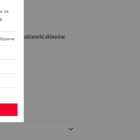
ać ze
ką
Do wyszukiwarki sklepów
aktywne