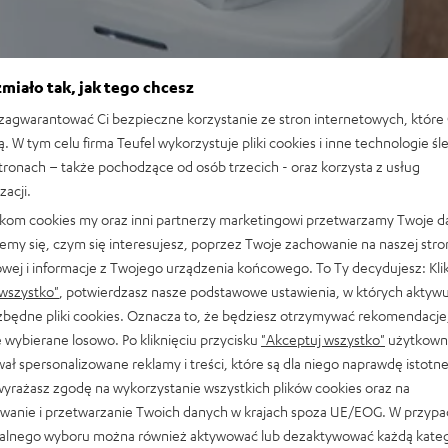
miało tak, jak tego chcesz
agwarantować Ci bezpieczne korzystanie ze stron internetowych, które 
ą. W tym celu firma Teufel wykorzystuje pliki cookies i inne technologie śl
stronach – także pochodzące od osób trzecich - oraz korzysta z usług
zacji.
likom cookies my oraz inni partnerzy marketingowi przetwarzamy Twoje d
emy się, czym się interesujesz, poprzez Twoje zachowanie na naszej stro
owej i informacje z Twojego urządzenia końcowego. To Ty decydujesz: Klik
wszystko"
, potwierdzasz nasze podstawowe ustawienia, w których aktyw
ezbędne pliki cookies. Oznacza to, że będziesz otrzymywać rekomendacje,
 wybierane losowo. Po kliknięciu przycisku
"Akceptuj wszystko"
użytkowni
ał spersonalizowane reklamy i treści, które są dla niego naprawdę istotn
ą w sklepie Audiomagic w Wars
wyrażasz zgodę na wykorzystanie wszystkich plików cookies oraz na
wanie i przetwarzanie Twoich danych w krajach spoza UE/EOG. W przyp
alnego wyboru można również aktywować lub dezaktywować każdą kateg