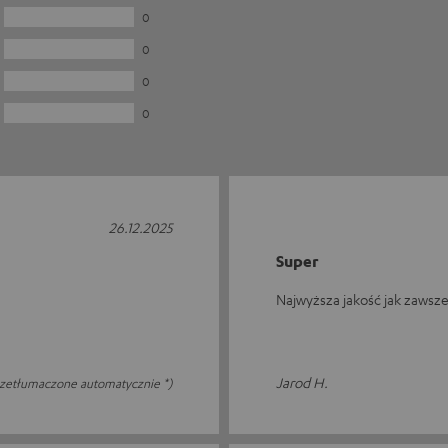
0
0
0
0
26.12.2025
Super
Najwyższa jakość jak zawsz
Jarod H.
rzetłumaczone automatycznie *)