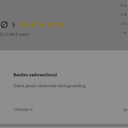
4
3
5
2
1
(5 z 5 dla 9 ocen)
Bardzo zadowolony!
Dobra jakość i doskonała obsługa według
Christian V.
(p