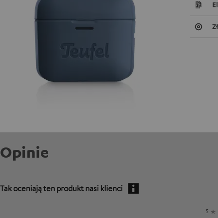
E
Z
Opinie
Tak oceniają ten produkt nasi klienci
5