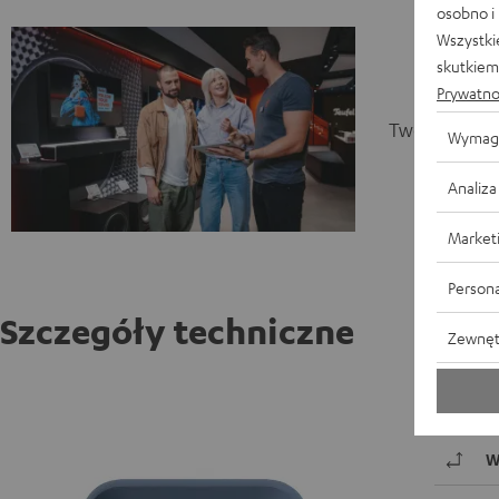
osobno i
Wszystki
skutkiem 
Prywatno
Twoja sesja 
Wymag
Analiza
Market
Persona
Szczegóły techniczne
Zewnęt
Etui do
W