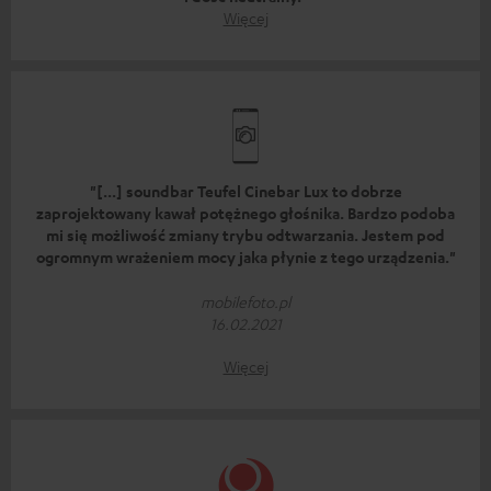
Więcej
"[...] soundbar Teufel Cinebar Lux to dobrze
zaprojektowany kawał potężnego głośnika. Bardzo podoba
mi się możliwość zmiany trybu odtwarzania. Jestem pod
ogromnym wrażeniem mocy jaka płynie z tego urządzenia."
mobilefoto.pl
16.02.2021
Więcej