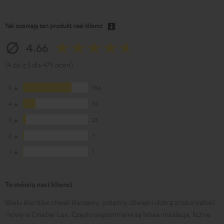
Tak oceniają ten produkt nasi klienci
4.66
(4.66 z 5 dla 479 ocen)
5
356
4
92
3
23
2
7
1
1
To mówią nasi klienci
Wielu klientów chwali klarowny, potężny dźwięk i dobrą zrozumiałość
mowy w Cinebar Lux. Często wspomniane są łatwa instalacja, liczne