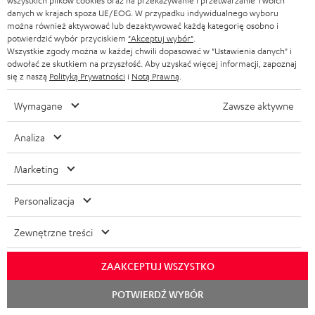
wszystkich plików cookies oraz na przekazywanie i przetwarzanie Twoich
a
danych w krajach spoza UE/EOG. W przypadku indywidualnego wyboru
można również aktywować lub dezaktywować każdą kategorię osobno i
Czas obowiązywania
r
potwierdzić wybór przyciskiem
"Akceptuj wybór"
.
Oferta obowiązuje tylko na zamówienia, które wpłynęły do Teufel Audio od
a
Wszystkie zgody można w każdej chwili dopasować w "Ustawienia danych" i
03.08.2026 od godziny 00:00. Akcja obowiązuje do wyczerpania zapasów
odwołać ze skutkiem na przyszłość. Aby uzyskać więcej informacji, zapoznaj
Teufel MOVE 2 - najpóźniej jednak do 08.08.2026 o 23:59.
n
się z naszą
Polityką Prywatności
i
Notą Prawną
.
c
W przypadku zwrotu
Wymagane
Zawsze aktywne
Słuchawki Teufel MOVE 2 są warte 129 zł. Ta oferta powinna być traktowana
j
jako całość.
i
Analiza
Uwaga
Marketing
W przypadku bezpłatnych dodatków do produktów w ramach kampanii
promocyjnych, 2-letnia gwarancja Lautsprecher Teufel nie ma
zastosowania do tych produktów. W razie pytań prosimy o kontakt z
Personalizacja
naszym działem obsługi klienta.
Zewnętrzne treści
Dostawa
Dostawa słuchawek Teufel MOVE 2 nie musi nastąpić razem z dostawą
ZAAKCEPTUJ WSZYSTKO
zamówionego produktu.
Rozpoc
POTWIERDŹ WYBÓR
czat