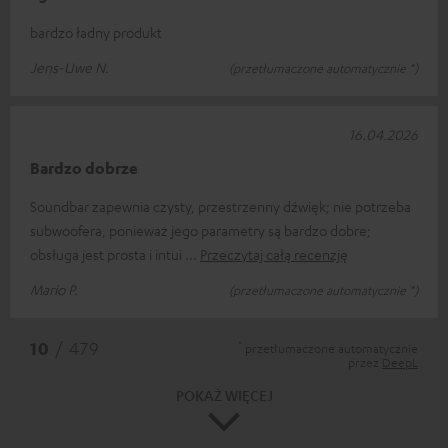
bardzo ładny produkt
Jens-Uwe N.
(przetłumaczone automatycznie *)
16.04.2026
Bardzo dobrze
Soundbar zapewnia czysty, przestrzenny dźwięk; nie potrzeba
subwoofera, ponieważ jego parametry są bardzo dobre;
obsługa jest prosta i intui
Przeczytaj całą recenzję
Mario P.
(przetłumaczone automatycznie *)
*
10
/ 479
przetłumaczone automatycznie
przez
DeepL
POKAŻ WIĘCEJ