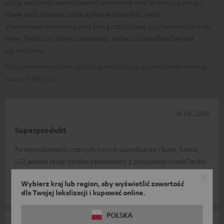
opcje połączeń, wysoka jakość wykonania oraz atrakcyjny design.
Wiele osób docenia także aplikację Raumfeld, radio
internetowe/streaming oraz łatwą rozbudowę o subwoofer/głośniki
tylne. Niektórzy klienci zauważają, że bez subwoofera bas jest
ograniczony.
Wygenerowane przez sztuczną inteligencję na podstawie recenzji
naszych klientów.
14.06.2026
Superprodukt
Po wypróbowaniu różnych innych soundbarów (Bose, Sonos,
LG) jestem teraz bardzo zadowolony z produktów marki Teufel.
Bogaty, czysty dźwięk i
Przeczytaj całą recenzję
Wybierz kraj lub region, aby wyświetlić zawartość
Gerd K.
(przetłumaczone automatycznie *)
dla Twojej lokalizacji i kupować online.
POLSKA
09.06.2026