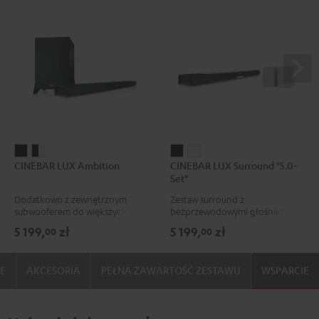
CINEBAR
CINEBAR
CINEBAR
CINEBAR
CINEBAR LUX Ambition
CINEBAR LUX Surround "5.0-
LUX
LUX
LUX
LUX
Set"
Ambition
Ambition
Surround
Surround
Dodatkowo z zewnętrznym
Zestaw surround z
Black
Black/White
"5.0-
"5.0-
subwooferem do większych
bezprzewodowymi głośnikami
Set"
Set"
pomieszczeń
tylnymi i wbudowanym
5 199,
zł
5 199,
zł
00
00
subwooferem
Black
White
IE
AKCESORIA
PEŁNA ZAWARTOŚĆ ZESTAWU
WSPARCIE