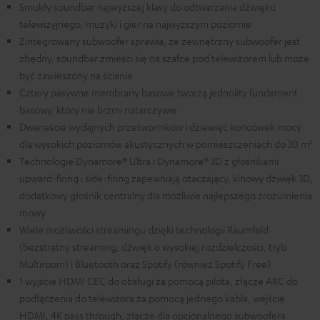
Smukły soundbar najwyższej klasy do odtwarzania dźwięku
telewizyjnego, muzyki i gier na najwyższym poziomie
Zintegrowany subwoofer sprawia, że zewnętrzny subwoofer jest
zbędny, soundbar zmieści się na szafce pod telewizorem lub może
być zawieszony na ścianie
Cztery pasywne membrany basowe tworzą jednolity fundament
basowy, który nie brzmi natarczywie
Dwanaście wydajnych przetworników i dziewięć końcówek mocy
dla wysokich poziomów akustycznych w pomieszczeniach do 30 m²
Technologie Dynamore® Ultra i Dynamore® 3D z głośnikami
upward-firing i side-firing zapewniają otaczający, kinowy dźwięk 3D,
dodatkowy głośnik centralny dla możliwie najlepszego zrozumienia
mowy
Wiele możliwości streamingu dzięki technologii Raumfeld
(bezstratny streaming, dźwięk o wysokiej rozdzielczości, tryb
Multiroom) i Bluetooth oraz Spotify (również Spotify Free)
1 wyjście HDMI CEC do obsługi za pomocą pilota, złącze ARC do
podłączenia do telewizora za pomocą jednego kabla, wejście
HDMI, 4K pass through, złącze dla opcjonalnego subwoofera