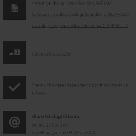
o
Instrukcje obsługi: Soundbar CINEBAR LUX
k
Skrócona instrukcja obsługi: Soundbar CINEBAR LUX
u
Instrukcja bezpieczeństwa: Soundbar CINEBAR LUX
m
e
n
I
Informacje o wysyłce
t
n
y
f
d
o
o
I
Prawny obowiązek zapewnienia zgodności towaru z
r
p
umową
n
m
o
f
a
b
o
D
Biuro Obsługi Klienta
c
r
r
a
00800 200 300 40
j
a
m
Pon-Pt od godziny 09:00 do 17:00
n
e