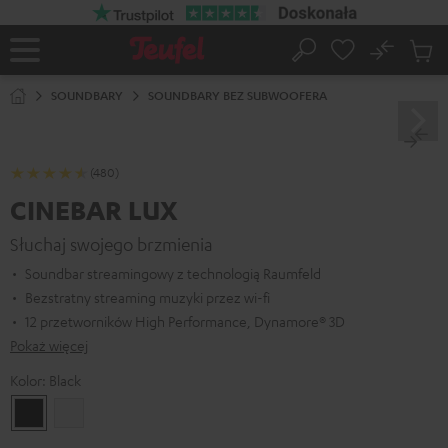
EJDŹ DO
ARTOŚCI
No
Zapi
Strona
Szukaj
Produ
główna
w
SOUNDBARY
SOUNDBARY BEZ SUBWOOFERA
koszy
(480)
CINEBAR LUX
Słuchaj swojego brzmienia
Soundbar streamingowy z technologią Raumfeld
Bezstratny streaming muzyki przez wi-fi
12 przetworników High Performance, Dynamore® 3D
Pokaż więcej
Kolor:
Black
Black
White