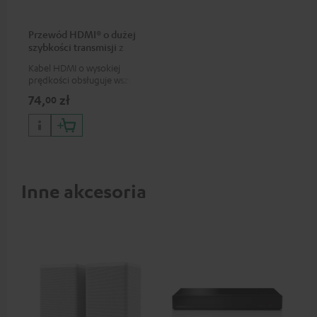
Przewód HDMI® o dużej
szybkości transmisji z
Ethernetem
Kabel HDMI o wysokiej
prędkości obsługuje wszystkie
specyfikacje 2.0, jak na
74,
zł
00
przykład 4K 50/60p i 4K 3D
Inne akcesoria