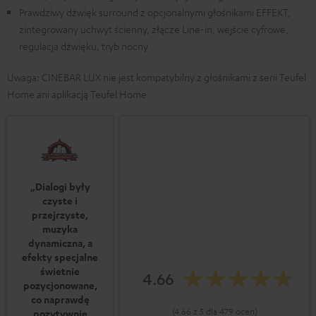
Prawdziwy dźwięk surround z opcjonalnymi głośnikami EFFEKT,
zintegrowany uchwyt ścienny, złącze Line-in, wejście cyfrowe,
regulacja dźwięku, tryb nocny
Uwaga: CINEBAR LUX nie jest kompatybilny z głośnikami z serii Teufel
Home ani aplikacją Teufel Home
„Dialogi były
czyste i
przejrzyste,
muzyka
dynamiczna, a
efekty specjalne
świetnie
4.66
pozycjonowane,
co naprawdę
(4.66 z 5 dla 479 ocen)
pozytywnie