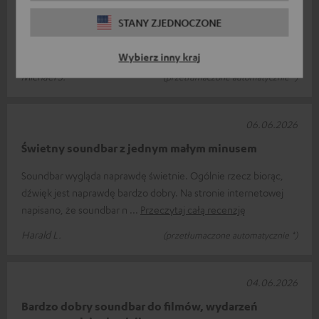
STANY ZJEDNOCZONE
Super Soundbar
Szybka dostawa, łatwy montaż, świetny dźwięk.
Wybierz inny kraj
Michael S.
(przetłumaczone automatycznie *)
06.06.2026
Świetny soundbar z jednym małym minusem
Soundbar wygląda naprawdę świetnie. Ogólnie rzecz biorąc,
dźwięk jest naprawdę bardzo dobry. Na stronie internetowej
napisano, że soundbar n
Przeczytaj całą recenzję
Harald L.
(przetłumaczone automatycznie *)
04.06.2026
Bardzo dobry soundbar do filmów, wydarzeń