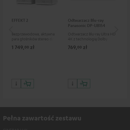
EFFEKT 2
Odtwarzacz Blu-ray
Pr
Panasonic DP-UB154
szy
Et
Bezprzewodowa, aktywna
Odtwarzacz Blu-ray Ultra HD
Kab
para głośników stereo do
4K z technologią Dolby
prę
rozbudowy odpowiednich
Atmos i obsługą Multi HDR
spe
1 749,
zł
769,
zł
74
00
00
systemów Teufel
oraz HDR10+ dla znakomitej
prz
jakości obrazu z
realistycznymi kontrastami i
kolorami
Pełna zawartość zestawu