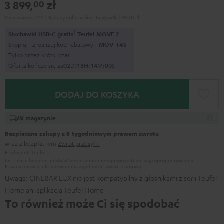
3 899,
zł
00
Cena zawiera VAT.
Należy doliczyć
koszty wysyłki
129,00 zł
1
Słuchawki USB-C gratis
Teufel MOVE 2
Skopiuj i zrealizuj kod rabatowy
MOV-T4S
Tylko przez krótki czas
Oferta kończy się za
0
2
D
:
1
8
H
:
1
3
M
:
5
9
S
DODAJ DO KOSZYKA
W magazynie
Bezpieczne zakupy z 8‑tygodniowym prawem zwrotu
wraz z bezpłatnym
Zwrot przesyłki
Producent:
Teufel
Instrukcje bezpieczeństwa
Części zamienne
naprawy
Aktualizacja oprogramowania
Prawny obowiązek zapewnienia zgodności towaru z umową
Uwaga: CINEBAR LUX nie jest kompatybilny z głośnikami z serii Teufel
Home ani aplikacją Teufel Home
To również może Ci się spodobać