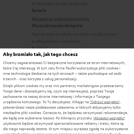
n
a
W niedziele i święta zamknięte
e
o
i
Serwis
c
k
w
a
Najczęściej zadawane pytania
j
o
Wyszukiwarka sklepów
y
e
n
Poznaj nasze produkty na żywo i zaufaj naszym
s
d
profesjonalnym doradcom.
t
y
o
Podgląd
a
ł
Aby brzmiało tak, jak tego chcesz
t
k
c
Chcemy zagwarantować Ci bezpieczne korzystanie ze stron internetowych,
y
które Cię interesują. W tym celu firma Teufel wykorzystuje pliki cookies i
t
e
inne technologie śledzenia na tych stronach – także pochodzące od osób
c
1
o
trzecich - oraz korzysta z usług personalizacji.
Wskazówki
z
Naliczenie wartości słuchawek jako rabatu lub wypłata wartości słuchawek
Dzięki plikom cookies my oraz inni partnerzy marketingowi przetwarzamy
w
w gotówce nie jest możliwa. Akcja nie obowiązuje na towar B, edycje
Twoje dane i dowiadujemy się, czym się interesujesz, poprzez Twoje
ą
e
zachowanie na naszej stronie internetowej i informacje z Twojego
specjalne i Teufel MOVE 2.
c
urządzenia końcowego. To Ty decydujesz: Klikając na
"Odrzuć wszystko"
,
potwierdzasz nasze podstawowe ustawienia, w których aktywujemy tylko
Bony rabatowe
e
niezbędne pliki cookies. Oznacza to, że będziesz otrzymywać rekomendacje,
Bezpłatne słuchawki Teufel MOVE 2 jako dodatek gratisowy nie mogą
ale będą one wybierane losowo. Po kliknięciu przycisku
"Akceptuj wszystko"
g
zostać zamówione w kombinacji z bonami rabatowymi - bony rabatowe nie
użytkownik będzie otrzymywał spersonalizowane reklamy i treści, które są
mogą zostać zrealizowane, jeśli bezpłatne słuchawki Teufel MOVE 2 są
w
dla niego naprawdę istotne. W tym miejscu wyrażasz zgodę na wykorzystanie
częścią zakupu.