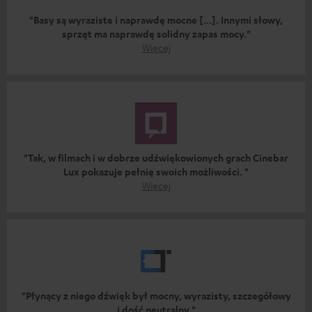
"Basy są wyraziste i naprawdę mocne [...]. Innymi słowy,
sprzęt ma naprawdę solidny zapas mocy."
Więcej
"Tak, w filmach i w dobrze udźwiękowionych grach Cinebar
Lux pokazuje pełnię swoich możliwości. "
Więcej
"Płynący z niego dźwięk był mocny, wyrazisty, szczegółowy
i dość neutralny."