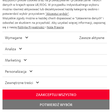
wszystkich plików cookies oraz na przekazywanie i przetwarzanie Twoich
i
danych w krajach spoza UE/EOG. W przypadku indywidualnego wyboru
REJES
EMAIL
s
można również aktywować lub dezaktywować każdą kategorię osobno i
potwierdzić wybór przyciskiem
"Akceptuj wybór"
.
WIDGET
z
Wszystkie zgody można w każdej chwili dopasować w "Ustawienia danych" i
odwołać ze skutkiem na przyszłość. Aby uzyskać więcej informacji, zapoznaj
s
się z naszą
Polityką Prywatności
i
Notą Prawną
.
i
Wymagane
Zawsze aktywne
ę
d
Analiza
o
Marketing
n
Kategorie
e
Personalizacja
KINO DOMOWE
w
Firma
Zewnętrzne treści
s
KOMPLETNE SYSTEMY
WSPARCIE
l
Sklepy internetowe Teufel
ZAAKCEPTUJ WSZYSTKO
SOUNDBARY
e
KARIERA
Rozpoc
NIEMCY
POTWIERDŹ WYBÓR
t
czat
GŁOŚNIKI HIFI
KONTAKT PRASOWY