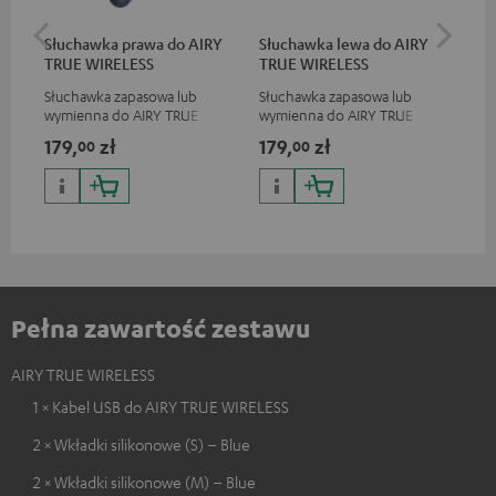
Słuchawka prawa do AIRY
Słuchawka lewa do AIRY
VA
TRUE WIRELESS
TRUE WIRELESS
Po
Słuchawka zapasowa lub
Słuchawka zapasowa lub
2 w
wymienna do AIRY TRUE
wymienna do AIRY TRUE
ład
WIRELESS, nie pasuje do
WIRELESS, nie pasuje do
USB
179,
zł
179,
zł
15
00
00
słuchawek AIRY TWS
słuchawek AIRY TWS
ład
do 
Pełna zawartość zestawu
AIRY TRUE WIRELESS
1 × Kabel USB do AIRY TRUE WIRELESS
2 × Wkładki silikonowe (S) – Blue
2 × Wkładki silikonowe (M) – Blue