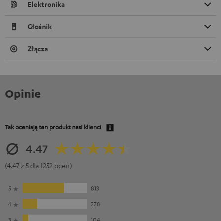
Elektronika
Głośnik
Złącza
Opinie
Tak oceniają ten produkt nasi klienci
4.47
(4.47 z 5 dla 1252 ocen)
5
813
4
278
3
104