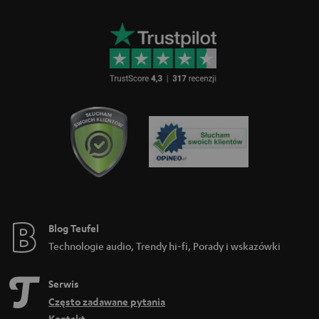
a
n
c
j
i
Blog Teufel
Technologie audio, Trendy hi-fi, Porady i wskazówki
Serwis
Często zadawane pytania
Kontakt