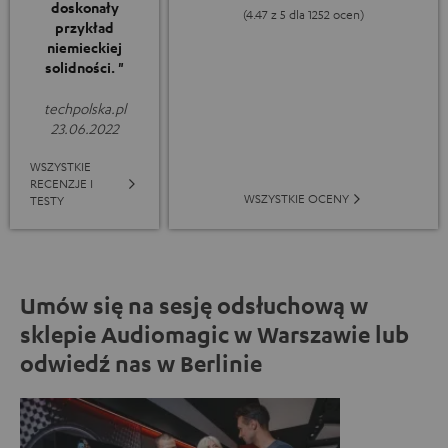
doskonały
(4.47 z 5 dla 1252 ocen)
przykład
niemieckiej
solidności. "
techpolska.pl
23.06.2022
WSZYSTKIE
RECENZJE I
WSZYSTKIE OCENY
TESTY
Umów się na sesję odsłuchową w
sklepie Audiomagic w Warszawie lub
odwiedź nas w Berlinie