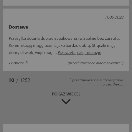
11.05.2023
Dostawa
Przesyłka dotarła dobrze zapakowana i wizualnie bez zarzutu.
Komunikację mogę ocenić jako bardzo dobrą. Strączki mają
dobry dźwięk, więc mog
Przeczytaj całą recenzję
Leonore B.
(przetłumaczone automatycznie *)
*
10
/ 1252
przetłumaczone automatycznie
przez
DeepL
POKAŻ WIĘCEJ