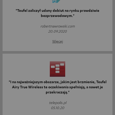
"Teufel zaliczył udany debiut na rynku prawdziwie
bezprzewodowym."
robertnawrowski.com
20.09.2020
Więcej
"I na najważniejszym obszarze, jakim jest brzmienie, Teufel
Airy True Wireless te oczekiwania spełniają, a nawet je
przekraczają."
telepolis.pl
05.10.20