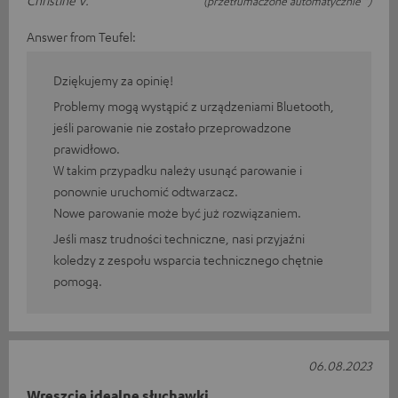
Christine V.
(przetłumaczone automatycznie *)
Answer from Teufel:
Dziękujemy za opinię!
Problemy mogą wystąpić z urządzeniami Bluetooth,
jeśli parowanie nie zostało przeprowadzone
prawidłowo.
W takim przypadku należy usunąć parowanie i
ponownie uruchomić odtwarzacz.
Nowe parowanie może być już rozwiązaniem.
Jeśli masz trudności techniczne, nasi przyjaźni
koledzy z zespołu wsparcia technicznego chętnie
pomogą.
06.08.2023
Wreszcie idealne słuchawki