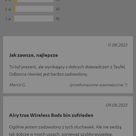
2
47
1
10
11.08.2023
Jak zawsze, najlepsze
To był prezent, ale wynikający z dobrych doświadczeń z Teufel.
Odbiorca również jest bardzo zadowolony.
Marco G.
(przetłumaczone automatycznie *)
09.08.2023
Airy true Wireless Buds bin zufrieden
Ogólnie jestem zadowolony z tych słuchawek. Ale nie siedzą
tak dobrze w moich uszach, ponieważ szybko wypadają.