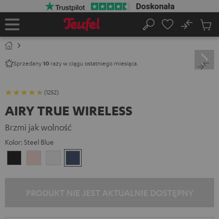
EJDŹ DO
ARTOŚCI
No
Zapi
Strona
Szukaj
Produ
główna
w
koszy
Sprzedany
razy w ciągu ostatniego miesiąca.
10
(1252)
AIRY TRUE WIRELESS
Brzmi jak wolność
Kolor:
Steel Blue
Night
Pale
Silver
Steel
Black
Gold
White
Blue
PRODUKT NIE JEST AKTUALNIE DOSTĘPNY