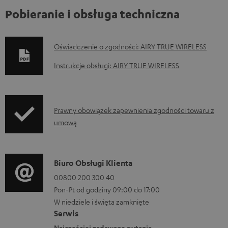
Pobieranie i obsługa techniczna
D
Oświadczenie o zgodności: AIRY TRUE WIRELESS
o
Instrukcje obsługi: AIRY TRUE WIRELESS
k
u
m
I
Prawny obowiązek zapewnienia zgodności towaru z
e
umową
n
n
f
t
o
D
Biuro Obsługi Klienta
y
r
a
00800 200 300 40
d
m
Pon-Pt od godziny 09:00 do 17:00
n
o
a
W niedziele i święta zamknięte
e
p
Serwis
c
k
Najczęściej zadawane pytania