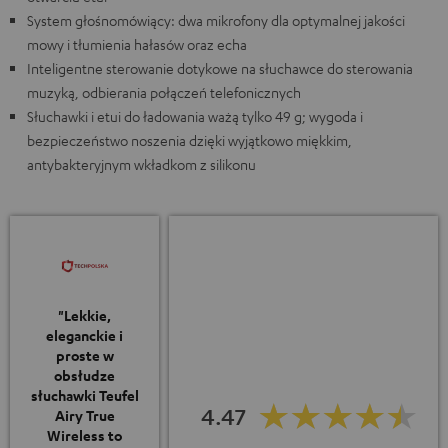
System głośnomówiący: dwa mikrofony dla optymalnej jakości
mowy i tłumienia hałasów oraz echa
Inteligentne sterowanie dotykowe na słuchawce do sterowania
muzyką, odbierania połączeń telefonicznych
Słuchawki i etui do ładowania ważą tylko 49 g; wygoda i
bezpieczeństwo noszenia dzięki wyjątkowo miękkim,
antybakteryjnym wkładkom z silikonu
"Lekkie,
eleganckie i
proste w
obsłudze
słuchawki Teufel
4.47
Airy True
Wireless to