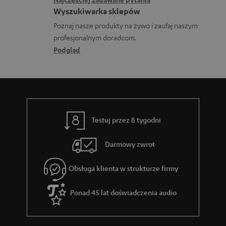
o
j
o
Wyszukiwarka sklepów
b
e
n
Poznaj nasze produkty na żywo i zaufaj naszym
r
d
profesjonalnym doradcom.
t
a
o
Podgląd
a
n
t
k
i
y
t
a
c
o
z
w
Testuj przez 8 tygodni
ą
e
c
Darmowy zwrot
e
Obsługa klienta w strukturze firmy
g
w
Ponad 45 lat doświadczenia audio
a
r