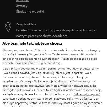
Zwroty
Śledzenie wysyłki
Znajdź sklep
Przetestuj nasze produkty na własnych uszach i zaufaj
naszym profesjonalnym doradcom.
Aby brzmiało tak, jak tego chcesz
Chcemy zagwarantować Ci bezpieczne korzystanie ze stron internetowych,
które Cię interesują. W tym celu firma Teufel wykorzystuje pliki cookies i
inne technologie śledzenia na tych stronach – także pochodzące od osób
DO
trzecich - oraz korzysta z usług personalizacji.
200 ZŁ
Dzięki plikom cookies my oraz inni partnerzy marketingowi przetwarzamy
Twoje dane i dowiadujemy się, czym się interesujesz, poprzez Twoje
RABATU
zachowanie na naszej stronie internetowej i informacje z Twojego
urządzenia końcowego. To Ty decydujesz: Klikając na
"Odrzuć wszystko"
,
potwierdzasz nasze podstawowe ustawienia, w których aktywujemy tylko
Z
Wybierz swój rabat!
niezbędne pliki cookies. Oznacza to, że będziesz otrzymywać rekomendacje,
Zapisz się do naszego newslettera i otrzymaj rabat o
a
ale będą one wybierane losowo. Po kliknięciu przycisku
"Akceptuj wszystko"
użytkownik będzie otrzymywał spersonalizowane reklamy i treści, które są
wartości do 200 ZŁ w ramach podziękowania.
p
dla niego naprawdę istotne. W tym miejscu wyrażasz zgodę na wykorzystanie