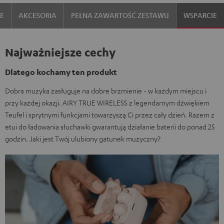
IE
AKCESORIA
PEŁNA ZAWARTOŚĆ ZESTAWU
WSPARCIE
Najważniejsze cechy
Dlatego kochamy ten produkt
Dobra muzyka zasługuje na dobre brzmienie - w każdym miejscu i
przy każdej okazji. AIRY TRUE WIRELESS z legendarnym dźwiękiem
Teufel i sprytnymi funkcjami towarzyszą Ci przez cały dzień. Razem z
etui do ładowania słuchawki gwarantują działanie baterii do ponad 25
godzin. Jaki jest Twój ulubiony gatunek muzyczny?