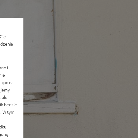
Cię
edzenia
ane i
nie
ając na
ujemy
 ale
k będzie
e. W tym
adku
orię