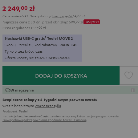
2 249,
zł
00
Cena zawiera VAT.
Należy doliczyć
koszty wysyłki
64,00 zł
Najniższa cena z 30 dni przed obniżką
2 699,
00
zł
-450,
00
zł
Cena regularna
3 099,
00
zł
1
Słuchawki USB-C gratis
Teufel MOVE 2
Skopiuj i zrealizuj kod rabatowy
MOV-T4S
Tylko przez krótki czas
Oferta kończy się za
0
2
D
:
1
5
H
:
5
5
M
:
1
9
S
DODAJ DO KOSZYKA
W magazynie
Bezpieczne zakupy z 8‑tygodniowym prawem zwrotu
wraz z bezpłatnym
Zwrot przesyłki
Producent:
Teufel
Instrukcje bezpieczeństwa
Części zamienne
naprawy
Aktualizacja oprogramowania
Prawny obowiązek zapewnienia zgodności towaru z umową