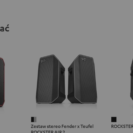
bać
Zestaw
ROCKST
Zestaw stereo Fender x Teufel
ROCKSTER
stereo
2
ROCKSTER AIR 2