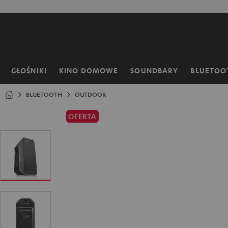
EJDŹ DO
ARTOŚCI
GŁOŚNIKI
KINO DOMOWE
SOUNDBARY
BLUETOO
Strona
główna
BLUETOOTH
OUTDOOR
OFERTA