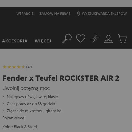
WSPARCIE
ZAMÓW NA FIRMĘ
WYSZUKIWARKA SKLEPÓW
No
AKCESORIA
WIĘCEJ
Szukaj
Moje
Produkt
konto
w
koszyk
(32)
Fender x Teufel ROCKSTER AIR 2
Uwolnij potężną moc
Najlepszy dźwięk w tej klasie
Czas pracy aż do 58 godzin
Złącza do mikrofonu, gitary itd.
Pokaż więcej
Kolor:
Black & Steel