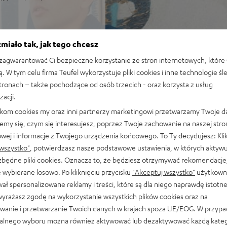
miało tak, jak tego chcesz
znym designie Fender –
agwarantować Ci bezpieczne korzystanie ze stron internetowych, które 
ą. W tym celu firma Teufel wykorzystuje pliki cookies i inne technologie śl
 brzmienie Teufel
stronach – także pochodzące od osób trzecich - oraz korzysta z usług
ar i wzmacniaczy marki
zacji.
likom cookies my oraz inni partnerzy marketingowi przetwarzamy Twoje d
 basem i czystymi tonami
emy się, czym się interesujesz, poprzez Twoje zachowanie na naszej stro
IR 2 w konfiguracji stereo
owej i informacje z Twojego urządzenia końcowego. To Ty decydujesz: Klik
wszystko"
, potwierdzasz nasze podstawowe ustawienia, w których aktyw
stałej kierunkowości
ezbędne pliki cookies. Oznacza to, że będziesz otrzymywać rekomendacje,
śności, szeroki kąt
 wybierane losowo. Po kliknięciu przycisku
"Akceptuj wszystko"
użytkowni
 w całym pomieszczeniu,
ał spersonalizowane reklamy i treści, które są dla niego naprawdę istotn
 gwarantuje poziomy
wyrażasz zgodę na wykorzystanie wszystkich plików cookies oraz na
wanie i przetwarzanie Twoich danych w krajach spoza UE/EOG. W przyp
ezstratne przesyłanie
alnego wyboru można również aktywować lub dezaktywować każdą kateg
ść bezprzewodowego