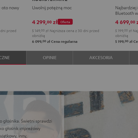
Fender
Black
- oto nowy
Uwolnij potężną moc
Najbardziej
x
Bluetooth w
Teufel
4 299,
zł
4 699,
00
00
Oferta
ROCKSTER
 dni przed
5 149,
00
zł
Najniższa cena z 30 dni przed
5 199,
00
zł
Naj
AIR
obniżką
obniżką
2
00
00
6 099,
zł
Cena regularna
5 199,
zł
Ce
Black
&
CZNE
OPINIE
AKCESORIA
Steel
o głośnika. Świetni sprawdzi
jako głośnik imprezowy
jątkowy, inny,