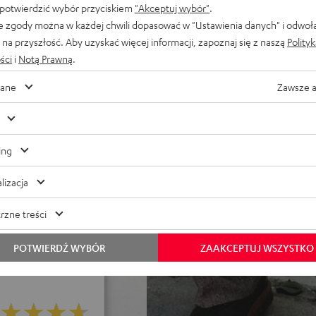
 potwierdzić wybór przyciskiem
"Akceptuj wybór"
.
o lub aż do 10 głośników
e zgody można w każdej chwili dopasować w "Ustawienia danych" i odwoł
na przyszłość. Aby uzyskać więcej informacji, zapoznaj się z naszą
Polity
 miksowania i dopasowania
ści
i
Notą Prawną
.
rem DSP
i, tryb Eco wydłuża czas
ane
Zawsze 
ePO4 gwarantuje ochronę
akumulatora samochodowego
e solidna i lekka konstrukcja
ing
C), 35-milimetrowy kołnierz
lizacja
rzne treści
POTWIERDŹ WYBÓR
ZAAKCEPTUJ WSZYSTKO