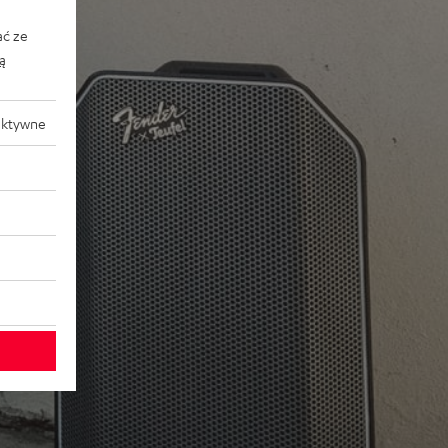
ać ze
ką
aktywne