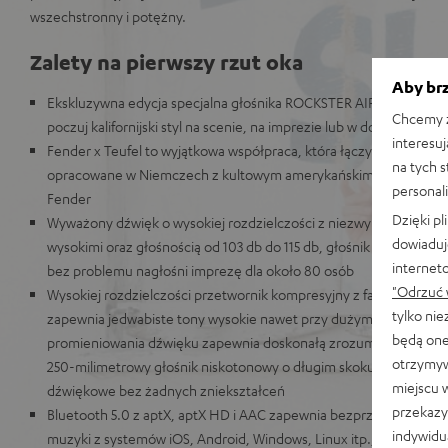
wszechstronny i potężny.
Zalety na pierwszy rzut oka
Aby brz
Ekskluzywna edycja specjalna głośnika ROCKSTER AIR 2 w klasyc
Chcemy z
poczuj kalifornijski styl na scenie, na imprezie lub w domu
interesuj
Fender x Teufel to wyjątkowa współpraca, która łączy legendarne
na tych 
opracowane w Niemczech z kultowym amerykańskim designem git
personali
Fender
Dzięki p
Wyważony dźwięk o wysokiej rozdzielczości z niezwykle głębokim
dowiaduj
wysokimi oraz głośnością od 103 db do 115 db, głośnik ROCKSTER A
internet
bez problemu nagłośni imprezę dla około 80 osób
"Odrzuć 
Wysokiej rozdzielczości przetwornik kompresyjny z falowodem o 
tylko ni
zapewnia jedwabiste tony wysokie nawet przy dużym poziomie gło
będą one
promieniowania dźwięku zapewnia doskonałą zrozumiałość mowy
otrzymyw
250-milimetrowy głośnik niskotonowy o długim skoku membrany
miejscu 
dźwiękowe bez żadnych zniekształceń
przekazy
Bluetooth 5.0 z aptX, aptX HD i AAC zapewnia bezprzewodowe i b
indywidu
muzyki z systemów iOS, Android, Windows, Linux itp., możliwo