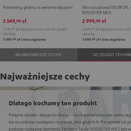
2
Black
Przenośny, głośny i z wieloma złączami
Moc szczytowa 130 dB SPL 
Black
ROCKSTER NEO
2 549,
zł
2 999,
zł
00
00
2 149,
00
zł
Najniższa cena z 30 dni przed
2 549,
00
zł
Najniższa cena z 30
obniżką
obniżką
00
00
3 099,
zł
Cena regularna
3 899,
zł
Cena regularna
NAJWAŻNIEJSZE CECHY
SZCZEGÓŁY TECHNI
Najważniejsze cechy
Dlatego kochamy ten produkt
Potężny dźwięk i elegancki design – to charakterystyczne cechy teg
się on podczas występów na scenie, jako głośnik hi-fi w salonie lub 
podczas następnej domówki. Fender x Teufel ROCKSTER AIR 2 jest wy