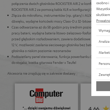
osobno i
połączenia dwóch głośników ROCKSTER AIR 2 w konfiguracji stere
Wszystki
ROCKSTER AIR 2 za pomocą kabla XLR w konfiguracji DJ
skutkiem 
Złącza do mikrofonu, instrumentów (np. gitary) i AUX, możliwość
Prywatno
dźwięku, wydajne końcówki mocy Class-D z 32-bitowym proceso
Czas odtwarzania aż do 58 godzin przy średnim poziomie głośnośc
Wymag
pracy baterii, wydajna bateria litowo-żelazowo-fosforanowa LiF
przed głębokim rozładowaniem, zawiera dodatkowe złącze do 
Analiza
12 V, możliwość zasilania sieciowego głośnika bez baterii, niezwykl
głośnika o niskim poziomie rezonansów
Market
Podświetlany panel sterowania, funkcja powerbanku (złącze USB-
do stojaka, kostka gitarowa Fender x Teufel
Persona
Akcesoria nie znajdują się w zakresie dostawy
Zewnęt
4.66
"... dzięki swojemu dźwiękowi