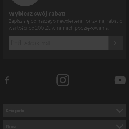
Z
Wybierz swój rabat!
Zapisz się do naszego newslettera i otrzymaj rabat o
a
wartości do 200 ZŁ w ramach podziękowania.
p
i
REJES
EMAIL
s
WIDGET
z
s
i
ę
d
o
n
Kategorie
e
KINO DOMOWE
w
Firma