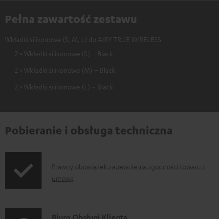
Pełna zawartość zestawu
Wkładki silikonowe (S, M, L) do AIRY TRUE WIRELESS
2 × Wkładki silikonowe (S) – Black
2 × Wkładki silikonowe (M) – Black
2 × Wkładki silikonowe (L) – Black
Pobieranie i obsługa techniczna
I
Prawny obowiązek zapewnienia zgodności towaru z
umową
n
f
o
D
Biuro Obsługi Klienta