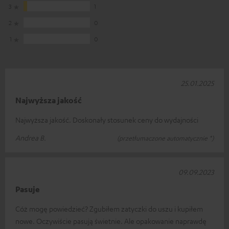
3
1
2
0
1
0
25.01.2025
Najwyższa jakość
Najwyższa jakość. Doskonały stosunek ceny do wydajności
Andrea B.
(przetłumaczone automatycznie *)
09.09.2023
Pasuje
Cóż mogę powiedzieć? Zgubiłem zatyczki do uszu i kupiłem
nowe. Oczywiście pasują świetnie. Ale opakowanie naprawdę