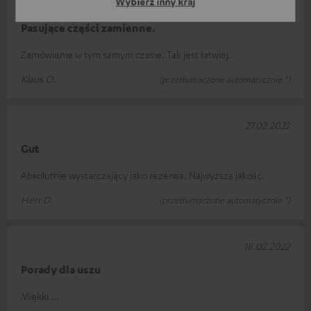
Wybierz inny kraj
24.04.2022
Pasujące części zamienne.
Zamówienie w tym samym czasie. Tak jest łatwiej.
Klaus O.
(przetłumaczone automatycznie *)
27.02.2022
Gut
Absolutnie wystarczający jako rezerwa. Najwyższa jakość.
Herr D.
(przetłumaczone automatycznie *)
18.02.2022
Porady dla uszu
Miękki ...