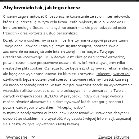
s
Aby brzmiało tak, jak tego chcesz
KOMPLETNE SYSTEMY
WSPARCIE
l
Sklepy internetowe Teufel
Chcemy zagwarantować Ci bezpieczne korzystanie ze stron internetowych,
SOUNDBARY
które Cię interesują. W tym celu firma Teufel wykorzystuje pliki cookies i
e
KARIERA
inne technologie śledzenia na tych stronach – także pochodzące od osób
NIEMCY
t
trzecich - oraz korzysta z usług personalizacji.
GŁOŚNIKI HIFI
KONTAKT PRASOWY
Dzięki plikom cookies my oraz inni partnerzy marketingowi przetwarzamy
t
AUSTRIA
Twoje dane i dowiadujemy się, czym się interesujesz, poprzez Twoje
SMART HOME
e
zachowanie na naszej stronie internetowej i informacje z Twojego
B2B
urządzenia końcowego. To Ty decydujesz: Klikając na
"Odrzuć wszystko"
,
r
SZWAJCARIA
BLUETOOTH
potwierdzasz nasze podstawowe ustawienia, w których aktywujemy tylko
BLOG
niezbędne pliki cookies. Oznacza to, że będziesz otrzymywać rekomendacje,
a
ale będą one wybierane losowo. Po kliknięciu przycisku
"Akceptuj wszystko"
SŁUCHAWKI
użytkownik będzie otrzymywał spersonalizowane reklamy i treści, które są
HOLANDIA
NEWSLETTER
dla niego naprawdę istotne. W tym miejscu wyrażasz zgodę na wykorzystanie
SŁUCHAWKI BLUETOOTH
wszystkich plików cookies oraz na przekazywanie i przetwarzanie Twoich
SKLEPY
danych w krajach spoza UE/EOG. W przypadku indywidualnego wyboru
BELGIA
można również aktywować lub dezaktywować każdą kategorię osobno i
WIEŻE HI-FI
KORZYŚCI
potwierdzić wybór przyciskiem
"Akceptuj wybór"
.
Wszystkie zgody można w każdej chwili dopasować w "Ustawienia danych" i
FRANCJA
GŁOŚNIKI
odwołać ze skutkiem na przyszłość. Aby uzyskać więcej informacji, zapoznaj
TEUFEL STORY
się z naszą
Polityką Prywatności
i
Notą Prawną
.
POLSKA
ULTIMA
ZARZĄD
Wymagane
Zawsze aktywne