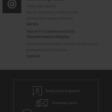
r
a
00800 200 300 40
m
Pon-Pt od godziny 09:00 do 17:00
n
a
W niedziele i święta zamknięte
e
Serwis
c
k
Najczęściej zadawane pytania
j
o
Wyszukiwarka sklepów
e
n
Poznaj nasze produkty na żywo i zaufaj naszym
d
profesjonalnym doradcom.
t
o
Podgląd
a
t
k
y
t
c
o
z
w
Testuj przez 8 tygodni
ą
e
c
Darmowy zwrot
e