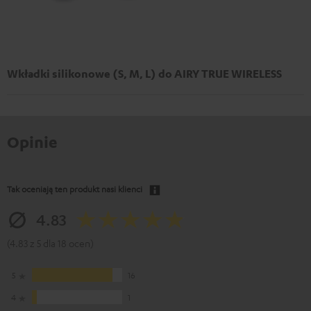
Wkładki silikonowe (S, M, L) do AIRY TRUE WIRELESS
Opinie
Tak oceniają ten produkt nasi klienci
4.83
(4.83 z 5 dla 18 ocen)
5
16
4
1