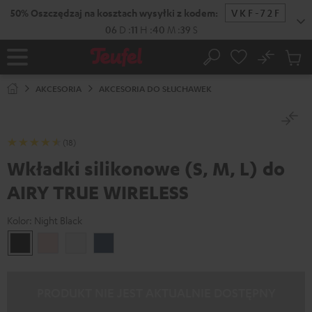
EJDŹ DO
50% Oszczędzaj na kosztach wysyłki z kodem:
VKF-72F
ARTOŚCI
06
D
:
11
H
:
40
M
:
38
S
No
Zapi
Strona
Szukaj
Produ
główna
w
AKCESORIA
AKCESORIA DO SŁUCHAWEK
koszy
(18)
Wkładki silikonowe (S, M, L) do
AIRY TRUE WIRELESS
Kolor:
Night Black
Night
Pale
Silver
Steel
Black
Gold
White
Blue
PRODUKT NIE JEST AKTUALNIE DOSTĘPNY