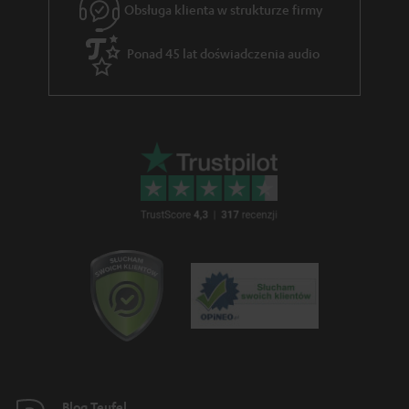
Obsługa klienta w strukturze firmy
g
w
Ponad 45 lat doświadczenia audio
a
r
a
n
c
j
i
Blog Teufel