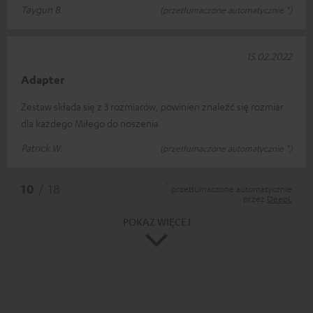
Taygun B.
(przetłumaczone automatycznie *)
15.02.2022
Adapter
Zestaw składa się z 3 rozmiarów, powinien znaleźć się rozmiar
dla każdego Miłego do noszenia
Patrick W.
(przetłumaczone automatycznie *)
*
10
/ 18
przetłumaczone automatycznie
przez
DeepL
POKAŻ WIĘCEJ