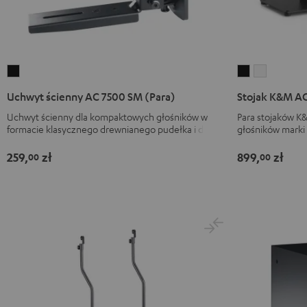
Uchwyt
Stojak
Stojak
ścienny
K&M
K&M
Uchwyt ścienny AC 7500 SM (Para)
Stojak K&M AC
AC
AC
AC
Uchwyt ścienny dla kompaktowych głośników w
Para stojaków K
7500
7001
7001
formacie klasycznego drewnianego pudełka i dipoli
głośników marki 
SM
SP
SP
(Para)
3
3
259,
zł
899,
zł
00
00
Black
(Para)
(Para)
Black
White