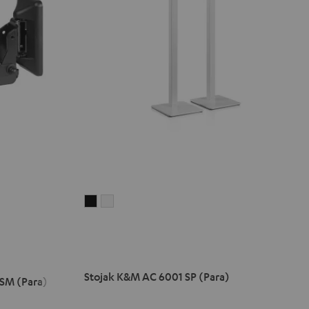
Stojak
Stojak
K&M
K&M
AC
AC
6001
6001
SP
SP
Stojak K&M AC 6001 SP (Para)
SM (Para)
(Para)
(Para)
Black
White