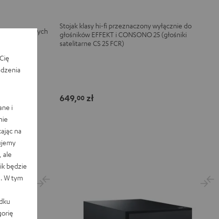
Stojak klasy hi-fi przeznaczony wyłącznie do
do kompaktowych
głośników EFFEKT i CONSONO 25 (głośniki
podstawy
satelitarne CS 25 FCR)
Cię
edzenia
649,
zł
00
ane i
nie
ając na
ujemy
 ale
k będzie
e. W tym
adku
orię