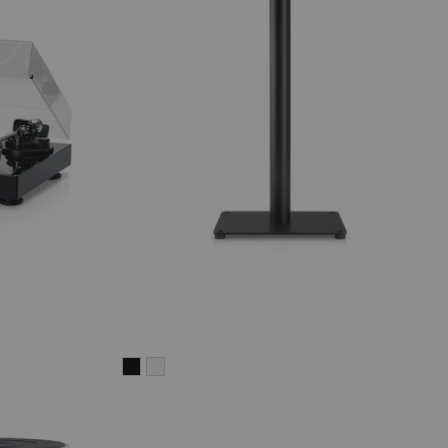
Stojak
Stojak
K&M
K&M
AC
AC
7001
7001