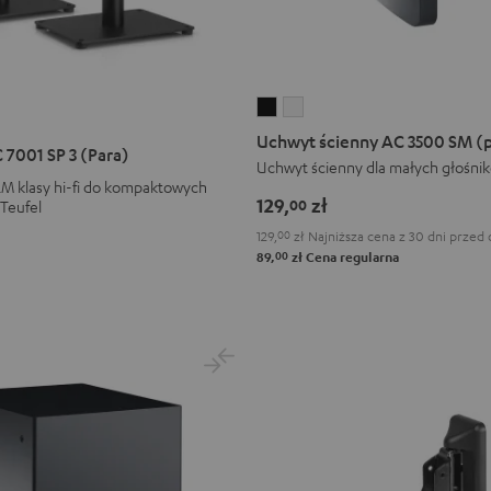
Uchwyt
Uchwyt
ścienny
ścienny
Uchwyt ścienny AC 3500 SM (
 7001 SP 3 (Para)
AC
AC
Uchwyt ścienny dla małych głośni
&M klasy hi-fi do kompaktowych
3500
3500
129,
zł
00
Teufel
SM
SM
129,
00
zł
Najniższa cena z 30 dni przed 
(para)
(para)
00
89,
zł
Cena regularna
Black
White