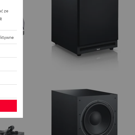
ać ze
ką
aktywne