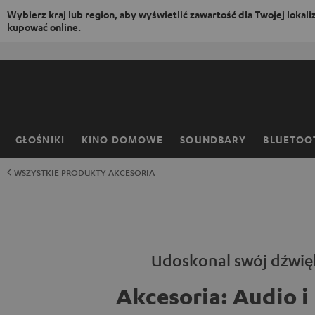
Wybierz kraj lub region, aby wyświetlić zawartość dla Twojej lokaliza
kupować online.
EJDŹ DO
ARTOŚCI
GŁOŚNIKI
KINO DOMOWE
SOUNDBARY
BLUETOO
Strona
główna
WSZYSTKIE PRODUKTY AKCESORIA
Udoskonal swój dźwię
Akcesoria: Audio i 