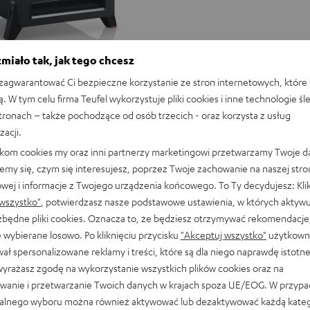
Black
White
Wysokiej jakości uchwyt ścienny 
głośników z gwintem M6 w płycie 
miało tak, jak tego chcesz
agwarantować Ci bezpieczne korzystanie ze stron internetowych, które 
0
ą. W tym celu firma Teufel wykorzystuje pliki cookies i inne technologie śl
ny najwyższej klasy, może być
stronach – także pochodzące od osób trzecich - oraz korzysta z usług
woofer typu front-firing lub down-
zacji.
429,
zł
00
likom cookies my oraz inni partnerzy marketingowi przetwarzamy Twoje d
emy się, czym się interesujesz, poprzez Twoje zachowanie na naszej stro
a cena z 30 dni przed obniżką
owej i informacje z Twojego urządzenia końcowego. To Ty decydujesz: Klik
gularna
wszystko"
, potwierdzasz nasze podstawowe ustawienia, w których aktyw
ezbędne pliki cookies. Oznacza to, że będziesz otrzymywać rekomendacje,
 wybierane losowo. Po kliknięciu przycisku
"Akceptuj wszystko"
użytkowni
ał spersonalizowane reklamy i treści, które są dla niego naprawdę istotn
wyrażasz zgodę na wykorzystanie wszystkich plików cookies oraz na
wanie i przetwarzanie Twoich danych w krajach spoza UE/EOG. W przyp
alnego wyboru można również aktywować lub dezaktywować każdą kateg