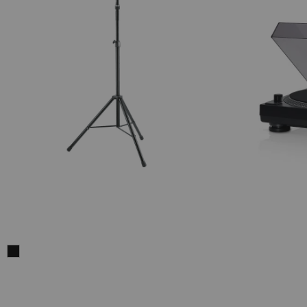
Stojak
K&M
21476
Black