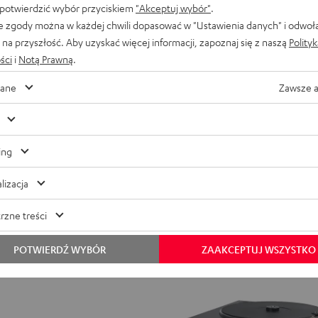
 potwierdzić wybór przyciskiem
"Akceptuj wybór"
.
e zgody można w każdej chwili dopasować w "Ustawienia danych" i odwoł
na przyszłość. Aby uzyskać więcej informacji, zapoznaj się z naszą
Polity
ści
i
Notą Prawną
.
ane
Zawsze 
ing
lizacja
rzne treści
POTWIERDŹ WYBÓR
ZAAKCEPTUJ WSZYSTKO