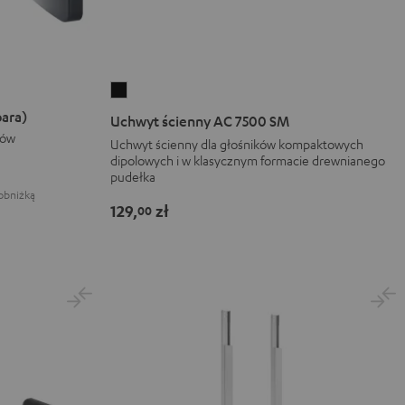
Uchwyt
ścienny
para)
Uchwyt ścienny AC 7500 SM
AC
ków
Uchwyt ścienny dla głośników kompaktowych
7500
dipolowych i w klasycznym formacie drewnianego
pudełka
SM
obniżką
Black
129,
zł
00