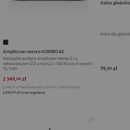
Kolce głośnik
Kolce dla głośni
Amplituner
stereo
Amplituner stereo KOMBO 62
KOMBO
Niezwykle wydajny amplituner stereo 2.1 z
odtwarzaczem CD o mocy 2 x 130 W przy 4 omach i
62
79,
zł
00
1% THD
Night
Black
2 349,
zł
00
2 349,
00
zł
Najniższa cena z 30 dni przed obniżką
00
2 599,
zł
Cena regularna