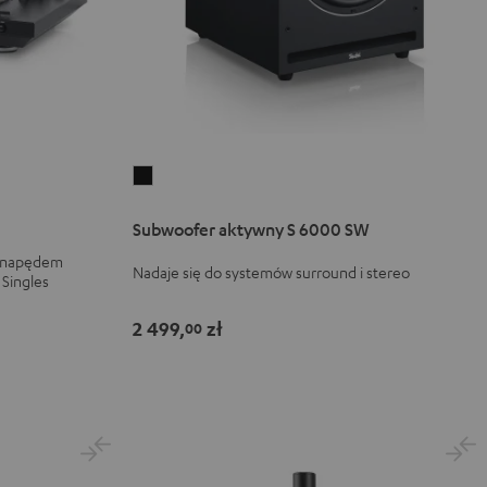
Subwoofer
aktywny
Subwoofer aktywny S 6000 SW
S
6000
z napędem
Nadaje się do systemów surround i stereo
 Singles
SW
Black
2 499,
zł
00