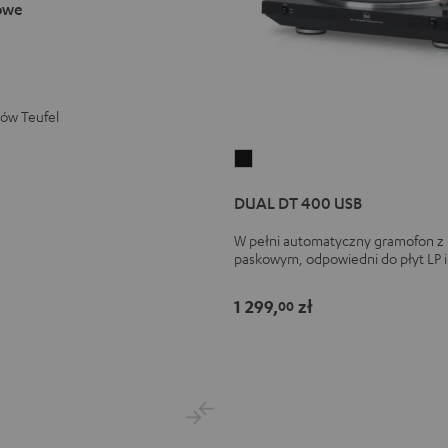
owe
ków Teufel
DUAL
DT
DUAL DT 400 USB
400
USB
W pełni automatyczny gramofon 
Black
paskowym, odpowiedni do płyt LP i
1 299,
zł
00