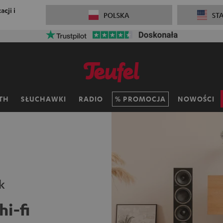
cji i
POLSKA
ST
TH
SŁUCHAWKI
RADIO
PROMOCJA
NOWOŚCI
k
hi-fi