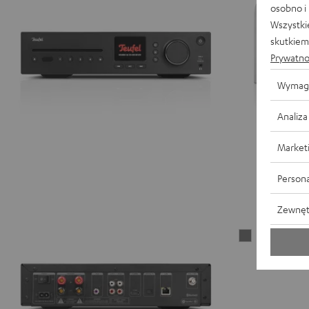
osobno i
Wszystki
skutkiem 
Prywatno
Wymag
Analiza
Market
Persona
Zewnęt
Kolce
głośnikowe
Titan