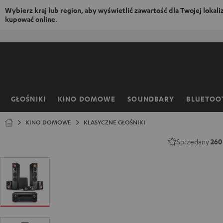
Wybierz kraj lub region, aby wyświetlić zawartość dla Twojej lokaliza
kupować online.
EJDŹ DO
ARTOŚCI
GŁOŚNIKI
KINO DOMOWE
SOUNDBARY
BLUETOO
Strona
główna
KINO DOMOWE
KLASYCZNE GŁOŚNIKI
Sprzedany
26