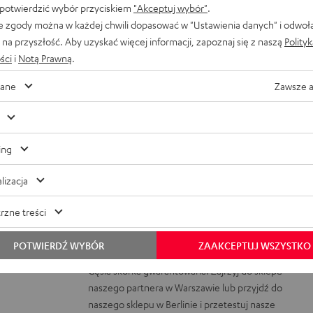
 potwierdzić wybór przyciskiem
"Akceptuj wybór"
.
e zgody można w każdej chwili dopasować w "Ustawienia danych" i odwoł
na przyszłość. Aby uzyskać więcej informacji, zapoznaj się z naszą
Polity
ści
i
Notą Prawną
.
5 dla 116 ocen)
ane
Zawsze 
KIE OCENY
ing
lizacja
ą w sklepie Audiomagic w Wars
rzne treści
POTWIERDŹ WYBÓR
ZAAKCEPTUJ WSZYSTKO
Gęsia skórka gwarantowana! Zajrzyj do sklepu
naszego partnera w Warszawie lub przyjdź do
naszego sklepu w Berlinie i przetestuj nasze