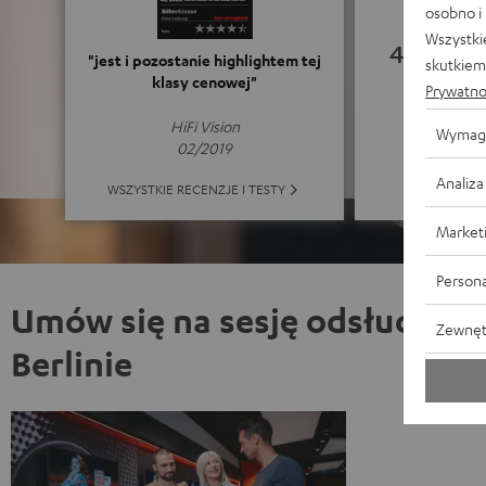
osobno i
Wszystki
4.94
"jest i pozostanie highlightem tej
skutkiem 
klasy cenowej"
Prywatno
(4.94 z 
HiFi Vision
Wymag
02/2019
Analiza
WSZYST
WSZYSTKIE RECENZJE I TESTY
Market
Persona
Umów się na sesję odsłuchow
Zewnęt
Berlinie