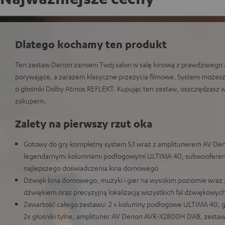
Dlatego kochamy ten produkt
Ten zestaw Denon zamieni Twój salon w salę kinową z prawdziwego 
porywające, a zarazem klasyczne przeżycia filmowe. System możesz
o głośniki Dolby Atmos REFLEKT. Kupując ten zestaw, oszczędzasz
zakupem.
Zalety na pierwszy rzut oka
Gotowy do gry kompletny system 5.1 wraz z amplitunerem AV 
legendarnymi kolumnami podłogowymi ULTIMA 40, subwooferem i
najlepszego doświadczenia kina domowego
Dźwięk kina domowego, muzyki i gier na wysokim poziomie wraz 
dźwiękiem oraz precyzyjną lokalizacją wszystkich fal dźwiękowyc
Zawartość całego zestawu: 2 x kolumny podłogowe ULTIMA 40, gł
2x głośniki tylne, amplituner AV Denon AVR-X2800H DAB, zestaw 