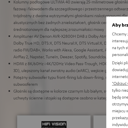
Kolumny podłogowe ULTIMA 40 zwierają 25-milimetrowe głośnik
fazową i falowodem dla szczegółowego i przestrzennego odtwarz
trójdrożny z dwoma wytrzymałymi głośnikami niskotonowymi dl
akustycznych bez żadnych zniekształceń, głośnik centralny z p
Aby brz
średniotonowym dla najlepszej zrozumiałości mowy
Chcemy z
Amplituner AV Denon AVR-X2800H DAB z Dolby Atmos, Dolby Atmo
interesuj
Dolby True HD, DTS:X, DTS Neural:X, DTS Virtual:X, DTS-HD Mas
na tych 
radio FM/DAB+, Works with Alexa, Google Assistant, Apple Siri, 
personali
AirPlay 2, Napster, TuneIn, Deezer, Spotify, Soundcloud, TIDAL i 
Dzięki p
HDMI z 8K/60Hz i 4K/120Hz Video Pass-Trough, HDCP 2.3, HDR 
dowiaduj
3D), ulepszony kanał zwrotny audio (eARC), wejście gramofono
internet
Potężny subwoofer typu front-firing lub down-firing, możliwoś
"Odrzuć 
subwooferem
tylko ni
Głośniki są dostępne w kolorze czarnym lub białym, system moż
będą one
uchwyty ścienne i stojaki są dostępne osobno w kategorii „Akceso
otrzymyw
miejscu 
przekazy
indywidu