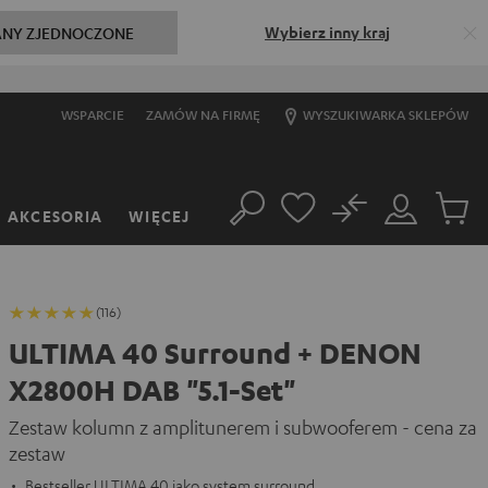
Wybierz inny kraj
ANY ZJEDNOCZONE
WSPARCIE
ZAMÓW NA FIRMĘ
WYSZUKIWARKA SKLEPÓW
No
AKCESORIA
WIĘCEJ
Szukaj
Moje
Produkt
konto
w
koszyk
(116)
ULTIMA 40 Surround + DENON
X2800H DAB "5.1-Set"
Zestaw kolumn z amplitunerem i subwooferem - cena za
zestaw
Bestseller ULTIMA 40 jako system surround