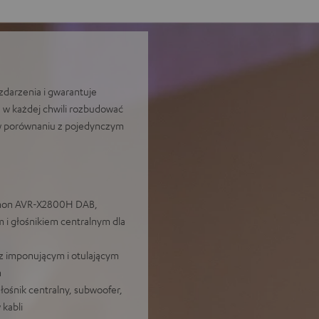
zdarzenia i gwarantuje
 w każdej chwili rozbudować
 w porównaniu z pojedynczym
Denon AVR-X2800H DAB,
 głośnikiem centralnym dla
z imponującym i otulającym
h
ośnik centralny, subwoofer,
kabli