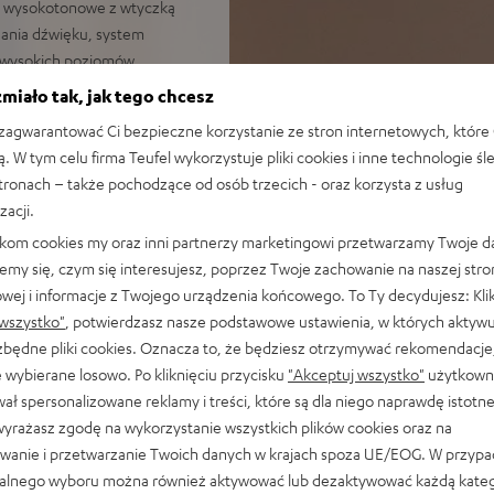
i wysokotonowe z wtyczką
ania dźwięku, system
a wysokich poziomów
odwójnym głośnikiem
miało tak, jak tego chcesz
agwarantować Ci bezpieczne korzystanie ze stron internetowych, które 
s Hihg Virtualization,
ą. W tym celu firma Teufel wykorzystuje pliki cookies i inne technologie śl
ter Audio, IMAX Enhanced,
stronach – także pochodzące od osób trzecich - oraz korzysta z usług
Bluetooth, Amazon Music,
zacji.
HEOS® Built-in
likom cookies my oraz inni partnerzy marketingowi przetwarzamy Twoje d
(Dolby Vision™, HDR10, HLG,
emy się, czym się interesujesz, poprzez Twoje zachowanie na naszej stro
we phono
owej i informacje z Twojego urządzenia końcowego. To Ty decydujesz: Klik
ć bezprzewodowego sterowania
wszystko"
, potwierdzasz nasze podstawowe ustawienia, w których aktyw
ezbędne pliki cookies. Oznacza to, że będziesz otrzymywać rekomendacje,
na łatwo rozbudować,
 wybierane losowo. Po kliknięciu przycisku
"Akceptuj wszystko"
użytkowni
ria”
ał spersonalizowane reklamy i treści, które są dla niego naprawdę istotn
wyrażasz zgodę na wykorzystanie wszystkich plików cookies oraz na
wanie i przetwarzanie Twoich danych w krajach spoza UE/EOG. W przyp
alnego wyboru można również aktywować lub dezaktywować każdą kateg