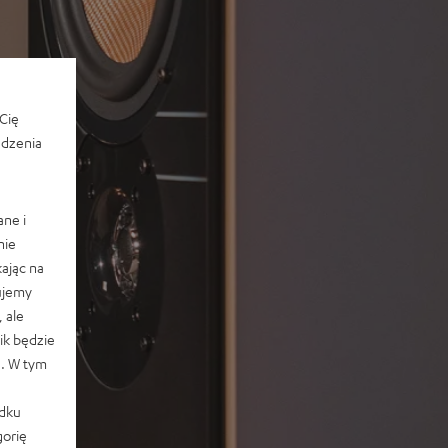
Cię
edzenia
ane i
nie
ając na
ujemy
 ale
k będzie
e. W tym
adku
orię