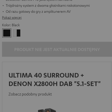
Trójdrożny system z dwoma głośnikami niskotonowymi
Od razu gotowy do gry z amplitunerem AV
Pokaż więcej
Kolor:
Black
Black
White/Black
PRODUKT NIE JEST AKTUALNIE DOSTĘPNY
ULTIMA 40 SURROUND +
DENON X2800H DAB "5.1-SET"
Zobacz podobny produkt