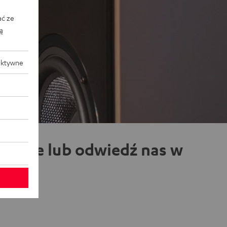
ać ze
ką
aktywne
zawie lub odwiedź nas w