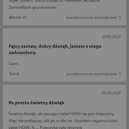
Zamówiłbym go ponownie!
Werner D.
(przetłumaczone automatycznie *)
07.10.2025
Fajny zestaw, dobry dźwięk, jestem z niego
zadowolony.
Geen.
Ton B.
(przetłumaczone automatycznie *)
19.09.2025
Po prostu świetny dźwięk
Świetny dźwięk, ale pasujący kabel HDMI nie jest dołączony.
Więc nie podłączaj i idź jak w ofercie. Musiałem najpierw kupić
kabel HDMI. N
Przeczytaj całą recenzję