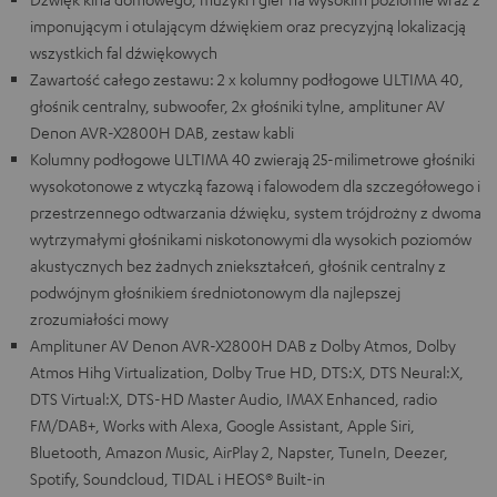
imponującym i otulającym dźwiękiem oraz precyzyjną lokalizacją
wszystkich fal dźwiękowych
Zawartość całego zestawu: 2 x kolumny podłogowe ULTIMA 40,
głośnik centralny, subwoofer, 2x głośniki tylne, amplituner AV
Denon AVR-X2800H DAB, zestaw kabli
Kolumny podłogowe ULTIMA 40 zwierają 25-milimetrowe głośniki
wysokotonowe z wtyczką fazową i falowodem dla szczegółowego i
przestrzennego odtwarzania dźwięku, system trójdrożny z dwoma
wytrzymałymi głośnikami niskotonowymi dla wysokich poziomów
akustycznych bez żadnych zniekształceń, głośnik centralny z
podwójnym głośnikiem średniotonowym dla najlepszej
zrozumiałości mowy
Amplituner AV Denon AVR-X2800H DAB z Dolby Atmos, Dolby
Atmos Hihg Virtualization, Dolby True HD, DTS:X, DTS Neural:X,
DTS Virtual:X, DTS-HD Master Audio, IMAX Enhanced, radio
FM/DAB+, Works with Alexa, Google Assistant, Apple Siri,
Bluetooth, Amazon Music, AirPlay 2, Napster, TuneIn, Deezer,
Spotify, Soundcloud, TIDAL i HEOS® Built-in