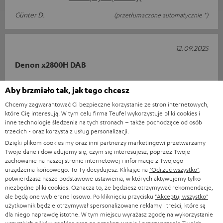
Günter D.
(przetłumaczone automatycznie *)
12.09.2025
Denon x2800H DAB
Doskonały wzmacniacz. Nie odkryłem jeszcze wszystkich
Aby brzmiało tak, jak tego chcesz
możliwości. Dźwięk z ultima 40 surround jest potężny i
Chcemy zagwarantować Ci bezpieczne korzystanie ze stron internetowych,
doskonały.
które Cię interesują. W tym celu firma Teufel wykorzystuje pliki cookies i
inne technologie śledzenia na tych stronach – także pochodzące od osób
Pierre-Louis G.
(przetłumaczone automatycznie *)
trzecich - oraz korzysta z usług personalizacji.
Dzięki plikom cookies my oraz inni partnerzy marketingowi przetwarzamy
Twoje dane i dowiadujemy się, czym się interesujesz, poprzez Twoje
03.09.2025
zachowanie na naszej stronie internetowej i informacje z Twojego
urządzenia końcowego. To Ty decydujesz: Klikając na
"Odrzuć wszystko"
,
Wyjątkowe doświadczenie
potwierdzasz nasze podstawowe ustawienia, w których aktywujemy tylko
niezbędne pliki cookies. Oznacza to, że będziesz otrzymywać rekomendacje,
Byłem absolutnie zafascynowany tym systemem od pierwszej
ale będą one wybierane losowo. Po kliknięciu przycisku
"Akceptuj wszystko"
użytkownik będzie otrzymywał spersonalizowane reklamy i treści, które są
sekundy i uważam, że jest wart każdego centa.
dla niego naprawdę istotne. W tym miejscu wyrażasz zgodę na wykorzystanie