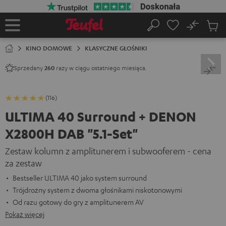
EJDŹ DO
ARTOŚCI
No
Zapi
Strona
Szukaj
Produ
główna
w
KINO DOMOWE
KLASYCZNE GŁOŚNIKI
koszy
Sprzedany
razy w ciągu ostatniego miesiąca.
260
(116)
ULTIMA 40 Surround + DENON
X2800H DAB "5.1-Set"
Zestaw kolumn z amplitunerem i subwooferem - cena
za zestaw
Bestseller ULTIMA 40 jako system surround
Trójdrożny system z dwoma głośnikami niskotonowymi
Od razu gotowy do gry z amplitunerem AV
Pokaż więcej