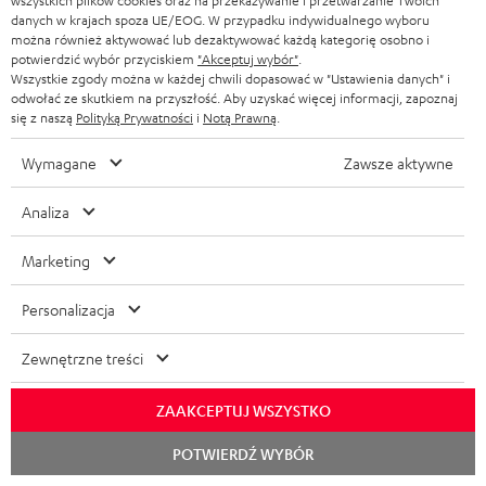
Gero D.
wszystkich plików cookies oraz na przekazywanie i przetwarzanie Twoich
(przetłumaczone automatycznie *)
danych w krajach spoza UE/EOG. W przypadku indywidualnego wyboru
można również aktywować lub dezaktywować każdą kategorię osobno i
potwierdzić wybór przyciskiem
"Akceptuj wybór"
.
02.09.2025
Wszystkie zgody można w każdej chwili dopasować w "Ustawienia danych" i
odwołać ze skutkiem na przyszłość. Aby uzyskać więcej informacji, zapoznaj
Top Sound
się z naszą
Polityką Prywatności
i
Notą Prawną
.
Jestem bardzo zadowolony, dźwięk jest bardzo zrównoważony.
Wymagane
Zawsze aktywne
To sprawia, że słuchanie muzyki znów sprawia przyjemność -
jesteśmy bardzo zadowo
Przeczytaj całą recenzję
Analiza
Rene T.
(przetłumaczone automatycznie *)
Marketing
*
10
/ 116
przetłumaczone automatycznie
Personalizacja
przez
DeepL
POKAŻ WIĘCEJ
Zewnętrzne treści
ZAAKCEPTUJ WSZYSTKO
Rozpoc
POTWIERDŹ WYBÓR
czat