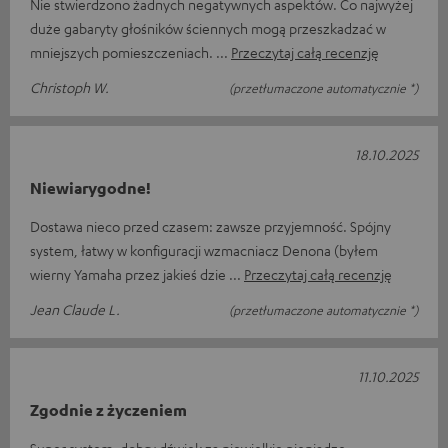
Nie stwierdzono żadnych negatywnych aspektów. Co najwyżej
duże gabaryty głośników ściennych mogą przeszkadzać w
mniejszych pomieszczeniach.
Przeczytaj całą recenzję
Christoph W.
(przetłumaczone automatycznie *)
18.10.2025
Niewiarygodne!
Dostawa nieco przed czasem: zawsze przyjemność. Spójny
system, łatwy w konfiguracji wzmacniacz Denona (byłem
wierny Yamaha przez jakieś dzie
Przeczytaj całą recenzję
Jean Claude L.
(przetłumaczone automatycznie *)
11.10.2025
Zgodnie z życzeniem
Super system, dobry dźwięk za niewielkie pieniądze.