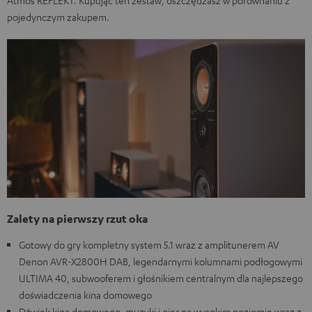
Atmos REFLEKT. Kupując ten zestaw, oszczędzasz w porównaniu z
pojedynczym zakupem.
Zalety na pierwszy rzut oka
Gotowy do gry kompletny system 5.1 wraz z amplitunerem AV
Denon AVR-X2800H DAB, legendarnymi kolumnami podłogowymi
ULTIMA 40, subwooferem i głośnikiem centralnym dla najlepszego
doświadczenia kina domowego
Dźwięk kina domowego, muzyki i gier na wysokim poziomie wraz z