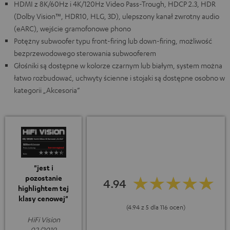
HDMI z 8K/60Hz i 4K/120Hz Video Pass-Trough, HDCP 2.3, HDR
(Dolby Vision™, HDR10, HLG, 3D), ulepszony kanał zwrotny audio
(eARC), wejście gramofonowe phono
Potężny subwoofer typu front-firing lub down-firing, możliwość
bezprzewodowego sterowania subwooferem
Głośniki są dostępne w kolorze czarnym lub białym, system można
łatwo rozbudować, uchwyty ścienne i stojaki są dostępne osobno w
kategorii „Akcesoria”
"jest i
pozostanie
4.94
highlightem tej
klasy cenowej"
(4.94 z 5 dla 116 ocen)
HiFi Vision
02/2019