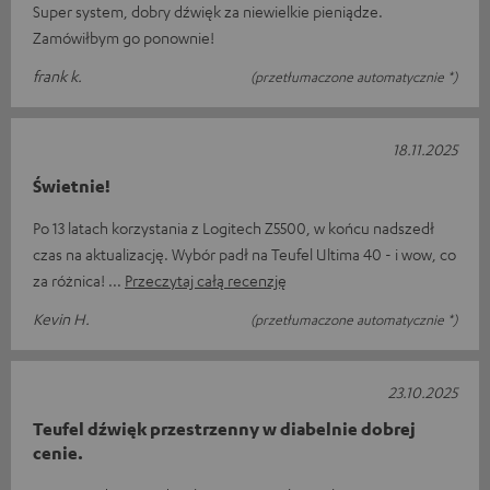
Super system, dobry dźwięk za niewielkie pieniądze.
Zamówiłbym go ponownie!
frank k.
(przetłumaczone automatycznie *)
18.11.2025
Świetnie!
Po 13 latach korzystania z Logitech Z5500, w końcu nadszedł
czas na aktualizację. Wybór padł na Teufel Ultima 40 - i wow, co
za różnica!
Przeczytaj całą recenzję
Kevin H.
(przetłumaczone automatycznie *)
23.10.2025
Teufel dźwięk przestrzenny w diabelnie dobrej
cenie.