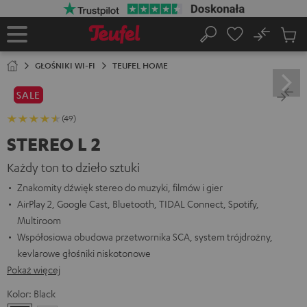
EJDŹ DO
ARTOŚCI
No
Zapi
Strona
Szukaj
Produ
główna
w
GŁOŚNIKI WI-FI
TEUFEL HOME
koszy
SALE
(49)
STEREO L 2
Każdy ton to dzieło sztuki
Znakomity dźwięk stereo do muzyki, filmów i gier
AirPlay 2, Google Cast, Bluetooth, TIDAL Connect, Spotify,
Multiroom
Współosiowa obudowa przetwornika SCA, system trójdrożny,
kevlarowe głośniki niskotonowe
Pokaż więcej
Kolor:
Black