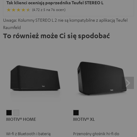
Tak klienci oceniają poprzednika Teufel STEREO L
(4.72 z 5 na 76 ocen)
Uwaga: Kolumny STEREO L 2 nie są kompatybilne z aplikacją Teufel
Raumfeld
To również może Ci się spodobać
MOTIV®
MOTIV®
MOTIV®
MOTIV® HOME
MOTIV® XL
HOME
HOME
XL
Black
White
Black
Wi-fi z Bluetooth i baterią
Przenośny głośnik hi-fi do