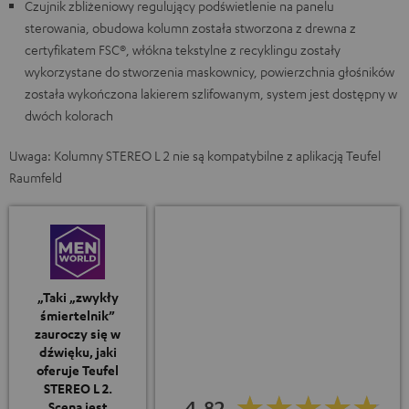
Czujnik zbliżeniowy regulujący podświetlenie na panelu
sterowania, obudowa kolumn została stworzona z drewna z
certyfikatem FSC®, włókna tekstylne z recyklingu zostały
wykorzystane do stworzenia maskownicy, powierzchnia głośników
została wykończona lakierem szlifowanym, system jest dostępny w
dwóch kolorach
Uwaga: Kolumny STEREO L 2 nie są kompatybilne z aplikacją Teufel
Raumfeld
„Taki „zwykły
śmiertelnik”
zauroczy się w
dźwięku, jaki
oferuje Teufel
STEREO L 2.
4.82
Scena jest