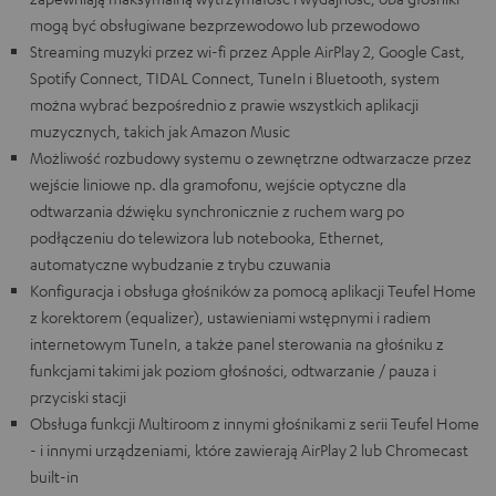
mogą być obsługiwane bezprzewodowo lub przewodowo
Streaming muzyki przez wi-fi przez Apple AirPlay 2, Google Cast,
Spotify Connect, TIDAL Connect, TuneIn i Bluetooth, system
można wybrać bezpośrednio z prawie wszystkich aplikacji
muzycznych, takich jak Amazon Music
Możliwość rozbudowy systemu o zewnętrzne odtwarzacze przez
wejście liniowe np. dla gramofonu, wejście optyczne dla
odtwarzania dźwięku synchronicznie z ruchem warg po
podłączeniu do telewizora lub notebooka, Ethernet,
automatyczne wybudzanie z trybu czuwania
Konfiguracja i obsługa głośników za pomocą aplikacji Teufel Home
z korektorem (equalizer), ustawieniami wstępnymi i radiem
internetowym TuneIn, a także panel sterowania na głośniku z
funkcjami takimi jak poziom głośności, odtwarzanie / pauza i
przyciski stacji
Obsługa funkcji Multiroom z innymi głośnikami z serii Teufel Home
- i innymi urządzeniami, które zawierają AirPlay 2 lub Chromecast
built-in