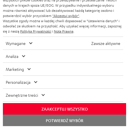
wszystkich plików cookies oraz na przekazywanie i przetwarzanie Twoich
danych w krajach spoza UE/EOG. W przypadku indywidualnego wyboru
1 × Maskwonice do STEREO L 2 (Para) – Black
można również aktywować lub dezaktywować każdą kategorię osobno i
potwierdzić wybór przyciskiem
"Akceptuj wybór"
.
Wszystkie zgody można w każdej chwili dopasować w "Ustawienia danych" i
odwołać ze skutkiem na przyszłość. Aby uzyskać więcej informacji, zapoznaj
się z naszą
Polityką Prywatności
i
Notą Prawną
.
Wymagane
Zawsze aktywne
Analiza
Marketing
Personalizacja
Zewnętrzne treści
Uwaga: Kolumny STEREO L 2 nie są kompatybilne z aplikacją Teufel
Raumfeld
ZAAKCEPTUJ WSZYSTKO
Rozpoc
POTWIERDŹ WYBÓR
czat