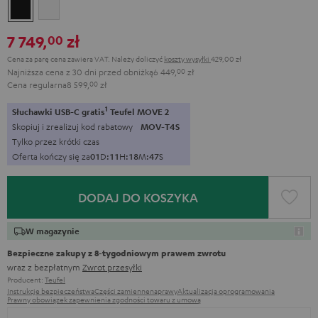
Black
White
7 749,
zł
00
Cena za parę cena zawiera VAT.
Należy doliczyć
koszty wysyłki
429,00 zł
Najniższa cena z 30 dni przed obniżką
6 449,
00
zł
Cena regularna
8 599,
00
zł
1
Słuchawki USB-C gratis
Teufel MOVE 2
Skopiuj i zrealizuj kod rabatowy
MOV-T4S
Tylko przez krótki czas
Oferta kończy się za
0
1
D
:
1
1
H
:
1
8
M
:
4
6
S
DODAJ DO KOSZYKA
W magazynie
Bezpieczne zakupy z 8‑tygodniowym prawem zwrotu
wraz z bezpłatnym
Zwrot przesyłki
Producent:
Teufel
Instrukcje bezpieczeństwa
Części zamienne
naprawy
Aktualizacja oprogramowania
Prawny obowiązek zapewnienia zgodności towaru z umową