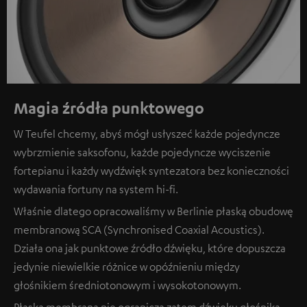
Magia źródła punktowego
W Teufel chcemy, abyś mógł usłyszeć każde pojedyncze
wybrzmienie saksofonu, każde pojedyncze wyciszenie
fortepianu i każdy wydźwięk syntezatora bez konieczności
wydawania fortuny na system hi-fi.
Właśnie dlatego opracowaliśmy w Berlinie płaską obudowę
membranową SCA (Synchronised Coaxial Acoustics).
Działa ona jak punktowe źródło dźwięku, które dopuszcza
jedynie niewielkie różnice w opóźnieniu między
głośnikiem średniotonowym i wysokotonowym.
Płaska membrana nie ogranicza zatem dźwięku głośnika