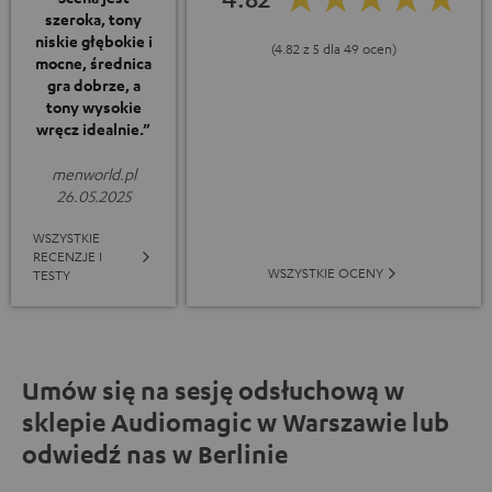
szeroka, tony
niskie głębokie i
(4.82 z 5 dla 49 ocen)
mocne, średnica
gra dobrze, a
tony wysokie
wręcz idealnie.”
menworld.pl
26.05.2025
WSZYSTKIE
RECENZJE I
WSZYSTKIE OCENY
TESTY
Umów się na sesję odsłuchową w
sklepie Audiomagic w Warszawie lub
odwiedź nas w Berlinie