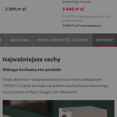
streamingu muzyki
2 399,
zł
3 449,
zł
00
00
2 549,
00
zł
Najniższa cena z 30 dni
przed obniżką
00
3 899,
zł
Cena regularna
IE
AKCESORIA
PEŁNA ZAWARTOŚĆ ZESTAWU
WSPARCIE
Najważniejsze cechy
Dlatego kochamy ten produkt
Dzięki aktywnym i bezprzewodowym kolumnom podłogowym
STEREO L 2 każdy ton staje się dziełem sztuki podczas streamingu
muzyki przez AirPlay2, Google Cast i Bluetooth.