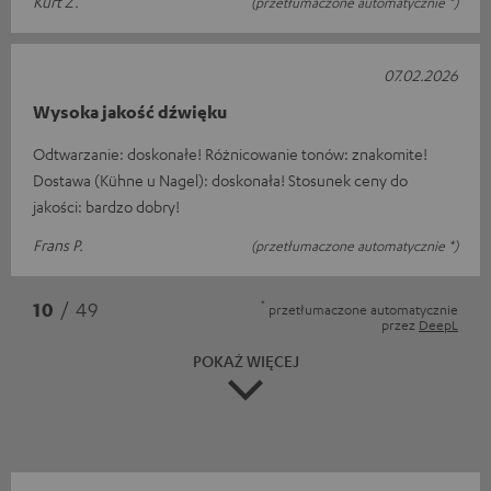
Kurt Z.
(przetłumaczone automatycznie *)
07.02.2026
Wysoka jakość dźwięku
Odtwarzanie: doskonałe! Różnicowanie tonów: znakomite!
Dostawa (Kühne u Nagel): doskonała! Stosunek ceny do
jakości: bardzo dobry!
Frans P.
(przetłumaczone automatycznie *)
*
10
/ 49
przetłumaczone automatycznie
przez
DeepL
POKAŻ WIĘCEJ