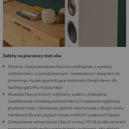
Zalety na pierwszy rzut oka
Aktywne i bezprzewodowe kolumny podłogowe o wysokiej
rozdzielczości i z ponadczasowym, nowoczesnym designem do
streamingu muzyki gwarantujące doskonały dźwięk stereo dla
każdego gatunku muzycznego
Akustyka klasy premium: trójdrożny system z koaksjalną
(współosiową) obudową przetwornika SCA zapewnia wyjątkową
przestrzenność, 3 kevlarowe głośniki niksotonowe o długim skoku
membrany dla precyzyjnych tonów średnich i potężnych basów
Zintegrowane wzmacniacze Class D o mocy 190 W po obu stronach
zapewniają maksymalną wytrzymałość i wydajność, oba głośniki