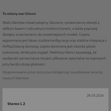
To mówią nasi klienci
Wielu klientów chwali potężny, klarowny i przestrzenny dźwięk z
obfitym basem i naturalnymi średnimi tonami, a także poprawę
dźwięku w porównaniu do wcześniejszych modeli. Często
wspominana jest łatwa i szybka konfiguracja oraz stabilna integracja z
AirPlay2/siecią domową; często doceniana jest również jakość
wykonania i atrakcyjny wygląd. Niektórzy klienci zauważają, że
wydajność wzmacniacza nie jest całkowicie optymalna na imprezach
przy bardzo dużej głośności.
Wygenerowane przez sztuczną inteligencję na podstawie recenzji
naszych klientów.
28.05.2026
Stereo L 2