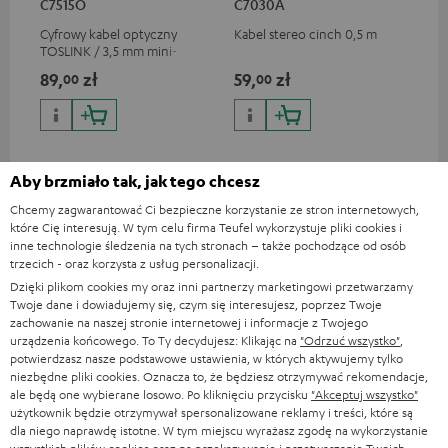
C7515O
C7030A
Cyfrowy kabel optyczny
Kabel stereo cinch 0,5 m
Got
TOSLINK / 3,5 mm mini-
gra
TOSLINK
pas
89,
zł
59,
zł
1 
00
00
i S
Aby brzmiało tak, jak tego chcesz
Chcemy zagwarantować Ci bezpieczne korzystanie ze stron internetowych,
które Cię interesują. W tym celu firma Teufel wykorzystuje pliki cookies i
Pełna zawartość zestawu
inne technologie śledzenia na tych stronach – także pochodzące od osób
trzecich - oraz korzysta z usług personalizacji.
STEREO L 2
Dzięki plikom cookies my oraz inni partnerzy marketingowi przetwarzamy
Twoje dane i dowiadujemy się, czym się interesujesz, poprzez Twoje
1 × STEREO L 2 Podstawowy Mk4 23 (szt.) – Black
zachowanie na naszej stronie internetowej i informacje z Twojego
1 × Kabel sieciowy do STEREO L 2 1,5 m – Black
urządzenia końcowego. To Ty decydujesz: Klikając na
"Odrzuć wszystko"
,
potwierdzasz nasze podstawowe ustawienia, w których aktywujemy tylko
1 × Stojak dla STEREO L 2
niezbędne pliki cookies. Oznacza to, że będziesz otrzymywać rekomendacje,
ale będą one wybierane losowo. Po kliknięciu przycisku
"Akceptuj wszystko"
1 × STEREO L 2 Drugi Mk4 23 (szt.) – Black
użytkownik będzie otrzymywał spersonalizowane reklamy i treści, które są
1 × Kabel sieciowy do STEREO L 2 1,5 m – Black
dla niego naprawdę istotne. W tym miejscu wyrażasz zgodę na wykorzystanie
1 × Stojak dla STEREO L 2