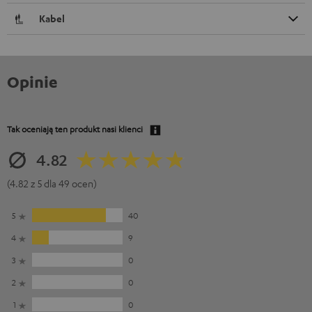
Kabel
Opinie
Tak oceniają ten produkt nasi klienci
4.82
(4.82 z 5 dla 49 ocen)
5
40
4
9
3
0
2
0
1
0