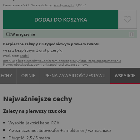
Cena zawiera VAT.
Należy doliczyć
koszty wysyłki
13,00 zł
DODAJ DO KOSZYKA
W magazynie
Bezpieczne zakupy z 8‑tygodniowym prawem zwrotu
wraz z bezpłatnym
Zwrot przesyłki
Producent:
Teufel
Instrukcje bezpieczeństwa
Części zamienne
naprawy
Aktualizacja oprogramowania
Prawny obowiązek zapewnienia zgodności towaru z umową
CECHY
OPINIE
PEŁNA ZAWARTOŚĆ ZESTAWU
WSPARCIE
Najważniejsze cechy
Zalety na pierwszy rzut oka
Wysokiej jakości kabel RCA
Przeznaczenie: Subwoofer + amplituner / wzmacniacz
Długość: 2,5 / 5 metra