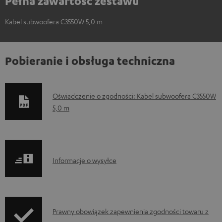
Pełna zawartość zestawu
Kabel subwoofera C3550W 5,0 m
Pobieranie i obsługa techniczna
D
Oświadczenie o zgodności: Kabel subwoofera C3550W
5,0 m
o
k
u
m
I
Informacje o wysyłce
e
n
n
f
t
o
I
Prawny obowiązek zapewnienia zgodności towaru z
y
r