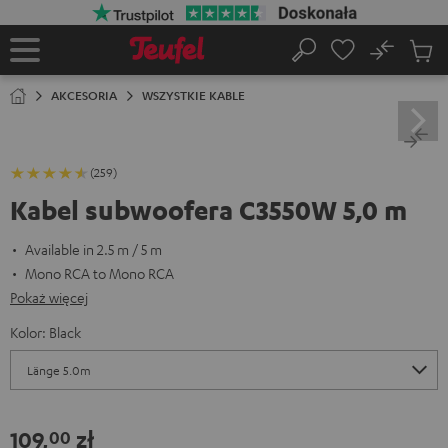
EJDŹ DO
ARTOŚCI
No
Zapi
Strona
Szukaj
Produ
główna
w
AKCESORIA
WSZYSTKIE KABLE
koszy
(259)
Kabel subwoofera C3550W 5,0 m
Available in 2.5 m / 5 m
Mono RCA to Mono RCA
Pokaż więcej
Kolor:
Black
109,
zł
00