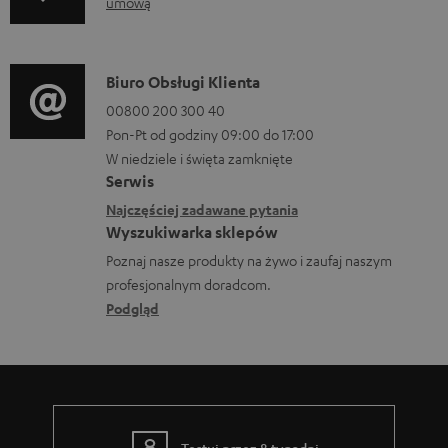
umową
n
d
m
f
o
a
o
p
D
Biuro Obsługi Klienta
c
r
o
a
00800 200 300 40
j
m
b
Pon-Pt od godziny 09:00 do 17:00
n
e
a
W niedziele i święta zamknięte
r
e
o
Serwis
c
a
k
w
Najczęściej zadawane pytania
j
n
o
Wyszukiwarka sklepów
y
e
i
n
Poznaj nasze produkty na żywo i zaufaj naszym
s
d
a
profesjonalnym doradcom.
t
y
o
Podgląd
a
ł
t
k
c
y
t
e
c
o
z
w
Testuj przez 8 tygodni