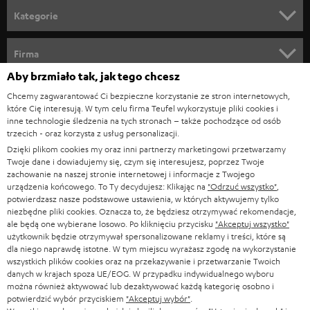
n
Kategorie
e
KINO DOMOWE
w
Firma
s
Aby brzmiało tak, jak tego chcesz
KOMPLETNE SYSTEMY
WSPARCIE
l
Sklepy internetowe Teufel
Chcemy zagwarantować Ci bezpieczne korzystanie ze stron internetowych,
SOUNDBARY
które Cię interesują. W tym celu firma Teufel wykorzystuje pliki cookies i
e
KARIERA
inne technologie śledzenia na tych stronach – także pochodzące od osób
NIEMCY
t
trzecich - oraz korzysta z usług personalizacji.
GŁOŚNIKI HIFI
KONTAKT PRASOWY
Dzięki plikom cookies my oraz inni partnerzy marketingowi przetwarzamy
t
AUSTRIA
Twoje dane i dowiadujemy się, czym się interesujesz, poprzez Twoje
SMART HOME
e
zachowanie na naszej stronie internetowej i informacje z Twojego
B2B
urządzenia końcowego. To Ty decydujesz: Klikając na
"Odrzuć wszystko"
,
r
SZWAJCARIA
potwierdzasz nasze podstawowe ustawienia, w których aktywujemy tylko
BLUETOOTH
BLOG
niezbędne pliki cookies. Oznacza to, że będziesz otrzymywać rekomendacje,
a
ale będą one wybierane losowo. Po kliknięciu przycisku
"Akceptuj wszystko"
SŁUCHAWKI
użytkownik będzie otrzymywał spersonalizowane reklamy i treści, które są
HOLANDIA
NEWSLETTER
dla niego naprawdę istotne. W tym miejscu wyrażasz zgodę na wykorzystanie
SŁUCHAWKI BLUETOOTH
wszystkich plików cookies oraz na przekazywanie i przetwarzanie Twoich
SKLEPY
danych w krajach spoza UE/EOG. W przypadku indywidualnego wyboru
BELGIA
można również aktywować lub dezaktywować każdą kategorię osobno i
WIEŻE HI-FI
KORZYŚCI
potwierdzić wybór przyciskiem
"Akceptuj wybór"
.