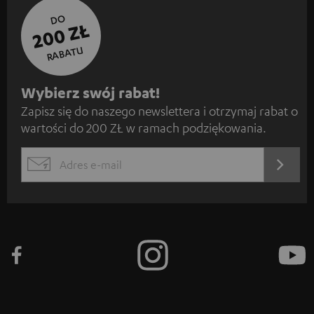
DO
200 ZŁ
RABATU
Z
Wybierz swój rabat!
Zapisz się do naszego newslettera i otrzymaj rabat o
a
wartości do 200 ZŁ w ramach podziękowania.
p
i
REJES
EMAIL
s
WIDGET
z
s
i
ę
d
o