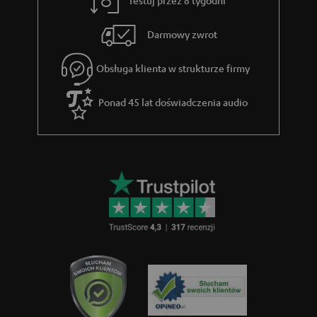
ą
e
c
Darmowy zwrot
e
Obsługa klienta w strukturze firmy
g
w
Ponad 45 lat doświadczenia audio
a
r
a
n
c
j
i