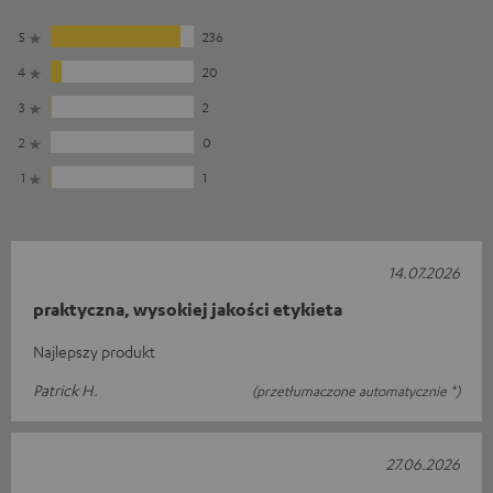
5
236
4
20
3
2
2
0
1
1
14.07.2026
praktyczna, wysokiej jakości etykieta
Najlepszy produkt
Patrick H.
(przetłumaczone automatycznie *)
27.06.2026