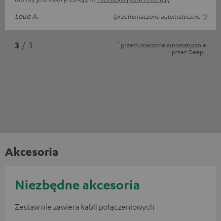
Louis A.
(przetłumaczone automatycznie *)
*
3
/ 3
przetłumaczone automatycznie
przez
DeepL
Akcesoria
Niezbędne akcesoria
Zestaw nie zawiera kabli połączeniowych