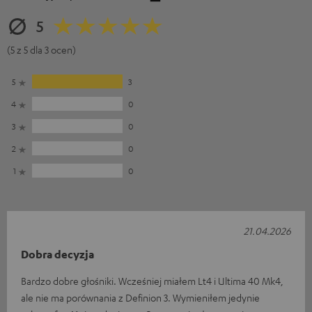
5
(5 z 5 dla 3 ocen)
5
3
4
0
3
0
2
0
1
0
21.04.2026
Dobra decyzja
Bardzo dobre głośniki. Wcześniej miałem Lt4 i Ultima 40 Mk4,
ale nie ma porównania z Definion 3. Wymieniłem jedynie