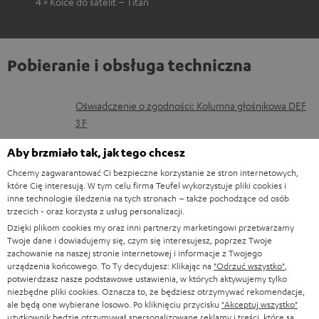
4 × Kolce do satelit – Titan
Pobieranie i obsługa techniczna
D
Oświadczenie o zgodności: Kolumna głośnikowa DEF
3 F
o
k
Instrukcje obsługi: Kolumna głośnikowa DEF 3 F
Aby brzmiało tak, jak tego chcesz
u
Chcemy zagwarantować Ci bezpieczne korzystanie ze stron internetowych,
Skrócona instrukcja obsługi: Kolumna głośnikowa DEF
które Cię interesują. W tym celu firma Teufel wykorzystuje pliki cookies i
m
3 F
inne technologie śledzenia na tych stronach – także pochodzące od osób
e
trzecich - oraz korzysta z usług personalizacji.
Instrukcja bezpieczeństwa: Kolumna głośnikowa DEF
Dzięki plikom cookies my oraz inni partnerzy marketingowi przetwarzamy
n
3 F
Twoje dane i dowiadujemy się, czym się interesujesz, poprzez Twoje
t
zachowanie na naszej stronie internetowej i informacje z Twojego
Instrukcje obsługi: Głośnik centralny DEF 3 C
urządzenia końcowego. To Ty decydujesz: Klikając na
"Odrzuć wszystko"
,
y
potwierdzasz nasze podstawowe ustawienia, w których aktywujemy tylko
Instrukcje obsługi: Subwoofer aktywny S 6000 SW
niezbędne pliki cookies. Oznacza to, że będziesz otrzymywać rekomendacje,
d
ale będą one wybierane losowo. Po kliknięciu przycisku
"Akceptuj wszystko"
Skrócona instrukcja obsługi: Subwoofer aktywny S
użytkownik będzie otrzymywał spersonalizowane reklamy i treści, które są