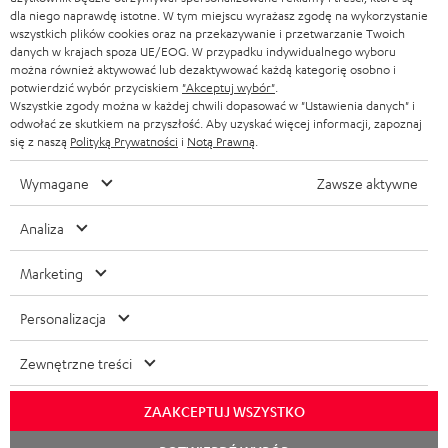
o
dla niego naprawdę istotne. W tym miejscu wyrażasz zgodę na wykorzystanie
6000 SW
p
wszystkich plików cookies oraz na przekazywanie i przetwarzanie Twoich
danych w krajach spoza UE/EOG. W przypadku indywidualnego wyboru
Instrukcja bezpieczeństwa: Subwoofer aktywny S
o
można również aktywować lub dezaktywować każdą kategorię osobno i
6000 SW
b
potwierdzić wybór przyciskiem
"Akceptuj wybór"
.
Wszystkie zgody można w każdej chwili dopasować w "Ustawienia danych" i
r
odwołać ze skutkiem na przyszłość. Aby uzyskać więcej informacji, zapoznaj
się z naszą
Polityką Prywatności
i
Notą Prawną
.
a
I
Informacje o wysyłce
n
Wymagane
Zawsze aktywne
n
i
Analiza
f
a
o
I
Marketing
Prawny obowiązek zapewnienia zgodności towaru z
r
umową
n
Personalizacja
m
f
a
o
Zewnętrzne treści
D
Biuro Obsługi Klienta
c
r
a
00800 200 300 40
j
ZAAKCEPTUJ WSZYSTKO
m
Pon-Pt od godziny 09:00 do 17:00
n
e
Rozpoc