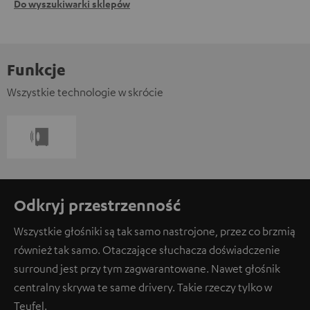
Do wyszukiwarki sklepów
Funkcje
Wszystkie technologie w skrócie
Odkryj przestrzenność
Wszystkie głośniki są tak samo nastrojone, przez co brzmią
również tak samo. Otaczające słuchacza doświadczenie
surround jest przy tym zagwarantowane. Nawet głośnik
centralny skrywa te same drivery. Takie rzeczy tylko w
Teufel.