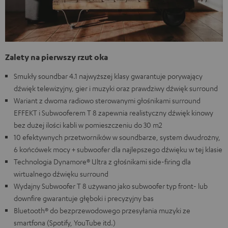
Zalety na pierwszy rzut oka
Smukły soundbar 4.1 najwyższej klasy gwarantuje porywający
dźwięk telewizyjny, gier i muzyki oraz prawdziwy dźwięk surround
Wariant z dwoma radiowo sterowanymi głośnikami surround
EFFEKT i Subwooferem T 8 zapewnia realistyczny dźwięk kinowy
bez dużej ilości kabli w pomieszczeniu do 30 m2
10 efektywnych przetworników w soundbarze, system dwudrożny,
6 końcówek mocy + subwoofer dla najlepszego dźwięku w tej klasie
Technologia Dynamore® Ultra z głośnikami side-firing dla
wirtualnego dźwięku surround
Wydajny Subwoofer T 8 używano jako subwoofer typ front- lub
downfire gwarantuje głęboki i precyzyjny bas
Bluetooth® do bezprzewodowego przesyłania muzyki ze
smartfona (Spotify, YouTube itd.)