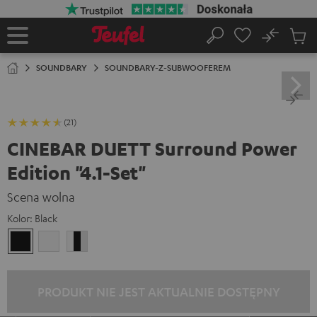
EJDŹ DO
ARTOŚCI
No
Zapi
Strona
Szukaj
Produ
główna
w
SOUNDBARY
SOUNDBARY-Z-SUBWOOFEREM
koszy
(21)
CINEBAR DUETT Surround Power
Edition "4.1-Set"
Scena wolna
Kolor:
Black
Black
White
White/Black/Black-
White
PRODUKT NIE JEST AKTUALNIE DOSTĘPNY