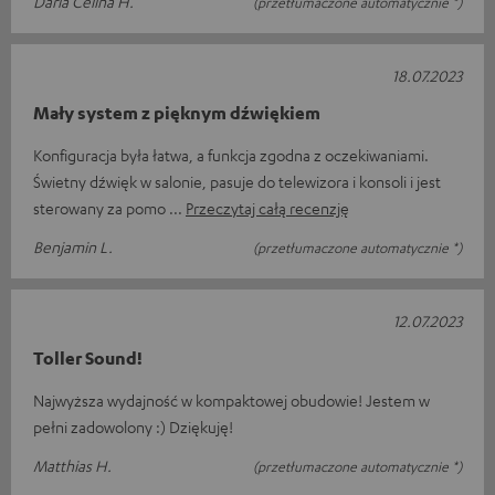
Daria Celina H.
(przetłumaczone automatycznie *)
18.07.2023
Mały system z pięknym dźwiękiem
Konfiguracja była łatwa, a funkcja zgodna z oczekiwaniami.
Świetny dźwięk w salonie, pasuje do telewizora i konsoli i jest
sterowany za pomo
Przeczytaj całą recenzję
Benjamin L.
(przetłumaczone automatycznie *)
12.07.2023
Toller Sound!
Najwyższa wydajność w kompaktowej obudowie! Jestem w
pełni zadowolony :) Dziękuję!
Matthias H.
(przetłumaczone automatycznie *)