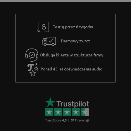
y
t
c
o
z
w
Testuj przez 8 tygodni
ą
e
c
Darmowy zwrot
e
Obsługa klienta w strukturze firmy
g
w
Ponad 45 lat doświadczenia audio
a
r
a
n
c
j
i