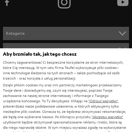
ę
d
o
n
Kategorie
e
KINO DOMOWE
w
Firma
Aby brzmiało tak, jak tego chcesz
s
KOMPLETNE SYSTEMY
Chcemy zagwarantować Ci bezpieczne korzystanie ze stron internetowych,
WSPARCIE
l
Sklepy internetowe Teufel
które Cię interesują. W tym celu firma Teufel wykorzystuje pliki cookies i
SOUNDBARY
inne technologie śledzenia na tych stronach – także pochodzące od osób
e
KARIERA
trzecich - oraz korzysta z usług personalizacji.
NIEMCY
t
Dzięki plikom cookies my oraz inni partnerzy marketingowi przetwarzamy
GŁOŚNIKI HIFI
KONTAKT PRASOWY
Twoje dane i dowiadujemy się, czym się interesujesz, poprzez Twoje
t
AUSTRIA
zachowanie na naszej stronie internetowej i informacje z Twojego
SMART HOME
e
urządzenia końcowego. To Ty decydujesz: Klikając na
"Odrzuć wszystko"
,
B2B
potwierdzasz nasze podstawowe ustawienia, w których aktywujemy tylko
r
SZWAJCARIA
BLUETOOTH
niezbędne pliki cookies. Oznacza to, że będziesz otrzymywać rekomendacje,
BLOG
ale będą one wybierane losowo. Po kliknięciu przycisku
"Akceptuj wszystko"
a
użytkownik będzie otrzymywał spersonalizowane reklamy i treści, które są
SŁUCHAWKI
dla niego naprawdę istotne. W tym miejscu wyrażasz zgodę na wykorzystanie
HOLANDIA
NEWSLETTER