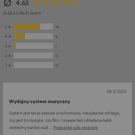
4.62
(4.62 z 5 dla 21 ocen)
5
14
4
6
3
1
2
0
1
0
06.12.2023
Wydajny system muzyczny
System jest teraz zawsze uruchomiony, niezależnie od tego,
czy jest to muzyka, czy film. I prawie bez układania kabli.
Jesteśmy bardzo zad
Przeczytaj całą recenzję