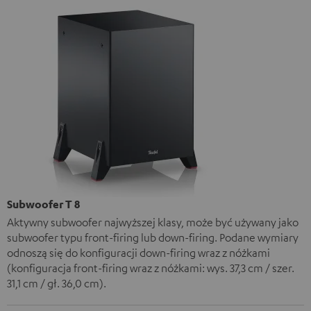
Subwoofer T 8
Aktywny subwoofer najwyższej klasy, może być używany jako
subwoofer typu front-firing lub down-firing. Podane wymiary
odnoszą się do konfiguracji down-firing wraz z nóżkami
(konfiguracja front-firing wraz z nóżkami: wys. 37,3 cm / szer.
31,1 cm / gł. 36,0 cm).