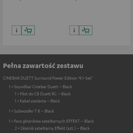
jakości obrazu z
realistycznymi kontrastami i
kolorami
Pełna zawartość zestawu
CINEBAR DUETT Surround Power Edition "4.1-Set"
1 × Soundbar Cinebar Duett – Black
1 × Pilot do CB Duett RC – Black
1 × Kabel zasilania – Black
1 × Subwoofer T 8 – Black
1 × Para głośników satelitarnych EFFEKT – Black
2 × Głośnik satelitarny Effekt (szt.) – Black