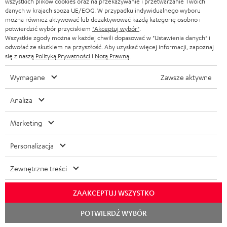
wszystkich plików cookies oraz na przekazywanie i przetwarzanie Twoich
SŁUCHAWKI BLUETOOTH
danych w krajach spoza UE/EOG. W przypadku indywidualnego wyboru
SKLEPY
można również aktywować lub dezaktywować każdą kategorię osobno i
BELGIA
potwierdzić wybór przyciskiem
"Akceptuj wybór"
.
WIEŻE HI-FI
KORZYŚCI
Wszystkie zgody można w każdej chwili dopasować w "Ustawienia danych" i
odwołać ze skutkiem na przyszłość. Aby uzyskać więcej informacji, zapoznaj
FRANCJA
GŁOŚNIKI
się z naszą
Polityką Prywatności
i
Notą Prawną
.
TEUFEL STORY
POLSKA
ULTIMA
Wymagane
Zawsze aktywne
ZARZĄD
SŁUCHAWKI DOUSZNE
Analiza
HISZPANIA
TROSKA O ŚRODOWISKO
Zmiany techniczne, literówki i pomyłki zastrzeżone. Akcesoria pokazane na
FANSHOP
Marketing
WARTOŚCI
zdjęciach nie wchodzą w zakres dostawy. Ewentualne opłaty za utylizację
WŁOCHY
baterii są wliczone w cenę.
NOWOŚCI
Personalizacja
DOSTĘPNOŚĆ BEZ BARIER
STANY ZJEDNOCZONE
©2026 Lautsprecher Teufel GmbH - All rights reserved.
Zewnętrzne treści
Nota prawna
OWH
Polityka prywatności
INNE KRAJE
ZAAKCEPTUJ WSZYSTKO
Ustawienia ochrony prywatności
EU Data Act
odstąp od umowy tutaj
Rozpoc
POTWIERDŹ WYBÓR
czat