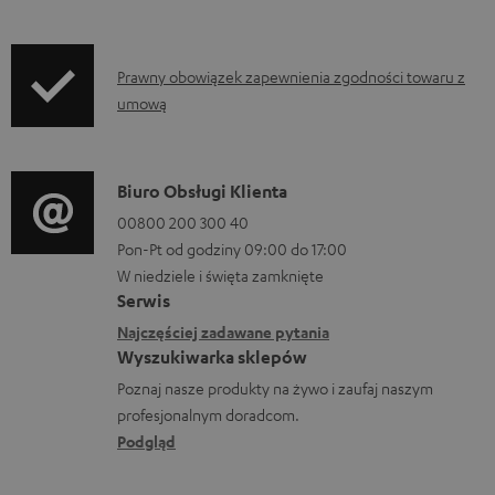
p
o
I
b
Prawny obowiązek zapewnienia zgodności towaru z
umową
n
r
f
a
o
n
D
Biuro Obsługi Klienta
r
i
a
00800 200 300 40
m
a
Pon-Pt od godziny 09:00 do 17:00
n
a
W niedziele i święta zamknięte
e
Serwis
c
k
Najczęściej zadawane pytania
j
o
Wyszukiwarka sklepów
e
n
Poznaj nasze produkty na żywo i zaufaj naszym
d
profesjonalnym doradcom.
t
o
Podgląd
a
t
k