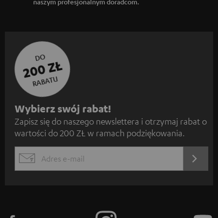
naszym profesjonalnym doradcom.
DO
200 ZŁ
RABATU
Z
Wybierz swój rabat!
Zapisz się do naszego newslettera i otrzymaj rabat o
a
wartości do 200 ZŁ w ramach podziękowania.
p
i
REJES
EMAIL
s
WIDGET
z
s
i