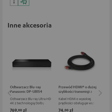
Inne akcesoria
Odtwarzacz Blu-ray
Przewód HDMI® o dużej
1,5
Panasonic DP-UB154
szybkości transmisji z
C7
Ethernetem
Odtwarzacz Blu-ray Ultra HD
Kabel HDMI o wysokiej
Cyf
4K z technologią Dolby
prędkości obsługuje wszystkie
TOS
Atmos i obsługą Multi HDR
specyfikacje 2.0, jak na
TO
769,
zł
74,
zł
89
00
00
oraz HDR10+ dla znakomitej
przykład 4K 50/60p i 4K 3D