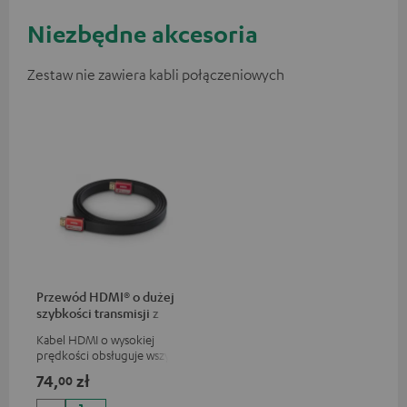
Niezbędne akcesoria
Zestaw nie zawiera kabli połączeniowych
Przewód HDMI® o dużej
szybkości transmisji z
Ethernetem
Kabel HDMI o wysokiej
prędkości obsługuje wszystkie
specyfikacje 2.0, jak na
74,
zł
00
przykład 4K 50/60p i 4K 3D