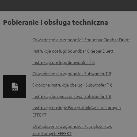
Pobieranie i obsługa techniczna
D
Oświadczenie o zgodności: Soundbar Cinebar Duett
o
Instrukcje obsługi: Soundbar Cinebar Duett
k
Instrukcje obsługi: Subwoofer T 8
u
Oświadczenie o zgodności: Subwoofer T 8
m
e
Skrócona instrukcja obsługi: Subwoofer T 8
n
Instrukcja bezpieczeństwa: Subwoofer T 8
t
Instrukcje obsługi: Para głośników satelitarnych
y
EFFEKT
d
Oświadczenie o zgodności: Para głośników
o
satelitarnych EFFEKT