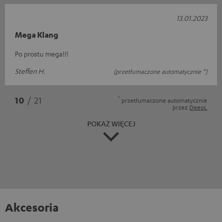
13.01.2023
Mega Klang
Po prostu mega!!!
Steffen H.
(przetłumaczone automatycznie *)
*
10
/ 21
przetłumaczone automatycznie
przez
DeepL
POKAŻ WIĘCEJ
Akcesoria