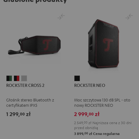
ROCKSTER
ROCKSTER
ROCKSTER
ROCKSTER
ROCKSTER CROSS 2
ROCKSTER NEO
CROSS
CROSS
CROSS
NEO
2
2
2
Black
Głośnik stereo Bluetooth z
Moc szczytowa 130 dB SPL - oto
Black
Black
Light
certyfikatem IPX5
nowy ROCKSTER NEO
&
&
Gray
1 299,
zł
2 999,
zł
00
00
Green
Red
2 549,
00
zł
Najniższa cena z 30 dni
przed obniżką
00
3 899,
zł
Cena regularna