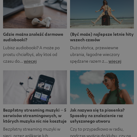
Marvela A gdyby…?, w którym rozgrywane są
alternatywne historie z FUM. Oczywiście fani Marvela
natychmiast rozpoznają, że pierwsze trzy tytuły to filmy
Marvela, podczas gdy ostatnie to tytuły obecnych lub
nadchodzących seriali. […]
(Być może) najlepsze letnie hity
Gdzie można znaleźć darmowe
wszech czasów
audiobooki?
Dużo słońca, przewiewne
Lubisz audiobooki? A może po
ubrania, łagodne wieczory
prostu chciałbyś, aby ktoś od
spędzane razem z…
więcej
czasu do…
więcej
Bezpłatny streaming muzyki – 5
Jak nazywa się ta piosenka?
serwisów streamingowych, w
Sposoby na znalezienie raz
których muzyka nic nie kosztuje
usłyszanego utworu
Bezpłatny streaming muzyki w
Czy to przypadkowo w radiu,
sieci, przez aplikację lub
podczas wyjścia do klubu, czy na