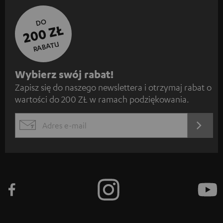
DO
200 ZŁ
RABATU
Z
Wybierz swój rabat!
Zapisz się do naszego newslettera i otrzymaj rabat o
a
wartości do 200 ZŁ w ramach podziękowania.
p
i
REJES
EMAIL
s
WIDGET
z
s
i
ę
d