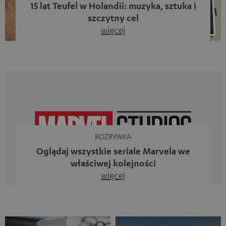
15 lat Teufel w Holandii: muzyka, sztuka i
szczytny cel
więcej
Piętnaście lat działalności firmy Teufel w Holandii oraz 10.
rocznica powstania naszego bloga. Dwa wspaniałe
kamienie milowe, z których jesteśmy dumni. Jednak
zamiast tylko spoglądać wstecz, chcieliśmy przede
wszystkim zrobić coś, co odzwierciedla to, co
reprezentuje firma Teufel: uczcić siłę dźwięku i
jednocześnie dać coś od siebie. Muzyka ma przecież o
wiele większe znaczenie niż […]
ROZRYWKA
Oglądaj wszystkie seriale Marvela we
właściwej kolejności
więcej
Iron Man, Doktor Strange, Czarna Wdowa kontra Ms
Marvel, Loki, Mecenas She-Hulk i Daredevil. Nie, to
zestawienie nie jest aluzją do animowanego serialu