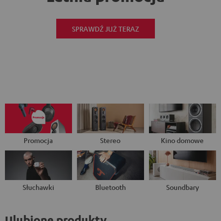
SPRAWDŹ JUŻ TERAZ
Promocja
Stereo
Kino domowe
Słuchawki
Bluetooth
Soundbary
Ulubione produkty