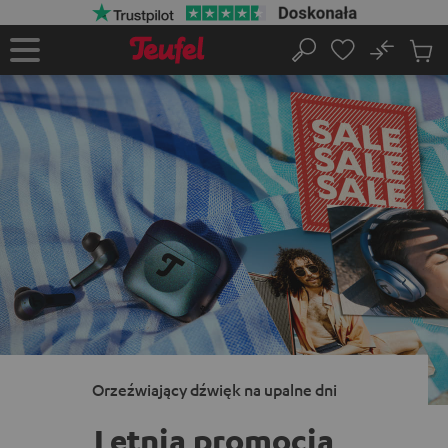
EJDŹ DO
ARTOŚCI
No
Zapi
Strona
Szukaj
Produ
główna
w
koszy
Orzeźwiający dźwięk na upalne dni
Letnia promocja