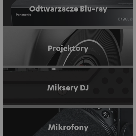
Odtwarzacze Blu-ray
Projektory
Miksery DJ
Mikrofony