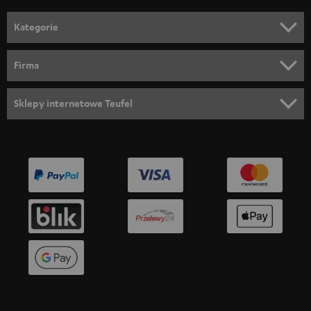
o
n
Kategorie
e
KINO DOMOWE
w
Firma
s
KOMPLETNE SYSTEMY
WSPARCIE
l
Sklepy internetowe Teufel
SOUNDBARY
e
KARIERA
NIEMCY
t
GŁOŚNIKI HIFI
KONTAKT PRASOWY
t
AUSTRIA
SMART HOME
e
B2B
r
SZWAJCARIA
BLUETOOTH
BLOG
a
SŁUCHAWKI
HOLANDIA
NEWSLETTER
SŁUCHAWKI BLUETOOTH
SKLEPY
BELGIA
WIEŻE HI-FI
KORZYŚCI