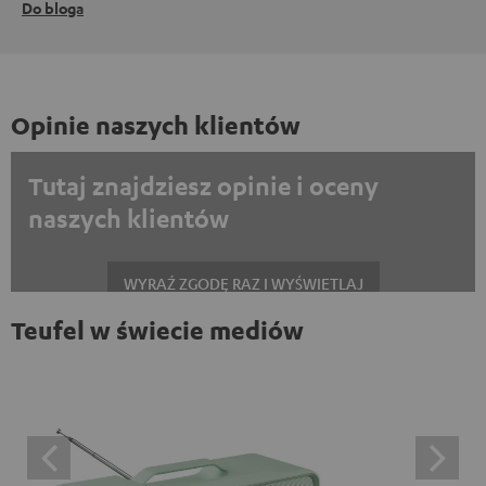
Do bloga
Opinie naszych klientów
Tutaj znajdziesz opinie i oceny
naszych klientów
WYRAŹ ZGODĘ RAZ I WYŚWIETLAJ
Teufel w świecie mediów
Zawsze wyświetlać treści zewnętrzne? Włącz tę opcję w ustawieniach
danych
Opinie na platformie Trustpilot są treściami
zewnętrznymi. Zawartość zewnętrzną można wyświetlić
tutaj za pomocą jednego kliknięcia. Kliknięcie na treść
oznacza wyrażenie zgody na wyświetlanie treści