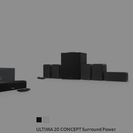
ULTIMA
ULTIMA
20
20
ULTIMA 20 CONCEPT Surround Power