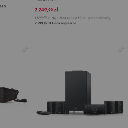
czeń
5.1
5.1
2 249,
zł
00
set
set
1 899,
00
zł
Najniższa cena z 30 dni przed obniżką
Black
White
00
2 599,
zł
Cena regularna