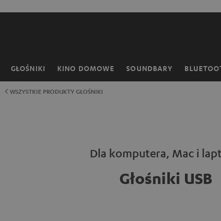
EJDŹ DO
ARTOŚCI
GŁOŚNIKI
KINO DOMOWE
SOUNDBARY
BLUETOO
Strona
główna
WSZYSTKIE PRODUKTY GŁOŚNIKI
Dla komputera, Mac i lap
Głośniki USB