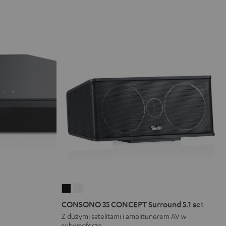
CONSONO
CONSONO
35
35
CONSONO 35 CONCEPT Surround 5.1 set
CONCEPT
CONCEPT
Z dużymi satelitami i amplitunerem AV w
subwooferze
Surround
Surround