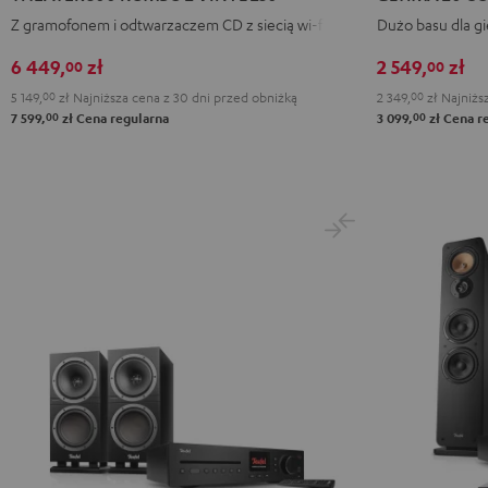
KOMBO
CONCEPT
CONCEP
Z gramofonem i odtwarzaczem CD z siecią wi-fi
Dużo basu dla gi
2
Power
Power
VINYL
Edition
Edition
6 449,
zł
2 549,
zł
00
00
250
"2.1-
"2.1-
5 149,
00
zł
Najniższa cena z 30 dni przed obniżką
2 349,
00
zł
Najniższ
Black
Set"
Set"
00
00
7 599,
zł
Cena regularna
3 099,
zł
Cena re
Black
White