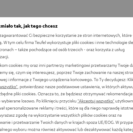
miało tak, jak tego chcesz
agwarantować Ci bezpieczne korzystanie ze stron internetowych, które 
ą. W tym celu firma Teufel wykorzystuje pliki cookies i inne technologie śl
stronach – także pochodzące od osób trzecich - oraz korzysta z usług
zacji.
likom cookies my oraz inni partnerzy marketingowi przetwarzamy Twoje d
emy się, czym się interesujesz, poprzez Twoje zachowanie na naszej stro
owej i informacje z Twojego urządzenia końcowego. To Ty decydujesz: Klik
wszystko"
, potwierdzasz nasze podstawowe ustawienia, w których aktyw
ezbędne pliki cookies. Oznacza to, że będziesz otrzymywać rekomendacje,
 wybierane losowo. Po kliknięciu przycisku
"Akceptuj wszystko"
użytkowni
ał spersonalizowane reklamy i treści, które są dla niego naprawdę istotn
wyrażasz zgodę na wykorzystanie wszystkich plików cookies oraz na
Zestaw
Zestaw
Zestaw
wanie i przetwarzanie Twoich danych w krajach spoza UE/EOG. W przyp
stereo
stereo
stereo
Zestaw stereo ROCKSTER CRO
alnego wyboru można również aktywować lub dezaktywować każdą kateg
ROCKSTER
ROCKSTER
ROCKSTER
el ROCKSTER CROSS 2