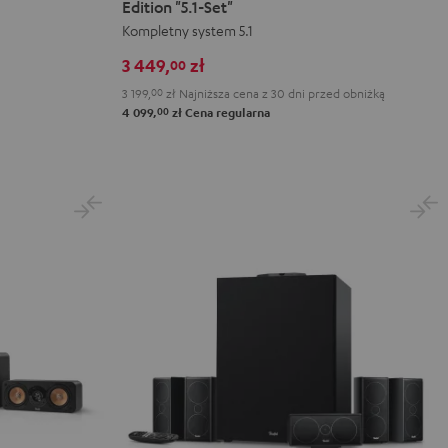
CONCEPT
CONCEPT
Edition "5.1-Set"
Surround
Surround
Kompletny system 5.1
Power
Power
3 449,
zł
00
Edition
Edition
3 199,
00
zł
Najniższa cena z 30 dni przed obniżką
"5.1-
"5.1-
00
4 099,
zł
Cena regularna
Set"
Set"
Black
White