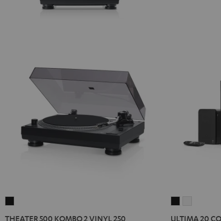
THEATER
ULTIMA
ULTIMA
500
20
20
THEATER 500 KOMBO 2 VINYL 250
ULTIMA 20 CON