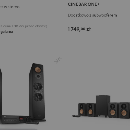
T
CINEBAR ONE+
Black
White
er w stereo
Dodatkowo z subwooferem
a cena z 30 dni przed obniżką
1 749,
zł
00
gularna