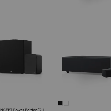
CINEBAR
CINEBAR
CEPT Power Edition "2.1-Set"
ONE+
ONE+