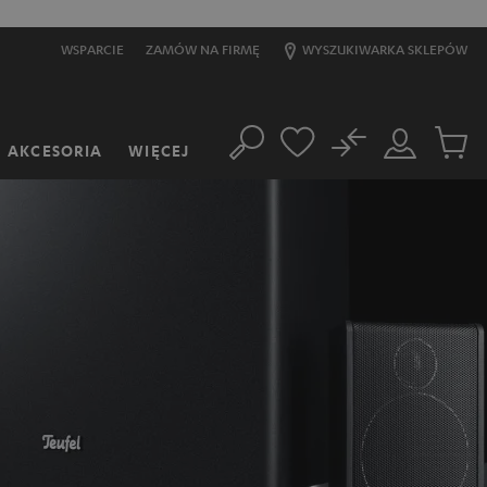
WSPARCIE
ZAMÓW NA FIRMĘ
WYSZUKIWARKA SKLEPÓW
No
AKCESORIA
WIĘCEJ
Szukaj
Moje
Produkt
konto
w
koszyk