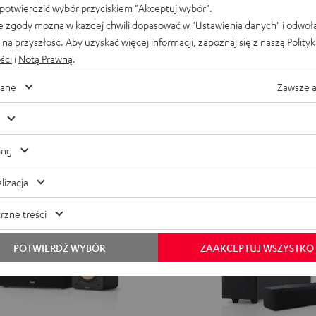
Para głośników Bluetooth z certyfi
 potwierdzić wybór przyciskiem
"Akceptuj wybór"
.
CROSS
CROSS
CROSS
 2 w stylowym designie Fender
e zgody można w każdej chwili dopasować w "Ustawienia danych" i odwoł
2 449,
zł
00
Oferta
2
2
2
na przyszłość. Aby uzyskać więcej informacji, zapoznaj się z naszą
Polity
2 499,
00
zł
Najniższa cena z 30 dni prz
Black
Black
Light
ści
i
Notą Prawną
.
00
2 599,
zł
Cena regularna
&
&
Gray
Green
Red
ane
Zawsze 
ing
lizacja
rzne treści
POTWIERDŹ WYBÓR
ZAAKCEPTUJ WSZYSTKO