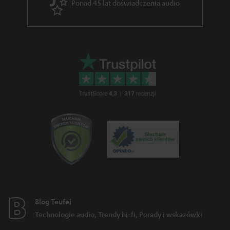
Ponad 45 lat doświadczenia audio
d
i
d
e
n
Blog Teufel
Technologie audio, Trendy hi-fi, Porady i wskazówki