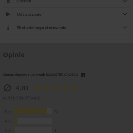
Głośnik
Odtwarzanie
Pilot zdalnego sterowania
Opinie
Ocena dotyczy słuchawek
ROCKSTER CROSS 2
4.83
(4.83 z 5 dla 87 ocen)
5
75
4
9
3
3