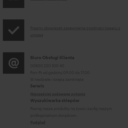
r
p
n
a
r
f
n
o
o
i
d
I
Prawny obowiązek zapewnienia zgodności towaru z
r
a
umową
u
n
m
c
f
a
t
o
D
Biuro Obsługi Klienta
c
.
r
a
00800 200 300 40
j
s
m
Pon-Pt od godziny 09:00 do 17:00
n
e
u
a
W niedziele i święta zamknięte
e
o
Serwis
p
c
k
w
Najczęściej zadawane pytania
p
j
o
Wyszukiwarka sklepów
y
o
e
n
Poznaj nasze produkty na żywo i zaufaj naszym
s
r
d
profesjonalnym doradcom.
t
y
t
o
Podgląd
a
ł