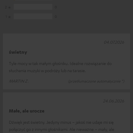
2
0
1
0
04.07.2026
świetny
Tyle mocy w tak małym głośniku. Idealne rozwiązanie do
słuchania muzyki w podróży lub na tarasie.
MARTIN Z.
(przetłumaczone automatycznie *)
24.06.2026
Małe, ale urocze
Dźwięk jest świetny. Jedyny minus – jakoś nie udaje mi się
połączyć go z innymi głośnikami. Ale nieważne – mały, ale