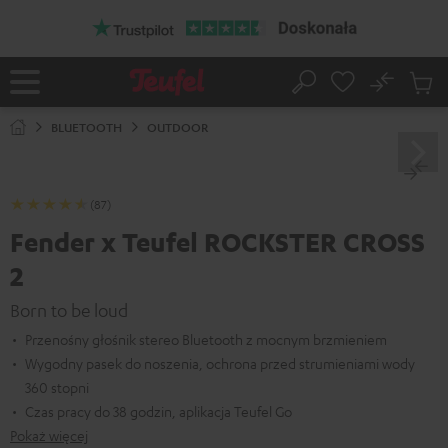
EJDŹ DO
ARTOŚCI
No
Zapi
Strona
Szukaj
Produ
główna
w
BLUETOOTH
OUTDOOR
koszy
(87)
Fender x Teufel ROCKSTER CROSS
2
Born to be loud
Przenośny głośnik stereo Bluetooth z mocnym brzmieniem
Wygodny pasek do noszenia, ochrona przed strumieniami wody
360 stopni
Czas pracy do 38 godzin, aplikacja Teufel Go
Pokaż więcej