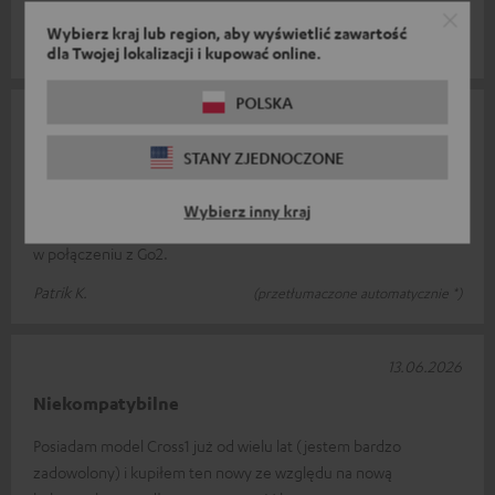
ma już 20 lat.
Przeczytaj całą recenzję
Wybierz kraj lub region, aby wyświetlić zawartość
Kristina S.
(przetłumaczone automatycznie *)
dla Twojej lokalizacji i kupować online.
POLSKA
16.06.2026
STANY ZJEDNOCZONE
Prawdziwy rozbawiciel
Cross jest raczej przeznaczony do imprez i to świetne
Wybierz inny kraj
urządzenie, ale niestety nie sprawdziło się w moim przypadku
w połączeniu z Go2.
Patrik K.
(przetłumaczone automatycznie *)
13.06.2026
Niekompatybilne
Posiadam model Cross1 już od wielu lat (jestem bardzo
zadowolony) i kupiłem ten nowy ze względu na nową