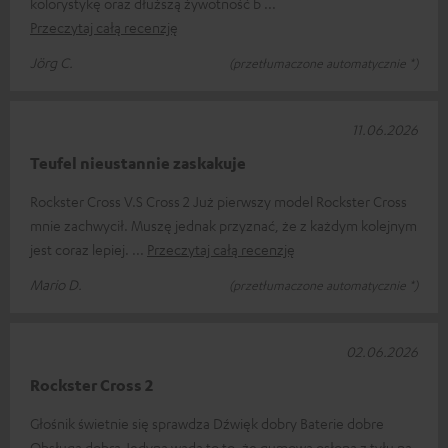
kolorystykę oraz dłuższą żywotność b
Przeczytaj całą recenzję
Jörg C.
(przetłumaczone automatycznie *)
11.06.2026
Teufel nieustannie zaskakuje
Rockster Cross V.S Cross 2 Już pierwszy model Rockster Cross
mnie zachwycił. Muszę jednak przyznać, że z każdym kolejnym
jest coraz lepiej.
Przeczytaj całą recenzję
Mario D.
(przetłumaczone automatycznie *)
02.06.2026
Rockster Cross 2
Głośnik świetnie się sprawdza Dźwięk dobry Baterie dobre
Obsługa dobra Jedyna wada to to, że gumowa osłona z tyłu na