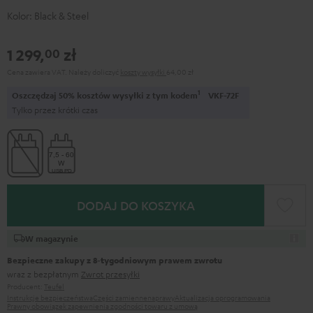
Kolor:
Black & Steel
1 299,
zł
00
Cena zawiera VAT.
Należy doliczyć
koszty wysyłki
64,00 zł
1
Oszczędzaj 50% kosztów wysyłki z tym kodem
VKF-72F
Tylko przez krótki czas
DODAJ DO KOSZYKA
W magazynie
Bezpieczne zakupy z 8‑tygodniowym prawem zwrotu
wraz z bezpłatnym
Zwrot przesyłki
Producent:
Teufel
Instrukcje bezpieczeństwa
Części zamienne
naprawy
Aktualizacja oprogramowania
Prawny obowiązek zapewnienia zgodności towaru z umową