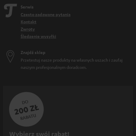
Serwis
Często zadawane pytania
Kontakt
Zwroty
Śledzenie wysyłki
Znajdź sklep
Przetestuj nasze produkty na własnych uszach i zaufaj
naszym profesjonalnym doradcom.
DO
200 ZŁ
RABATU
Z
Wybierz swój rabat!