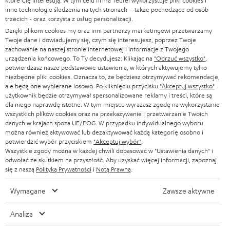
które Cię interesują. W tym celu firma Teufel wykorzystuje pliki cookies i
SOUNDBARY
inne technologie śledzenia na tych stronach – także pochodzące od osób
e
KARIERA
trzecich - oraz korzysta z usług personalizacji.
NIEMCY
t
Dzięki plikom cookies my oraz inni partnerzy marketingowi przetwarzamy
GŁOŚNIKI HIFI
KONTAKT PRASOWY
Twoje dane i dowiadujemy się, czym się interesujesz, poprzez Twoje
t
AUSTRIA
zachowanie na naszej stronie internetowej i informacje z Twojego
SMART HOME
e
urządzenia końcowego. To Ty decydujesz: Klikając na
"Odrzuć wszystko"
,
B2B
potwierdzasz nasze podstawowe ustawienia, w których aktywujemy tylko
r
SZWAJCARIA
BLUETOOTH
niezbędne pliki cookies. Oznacza to, że będziesz otrzymywać rekomendacje,
BLOG
ale będą one wybierane losowo. Po kliknięciu przycisku
"Akceptuj wszystko"
a
użytkownik będzie otrzymywał spersonalizowane reklamy i treści, które są
SŁUCHAWKI
HOLANDIA
NEWSLETTER
dla niego naprawdę istotne. W tym miejscu wyrażasz zgodę na wykorzystanie
wszystkich plików cookies oraz na przekazywanie i przetwarzanie Twoich
SŁUCHAWKI BLUETOOTH
danych w krajach spoza UE/EOG. W przypadku indywidualnego wyboru
SKLEPY
można również aktywować lub dezaktywować każdą kategorię osobno i
BELGIA
potwierdzić wybór przyciskiem
"Akceptuj wybór"
.
WIEŻE HI-FI
KORZYŚCI
Wszystkie zgody można w każdej chwili dopasować w "Ustawienia danych" i
odwołać ze skutkiem na przyszłość. Aby uzyskać więcej informacji, zapoznaj
FRANCJA
GŁOŚNIKI
się z naszą
Polityką Prywatności
i
Notą Prawną
.
TEUFEL STORY
POLSKA
ULTIMA
Wymagane
Zawsze aktywne
ZARZĄD
SŁUCHAWKI DOUSZNE
Analiza
HISZPANIA
TROSKA O ŚRODOWISKO