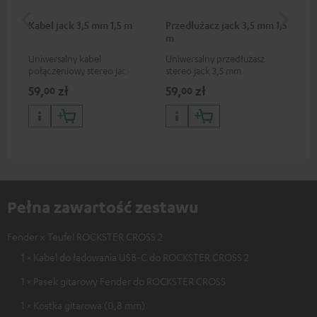
Kabel jack 3,5 mm 1,5 m
Przedłużacz jack 3,5 mm 1,5
Za
m
Uniwersalny kabel
Uniwersalny przedłużasz
Uni
połączeniowy stereo jack 3,5
stereo jack 3,5 mm
o m
mm
urz
59,
zł
59,
zł
89
00
00
tak
sma
And
ze 
Pełna zawartość zestawu
Fender x Teufel ROCKSTER CROSS 2
1 × Kabel do ładowania USB-C do ROCKSTER CROSS 2
1 × Pasek gitarowy Fender do ROCKSTER CROSS
1 × Kostka gitarowa (0,8 mm)