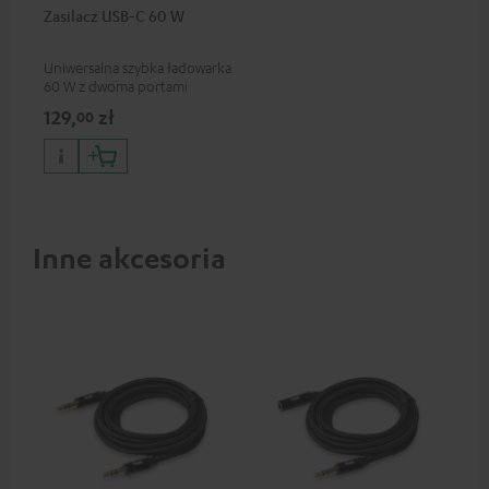
Zasilacz USB-C 60 W
Uniwersalna szybka ładowarka
60 W z dwoma portami
połączeniowymi (USB-C 60 W
129,
zł
00
/ USB 7,5 W) do słuchawek i
urządzeń przenośnych, a
także laptopów i innych
urządzeń o napięciu
roboczym do 60 W i złączu
USB-C.
Inne akcesoria