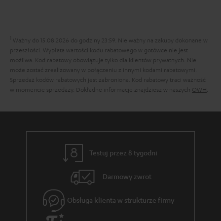
.
t
k
c
l
y
t
e
i
c
1
o
Ważny do 15.08.2026 do godziny 23:59.
Nie ważny na zakupy dokonane w
n
z
przeszłości. Wypłata wartości kodu rabatowego w gotówce nie jest
w
możliwa. Kod rabatowy obowiązuje tylko dla klientów prywatnych. Nie
k
ą
e
może zostać zrealizowany w połączeniu z innymi kodami rabatowymi.
s
c
Sprzedaż kodów rabatowych jest zabroniona. Kod rabatowy traci ważność
w momencie sprzedaży. Dokładne informacje znajdziesz w naszych
OWH
.
.
e
t
g
i
w
t
a
l
r
Testuj przez 8 tygodni
e
a
Darmowy zwrot
_
n
h
c
Obsługa klienta w strukturze firmy
i
j