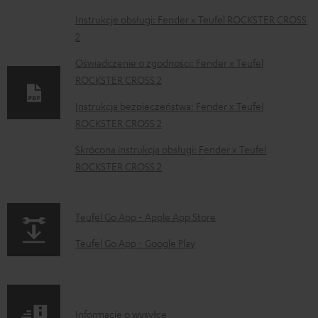
D
Instrukcje obsługi: Fender x Teufel ROCKSTER CROSS
2
o
k
Oświadczenie o zgodności: Fender x Teufel
ROCKSTER CROSS 2
u
m
Instrukcja bezpieczeństwa: Fender x Teufel
ROCKSTER CROSS 2
e
n
Skrócona instrukcja obsługi: Fender x Teufel
t
ROCKSTER CROSS 2
y
d
p
Teufel Go App - Apple App Store
o
a
Teufel Go App - Google Play
p
g
o
e
b
.
I
Informacje o wysyłce