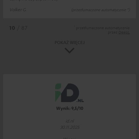
Volker G.
(przetłumaczone automatycznie *)
*
10
/ 87
przetłumaczone automatycznie
przez
DeepL
POKAŻ WIĘCEJ
Wynik: 9,5/10
id.nl
30.11.2025
Więcej