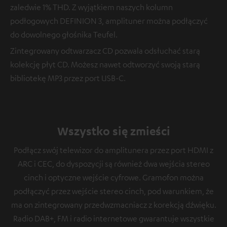
zaledwie 1% THD. Z wyjątkiem naszych kolumn
podłogowych DEFINION 3, amplituner można podłączyć
do dowolnego głośnika Teufel.
Zintegrowany odtwarzacz CD pozwala odsłuchać starą
kolekcję płyt CD. Możesz nawet odtworzyć swoją starą
bibliotekę MP3 przez port USB-C.
Wszystko się zmieści
Podłącz swój telewizor do amplitunera przez port HDMI z
ARC i CEC, do dyspozycji są również dwa wejścia stereo
cinch i optyczne wejście cyfrowe. Gramofon można
podłączyć przez wejście stereo cinch, pod warunkiem, że
ma on zintegrowany przedwzmacniacz z korekcją dźwięku.
Radio DAB+, FM i radio internetowe gwarantuje wszystkie