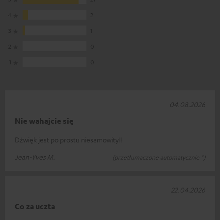
4
2
3
1
2
0
1
0
04.08.2026
Nie wahajcie się
Dźwięk jest po prostu niesamowity!!
Jean-Yves M.
(przetłumaczone automatycznie *)
22.04.2026
Co za uczta