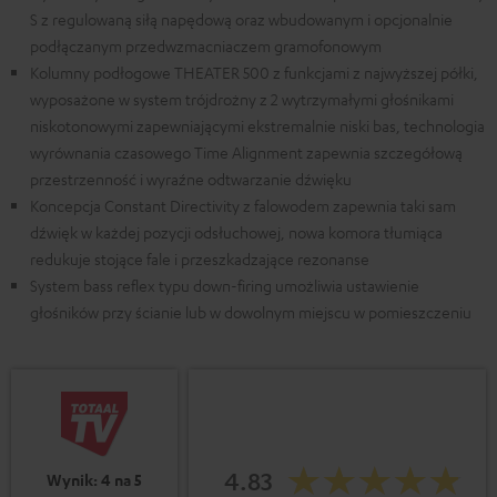
S z regulowaną siłą napędową oraz wbudowanym i opcjonalnie
podłączanym przedwzmacniaczem gramofonowym
Kolumny podłogowe THEATER 500 z funkcjami z najwyższej półki,
wyposażone w system trójdrożny z 2 wytrzymałymi głośnikami
niskotonowymi zapewniającymi ekstremalnie niski bas, technologia
wyrównania czasowego Time Alignment zapewnia szczegółową
przestrzenność i wyraźne odtwarzanie dźwięku
Koncepcja Constant Directivity z falowodem zapewnia taki sam
dźwięk w każdej pozycji odsłuchowej, nowa komora tłumiąca
redukuje stojące fale i przeszkadzające rezonanse
System bass reflex typu down-firing umożliwia ustawienie
głośników przy ścianie lub w dowolnym miejscu w pomieszczeniu
4.83
Wynik: 4 na 5