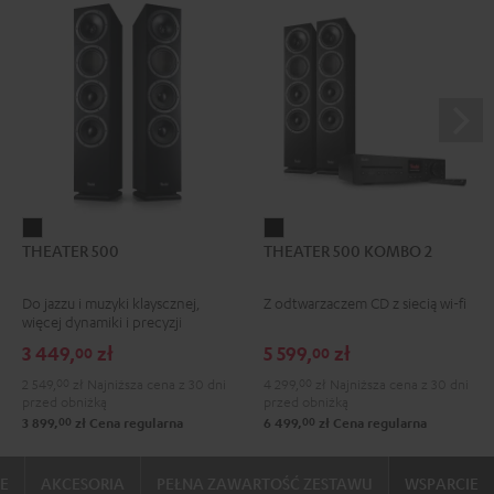
THEATER
THEATER
THEATER 500
THEATER 500 KOMBO 2
500
500
Black
KOMBO
Do jazzu i muzyki klayscznej,
Z odtwarzaczem CD z siecią wi-fi
2
więcej dynamiki i precyzji
Black
3 449,
zł
5 599,
zł
00
00
2 549,
00
zł
Najniższa cena z 30 dni
4 299,
00
zł
Najniższa cena z 30 dni
przed obniżką
przed obniżką
00
00
3 899,
zł
Cena regularna
6 499,
zł
Cena regularna
IE
AKCESORIA
PEŁNA ZAWARTOŚĆ ZESTAWU
WSPARCIE