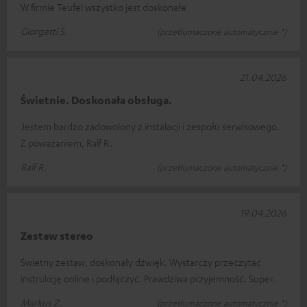
W firmie Teufel wszystko jest doskonałe
Giorgetti S.
(przetłumaczone automatycznie *)
21.04.2026
Świetnie. Doskonała obsługa.
Jestem bardzo zadowolony z instalacji i zespołu serwisowego.
Z poważaniem, Ralf R.
Ralf R.
(przetłumaczone automatycznie *)
19.04.2026
Zestaw stereo
Świetny zestaw, doskonały dźwięk. Wystarczy przeczytać
instrukcję online i podłączyć. Prawdziwa przyjemność. Super.
Markus Z.
(przetłumaczone automatycznie *)