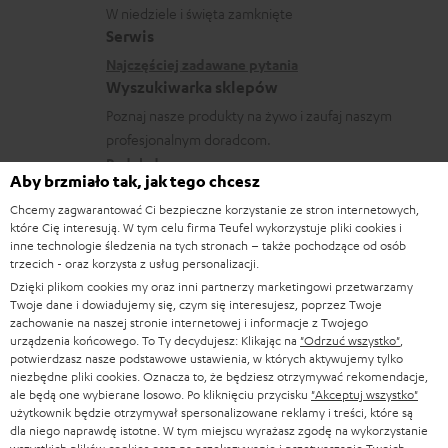
e
a
W niedziele i święta zamknięte
e
o
Serwis
c
k
w
Najczęściej zadawane pytania
j
o
Wyszukiwarka sklepów
y
e
n
Poznaj nasze produkty na żywo i zaufaj naszym
s
d
profesjonalnym doradcom.
t
y
o
Podgląd
a
ł
Aby brzmiało tak, jak tego chcesz
t
k
c
Chcemy zagwarantować Ci bezpieczne korzystanie ze stron internetowych,
y
które Cię interesują. W tym celu firma Teufel wykorzystuje pliki cookies i
t
e
inne technologie śledzenia na tych stronach – także pochodzące od osób
c
1
trzecich - oraz korzysta z usług personalizacji.
o
Wskazówki
z
Naliczenie wartości słuchawek jako rabatu lub wypłata wartości słuchawek
Dzięki plikom cookies my oraz inni partnerzy marketingowi przetwarzamy
w
Twoje dane i dowiadujemy się, czym się interesujesz, poprzez Twoje
w gotówce nie jest możliwa. Akcja nie obowiązuje na towar B, edycje
ą
zachowanie na naszej stronie internetowej i informacje z Twojego
e
specjalne i Teufel MOVE 2.
c
urządzenia końcowego. To Ty decydujesz: Klikając na
"Odrzuć wszystko"
,
potwierdzasz nasze podstawowe ustawienia, w których aktywujemy tylko
Bony rabatowe
e
niezbędne pliki cookies. Oznacza to, że będziesz otrzymywać rekomendacje,
Bezpłatne słuchawki Teufel MOVE 2 jako dodatek gratisowy nie mogą
ale będą one wybierane losowo. Po kliknięciu przycisku
"Akceptuj wszystko"
g
zostać zamówione w kombinacji z bonami rabatowymi - bony rabatowe nie
użytkownik będzie otrzymywał spersonalizowane reklamy i treści, które są
mogą zostać zrealizowane, jeśli bezpłatne słuchawki Teufel MOVE 2 są
w
dla niego naprawdę istotne. W tym miejscu wyrażasz zgodę na wykorzystanie
częścią zakupu.