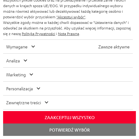
wszystkich plików cookies oraz na przekazywanie i przetwarzanie Twoich
a
danych w krajach spoza UE/EOG. W przypadku indywidualnego wyboru
można również aktywować lub dezaktywować każdą kategorię osobno i
Czas obowiązywania
r
potwierdzić wybór przyciskiem
"Akceptuj wybór"
.
Oferta obowiązuje tylko na zamówienia, które wpłynęły do Teufel Audio od
a
Wszystkie zgody można w każdej chwili dopasować w "Ustawienia danych" i
03.08.2026 od godziny 00:00. Akcja obowiązuje do wyczerpania zapasów
odwołać ze skutkiem na przyszłość. Aby uzyskać więcej informacji, zapoznaj
Teufel MOVE 2 - najpóźniej jednak do 08.08.2026 o 23:59.
n
się z naszą
Polityką Prywatności
i
Notą Prawną
.
c
W przypadku zwrotu
Wymagane
Zawsze aktywne
Słuchawki Teufel MOVE 2 są warte 129 zł. Ta oferta powinna być traktowana
j
jako całość.
i
Analiza
Uwaga
Marketing
W przypadku bezpłatnych dodatków do produktów w ramach kampanii
promocyjnych, 2-letnia gwarancja Lautsprecher Teufel nie ma
zastosowania do tych produktów. W razie pytań prosimy o kontakt z
Personalizacja
naszym działem obsługi klienta.
Zewnętrzne treści
Dostawa
Dostawa słuchawek Teufel MOVE 2 nie musi nastąpić razem z dostawą
ZAAKCEPTUJ WSZYSTKO
zamówionego produktu.
Rozpoc
POTWIERDŹ WYBÓR
czat