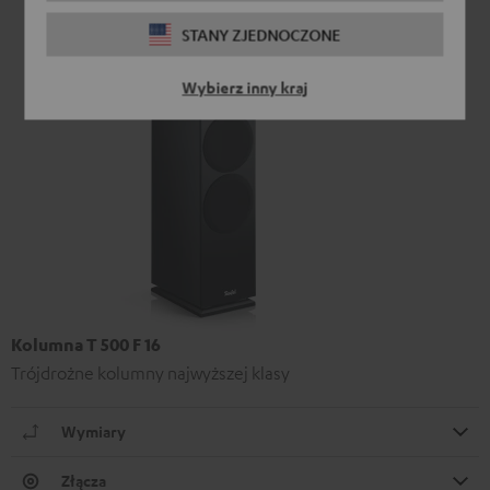
STANY ZJEDNOCZONE
Wybierz inny kraj
Kolumna T 500 F 16
Trójdrożne kolumny najwyższej klasy
Wymiary
Złącza