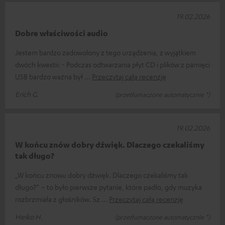
19.02.2026
Dobre właściwości audio
Jestem bardzo zadowolony z tego urządzenia, z wyjątkiem
dwóch kwestii: - Podczas odtwarzania płyt CD i plików z pamięci
USB bardzo ważna był
Przeczytaj całą recenzję
Erich G.
(przetłumaczone automatycznie *)
19.02.2026
W końcu znów dobry dźwięk. Dlaczego czekaliśmy
tak długo?
„W końcu znowu dobry dźwięk. Dlaczego czekaliśmy tak
długo?” – to było pierwsze pytanie, które padło, gdy muzyka
rozbrzmiała z głośników. Sz
Przeczytaj całą recenzję
Heiko H.
(przetłumaczone automatycznie *)