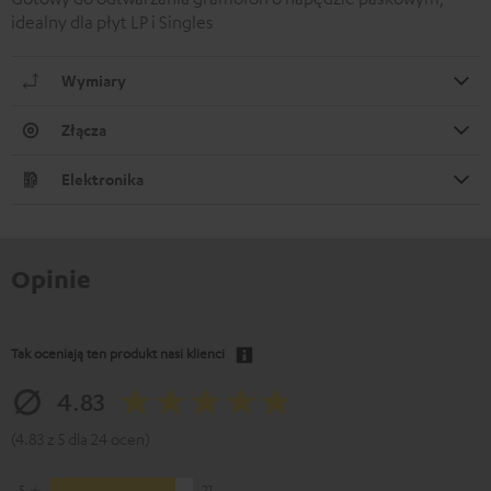
idealny dla płyt LP i Singles
Wymiary
Złącza
Elektronika
Opinie
Tak oceniają ten produkt nasi klienci
4.83
(4.83 z 5 dla 24 ocen)
5
21