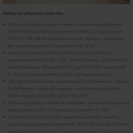
Zalety na pierwszy rzut oka
Wydajny i kompletny system stereo z kolumnami podłogowymi
THEATER 500, amplitunerem stereo KOMBO 62 i gramofonem
DUAL DT 250 USB do odtwarzania muzyki, dźwięku z telewizora i
gier w pomieszczeniach o powierzchni do 35 m²
Amplituner stereo KOMBO 62 (Mk2) o mocy 2 x 130 W jest
wyposażony w: HDMI ARC i CEC, Spotify Connect, radio DAB+/FM,
radio internetowe, Bluetooth z AAC, port wi-fi i LAN, wejście USB-
C, duży kolorowy wyświetlacz i pilot zdalnego sterowania
Obsługa możliwa również za pomocą pilota do telewizora i aplikacji
Teufel Remote, możliwość naprawy i wytrzymałość urządzenia
dzięki wewnętrznie podłączonym modułom
Wiele opcji połączeń i złącze słuchawkowe, w zestawie znajduje się
kabel głośnikowy (2 x 3m) i kabel do subwoofera (1 x 5m)
Gramofon DUAL DT 250 USB z napędem paskowym, wysokiej
jakości magnetycznym adapterem AT 3600L firmy Audio-Technica,
wyważonym i high-endowym ramieniem adaptera w kształcie litery