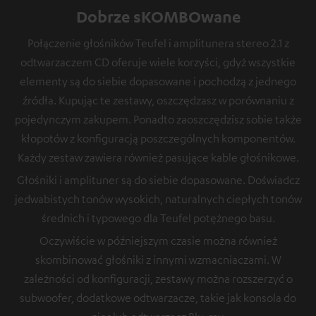
Dobrze sKOMBOwane
Połączenie głośników Teufel i amplitunera stereo 2.1 z
odtwarzaczem CD oferuje wiele korzyści, gdyż wszystkie
elementy są do siebie dopasowane i pochodzą z jednego
źródła. Kupując te zestawy, oszczędzasz w porównaniu z
pojedynczym zakupem. Ponadto zaoszczędzisz sobie także
kłopotów z konfiguracją poszczególnych komponentów.
Każdy zestaw zawiera również pasujące kable głośnikowe.
Głośniki i amplituner są do siebie dopasowane. Doświadcz
jedwabistych tonów wysokich, naturalnych ciepłych tonów
średnich i typowego dla Teufel potężnego basu.
Oczywiście w późniejszym czasie można również
skombinować głośniki z innymi wzmacniaczami. W
zależności od konfiguracji, zestawy można rozszerzyć o
subwoofer, dodatkowe odtwarzacze, takie jak konsola do