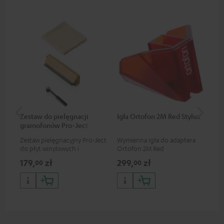
Zestaw do pielęgnacji
Igła Ortofon 2M Red Stylus
Ad
gramofonów Pro-Ject
Zestaw pielęgnacyjny Pro-Ject
Wymienna igła do adaptera
Ad
do płyt winylowych i
Ortofon 2M Red
mag
gramofonów, dostępny tylko
Ort
179,
zł
299,
zł
42
00
00
w sklepie internetowym Teufel
żyw