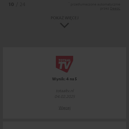
*
10
/ 24
przetłumaczone automatycznie
przez
DeepL
POKAŻ WIĘCEJ
Wynik: 4 na 5
totaaltv.nl
04.02.2025
Więcej