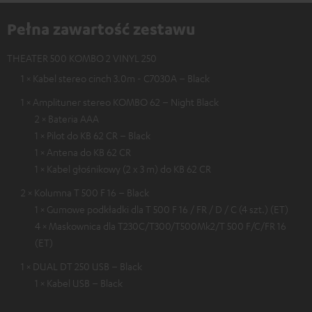
Pełna zawartość zestawu
THEATER 500 KOMBO 2 VINYL 250
1 × Kabel stereo cinch 3.0m - C7030A – Black
1 × Amplituner stereo KOMBO 62 – Night Black
2 × Bateria AAA
1 × Pilot do KB 62 CR – Black
1 × Antena do KB 62 CR
1 × Kabel głośnikowy (2 x 3 m) do KB 62 CR
2 × Kolumna T 500 F 16 – Black
1 × Gumowe podkładki dla T 500 F 16 / FR / D / C (4 szt.) (ET)
4 × Maskownica dla T230C/T300/T500Mk2/T 500 F/C/FR 16
(ET)
1 × DUAL DT 250 USB – Black
1 × Kabel USB – Black