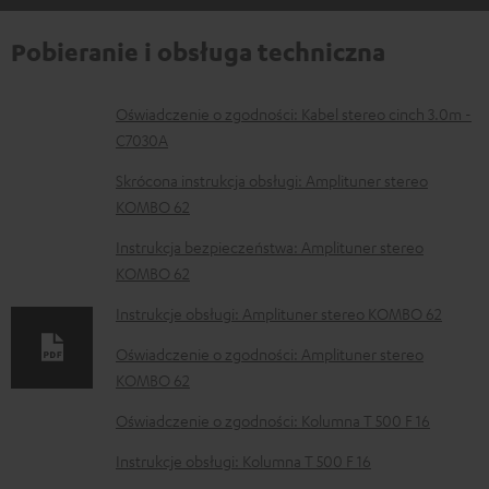
Pobieranie i obsługa techniczna
D
Oświadczenie o zgodności: Kabel stereo cinch 3.0m -
C7030A
o
k
Skrócona instrukcja obsługi: Amplituner stereo
KOMBO 62
u
m
Instrukcja bezpieczeństwa: Amplituner stereo
KOMBO 62
e
n
Instrukcje obsługi: Amplituner stereo KOMBO 62
t
Oświadczenie o zgodności: Amplituner stereo
y
KOMBO 62
d
Oświadczenie o zgodności: Kolumna T 500 F 16
o
Instrukcje obsługi: Kolumna T 500 F 16
p