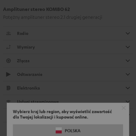
Amplituner stereo KOMBO 62
Potężny amplituner stereo 2.1 drugiej generacji
Radio
Wymiary
Złącza
Odtwarzanie
Elektronika
Usługi streamingowe
Wybierz kraj lub region, aby wyświetlić zawartość
Pilot zdalnego sterowania
dla Twojej lokalizacji i kupować online.
POLSKA