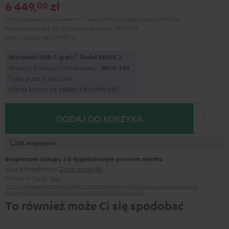
6 449,
zł
00
Cena za zestaw cena zawiera VAT.
Należy doliczyć
koszty wysyłki
429,00 zł
Najniższa cena z 30 dni przed obniżką
5 149,
00
zł
Cena regularna
7 599,
00
zł
1
Słuchawki USB-C gratis
Teufel MOVE 2
Skopiuj i zrealizuj kod rabatowy
MOV-T4S
Tylko przez krótki czas
Oferta kończy się za
0
0
D
:
1
3
H
:
2
9
M
:
1
3
S
DODAJ DO KOSZYKA
W magazynie
Bezpieczne zakupy z 8‑tygodniowym prawem zwrotu
wraz z bezpłatnym
Zwrot przesyłki
Producent:
Teufel
,
Dual
Instrukcje bezpieczeństwa
Części zamienne
naprawy
Aktualizacja oprogramowania
Prawny obowiązek zapewnienia zgodności towaru z umową
To również może Ci się spodobać