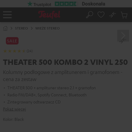
EJDŹ DO
ARTOŚCI
No
Zapi
Strona
Szukaj
Produ
główna
w
STEREO
WIEŻE STEREO
koszy
SALE
(24)
THEATER 500 KOMBO 2 VINYL 250
Kolumny podłogowe z amplitunerem i gramofonem -
cena za zestaw
THEATER 500 + amplituner stereo 2.1 + gramofon
Radio FM/DAB+, Spotify Connect, Bluetooth
Zintegrowany odtwarzacz CD
Pokaż więcej
Kolor:
Black