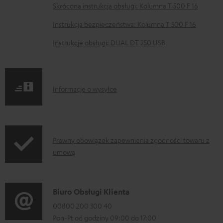
Skrócona instrukcja obsługi: Kolumna T 500 F 16
o
b
Instrukcja bezpieczeństwa: Kolumna T 500 F 16
r
Instrukcje obsługi: DUAL DT 250 USB
a
n
i
I
Informacje o wysyłce
a
n
f
o
I
Prawny obowiązek zapewnienia zgodności towaru z
r
umową
n
m
f
a
o
D
Biuro Obsługi Klienta
c
r
a
00800 200 300 40
j
m
Pon-Pt od godziny 09:00 do 17:00
n