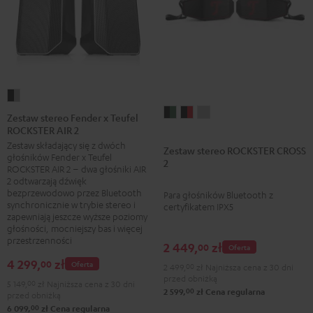
Zestaw
Zestaw
Zestaw
Zestaw
stereo
Zestaw stereo Fender x Teufel
ROCKSTER AIR 2
stereo
stereo
stereo
Fender
Zestaw składający się z dwóch
ROCKSTER
ROCKSTER
ROCKSTER
x
Zestaw stereo ROCKSTER CROSS
głośników Fender x Teufel
2
CROSS
CROSS
CROSS
Teufel
ROCKSTER AIR 2 – dwa głośniki AIR
2
2
2
ROCKSTER
2 odtwarzają dźwięk
bezprzewodowo przez Bluetooth
Para głośników Bluetooth z
Black
Black
Light
AIR
synchronicznie w trybie stereo i
certyfikatem IPX5
&
&
Gray
2
zapewniają jeszcze wyższe poziomy
głośności, mocniejszy bas i więcej
Green
Red
Black
przestrzenności
2 449,
zł
00
&
Oferta
4 299,
zł
00
Steel
Oferta
2 499,
00
zł
Najniższa cena z 30 dni
przed obniżką
5 149,
00
zł
Najniższa cena z 30 dni
00
2 599,
zł
Cena regularna
przed obniżką
00
6 099,
zł
Cena regularna