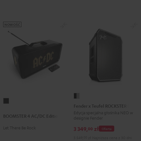
NOWOŚĆ
Fender
BOOMSTER
x
Fender x Teufel ROCKSTER NEO
4
Teufel
Edycja specjalna głośnika NEO w
BOOMSTER 4 AC/DC Edition
AC/DC
designie Fender
ROCKSTER
Edition
NEO
Let There Be Rock
3 349,
zł
00
Oferta
Night
Black
3 549,
00
zł
Najniższa cena z 30 dni
Black