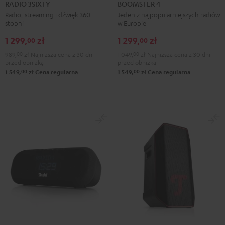
3SIXTY
3SIXTY
4
4
RADIO 3SIXTY
BOOMSTER 4
Black
White
Mint
Night
Radio, streaming i dźwięk 360
Jeden z najpopularniejszych radiów
stopni
w Europie
Green
Black
1 299,
zł
1 299,
zł
00
00
989,
00
zł
Najniższa cena z 30 dni
1 049,
00
zł
Najniższa cena z 30 dni
przed obniżką
przed obniżką
00
00
1 549,
zł
Cena regularna
1 549,
zł
Cena regularna