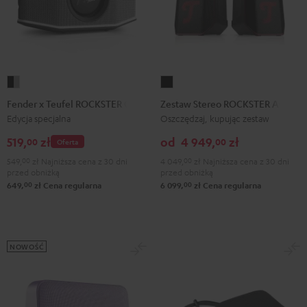
Fender
Zestaw
x
Stereo
Fender x Teufel ROCKSTER GO 2
Zestaw Stereo ROCKSTER AIR 2
Teufel
ROCKSTER
Edycja specjalna
Oszczędzaj, kupując zestaw
ROCKSTER
AIR
519,
zł
od
4 949,
zł
00
00
Oferta
GO
2
549,
00
zł
Najniższa cena z 30 dni
4 049,
00
zł
Najniższa cena z 30 dni
2
Black
przed obniżką
przed obniżką
Black
00
00
649,
zł
Cena regularna
6 099,
zł
Cena regularna
&
Steel
NOWOŚĆ