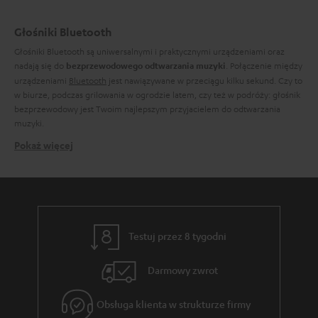
Głośniki Bluetooth
Głośniki Bluetooth są uniwersalnymi i praktycznymi urządzeniami oraz
nadają się do
. Połączenie między
bezprzewodowego odtwarzania muzyki
urządzeniami
Bluetooth
jest nawiązywane w przeciągu kilku sekund. Czy to
w biurze, podczas grilowania w ogrodzie latem, czy też w podróży: głośnik
bezprzewodowy jest Twoim najlepszym przyjacielem do odtwarzania
muzyki.
Pokaż więcej
Potężny dźwięk ze świetnymi funkcjami: nasze głośniki
Bluetooth
Nasze głośniki Bluetooth zostały stworzone, abyś mógł cieszyć się Twoją
muzyką w każdej sytuacji. Podczas wielkiej imprezy, sprzątania, w pokoju
dziecięcym, podczas wspinaczki górskiej lub grilowania. Korzystaj z radia
FM lub
DAB+
w kuchni lub w łazience. Jeśli należysz do grupy kanapowych
Testuj przez 8 tygodni
leniuchów, znajdziesz w naszej ofercie idealne głośniki, które stworzą
niesamowite kulisy dźwiękowe w Twoim salonie. Nasze głośniki Bluetooth
Darmowy zwrot
posiadają baterie o dużej pojemności, które działają aż do 30 godzin i
zapewniają potężny dźwięk. U nas znajdziesz odpowiednie głośniki
Bluetooth na każdą okazję w świetnej cenie.
Obsługa klienta w strukturze firmy