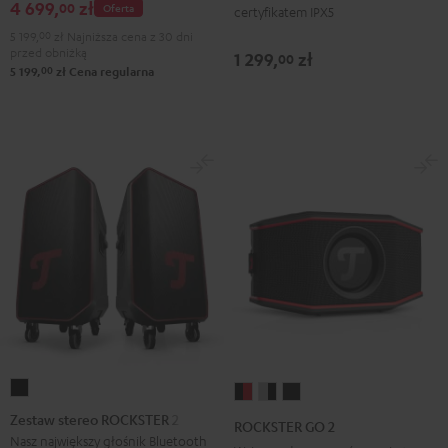
4 699,
zł
00
Oferta
certyfikatem IPX5
&
&
Gray
5 199,
00
zł
Najniższa cena z 30 dni
Green
Red
przed obniżką
1 299,
zł
00
00
5 199,
zł
Cena regularna
Zestaw
ROCKSTER
ROCKSTER
ROCKSTER
stereo
GO
GO
GO
Zestaw stereo ROCKSTER 2
ROCKSTER GO 2
ROCKSTER
2
2
2
Nasz największy głośnik Bluetooth