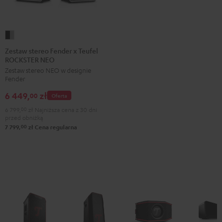
Zestaw
stereo
Zestaw stereo Fender x Teufel
ROCKSTER NEO
Fender
Zestaw stereo NEO w designie
x
Fender
Teufel
6 449,
zł
ROCKSTER
00
Oferta
NEO
6 799,
00
zł
Najniższa cena z 30 dni
przed obniżką
Black
00
7 799,
zł
Cena regularna
&
Steel