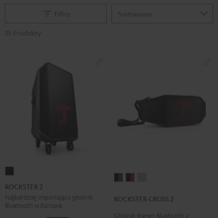
Filtry
35 Produkty
ROCKSTER
ROCKSTER
ROCKSTER
ROCKSTER
2
ROCKSTER 2
CROSS
CROSS
CROSS
Black
Najbardziej imponujący głośnik
ROCKSTER CROSS 2
2
2
2
Bluetooth w Europie
Black
Black
Light
Głośnik stereo Bluetooth z