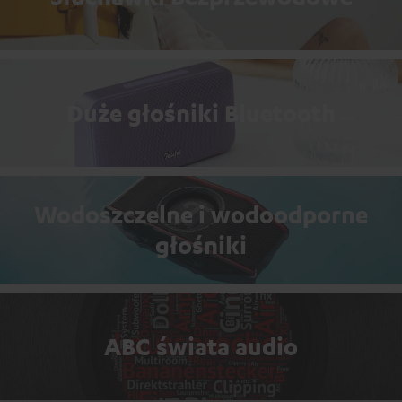
Duże głośniki Bluetooth
Wodoszczelne i wodoodporne
głośniki
ABC świata audio