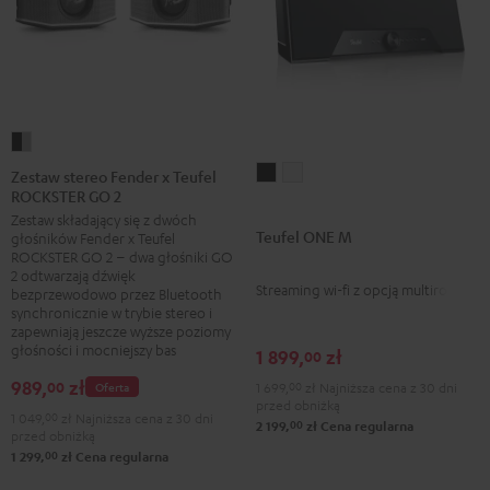
Zestaw
stereo
Teufel
Teufel
Zestaw stereo Fender x Teufel
ROCKSTER GO 2
Fender
ONE
ONE
Zestaw składający się z dwóch
x
M
M
Teufel ONE M
głośników Fender x Teufel
Teufel
Black
White
ROCKSTER GO 2 – dwa głośniki GO
ROCKSTER
2 odtwarzają dźwięk
Streaming wi-fi z opcją multiroom
bezprzewodowo przez Bluetooth
GO
synchronicznie w trybie stereo i
2
zapewniają jeszcze wyższe poziomy
głośności i mocniejszy bas
Black
1 899,
zł
00
&
989,
zł
00
Oferta
1 699,
00
zł
Najniższa cena z 30 dni
Steel
przed obniżką
1 049,
00
zł
Najniższa cena z 30 dni
00
2 199,
zł
Cena regularna
przed obniżką
00
1 299,
zł
Cena regularna