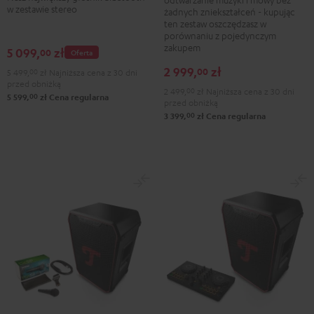
Black
Black
w zestawie stereo
żadnych zniekształceń - kupując
ten zestaw oszczędzasz w
porównaniu z pojedynczym
zakupem
5 099,
zł
00
Oferta
2 999,
zł
00
5 499,
00
zł
Najniższa cena z 30 dni
przed obniżką
2 499,
00
zł
Najniższa cena z 30 dni
00
5 599,
zł
Cena regularna
przed obniżką
00
3 399,
zł
Cena regularna