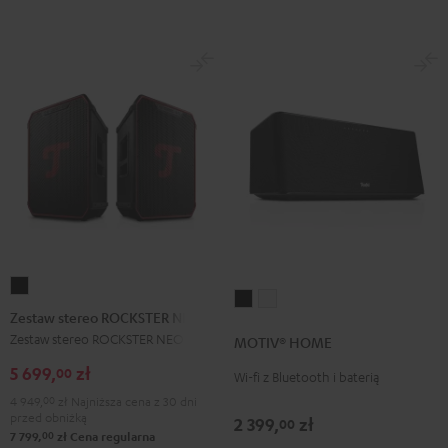
Zestaw
MOTIV®
MOTIV®
stereo
Zestaw stereo ROCKSTER NEO
HOME
HOME
ROCKSTER
Zestaw stereo ROCKSTER NEO
MOTIV® HOME
Black
White
NEO
5 699,
zł
00
Wi-fi z Bluetooth i baterią
Black
4 949,
00
zł
Najniższa cena z 30 dni
przed obniżką
2 399,
zł
00
00
7 799,
zł
Cena regularna