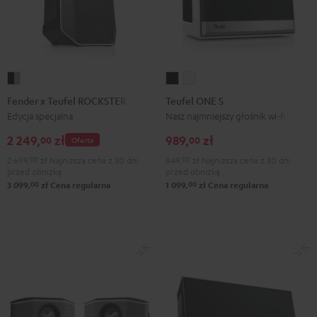
Fender
Teufel
Teufel
x
ONE
ONE
Fender x Teufel ROCKSTER AIR 2
Teufel ONE S
Teufel
S
S
Edycja specjalna
Nasz najmniejszy głośnik wi-fi
ROCKSTER
Black
White
2 249,
zł
989,
zł
00
00
Oferta
AIR
2 699,
00
zł
Najniższa cena z 30 dni
849,
00
zł
Najniższa cena z 30 dni
2
przed obniżką
przed obniżką
Black
00
00
3 099,
zł
Cena regularna
1 099,
zł
Cena regularna
&
Steel