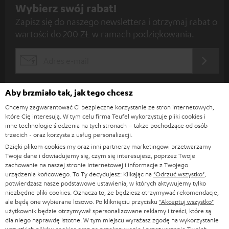
Z
Wybierz swój rabat!
telefonem?
Zapisz się do naszego newslettera i otrzymaj rabat o
a
Pierwsze połączenie, tak zwane parowanie, następuje poprzez
aktywację
wartości do 200 ZŁ w ramach podziękowania.
w menu nadajnika (na przykład smartfona) i naciśnięcie
Bluetooth
p
przycisku z
na głośniku. Następnie wybierasz ten
symbolem Bluetooth
i
głośnik Bluetooth, który pojawia się na liście z urządzeniami i w przeciągu
REJES
EMAIL
zaledwie kilku sekund zostaje nawiązane połączenie. Technologia
s
Bluetooth działa na zasadzie
. Do odtwarzania muzyki
nadajnik-odbiornik
WIDGET
z
lub innych treści audio, takich jak podcasty czy audiobooki, możesz używać
Aby brzmiało tak, jak tego chcesz
s
urządzeń z systemem Android lub Apple ze standardem Bluetooth jako
Chcemy zagwarantować Ci bezpieczne korzystanie ze stron internetowych,
źródło. Twój smartfon, tablet lub laptop jest zatem nadajnikiem, a głośnik
i
które Cię interesują. W tym celu firma Teufel wykorzystuje pliki cookies i
Bluetooth odbiornikiem. Dzięki tej uniwersalnej i bezprzewodowej
inne technologie śledzenia na tych stronach – także pochodzące od osób
ę
metodzie połączenia głośnik Bluetooth może być sparowany ze wszystkimi
trzecich - oraz korzysta z usług personalizacji.
urządzeniami niezależnie od producenta. Wiele produktów, takich jak
d
Dzięki plikom cookies my oraz inni partnerzy marketingowi przetwarzamy
smartfony, zapamiętują na stałe wszystkie małe i przenośne głośniki
Twoje dane i dowiadujemy się, czym się interesujesz, poprzez Twoje
o
Bluetooth, z którymi były już raz połączone i dzięki temu podczas
zachowanie na naszej stronie internetowej i informacje z Twojego
następnego parowania są od razu gotowe do odtwarzania treści audio.
urządzenia końcowego. To Ty decydujesz: Klikając na
"Odrzuć wszystko"
,
n
Kategorie
potwierdzasz nasze podstawowe ustawienia, w których aktywujemy tylko
Które głośniki Bluetooth marki Teufel są najlepsze?
e
niezbędne pliki cookies. Oznacza to, że będziesz otrzymywać rekomendacje,
ale będą one wybierane losowo. Po kliknięciu przycisku
"Akceptuj wszystko"
Bezprzewodowe głośniki przenośne, takie jak
,
BOOMSTER 4
ROCKSTER
KINO DOMOWE
w
Firma
użytkownik będzie otrzymywał spersonalizowane reklamy i treści, które są
; czy
są szczególnie wytrzymałe i posiadają
CROSS 2
ROCKSTER AIR 2
dla niego naprawdę istotne. W tym miejscu wyrażasz zgodę na wykorzystanie
s
praktyczne uchwyty oraz paski do transportu głośnika, dzięki czemu
KOMPLETNE SYSTEMY