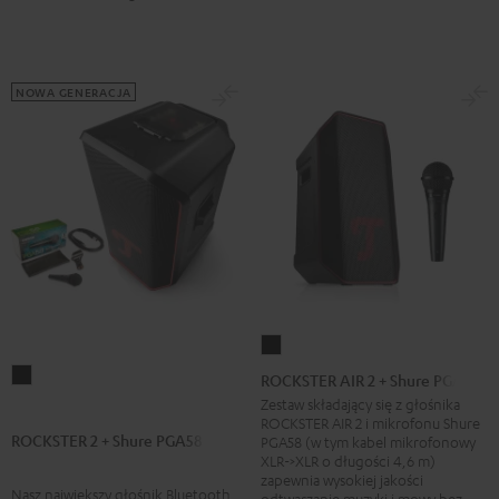
NOWA GENERACJA
ROCKSTER
AIR
ROCKSTER
ROCKSTER AIR 2 + Shure PGA58
2
2
Zestaw składający się z głośnika
ROCKSTER AIR 2 i mikrofonu Shure
+
+
ROCKSTER 2 + Shure PGA58
PGA58 (w tym kabel mikrofonowy
Shure
Shure
XLR->XLR o długości 4,6 m)
zapewnia wysokiej jakości
PGA58
PGA58
Nasz największy głośnik Bluetooth
odtwarzanie muzyki i mowy bez