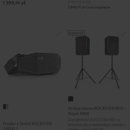
&
przed obniżką
1 599,
zł
00
00
3 899,
zł
Cena regularna
Steel
NOWOŚĆ
Zestaw
stereo
Fender
Zestaw stereo ROCKSTER NEO +
Stojak K&M
ROCKSTER
x
Dwa głośniki ROCKSTER NEO w
NEO
Teufel
Fender x Teufel ROCKSTER
zestawie dla prawdziwego dźwięku
+
ROCKSTER
CROSS 2
stereo, ponad 130 dB