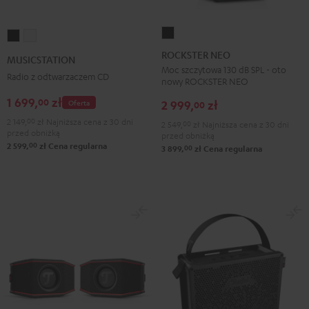
ROCKSTER
MUSICSTATION
MUSICSTATION
NEO
Black
White
ROCKSTER NEO
MUSICSTATION
Black
Moc szczytowa 130 dB SPL - oto
Radio z odtwarzaczem CD
nowy ROCKSTER NEO
1 699,
zł
00
2 999,
zł
Oferta
00
2 149,
00
zł
Najniższa cena z 30 dni
2 549,
00
zł
Najniższa cena z 30 dni
przed obniżką
przed obniżką
00
2 599,
zł
Cena regularna
00
3 899,
zł
Cena regularna