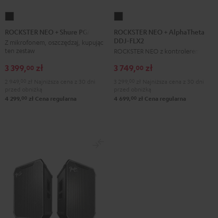
ROCKSTER
ROCKSTER
NEO
NEO
ROCKSTER NEO + AlphaTheta
ROCKSTER NEO + Shure PGA58
DDJ-FLX2
+
+
Z mikrofonem, oszczędzaj, kupując
ten zestaw
ROCKSTER NEO z kontrolerem DJ
AlphaTheta
Shure
DDJ-
PGA58
3 399,
zł
3 749,
zł
00
00
FLX2
Black
2 949,
00
zł
Najniższa cena z 30 dni
3 299,
00
zł
Najniższa cena z 30 dni
Black
przed obniżką
przed obniżką
00
00
4 299,
zł
Cena regularna
4 699,
zł
Cena regularna