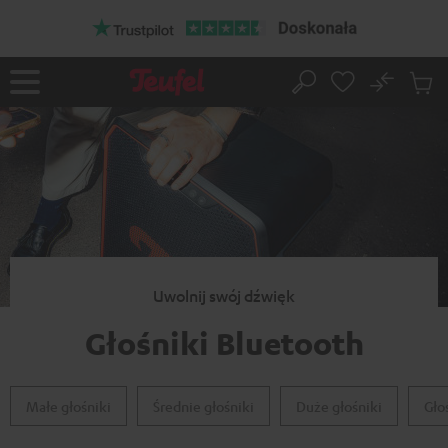
EJDŹ DO
ARTOŚCI
No
Zapi
Strona
Szukaj
Produ
główna
w
koszy
Uwolnij swój dźwięk
Głośniki Bluetooth
Małe głośniki
Średnie głośniki
Duże głośniki
Gło