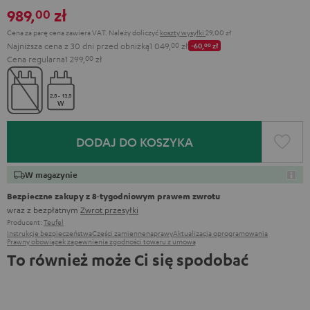
989,
zł
00
Cena za parę cena zawiera VAT.
Należy doliczyć
koszty wysyłki
29,00 zł
Najniższa cena z 30 dni przed obniżką
1 049,
00
zł
-60,
00
zł
Cena regularna
1 299,
00
zł
DODAJ DO KOSZYKA
W magazynie
Bezpieczne zakupy z 8‑tygodniowym prawem zwrotu
wraz z bezpłatnym
Zwrot przesyłki
Producent:
Teufel
Instrukcje bezpieczeństwa
Części zamienne
naprawy
Aktualizacja oprogramowania
Prawny obowiązek zapewnienia zgodności towaru z umową
To również może Ci się spodobać