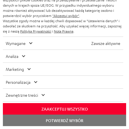
wszystkich plików cookies oraz na przekazywanie i przetwarzanie Twoich
i
a
00800 200 300 40
j
danych w krajach spoza UE/EOG. W przypadku indywidualnego wyboru
m
Pon-Pt od godziny 09:00 do 17:00
a
można również aktywować lub dezaktywować każdą kategorię osobno i
n
e
a
potwierdzić wybór przyciskiem
"Akceptuj wybór"
.
W niedziele i święta zamknięte
e
o
Wszystkie zgody można w każdej chwili dopasować w "Ustawienia danych" i
Serwis
c
odwołać ze skutkiem na przyszłość. Aby uzyskać więcej informacji, zapoznaj
k
w
Najczęściej zadawane pytania
się z naszą
Polityką Prywatności
i
Notą Prawną
.
j
o
Wyszukiwarka sklepów
y
e
Wymagane
Zawsze aktywne
n
Poznaj nasze produkty na żywo i zaufaj naszym
s
d
profesjonalnym doradcom.
t
y
Analiza
o
Podgląd
a
ł
t
Marketing
k
c
y
t
e
Personalizacja
c
o
z
Zewnętrzne treści
w
ą
e
ZAAKCEPTUJ WSZYSTKO
c
Rozpoc
e
Testuj przez 8 tygodni
POTWIERDŹ WYBÓR
czat