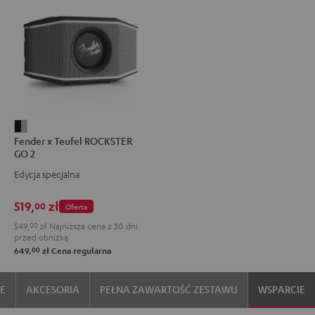
Fender
Fender x Teufel ROCKSTER
x
GO 2
Teufel
Edycja specjalna
ROCKSTER
GO
519,
zł
00
Oferta
2
549,
00
zł
Najniższa cena z 30 dni
Black
przed obniżką
&
00
649,
zł
Cena regularna
Steel
IE
AKCESORIA
PEŁNA ZAWARTOŚĆ ZESTAWU
WSPARCIE