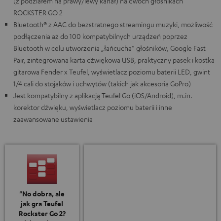
(z podziałem na prawy/lewy kanał) na dwóch głośnikach
ROCKSTER GO 2
Bluetooth® z AAC do bezstratnego streamingu muzyki, możliwość
podłączenia aż do 100 kompatybilnych urządzeń poprzez
Bluetooth w celu utworzenia „łańcucha” głośników, Google Fast
Pair, zintegrowana karta dźwiękowa USB, praktyczny pasek i kostka
gitarowa Fender x Teufel, wyświetlacz poziomu baterii LED, gwint
1/4 cali do stojaków i uchwytów (takich jak akcesoria GoPro)
Jest kompatybilny z aplikacją Teufel Go (iOS/Android), m.in.
korektor dźwięku, wyświetlacz poziomu baterii i inne
zaawansowane ustawienia
"No dobra, ale
jak gra Teufel
Rockster Go 2?