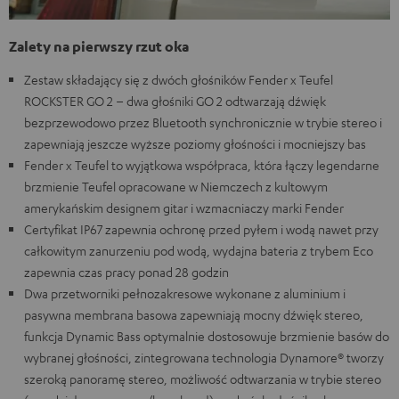
Zalety na pierwszy rzut oka
Zestaw składający się z dwóch głośników Fender x Teufel
ROCKSTER GO 2 – dwa głośniki GO 2 odtwarzają dźwięk
bezprzewodowo przez Bluetooth synchronicznie w trybie stereo i
zapewniają jeszcze wyższe poziomy głośności i mocniejszy bas
Fender x Teufel to wyjątkowa współpraca, która łączy legendarne
brzmienie Teufel opracowane w Niemczech z kultowym
amerykańskim designem gitar i wzmacniaczy marki Fender
Certyfikat IP67 zapewnia ochronę przed pyłem i wodą nawet przy
całkowitym zanurzeniu pod wodą, wydajna bateria z trybem Eco
zapewnia czas pracy ponad 28 godzin
Dwa przetworniki pełnozakresowe wykonane z aluminium i
pasywna membrana basowa zapewniają mocny dźwięk stereo,
funkcja Dynamic Bass optymalnie dostosowuje brzmienie basów do
wybranej głośności, zintegrowana technologia Dynamore® tworzy
szeroką panoramę stereo, możliwość odtwarzania w trybie stereo