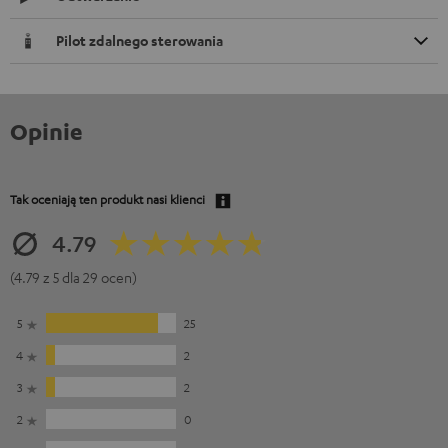
Pilot zdalnego sterowania
Opinie
Tak oceniają ten produkt nasi klienci
4.79
(4.79 z 5 dla 29 ocen)
5
25
4
2
3
2
2
0