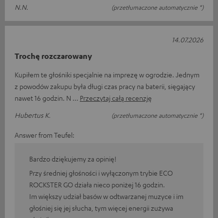
N.N.
(przetłumaczone automatycznie *)
14.07.2026
Trochę rozczarowany
Kupiłem te głośniki specjalnie na imprezę w ogrodzie. Jednym
z powodów zakupu była długi czas pracy na baterii, sięgający
nawet 16 godzin. N
Przeczytaj całą recenzję
Hubertus K.
(przetłumaczone automatycznie *)
Answer from Teufel:
Bardzo dziękujemy za opinię!
Przy średniej głośności i wyłączonym trybie ECO
ROCKSTER GO działa nieco poniżej 16 godzin.
Im większy udział basów w odtwarzanej muzyce i im
głośniej się jej słucha, tym więcej energii zużywa