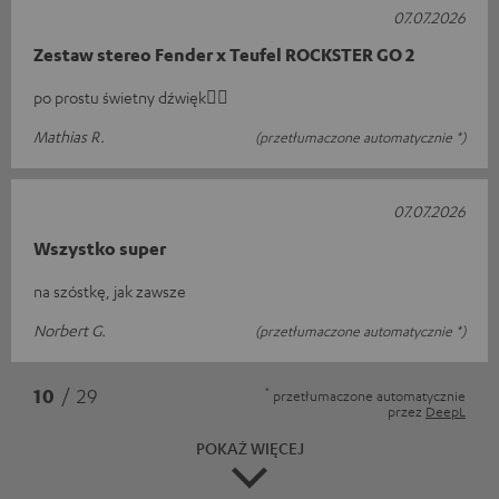
07.07.2026
Zestaw stereo Fender x Teufel ROCKSTER GO 2
po prostu świetny dźwięk👍🏻
Mathias R.
(przetłumaczone automatycznie *)
07.07.2026
Wszystko super
na szóstkę, jak zawsze
Norbert G.
(przetłumaczone automatycznie *)
*
10
/ 29
przetłumaczone automatycznie
przez
DeepL
POKAŻ WIĘCEJ