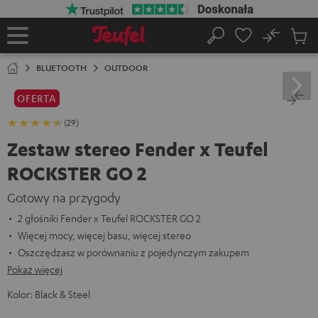
EJDŹ DO
ARTOŚCI
No
Zapi
Strona
Szukaj
Produ
główna
w
BLUETOOTH
OUTDOOR
koszy
OFERTA
(29)
Zestaw stereo Fender x Teufel
ROCKSTER GO 2
Gotowy na przygody
2 głośniki Fender x Teufel ROCKSTER GO 2
Więcej mocy, więcej basu, więcej stereo
Oszczędzasz w porównaniu z pojedynczym zakupem
Pokaż więcej
Kolor:
Black & Steel