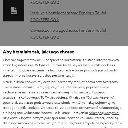
k
ROCKSTER GO 2
u
Instrukcja bezpieczeństwa: Fender x Teufel
m
ROCKSTER GO 2
e
Oświadczenie o zgodności: Fender x Teufel
n
ROCKSTER GO 2
t
Aby brzmiało tak, jak tego chcesz
y
Chcemy zagwarantować Ci bezpieczne korzystanie ze stron internetowych,
d
I
Informacje o wysyłce
które Cię interesują. W tym celu firma Teufel wykorzystuje pliki cookies i
o
inne technologie śledzenia na tych stronach – także pochodzące od osób
n
trzecich - oraz korzysta z usług personalizacji.
p
f
Dzięki plikom cookies my oraz inni partnerzy marketingowi przetwarzamy
o
Twoje dane i dowiadujemy się, czym się interesujesz, poprzez Twoje
o
I
zachowanie na naszej stronie internetowej i informacje z Twojego
Prawny obowiązek zapewnienia zgodności towaru z
b
r
urządzenia końcowego. To Ty decydujesz: Klikając na
"Odrzuć wszystko"
,
umową
n
potwierdzasz nasze podstawowe ustawienia, w których aktywujemy tylko
r
m
niezbędne pliki cookies. Oznacza to, że będziesz otrzymywać rekomendacje,
f
a
ale będą one wybierane losowo. Po kliknięciu przycisku
"Akceptuj wszystko"
a
o
użytkownik będzie otrzymywał spersonalizowane reklamy i treści, które są
n
D
Biuro Obsługi Klienta
c
dla niego naprawdę istotne. W tym miejscu wyrażasz zgodę na wykorzystanie
r