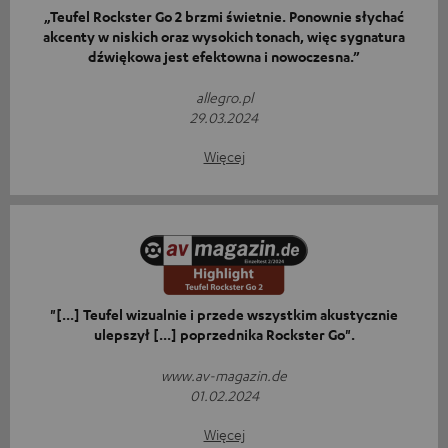
„Teufel Rockster Go 2 brzmi świetnie. Ponownie słychać
akcenty w niskich oraz wysokich tonach, więc sygnatura
dźwiękowa jest efektowna i nowoczesna.”
allegro.pl
29.03.2024
Więcej
"[...] Teufel wizualnie i przede wszystkim akustycznie
ulepszył [...] poprzednika Rockster Go".
www.av-magazin.de
01.02.2024
Więcej