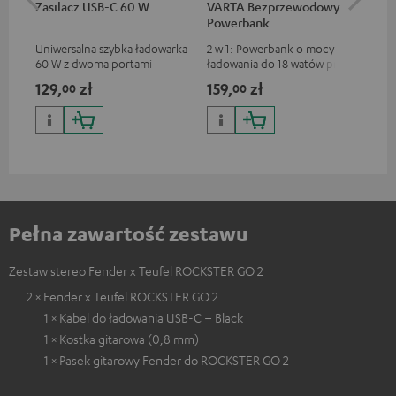
Zasilacz USB-C 60 W
VARTA Bezprzewodowy
Ka
Powerbank
Uniwersalna szybka ładowarka
2 w 1: Powerbank o mocy
Uni
60 W z dwoma portami
ładowania do 18 watów przez
wsz
połączeniowymi (USB-C 60 W
USB typu C & bezprzewodowa
ład
129,
zł
159,
zł
64
00
00
/ USB 7,5 W) do słuchawek i
ładowarka o mocy ładowania
do 
urządzeń przenośnych, a
do 10 watów
Teu
także laptopów i innych
urządzeń o napięciu
roboczym do 60 W i złączu
USB-C.
Pełna zawartość zestawu
Zestaw stereo Fender x Teufel ROCKSTER GO 2
2 × Fender x Teufel ROCKSTER GO 2
1 × Kabel do ładowania USB-C – Black
1 × Kostka gitarowa (0,8 mm)
1 × Pasek gitarowy Fender do ROCKSTER GO 2