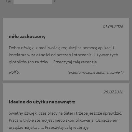
1
0
01.08.2026
miło zaskoczony
Dobry dźwięk, z możliwością regulacji za pomocą aplikacji i
korektora w zależności od potrzeb i otoczenia. Używam tych
głośników (co za dziw
Przeczytaj całą recenzję
Rolf S.
(przetłumaczone automatycznie *)
28.07.2026
Idealne do użytku na zewnątrz
Świetny dźwięk, czas pracy na baterii trzeba jeszcze sprawdzić.
Praca w trybie stereo jest nieco skomplikowana. Oznaczyłem
urządzenia jako „
Przeczytaj całą recenzję