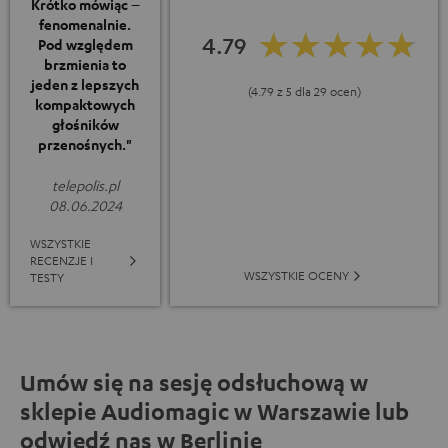
Krótko mówiąc –
fenomenalnie.
4.79
Pod względem
brzmienia to
jeden z lepszych
(4.79 z 5 dla 29 ocen)
kompaktowych
głośników
przenośnych."
telepolis.pl
08.06.2024
WSZYSTKIE
RECENZJE I
WSZYSTKIE OCENY
TESTY
Umów się na sesję odsłuchową w
sklepie Audiomagic w Warszawie lub
odwiedź nas w Berlinie