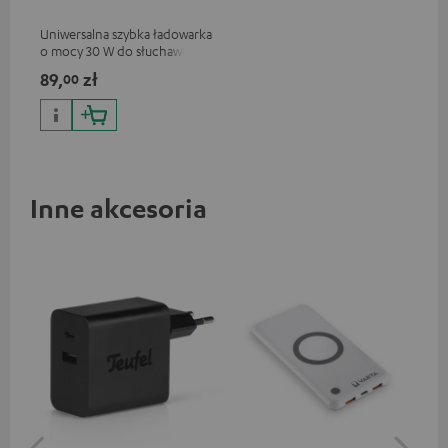
Uniwersalna szybka ładowarka
o mocy 30 W do słuchawek i
urządzeń przenośnych, a
89,
zł
00
także iPhone'ów marki Apple,
smartfonów z systemem
Android, tabletów i urządzeń
ze złączem USB-C
Inne akcesoria