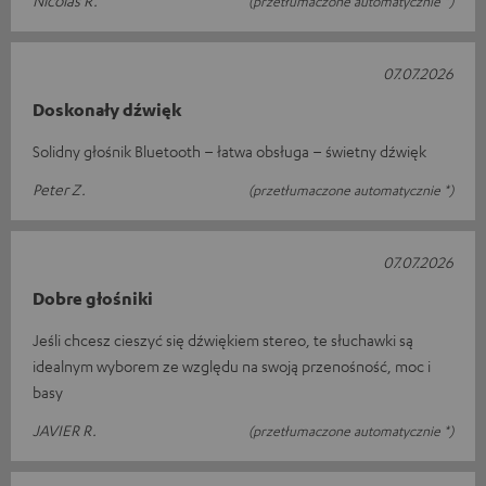
Nicolas R.
(przetłumaczone automatycznie *)
07.07.2026
Doskonały dźwięk
Solidny głośnik Bluetooth – łatwa obsługa – świetny dźwięk
Peter Z.
(przetłumaczone automatycznie *)
07.07.2026
Dobre głośniki
Jeśli chcesz cieszyć się dźwiękiem stereo, te słuchawki są
idealnym wyborem ze względu na swoją przenośność, moc i
basy
JAVIER R.
(przetłumaczone automatycznie *)