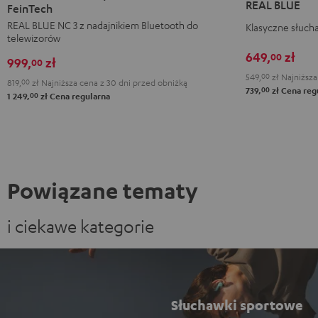
REAL BLUE
NC
NC
NC
FeinTech
Night
3
3
3
REAL BLUE NC 3 z nadajnikiem Bluetooth do
Klasyczne słuch
Black
telewizorów
+
+
+
649,
zł
00
System
System
System
999,
zł
00
audio
audio
audio
549,
00
zł
Najniższa
819,
00
zł
Najniższa cena z 30 dni przed obniżką
00
739,
zł
Cena reg
Bluetooth
Bluetooth
Bluetooth
00
1 249,
zł
Cena regularna
FeinTech
FeinTech
FeinTech
Night
Pearl
Steel
Black
White
Blue
Powiązane tematy
i ciekawe kategorie
Słuchawki sportowe