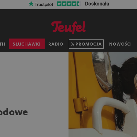
aj na kosztach wysyłki z kodem:
VKF-72F
06
D
:
13
H
:
1
TH
SŁUCHAWKI
RADIO
PROMOCJA
NOWOŚCI
wodowe