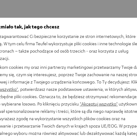
miało tak, jak tego chcesz
agwarantować Ci bezpieczne korzystanie ze stron internetowych, które 
ą. W tym celu firma Teufel wykorzystuje pliki cookies i inne technologie śl
stronach – także pochodzące od osób trzecich - oraz korzysta z usług
zacji.
likom cookies my oraz inni partnerzy marketingowi przetwarzamy Twoje d
emy się, czym się interesujesz, poprzez Twoje zachowanie na naszej stro
owej i informacje z Twojego urządzenia końcowego. To Ty decydujesz: Klik
wszystko"
, potwierdzasz nasze podstawowe ustawienia, w których aktyw
ezbędne pliki cookies. Oznacza to, że będziesz otrzymywać rekomendacje,
 wybierane losowo. Po kliknięciu przycisku
"Akceptuj wszystko"
użytkowni
ał spersonalizowane reklamy i treści, które są dla niego naprawdę istotn
wyrażasz zgodę na wykorzystanie wszystkich plików cookies oraz na
REAL
REAL
REAL
REAL
wanie i przetwarzanie Twoich danych w krajach spoza UE/EOG. W przyp
BLUE
BLUE
BLUE
BLUE
WS
REAL BLUE TWS 3
alnego wyboru można również aktywować lub dezaktywować każdą kateg
TWS
TWS
TWS
TWS