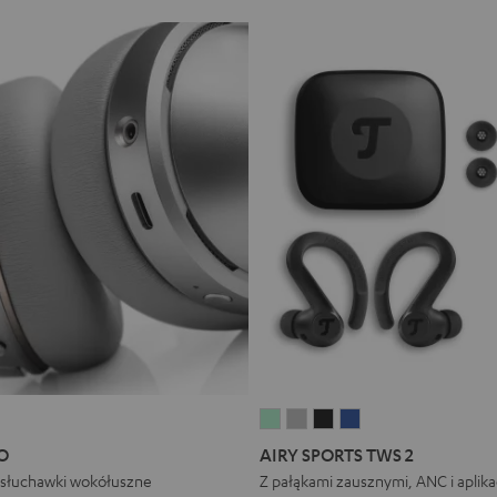
AIRY
AIRY
AIRY
AIRY
SPORTS
SPORTS
SPORTS
SPORTS
O
AIRY SPORTS TWS 2
TWS
TWS
TWS
TWS
 słuchawki wokółuszne
Z pałąkami zausznymi, ANC i aplika