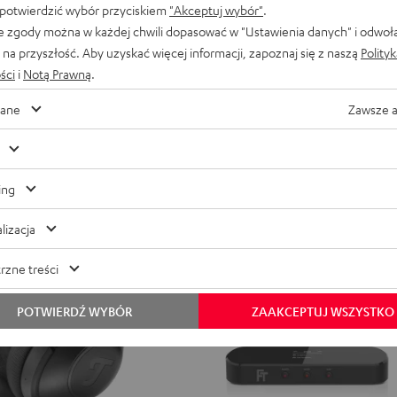
ku i wolności
Gotowy na każde zadanie
 potwierdzić wybór przyciskiem
"Akceptuj wybór"
.
3
3
3
3
e zgody można w każdej chwili dopasować w "Ustawienia danych" i odwoł
Misty
Night
Pure
Steel
519,
zł
00
na przyszłość. Aby uzyskać więcej informacji, zapoznaj się z naszą
Polity
Green
Black
White
Blue
 cena z 30 dni przed obniżką
349,
00
zł
Najniższa cena z 30 dni przed
ści
i
Notą Prawną
.
00
ularna
649,
zł
Cena regularna
ane
Zawsze 
NOWOŚĆ
ing
lizacja
rzne treści
POTWIERDŹ WYBÓR
ZAAKCEPTUJ WSZYSTKO