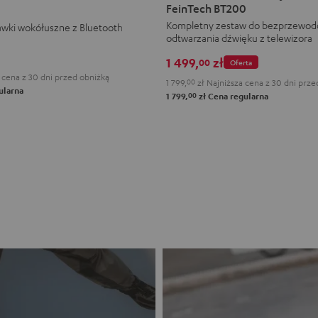
PRO
PRO
FeinTech BT200
+
+
Kompletny zestaw do bezprzewo
awki wokółuszne z Bluetooth
odtwarzania dźwięku z telewizora
Nadajnik
Nadajnik
audio
audio
1 499,
zł
00
Oferta
Bluetooth
Bluetooth
 cena z 30 dni przed obniżką
1 799,
00
zł
Najniższa cena z 30 dni prze
ularna
FeinTech
FeinTech
00
1 799,
zł
Cena regularna
BT200
BT200
Night
Titanium
Black
Gray