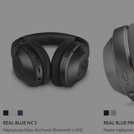
REAL
REAL
REAL
REAL
REAL
BLUE
BLUE
BLUE
BLUE
BLUE
REAL BLUE NC 3
REAL BLUE PR
NC
NC
NC
PRO
PRO
Najwyższej klasy słuchawki Bluetooth z ANC
Nasze najlepsze