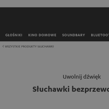
EJDŹ DO
50% Oszczędz
ARTOŚCI
GŁOŚNIKI
KINO DOMOWE
SOUNDBARY
BLUETOO
Strona
główna
WSZYSTKIE PRODUKTY SŁUCHAWKI
Uwolnij dźwięk
Słuchawki bezprze