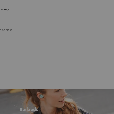
dowego
d obniżką
Earbuds