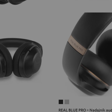
REAL
REAL
BLUE
BLUE
REAL BLUE PRO + Nadajnik aud