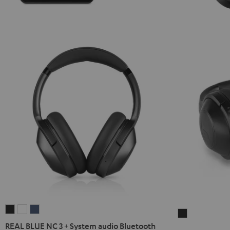
REAL
REAL
REAL
REAL
BLUE
BLUE
BLUE
REAL BLUE NC 3 + System audio Bluetooth
BLUE