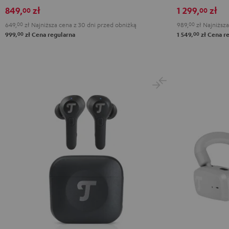
3
3
3
Night
Titanium
849,
zł
1 299,
zł
00
00
Night
Pearl
Steel
Black
Gray
649,
00
zł
Najniższa cena z 30 dni przed obniżką
989,
00
zł
Najniższa
Black
White
Blue
00
00
999,
zł
Cena regularna
1 549,
zł
Cena re