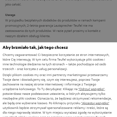
j
jako całość.
i
Uwaga
W przypadku bezpłatnych dodatków do produktów w ramach kampanii
promocyjnych, 2-letnia gwarancja Lautsprecher Teufel nie ma
zastosowania do tych produktów. W razie pytań prosimy o kontakt z
naszym działem obsługi klienta.
Dostawa
Aby brzmiało tak, jak tego chcesz
Dostawa słuchawek Teufel MOVE 2 nie musi nastąpić razem z dostawą
Chcemy zagwarantować Ci bezpieczne korzystanie ze stron internetowych,
zamówionego produktu.
które Cię interesują. W tym celu firma Teufel wykorzystuje pliki cookies i
inne technologie śledzenia na tych stronach – także pochodzące od osób
trzecich - oraz korzysta z usług personalizacji.
Dzięki plikom cookies my oraz inni partnerzy marketingowi przetwarzamy
Twoje dane i dowiadujemy się, czym się interesujesz, poprzez Twoje
zachowanie na naszej stronie internetowej i informacje z Twojego
urządzenia końcowego. To Ty decydujesz: Klikając na
"Odrzuć wszystko"
,
Testuj przez 8 tygodni
potwierdzasz nasze podstawowe ustawienia, w których aktywujemy tylko
niezbędne pliki cookies. Oznacza to, że będziesz otrzymywać rekomendacje,
Darmowy zwrot
ale będą one wybierane losowo. Po kliknięciu przycisku
"Akceptuj wszystko"
użytkownik będzie otrzymywał spersonalizowane reklamy i treści, które są
dla niego naprawdę istotne. W tym miejscu wyrażasz zgodę na wykorzystanie
Obsługa klienta w strukturze firmy