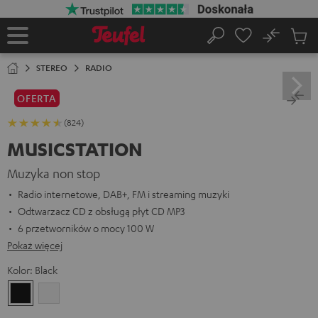
EJDŹ DO
ARTOŚCI
No
Zapi
Strona
Szukaj
Produ
główna
w
STEREO
RADIO
koszy
OFERTA
(824)
MUSICSTATION
Muzyka non stop
Radio internetowe, DAB+, FM i streaming muzyki
Odtwarzacz CD z obsługą płyt CD MP3
6 przetworników o mocy 100 W
Pokaż więcej
Kolor:
Black
Black
White