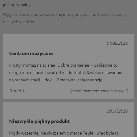
jest optymalny.
Wygenerowane przez sztuczną inteligencję na podstawie recenzji
naszych klientów.
01.08.2026
Centrum muzyczne
Prosty montaż na ścianie. Dobre brzmienie – dokładnie to,
czego można oczekiwać od marki Teufel. Szybkie ustawienie
wybranych stacji – dok
Przeczytaj całą recenzję
Detlef S.
(przetłumaczone automatycznie *)
28.07.2026
Niezwykle piękny produkt
Nigdy wcześniej nie słyszałem o marce Teufel, więc była to