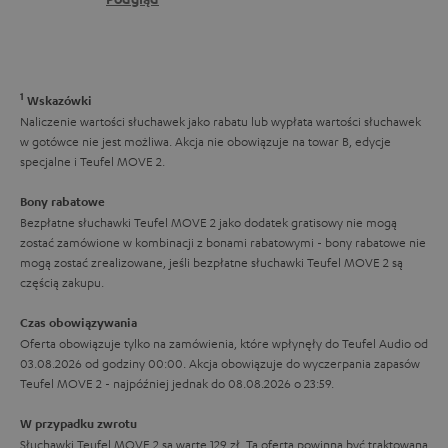
o
a
ł
t
k
c
y
t
e
c
1
o
Wskazówki
z
Naliczenie wartości słuchawek jako rabatu lub wypłata wartości słuchawek
w
w gotówce nie jest możliwa. Akcja nie obowiązuje na towar B, edycje
ą
e
specjalne i Teufel MOVE 2.
c
Bony rabatowe
e
Bezpłatne słuchawki Teufel MOVE 2 jako dodatek gratisowy nie mogą
g
zostać zamówione w kombinacji z bonami rabatowymi - bony rabatowe nie
mogą zostać zrealizowane, jeśli bezpłatne słuchawki Teufel MOVE 2 są
w
częścią zakupu.
a
Czas obowiązywania
r
Oferta obowiązuje tylko na zamówienia, które wpłynęły do Teufel Audio od
a
03.08.2026 od godziny 00:00. Akcja obowiązuje do wyczerpania zapasów
Teufel MOVE 2 - najpóźniej jednak do 08.08.2026 o 23:59.
n
c
W przypadku zwrotu
Słuchawki Teufel MOVE 2 są warte 129 zł. Ta oferta powinna być traktowana