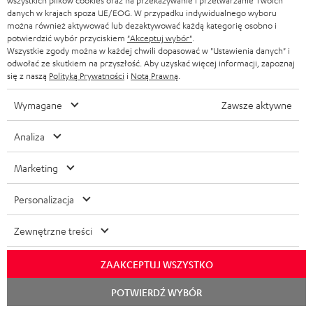
wszystkich plików cookies oraz na przekazywanie i przetwarzanie Twoich
danych w krajach spoza UE/EOG. W przypadku indywidualnego wyboru
można również aktywować lub dezaktywować każdą kategorię osobno i
Ponad 45 lat doświadczenia audio
potwierdzić wybór przyciskiem
"Akceptuj wybór"
.
Wszystkie zgody można w każdej chwili dopasować w "Ustawienia danych" i
odwołać ze skutkiem na przyszłość. Aby uzyskać więcej informacji, zapoznaj
się z naszą
Polityką Prywatności
i
Notą Prawną
.
Wymagane
Zawsze aktywne
Analiza
Marketing
Personalizacja
Zewnętrzne treści
ZAAKCEPTUJ WSZYSTKO
Rozpoc
POTWIERDŹ WYBÓR
czat
Blog Teufel