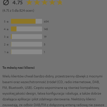
4.75
(4.75 z 5 dla 824 ocen)
5
654
4
145
3
19
2
5
1
1
To mówią nasi klienci
Wielu klientów chwali bardzo dobry, przestrzenny dźwięk z mocnymi
basami oraz wszechstronność źródeł (CD, radio internetowe, DAB,
FM, Bluetooth, USB). Często wspominane są również kompaktowy,
wysokiej jakości design, łatwa konfiguracja i obsługa, a także dobrze
działająca aplikacja i pilot zdalnego sterowania. Niektórzy klienci
zauważają, że odbiór DAB/FM z dołączoną anteną radiową nie zawsze