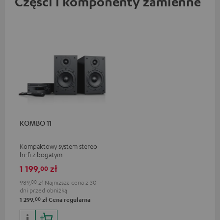
Części i komponenty zamienne
KOMBO 11
Kompaktowy system stereo
hi-fi z bogatym
wyposażeniem, następca
1 199,
zł
00
bestsellera KOMBO 22
989,
00
zł
Najniższa cena z 30
dni przed obniżką
00
1 299,
zł
Cena regularna