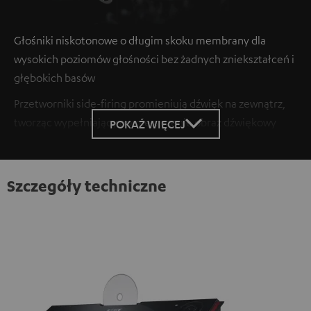
Głośniki niskotonowe o długim skoku membrany dla
wysokich poziomów głośności bez żadnych zniekształceń i
głębokich basów
Przetworniki side-firing promieniują dźwięk na zewnątrz,
tworząc wypełniający pomieszczenie obraz dźwiękowy
POKAŻ WIĘCEJ
Szczegóły techniczne