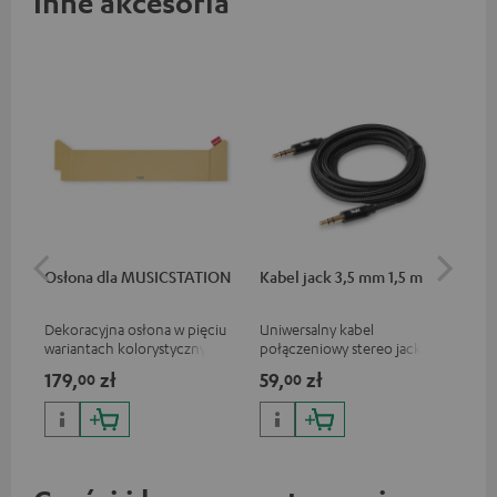
Inne akcesoria
Osłona dla MUSICSTATION
Kabel jack 3,5 mm 1,5 m
Prz
m
Dekoracyjna osłona w pięciu
Uniwersalny kabel
Uni
wariantach kolorystycznych,
połączeniowy stereo jack 3,5
ste
odpowiednia do
mm
179,
zł
59,
zł
59
00
00
MUSICSTATION