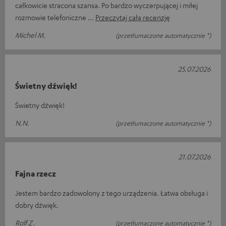
całkowicie stracona szansa. Po bardzo wyczerpującej i miłej
rozmowie telefoniczne
Przeczytaj całą recenzję
Michel M.
(przetłumaczone automatycznie *)
25.07.2026
Świetny dźwięk!
Świetny dźwięk!
N.N.
(przetłumaczone automatycznie *)
21.07.2026
Fajna rzecz
Jestem bardzo zadowolony z tego urządzenia. Łatwa obsługa i
dobry dźwięk.
Rolf Z.
(przetłumaczone automatycznie *)