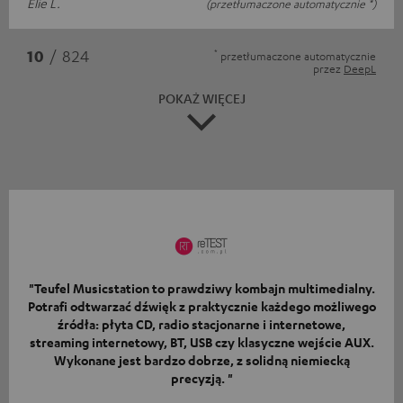
Elie L.
(przetłumaczone automatycznie *)
*
10
/ 824
przetłumaczone automatycznie
przez
DeepL
POKAŻ WIĘCEJ
"Teufel Musicstation to prawdziwy kombajn multimedialny.
Potrafi odtwarzać dźwięk z praktycznie każdego możliwego
źródła: płyta CD, radio stacjonarne i internetowe,
streaming internetowy, BT, USB czy klasyczne wejście AUX.
Wykonane jest bardzo dobrze, z solidną niemiecką
precyzją. "