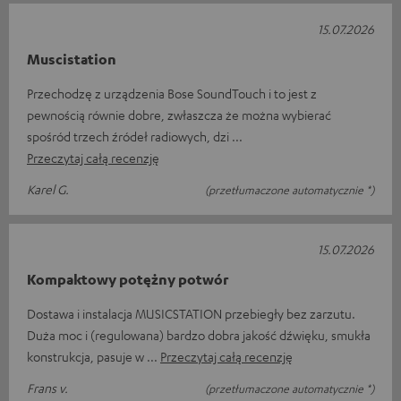
15.07.2026
Muscistation
Przechodzę z urządzenia Bose SoundTouch i to jest z
pewnością równie dobre, zwłaszcza że można wybierać
spośród trzech źródeł radiowych, dzi
Przeczytaj całą recenzję
Karel G.
(przetłumaczone automatycznie *)
15.07.2026
Kompaktowy potężny potwór
Dostawa i instalacja MUSICSTATION przebiegły bez zarzutu.
Duża moc i (regulowana) bardzo dobra jakość dźwięku, smukła
konstrukcja, pasuje w
Przeczytaj całą recenzję
Frans v.
(przetłumaczone automatycznie *)