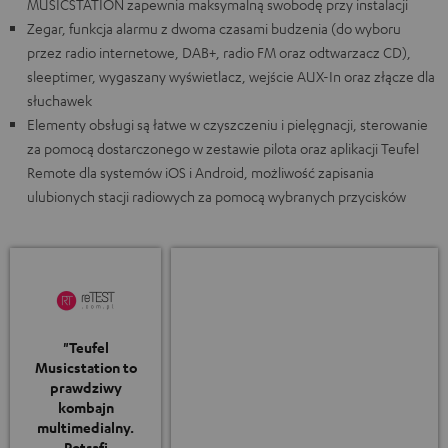
MUSICSTATION zapewnia maksymalną swobodę przy instalacji
Zegar, funkcja alarmu z dwoma czasami budzenia (do wyboru
przez radio internetowe, DAB+, radio FM oraz odtwarzacz CD),
sleeptimer, wygaszany wyświetlacz, wejście AUX-In oraz złącze dla
słuchawek
Elementy obsługi są łatwe w czyszczeniu i pielęgnacji, sterowanie
za pomocą dostarczonego w zestawie pilota oraz aplikacji Teufel
Remote dla systemów iOS i Android, możliwość zapisania
ulubionych stacji radiowych za pomocą wybranych przycisków
"Teufel
Musicstation to
prawdziwy
kombajn
multimedialny.
Potrafi