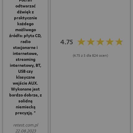
odtwarzać
dźwięk z
praktycznie
każdego
możliwego
źródła: płyta CD,
4.75
radio
stacjonarne i
internetowe,
(4.75 z 5 dla 824 ocen)
streaming
internetowy, BT,
USB czy
klasyczne
wejście AUX.
Wykonane jest
bardzo dobrze, z
solidną
niemiecką
precyzją. "
retest.com.pl
22.08.2023