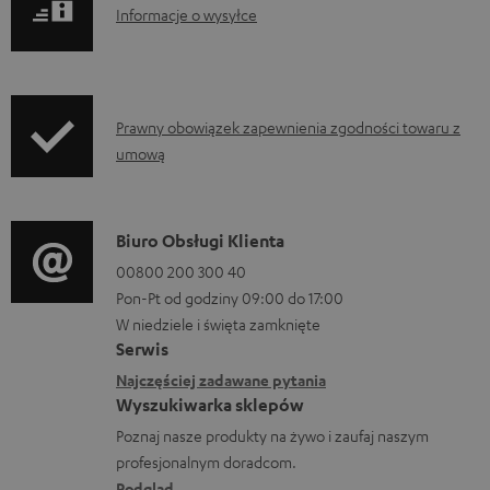
I
Informacje o wysyłce
t
n
y
f
d
o
o
I
Prawny obowiązek zapewnienia zgodności towaru z
r
p
umową
n
m
o
f
a
b
o
D
Biuro Obsługi Klienta
c
r
r
a
00800 200 300 40
j
a
m
Pon-Pt od godziny 09:00 do 17:00
n
e
n
a
W niedziele i święta zamknięte
e
o
i
Serwis
c
k
w
a
Najczęściej zadawane pytania
j
o
Wyszukiwarka sklepów
y
e
n
Poznaj nasze produkty na żywo i zaufaj naszym
s
d
profesjonalnym doradcom.
t
y
Podgląd