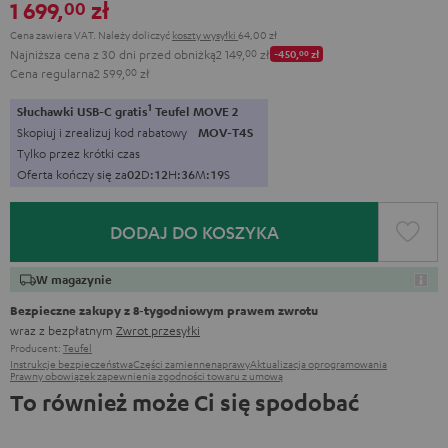
1 699,
zł
00
Cena zawiera VAT.
Należy doliczyć
koszty wysyłki
64,00 zł
Najniższa cena z 30 dni przed obniżką
2 149,
00
zł
-450,
00
zł
Cena regularna
2 599,
00
zł
1
Słuchawki USB-C gratis
Teufel MOVE 2
Skopiuj i zrealizuj kod rabatowy
MOV-T4S
Tylko przez krótki czas
Oferta kończy się za
0
2
D
:
1
2
H
:
3
6
M
:
1
8
S
DODAJ DO KOSZYKA
W magazynie
Bezpieczne zakupy z 8‑tygodniowym prawem zwrotu
wraz z bezpłatnym
Zwrot przesyłki
Producent:
Teufel
Instrukcje bezpieczeństwa
Części zamienne
naprawy
Aktualizacja oprogramowania
Prawny obowiązek zapewnienia zgodności towaru z umową
To również może Ci się spodobać