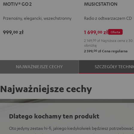
MOTIV® GO 2
MUSICSTATION
GO
GO
GO
Black
White
2
2
2
Przenośny, elegancki, wszechstronny
Radio z odtwarzaczem CD
Night
Silver
Soft
Black
White
Lavender
999,
zł
1 699,
zł
00
00
Oferta
2 149,
00
zł
Najniższa cena z 30 
obniżką
00
2 599,
zł
Cena regularna
NAJWAŻNIEJSZE CECHY
SZCZEGÓŁY TECHNI
Najważniejsze cechy
Dlatego kochamy ten produkt
Oto jedyny zestaw hi-fi, jakiego kiedykolwiek będziesz potrzebowa