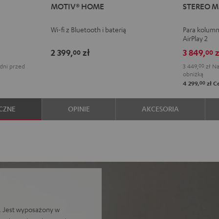
MOTIV® HOME
STEREO M
HOME
HOME
M
M
Black
White
2
2
Wi-fi z Bluetooth i baterią
Para kolumn
Black
Whit
AirPlay 2
2 399,
zł
3 849,
z
00
00
dni przed
3 449,
00
zł
Na
obniżką
00
4 299,
zł
Ce
CZNE
OPINIE
AKCESORIA
ć. Jest wyposażony w