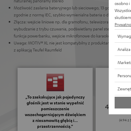
naturalnej panoramy stereo
osobno i
Możliwość zasilania bateryjnego lub sieciowego, 13 godzin pracy 
Wszystki
zgodnie z normą IEC, szybko wymienialna bateria o dużej mocy
skutkiem 
Złącza: wejście liniowe np. dla gramofonu, telewizora lub noteb
Prywatno
wybudzanie z trybu czuwania, podświetlany panel sterowania na ur
funkcja powerbanku, wejście mikrofonowe do karaoke lub przem
Wymag
Uwaga: MOTIV® XL nie jest kompatybilny z produktami z serii Teu
Analiza
z aplikacją Teufel Raumfeld
Market
Persona
Zewnęt
„To zaskakujące jak pojedynczy
głośnik jest w stanie wypełnić
4.94
pomieszczenie
wszechogarniającym dźwiękiem
z niesamowitą głębią i...
(4.94 z 
przestrzennością.”