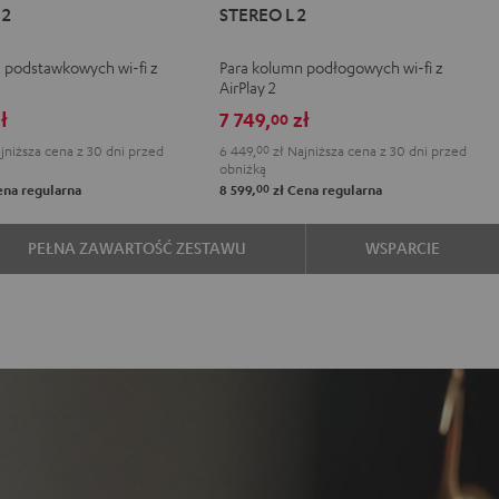
 2
STEREO L 2
L
L
2
2
 podstawkowych wi-fi z
Para kolumn podłogowych wi-fi z
e
Black
White
AirPlay 2
ł
7 749,
zł
00
jniższa cena z 30 dni przed
6 449,
00
zł
Najniższa cena z 30 dni przed
obniżką
00
na regularna
8 599,
zł
Cena regularna
PEŁNA ZAWARTOŚĆ ZESTAWU
WSPARCIE