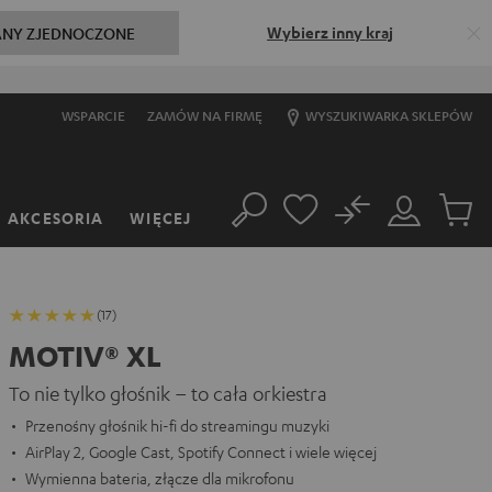
Wybierz inny kraj
ANY ZJEDNOCZONE
WSPARCIE
ZAMÓW NA FIRMĘ
WYSZUKIWARKA SKLEPÓW
No
AKCESORIA
WIĘCEJ
Szukaj
Moje
Produkt
konto
w
koszyk
(17)
MOTIV® XL
To nie tylko głośnik – to cała orkiestra
Przenośny głośnik hi-fi do streamingu muzyki
AirPlay 2, Google Cast, Spotify Connect i wiele więcej
Wymienna bateria, złącze dla mikrofonu