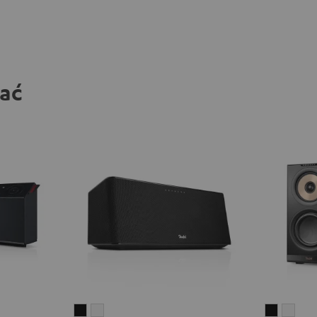
bać
MOTIV®
MOTIV®
STEREO
STE