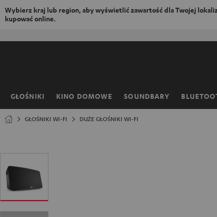
Wybierz kraj lub region, aby wyświetlić zawartość dla Twojej lokaliza
kupować online.
EJDŹ DO
ARTOŚCI
GŁOŚNIKI
KINO DOMOWE
SOUNDBARY
BLUETOO
Strona
główna
GŁOŚNIKI WI-FI
DUŻE GŁOŚNIKI WI-FI