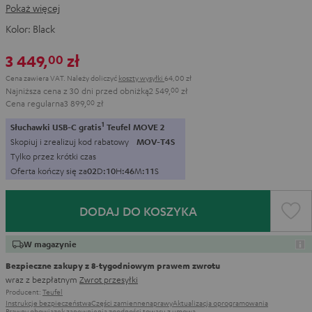
Pokaż więcej
Kolor:
Black
3 449,
zł
00
Cena zawiera VAT.
Należy doliczyć
koszty wysyłki
64,00 zł
Najniższa cena z 30 dni przed obniżką
2 549,
00
zł
Cena regularna
3 899,
00
zł
1
Słuchawki USB-C gratis
Teufel MOVE 2
Skopiuj i zrealizuj kod rabatowy
MOV-T4S
Tylko przez krótki czas
Oferta kończy się za
0
2
D
:
1
0
H
:
4
6
M
:
1
0
S
DODAJ DO KOSZYKA
W magazynie
Bezpieczne zakupy z 8‑tygodniowym prawem zwrotu
wraz z bezpłatnym
Zwrot przesyłki
Producent:
Teufel
Instrukcje bezpieczeństwa
Części zamienne
naprawy
Aktualizacja oprogramowania
Prawny obowiązek zapewnienia zgodności towaru z umową