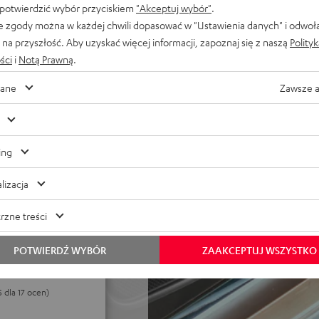
 potwierdzić wybór przyciskiem
"Akceptuj wybór"
.
przy 70 dB(A) zmierzone
e zgody można w każdej chwili dopasować w "Ustawienia danych" i odwoł
na przyszłość. Aby uzyskać więcej informacji, zapoznaj się z naszą
Polity
ooka, automatyczne
ści
i
Notą Prawną
.
ządzeniu, przyciski stacji,
ówień
ane
Zawsze 
fel Streaming / Raumfeld ani
ing
lizacja
rzne treści
POTWIERDŹ WYBÓR
ZAAKCEPTUJ WSZYSTKO
5 dla 17 ocen)