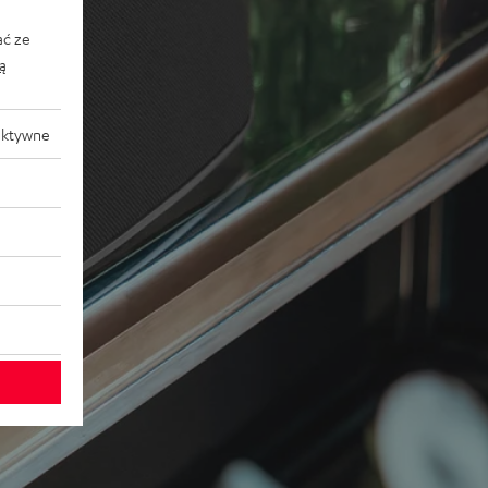
ać ze
ką
aktywne