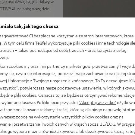
jakość dźwięku, jest łatwy w
MOTIV® XL ze sobą wszędzie.
miało tak, jak tego chcesz
i-fi i Bluetooth oraz
agwarantować Ci bezpieczne korzystanie ze stron internetowych, które 
ą. W tym celu firma Teufel wykorzystuje pliki cookies i inne technologie śl
t, Google Cast, Spotify
stronach – także pochodzące od osób trzecich - oraz korzysta z usług
z AAC, MOTIV® XL można
zacji.
azon Music czy Roon Ready –
likom cookies my oraz inni partnerzy marketingowi przetwarzamy Twoje d
emy się, czym się interesujesz, poprzez Twoje zachowanie na naszej stro
h utworów, konfiguracji,
owej i informacje z Twojego urządzenia końcowego. To Ty decydujesz: Klik
wszystko"
, potwierdzasz nasze podstawowe ustawienia, w których aktyw
datkowym głośnikom AirPlay
ezbędne pliki cookies. Oznacza to, że będziesz otrzymywać rekomendacje,
 wybierane losowo. Po kliknięciu przycisku
"Akceptuj wszystko"
użytkowni
śnik niskotonowy o długim
ał spersonalizowane reklamy i treści, które są dla niego naprawdę istotn
 bas, zaawansowana
wyrażasz zgodę na wykorzystanie wszystkich plików cookies oraz na
o łącznej mocy 210 W (RMS)
wanie i przetwarzanie Twoich danych w krajach spoza UE/EOG. W przyp
, technologia Dynamore® dla
alnego wyboru można również aktywować lub dezaktywować każdą kateg