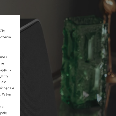
Cię
edzenia
ane i
nie
ając na
ujemy
 ale
k będzie
e. W tym
adku
orię