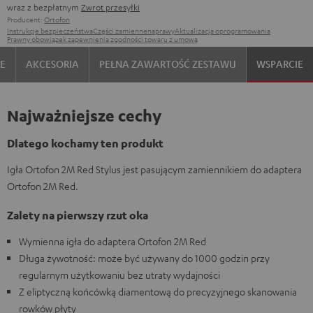
wraz z bezpłatnym
Zwrot przesyłki
Producent:
Ortofon
Instrukcje bezpieczeństwa
Części zamienne
naprawy
Aktualizacja oprogramowania
Prawny obowiązek zapewnienia zgodności towaru z umową
E
AKCESORIA
PEŁNA ZAWARTOŚĆ ZESTAWU
WSPARCIE
Najważniejsze cechy
Dlatego kochamy ten produkt
Igła Ortofon 2M Red Stylus jest pasującym zamiennikiem do adaptera
Ortofon 2M Red.
Zalety na pierwszy rzut oka
Wymienna igła do adaptera Ortofon 2M Red
Długa żywotność: może być używany do 1000 godzin przy
regularnym użytkowaniu bez utraty wydajności
Z eliptyczną końcówką diamentową do precyzyjnego skanowania
rowków płyty