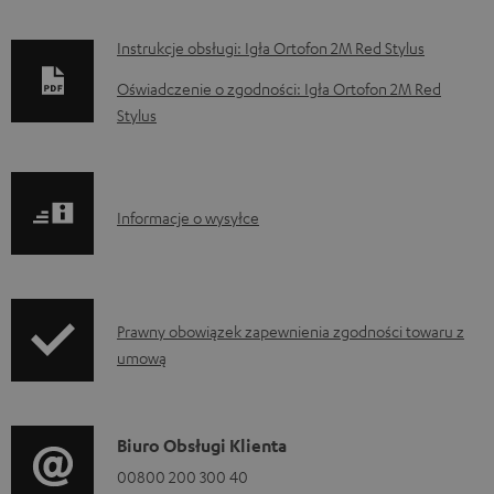
D
Instrukcje obsługi: Igła Ortofon 2M Red Stylus
o
Oświadczenie o zgodności: Igła Ortofon 2M Red
k
Stylus
u
m
e
I
Informacje o wysyłce
n
n
t
f
y
o
I
Prawny obowiązek zapewnienia zgodności towaru z
d
r
umową
n
o
m
f
p
a
o
o
D
Biuro Obsługi Klienta
c
r
b
a
00800 200 300 40
j