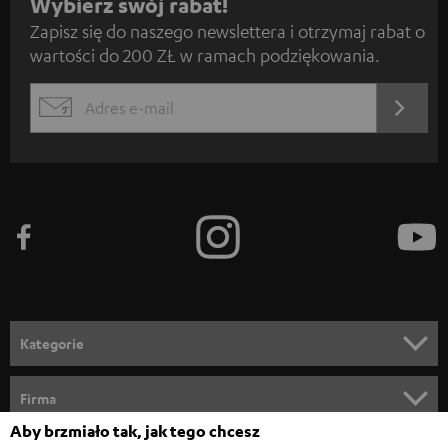
Z
Wybierz swój rabat!
Zapisz się do naszego newslettera i otrzymaj rabat o
a
wartości do 200 ZŁ w ramach podziękowania.
p
i
REJES
EMAIL
s
WIDGET
z
s
i
ę
d
o
n
Kategorie
e
KINO DOMOWE
w
Firma
s
Aby brzmiało tak, jak tego chcesz
KOMPLETNE SYSTEMY
WSPARCIE