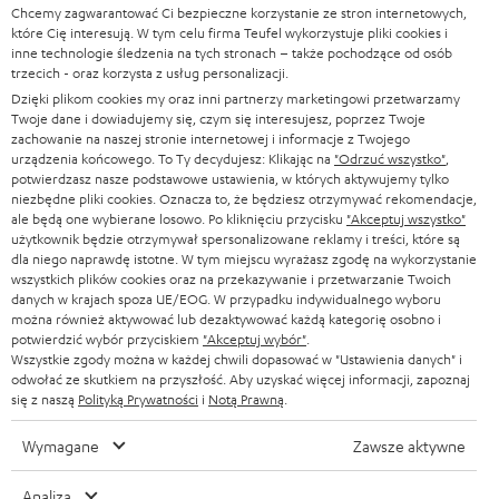
l
Sklepy internetowe Teufel
Chcemy zagwarantować Ci bezpieczne korzystanie ze stron internetowych,
SOUNDBARY
które Cię interesują. W tym celu firma Teufel wykorzystuje pliki cookies i
e
KARIERA
inne technologie śledzenia na tych stronach – także pochodzące od osób
NIEMCY
t
trzecich - oraz korzysta z usług personalizacji.
GŁOŚNIKI HIFI
KONTAKT PRASOWY
Dzięki plikom cookies my oraz inni partnerzy marketingowi przetwarzamy
t
AUSTRIA
Twoje dane i dowiadujemy się, czym się interesujesz, poprzez Twoje
SMART HOME
e
zachowanie na naszej stronie internetowej i informacje z Twojego
B2B
urządzenia końcowego. To Ty decydujesz: Klikając na
"Odrzuć wszystko"
,
r
potwierdzasz nasze podstawowe ustawienia, w których aktywujemy tylko
SZWAJCARIA
BLUETOOTH
BLOG
niezbędne pliki cookies. Oznacza to, że będziesz otrzymywać rekomendacje,
a
ale będą one wybierane losowo. Po kliknięciu przycisku
"Akceptuj wszystko"
SŁUCHAWKI
użytkownik będzie otrzymywał spersonalizowane reklamy i treści, które są
HOLANDIA
NEWSLETTER
dla niego naprawdę istotne. W tym miejscu wyrażasz zgodę na wykorzystanie
SŁUCHAWKI BLUETOOTH
wszystkich plików cookies oraz na przekazywanie i przetwarzanie Twoich
SKLEPY
danych w krajach spoza UE/EOG. W przypadku indywidualnego wyboru
BELGIA
można również aktywować lub dezaktywować każdą kategorię osobno i
WIEŻE HI-FI
KORZYŚCI
potwierdzić wybór przyciskiem
"Akceptuj wybór"
.
Wszystkie zgody można w każdej chwili dopasować w "Ustawienia danych" i
FRANCJA
GŁOŚNIKI
odwołać ze skutkiem na przyszłość. Aby uzyskać więcej informacji, zapoznaj
TEUFEL STORY
się z naszą
Polityką Prywatności
i
Notą Prawną
.
POLSKA
ULTIMA
ZARZĄD
Wymagane
Zawsze aktywne
SŁUCHAWKI DOUSZNE
HISZPANIA
TROSKA O ŚRODOWISKO
Analiza