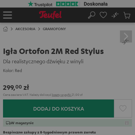
EJDŹ DO
ARTOŚCI
No
Zapi
Strona
Szukaj
Produ
główna
w
AKCESORIA
GRAMOFONY
koszy
Igła Ortofon 2M Red Stylus
Dla realistycznego dźwięku z winyli
Kolor:
Red
299,
zł
00
Cena zawiera VAT.
Należy doliczyć
koszty wysyłki
21,00 zł
DODAJ DO KOSZYKA
W magazynie
Bezpieczne zakupy z 8‑tygodniowym prawem zwrotu