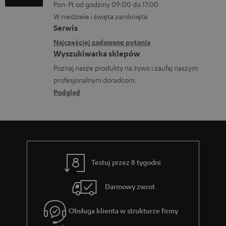
m
Pon-Pt od godziny 09:00 do 17:00
r
n
e
a
W niedziele i święta zamknięte
a
e
o
Serwis
c
n
k
w
Najczęściej zadawane pytania
j
i
o
Wyszukiwarka sklepów
y
e
a
n
Poznaj nasze produkty na żywo i zaufaj naszym
s
d
profesjonalnym doradcom.
t
y
o
Podgląd
a
ł
t
k
c
y
t
e
c
o
z
w
Testuj przez 8 tygodni
ą
e
c
Darmowy zwrot
e
Obsługa klienta w strukturze firmy
g