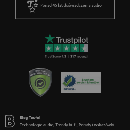
w
Ponad 45 lat doświadczenia audio
a
r
a
n
c
j
i
Blog Teufel
Technologie audio, Trendy hi-fi, Porady i wskazówki