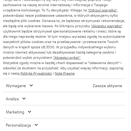
KONTAKT PRASOWY
t
zachowanie na naszej stronie internetowej i informacje z Twojego
AUSTRIA
urządzenia końcowego. To Ty decydujesz: Klikając na
"Odrzuć wszystko"
,
SMART HOME
e
B2B
potwierdzasz nasze podstawowe ustawienia, w których aktywujemy tylko
niezbędne pliki cookies. Oznacza to, że będziesz otrzymywać rekomendacje,
r
SZWAJCARIA
BLUETOOTH
ale będą one wybierane losowo. Po kliknięciu przycisku
"Akceptuj wszystko"
BLOG
a
użytkownik będzie otrzymywał spersonalizowane reklamy i treści, które są
dla niego naprawdę istotne. W tym miejscu wyrażasz zgodę na wykorzystanie
SŁUCHAWKI
HOLANDIA
NEWSLETTER
wszystkich plików cookies oraz na przekazywanie i przetwarzanie Twoich
danych w krajach spoza UE/EOG. W przypadku indywidualnego wyboru
SŁUCHAWKI BLUETOOTH
można również aktywować lub dezaktywować każdą kategorię osobno i
SKLEPY
BELGIA
potwierdzić wybór przyciskiem
"Akceptuj wybór"
.
Wszystkie zgody można w każdej chwili dopasować w "Ustawienia danych" i
WIEŻE HI-FI
KORZYŚCI
odwołać ze skutkiem na przyszłość. Aby uzyskać więcej informacji, zapoznaj
FRANCJA
się z naszą
Polityką Prywatności
i
Notą Prawną
.
GŁOŚNIKI
TEUFEL STORY
Wymagane
Zawsze aktywne
POLSKA
ULTIMA
ZARZĄD
Analiza
SŁUCHAWKI DOUSZNE
HISZPANIA
TROSKA O ŚRODOWISKO
Marketing
Zmiany techniczne, literówki i pomyłki zastrzeżone. Akcesoria pokazane na
FANSHOP
WARTOŚCI
zdjęciach nie wchodzą w zakres dostawy. Ewentualne opłaty za utylizację
WŁOCHY
Personalizacja
baterii są wliczone w cenę.
NOWOŚCI
DOSTĘPNOŚĆ BEZ BARIER