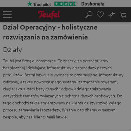
EJDŹ DO
ARTOŚCI
No
Zapi
Strona
Szukaj
Produ
główna
Dział Operacyjny - holistyczne
w
koszy
rozwiązania na zamówienie
Działy
Teufel jest firmą e-commerce. To znaczy, że potrzebujemy
bezpiecznej i działającej infrastruktury do sprzedaży naszych
produktów. Brzmi łatwo, ale wymaga to przemyślanej infrastruktury
cyfrowej, a także nowoczesnego systemu zarządzania towarami,
ciągłej aktualizacji bazy danych i odpowiedniego traktowania
wszystkich tematów związanych z ochroną danych osobowych. Do
tego dochodzi także zorientowany na klienta dalszy rozwój całego
procesu zamawiania i sprzedaży, Właśnie o to dbamy w naszym
zespole, aby nasi klienci mieli łatwiej.