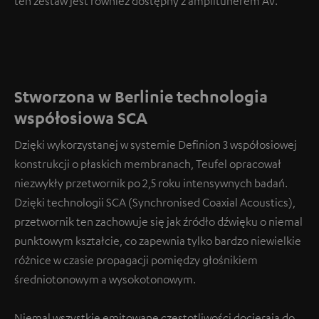
ten zestaw jest również dostępny z amplitunerem AV.
Stworzona w Berlinie technologia
współosiowa SCA
Dzięki wykorzystanej w systemie Definion 3 współosiowej
konstrukcji o płaskich membranach, Teufel opracował
niezwykły przetwornik po 2,5 roku intensywnych badań.
Dzięki technologii SCA (Synchronised Coaxial Acoustics),
przetwornik ten zachowuje się jak źródło dźwięku o niemal
punktowym kształcie, co zapewnia tylko bardzo niewielkie
różnice w czasie propagacji pomiędzy głośnikiem
średniotonowym a wysokotonowym.
Niemal wszystkie emitowane częstotliwości docierają do