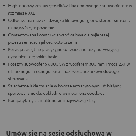
High-endowy zestaw głośników kina domowego z subwooferem w
rozmiarze XXL
Odtwarzanie muzyki, dźwięku filmowego i gier w stereo i surround
na najwyższym poziomie
Opatentowana konstrukcja współosiowa dla najlepszej
przestrzenności i jakości odtworzenia
Ponadprzeciętnie precyzyjne odtwarzanie przy porywającej
dynamice i głębokim basie
Potężny subwoofer S 6000 SW z wooferem 300 mm i mocą 250 W
dla pełnego, mocnego basu, możliwość bezprzewodowego
sterowania
Szlachetne lakierowanie w kolorze antracytowym lub białym;
sportowa, smukła, dokładnie wzmocniona obudowa
Kompatybilny z amplitunerami najwyższej klasy
Umów się na sesję odsłuchową w