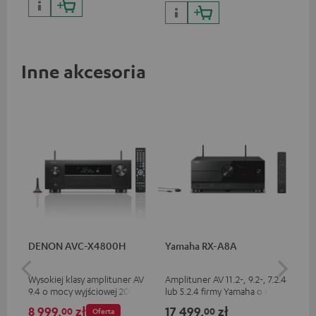
Inne akcesoria
DENON AVC-X4800H
Yamaha RX-A8A
Ya
Wysokiej klasy amplituner AV
Amplituner AV 11.2-, 9.2-, 7.2.4
Amp
9.4 o mocy wyjściowej 200 W
lub 5.2.4 firmy Yamaha o mocy
5.2
na każdy kanał, maksymalna
wyjściowej 185 W na kanał (8
wyj
8 999,
zł
17 499,
zł
12
00
00
Oferta
liczba kanałów przetwarzania
omów, 0,9% THD)
om