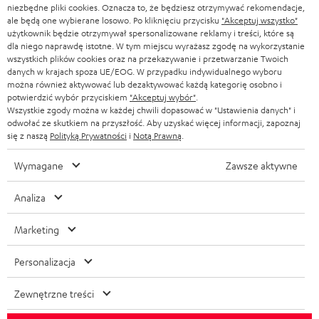
m
niezbędne pliki cookies. Oznacza to, że będziesz otrzymywać rekomendacje,
Pon-Pt od godziny 09:00 do 17:00
n
e
ale będą one wybierane losowo. Po kliknięciu przycisku
"Akceptuj wszystko"
a
W niedziele i święta zamknięte
użytkownik będzie otrzymywał spersonalizowane reklamy i treści, które są
e
o
Serwis
dla niego naprawdę istotne. W tym miejscu wyrażasz zgodę na wykorzystanie
c
k
w
wszystkich plików cookies oraz na przekazywanie i przetwarzanie Twoich
Najczęściej zadawane pytania
j
danych w krajach spoza UE/EOG. W przypadku indywidualnego wyboru
o
Wyszukiwarka sklepów
y
można również aktywować lub dezaktywować każdą kategorię osobno i
e
potwierdzić wybór przyciskiem
"Akceptuj wybór"
.
n
Poznaj nasze produkty na żywo i zaufaj naszym
s
Wszystkie zgody można w każdej chwili dopasować w "Ustawienia danych" i
d
profesjonalnym doradcom.
t
y
odwołać ze skutkiem na przyszłość. Aby uzyskać więcej informacji, zapoznaj
o
Podgląd
się z naszą
Polityką Prywatności
i
Notą Prawną
.
a
ł
t
k
Wymagane
Zawsze aktywne
c
y
t
e
c
Analiza
1
o
Wskazówki
z
Naliczenie wartości słuchawek jako rabatu lub wypłata wartości słuchawek
w
Marketing
w gotówce nie jest możliwa. Akcja nie obowiązuje na towar B, edycje
ą
e
specjalne i Teufel MOVE 2.
c
Personalizacja
Bony rabatowe
e
Zewnętrzne treści
Bezpłatne słuchawki Teufel MOVE 2 jako dodatek gratisowy nie mogą
g
zostać zamówione w kombinacji z bonami rabatowymi - bony rabatowe nie