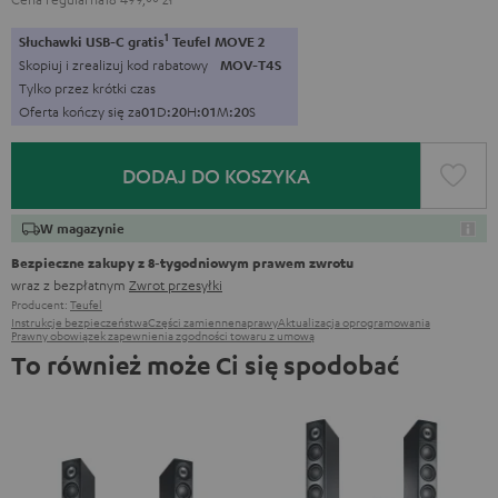
1
Słuchawki USB-C gratis
Teufel MOVE 2
Skopiuj i zrealizuj kod rabatowy
MOV-T4S
Tylko przez krótki czas
Oferta kończy się za
0
1
D
:
2
0
H
:
0
1
M
:
1
9
S
DODAJ DO KOSZYKA
W magazynie
Bezpieczne zakupy z 8‑tygodniowym prawem zwrotu
wraz z bezpłatnym
Zwrot przesyłki
Producent:
Teufel
Instrukcje bezpieczeństwa
Części zamienne
naprawy
Aktualizacja oprogramowania
Prawny obowiązek zapewnienia zgodności towaru z umową
To również może Ci się spodobać