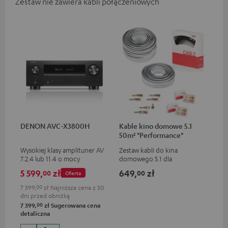
Zestaw nie zawiera kabli połączeniowych
DENON AVC-X3800H
Kable kino domowe 5.1
50m² "Performance"
C4545S
Wysokiej klasy amplituner AV
Zestaw kabli do kina
7.2.4 lub 11.4 o mocy
domowego 5.1 dla
wyjściowej 180 W na każdy
pomieszczeń do 50 m²
5 599,
zł
649,
zł
00
00
Oferta
kanał
7 399,
00
zł
Najniższa cena z 30
dni przed obniżką
00
7 399,
zł
Sugerowana cena
detaliczna