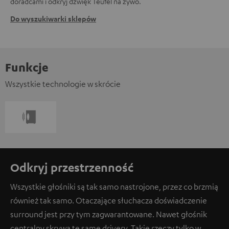
doradcami i odkryj dźwięk Teufel na żywo.
Do wyszukiwarki sklepów
Funkcje
Wszystkie technologie w skrócie
Odkryj przestrzenność
Wszystkie głośniki są tak samo nastrojone, przez co brzmią
również tak samo. Otaczające słuchacza doświadczenie
surround jest przy tym zagwarantowane. Nawet głośnik
centralny skrywa te same drivery. Takie rzeczy tylko w