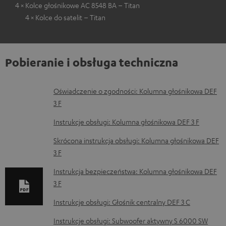
4 × Kolce głośnikowe AC 8548 BA – Titan
4 × Kolce do satelit – Titan
Pobieranie i obsługa techniczna
D
Oświadczenie o zgodności: Kolumna głośnikowa DEF
3 F
o
k
Instrukcje obsługi: Kolumna głośnikowa DEF 3 F
u
Skrócona instrukcja obsługi: Kolumna głośnikowa DEF
m
3 F
e
Instrukcja bezpieczeństwa: Kolumna głośnikowa DEF
n
3 F
t
Instrukcje obsługi: Głośnik centralny DEF 3 C
y
Instrukcje obsługi: Subwoofer aktywny S 6000 SW