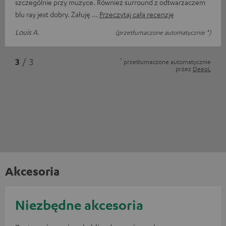
szczególnie przy muzyce. Również surround z odtwarzaczem
blu ray jest dobry. Żałuję
Przeczytaj całą recenzję
Louis A.
(przetłumaczone automatycznie *)
*
3
/ 3
przetłumaczone automatycznie
przez
DeepL
Akcesoria
Niezbędne akcesoria