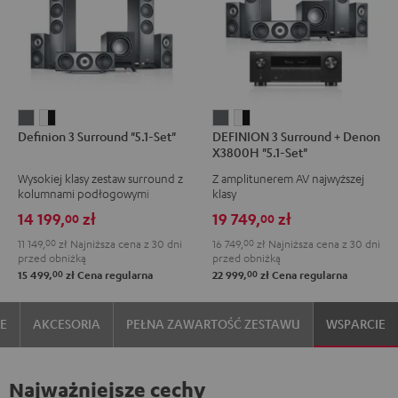
Definion
Definion
DEFINION
DEFINION
Definion 3 Surround "5.1-Set"
DEFINION 3 Surround + Denon
3
3
3
3
X3800H "5.1-Set"
Surround
Surround
Surround
Surround
Wysokiej klasy zestaw surround z
Z amplitunerem AV najwyższej
"5.1-
"5.1-
+
+
kolumnami podłogowymi
klasy
Set"
Set"
Denon
Denon
14 199,
zł
19 749,
zł
00
00
Anthracite
White/Black
X3800H
X3800H
11 149,
00
zł
Najniższa cena z 30 dni
16 749,
00
zł
Najniższa cena z 30 dni
"5.1-
"5.1-
przed obniżką
przed obniżką
Set"
Set"
00
00
15 499,
zł
Cena regularna
22 999,
zł
Cena regularna
Anthracite
White/Black
IE
AKCESORIA
PEŁNA ZAWARTOŚĆ ZESTAWU
WSPARCIE
Najważniejsze cechy