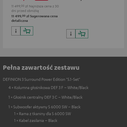
11.4
11 499,
00
zł
Najniższa cena z 30
dni przed obniżką
00
11 499,
zł
Sugerowana cena
detaliczna
Pełna zawartość zestawu
DEFINION 3 Surround Power Edition "5.1-Set"
4 × Kolumna głośnikowa DEF 3 F – White/Black
1 × Głośnik centralny DEF 3 C – White/Black
1 × Subwoofer aktywny S 6000 SW – Black
1 × Rama z tkaniny dla S 6000 SW
1 × Kabel zasilania – Black