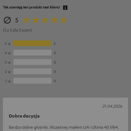
Tak oceniają ten produkt nasi klienci
5
(5 z 5 dla 3 ocen)
5
3
4
0
3
0
2
0
1
0
21.04.2026
Dobra decyzja
Bardzo dobre głośniki. Wcześniej miałem Lt4 i Ultima 40 Mk4,