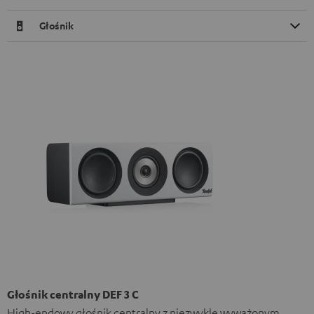
Głośnik
Głośnik centralny DEF 3 C
High-endowy głośnik centralny z niezwykle wyważonym