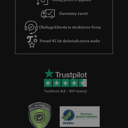
ą
e
c
Darmowy zwrot
e
Obsługa klienta w strukturze firmy
g
w
Ponad 45 lat doświadczenia audio
a
r
a
n
c
j
i