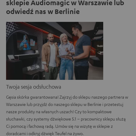
sklepie Audiomagic w Warszawie lub
odwiedź nas w Berlinie
Twoja sesja odsłuchowa
Gęsia skórka gwarantowana! Zajrzyj do sklepu naszego partnera w
Warszawie lub przyjdź do naszego sklepu w Berlinie i przetestuj
nasze produkty na własnych uszach! Czy to kompaktowe
słuchawki, czy systemy dźwiękowe 5.1 – pracownicy sklepu służą
Ci pomocą i fachową radą. Umów się na wizytę w sklepie z
doradcami i odkryj dźwięk Teufel na żywo.