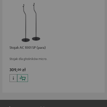
Stojak AC 1001 SP (para)
Stojak dla głośników micro.
309,
zł
00