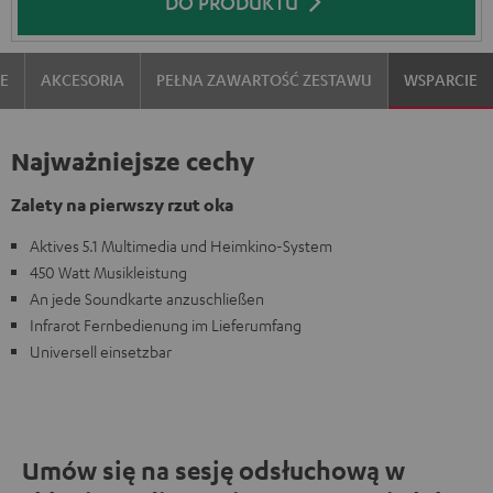
DO PRODUKTU
IE
AKCESORIA
PEŁNA ZAWARTOŚĆ ZESTAWU
WSPARCIE
Najważniejsze cechy
Zalety na pierwszy rzut oka
Aktives 5.1 Multimedia und Heimkino-System
450 Watt Musikleistung
An jede Soundkarte anzuschließen
Infrarot Fernbedienung im Lieferumfang
Universell einsetzbar
Umów się na sesję odsłuchową w