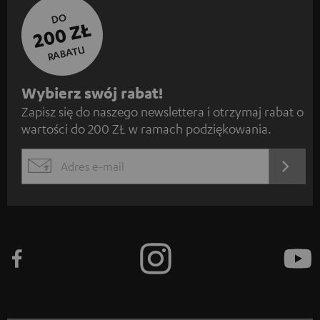
DO
200 ZŁ
RABATU
Z
Wybierz swój rabat!
Zapisz się do naszego newslettera i otrzymaj rabat o
a
wartości do 200 ZŁ w ramach podziękowania.
p
i
REJES
EMAIL
s
WIDGET
z
s
i
ę
d
o