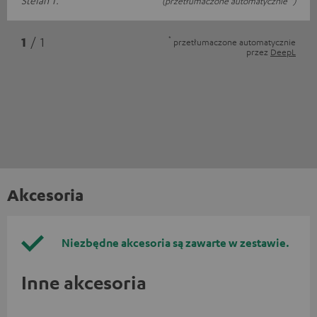
(przetłumaczone automatycznie *)
*
1
/ 1
przetłumaczone automatycznie
przez
DeepL
Akcesoria
Niezbędne akcesoria są zawarte w zestawie.
Inne akcesoria