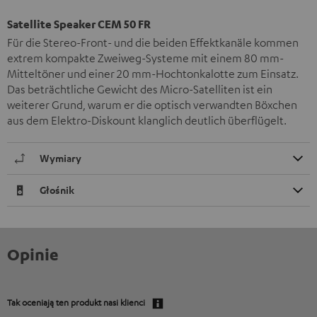
Satellite Speaker CEM 50 FR
Für die Stereo-Front- und die beiden Effektkanäle kommen
extrem kompakte Zweiweg-Systeme mit einem 80 mm-
Mitteltöner und einer 20 mm-Hochtonkalotte zum Einsatz.
Das beträchtliche Gewicht des Micro-Satelliten ist ein
weiterer Grund, warum er die optisch verwandten Böxchen
aus dem Elektro-Diskount klanglich deutlich überflügelt.
Wymiary
Głośnik
Opinie
Tak oceniają ten produkt nasi klienci