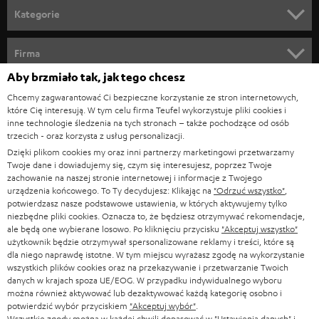
n
Kategorie
e
KINO DOMOWE
w
Firma
s
Aby brzmiało tak, jak tego chcesz
KOMPLETNE SYSTEMY
WSPARCIE
l
Sklepy internetowe Teufel
Chcemy zagwarantować Ci bezpieczne korzystanie ze stron internetowych,
SOUNDBARY
które Cię interesują. W tym celu firma Teufel wykorzystuje pliki cookies i
e
KARIERA
inne technologie śledzenia na tych stronach – także pochodzące od osób
NIEMCY
t
trzecich - oraz korzysta z usług personalizacji.
GŁOŚNIKI HIFI
KONTAKT PRASOWY
Dzięki plikom cookies my oraz inni partnerzy marketingowi przetwarzamy
t
AUSTRIA
Twoje dane i dowiadujemy się, czym się interesujesz, poprzez Twoje
SMART HOME
e
zachowanie na naszej stronie internetowej i informacje z Twojego
B2B
urządzenia końcowego. To Ty decydujesz: Klikając na
"Odrzuć wszystko"
,
r
SZWAJCARIA
BLUETOOTH
potwierdzasz nasze podstawowe ustawienia, w których aktywujemy tylko
BLOG
niezbędne pliki cookies. Oznacza to, że będziesz otrzymywać rekomendacje,
a
ale będą one wybierane losowo. Po kliknięciu przycisku
"Akceptuj wszystko"
SŁUCHAWKI
użytkownik będzie otrzymywał spersonalizowane reklamy i treści, które są
HOLANDIA
NEWSLETTER
dla niego naprawdę istotne. W tym miejscu wyrażasz zgodę na wykorzystanie
SŁUCHAWKI BLUETOOTH
wszystkich plików cookies oraz na przekazywanie i przetwarzanie Twoich
SKLEPY
danych w krajach spoza UE/EOG. W przypadku indywidualnego wyboru
BELGIA
można również aktywować lub dezaktywować każdą kategorię osobno i
WIEŻE HI-FI
KORZYŚCI
potwierdzić wybór przyciskiem
"Akceptuj wybór"
.
Wszystkie zgody można w każdej chwili dopasować w "Ustawienia danych" i