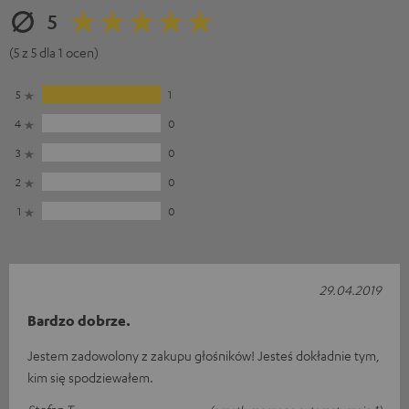
5
(5 z 5 dla 1 ocen)
5
1
4
0
3
0
2
0
1
0
29.04.2019
Bardzo dobrze.
Jestem zadowolony z zakupu głośników! Jesteś dokładnie tym,
kim się spodziewałem.
Stefan T.