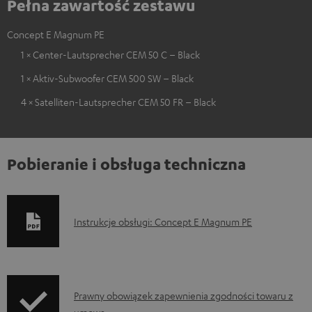
Pełna zawartość zestawu
Concept E Magnum PE
1 × Center-Lautsprecher CEM 50 C – Black
1 × Aktiv-Subwoofer CEM 500 SW – Black
4 × Satelliten-Lautsprecher CEM 50 FR – Black
Pobieranie i obsługa techniczna
D
Instrukcje obsługi: Concept E Magnum PE
o
k
u
I
Prawny obowiązek zapewnienia zgodności towaru z
m