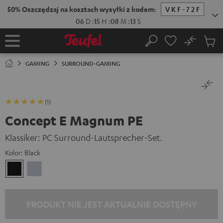
EJDŹ DO
ARTOŚCI
No
Zapi
Strona
Szukaj
Produ
główna
w
GAMING
SURROUND-GAMING
koszy
(1)
Concept E Magnum PE
Klassiker: PC Surround-Lautsprecher-Set.
Kolor:
Black
Black
Silver
PRODUKT NIE JEST AKTUALNIE DOSTĘPNY