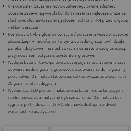
Miękkie pałąki zauszne i indywidualnie regulowane adaptery
douszne zapewniają wysoki komfort noszenia i najlepsze wrażenia
słuchowe, słuchawki zawierają stopień ochrony IPX4 przed wilgocią
i lekkim deszczem
Rozmowy w trybie głośnomówiącym / połączenia wideo w wysokiej
jakości dzięki 4 mikrofonom (w tym 2 do redukcji szumów), dzięki
panelom dotykowym na słuchawkach można sterować głośnością,
przyjmowaniem połączeń, asystentem głosowym
Wydajna bateria litowo-jonowa o dużej pojemności zapewnia czas
odtwarzania do 6 godzin, gotowość do odtwarzania do 1,5 godziny
po zaledwie 10 minutach ładowania, całkowity czas odtwarzania aż
20 godzin z etui ładującym
Wyświetlacz LED poziomu naładowania baterii w etui ładującym i
na słuchawce, automatyczny tryb czuwania po 10 minutach bez
sygnału, port ładowania USB-C, słuchawki dostępne w dwóch
wariantach kolorystycznych