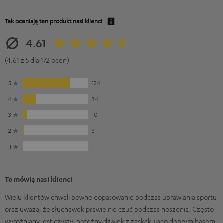
Tak oceniają ten produkt nasi klienci
4.61
(4.61 z 5 dla 172 ocen)
5
124
4
34
3
10
2
3
1
1
To mówią nasi klienci
Wielu klientów chwali pewne dopasowanie podczas uprawiania sportu
oraz uważa, że słuchawek prawie nie czuć podczas noszenia. Często
wyróżniany jest czysty, potężny dźwięk z zaskakująco dobrym basem.