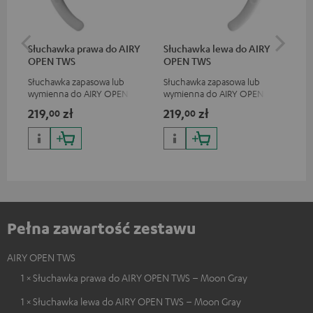
Słuchawka prawa do AIRY
Słuchawka lewa do AIRY
Etu
OPEN TWS
OPEN TWS
OP
Słuchawka zapasowa lub
Słuchawka zapasowa lub
Zap
wymienna do AIRY OPEN TWS
wymienna do AIRY OPEN TWS
do 
(prawa)
(lewa)
219,
zł
219,
zł
21
00
00
Pełna zawartość zestawu
AIRY OPEN TWS
1 × Słuchawka prawa do AIRY OPEN TWS – Moon Gray
1 × Słuchawka lewa do AIRY OPEN TWS – Moon Gray