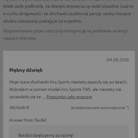
Wiele osób podkreśla, że dźwięki otoczenia są nadal słyszalne (ważne
w ruchu drogowym) i że słuchawki szybko się parują; osoby noszące
okulary zazwyczaj uważają je za wygodne.
Wygenerowane przez sztuczną inteligencję na podstawie recenzji
naszych klientów.
04.08.2026
Piękny dźwięk
Moje stare słuchawki Airy Sports niestety zepsuły się po latach.
Wybrałem w zamian model Airy Sports TWS, ale niestety nie
sprawdziły się ze
Przeczytaj całą recenzję
Michelle R.
(przetłumaczone automatycznie *)
Answer from Teufel:
Bardzo dziękujemy za opinię!