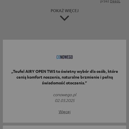
przez
DeepL
POKAŻ WIĘCEJ
„Teufel AIRY OPEN TWS to świetny wybór dla osób, które
cenią komfort noszenia, naturalne brzmienie i pełną
świadomość otoczenia.”
conowego.pl
02.03.2025
Więcej