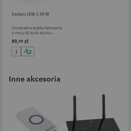
Zasilacz USB-C 30 W
Uniwersalna szybka ładowarka
o mocy 30 W do słuchawek i
urządzeń przenośnych, a
89,
zł
00
także iPhone'ów marki Apple,
smartfonów z systemem
Android, tabletów i urządzeń
ze złączem USB-C
Inne akcesoria