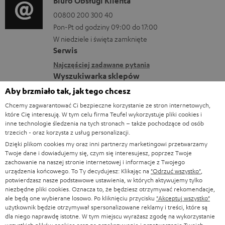
D
Biuro Obsługi Klienta
c
r
r
a
00800 200 300 40
j
a
m
Pon-Pt od godziny 09:00 do 17:00
n
e
n
a
W niedziele i święta zamknięte
e
o
i
Serwis
c
k
w
a
Najczęściej zadawane pytania
j
o
Wyszukiwarka sklepów
y
e
n
Poznaj nasze produkty na żywo i zaufaj naszym
Aby brzmiało tak, jak tego chcesz
s
d
profesjonalnym doradcom.
t
Chcemy zagwarantować Ci bezpieczne korzystanie ze stron internetowych,
y
o
Podgląd
które Cię interesują. W tym celu firma Teufel wykorzystuje pliki cookies i
a
ł
inne technologie śledzenia na tych stronach – także pochodzące od osób
t
trzecich - oraz korzysta z usług personalizacji.
k
c
y
Dzięki plikom cookies my oraz inni partnerzy marketingowi przetwarzamy
t
e
Twoje dane i dowiadujemy się, czym się interesujesz, poprzez Twoje
c
zachowanie na naszej stronie internetowej i informacje z Twojego
1
o
Ważny do 15.08.2026 do godziny 23:59.
Nie ważny na zakupy dokonane w
urządzenia końcowego. To Ty decydujesz: Klikając na
"Odrzuć wszystko"
,
z
przeszłości. Wypłata wartości kodu rabatowego w gotówce nie jest
potwierdzasz nasze podstawowe ustawienia, w których aktywujemy tylko
w
możliwa. Kod rabatowy obowiązuje tylko dla klientów prywatnych. Nie
ą
niezbędne pliki cookies. Oznacza to, że będziesz otrzymywać rekomendacje,
e
może zostać zrealizowany w połączeniu z innymi kodami rabatowymi.
ale będą one wybierane losowo. Po kliknięciu przycisku
"Akceptuj wszystko"
c
Sprzedaż kodów rabatowych jest zabroniona. Kod rabatowy traci ważność
użytkownik będzie otrzymywał spersonalizowane reklamy i treści, które są
w momencie sprzedaży. Dokładne informacje znajdziesz w naszych
OWH
.
dla niego naprawdę istotne. W tym miejscu wyrażasz zgodę na wykorzystanie
e