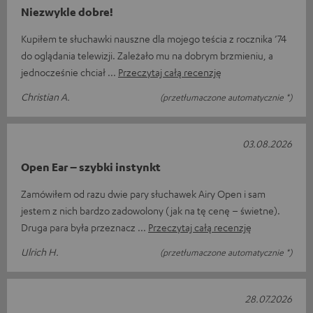
Niezwykle dobre!
Kupiłem te słuchawki nauszne dla mojego teścia z rocznika ’74
do oglądania telewizji. Zależało mu na dobrym brzmieniu, a
jednocześnie chciał
Przeczytaj całą recenzję
Christian A.
(przetłumaczone automatycznie *)
03.08.2026
Open Ear – szybki instynkt
Zamówiłem od razu dwie pary słuchawek Airy Open i sam
jestem z nich bardzo zadowolony (jak na tę cenę – świetne).
Druga para była przeznacz
Przeczytaj całą recenzję
Ulrich H.
(przetłumaczone automatycznie *)
28.07.2026