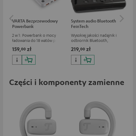
VARTA Bezprzewodowy
System audio Bluetooth
Eks
Powerbank
FeinTech
HD
2 w 1: Powerbank o mocy
Wysokiej jakości nadajnik i
To 
ładowania do 18 watów przez
odbiornik Bluetooth,
emi
USB typu C & bezprzewodowa
odpowiedni do wszystkich
tel
159,
zł
219,
zł
32
00
00
ładowarka o mocy ładowania
słuchawek Teufel Bluetooth
ARC
do 10 watów
lub kompletnych systemów
App
audio oraz soundbarów
kom
po
Części i komponenty zamienne