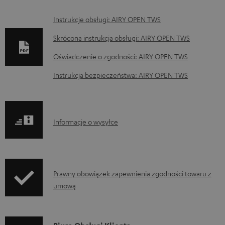
D
Instrukcje obsługi: AIRY OPEN TWS
o
Skrócona instrukcja obsługi: AIRY OPEN TWS
k
Oświadczenie o zgodności: AIRY OPEN TWS
u
Instrukcja bezpieczeństwa: AIRY OPEN TWS
m
e
n
I
Informacje o wysyłce
t
n
y
f
d
o
o
I
Prawny obowiązek zapewnienia zgodności towaru z
r
p
umową
n
m
o
f
a
b
o