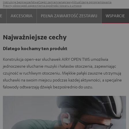
Instrukcje bezpieczeństwa
Części zamienne
naprawy
Aktualizacja oprogramowania
Prawny obowiązek zapewnienia zgodności towaru z umową
IE
AKCESORIA
PEŁNA ZAWARTOŚĆ ZESTAWU
WSPARCIE
Najważniejsze cechy
Dlatego kochamy ten produkt
Konstrukcja open-ear słuchawek AIRY OPEN TWS umożliwia
jednoczesne słuchanie muzyki i hałasów otoczenia, zapewniając
czujność w ruchliwym otoczeniu. Miękkie pałąki zauszne utrzymują
słuchawki na swoim miejscu podczas każdej aktywności, a specjalne
falowody odtwarzają dźwięk bezpośrednio do uszu.