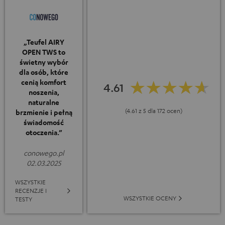
„Teufel AIRY
OPEN TWS to
świetny wybór
dla osób, które
cenią komfort
4.61
noszenia,
naturalne
(4.61 z 5 dla 172 ocen)
brzmienie i pełną
świadomość
otoczenia.”
conowego.pl
02.03.2025
WSZYSTKIE
RECENZJE I
WSZYSTKIE OCENY
TESTY