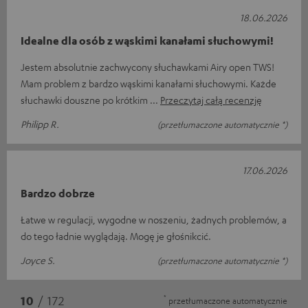
18.06.2026
Idealne dla osób z wąskimi kanałami słuchowymi!
Jestem absolutnie zachwycony słuchawkami Airy open TWS!
Mam problem z bardzo wąskimi kanałami słuchowymi. Każde
słuchawki douszne po krótkim
Przeczytaj całą recenzję
Philipp R.
(przetłumaczone automatycznie *)
17.06.2026
Bardzo dobrze
Łatwe w regulacji, wygodne w noszeniu, żadnych problemów, a
do tego ładnie wyglądają. Mogę je głośnikcić.
Joyce S.
(przetłumaczone automatycznie *)
*
10
/ 172
przetłumaczone automatycznie