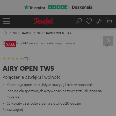
EJDŹ DO
ARTOŚCI
No
Zapi
Strona
Szukaj
Produ
główna
w
SŁUCHAWKI
SŁUCHAWKI OPEN-EAR
koszy
Sprzedany
razy w ciągu ostatniego miesiąca.
240
SALE
(172)
AIRY OPEN TWS
Połączenie dźwięku i wolności
Koncepcja open-ear: Usłysz muzykę i hałasy otoczenia
Idealne dla sportowych aktywności na zewnątrz, jak jazda na
rowerze
Całkowity czas odtwarzania z etui do 20 godzin
Pokaż więcej