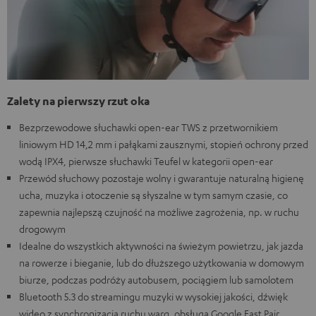
Zalety na pierwszy rzut oka
Bezprzewodowe słuchawki open-ear TWS z przetwornikiem
liniowym HD 14,2 mm i pałąkami zausznymi, stopień ochrony przed
wodą IPX4, pierwsze słuchawki Teufel w kategorii open-ear
Przewód słuchowy pozostaje wolny i gwarantuje naturalną higienę
ucha, muzyka i otoczenie są słyszalne w tym samym czasie, co
zapewnia najlepszą czujność na możliwe zagrożenia, np. w ruchu
drogowym
Idealne do wszystkich aktywności na świeżym powietrzu, jak jazda
na rowerze i bieganie, lub do dłuższego użytkowania w domowym
biurze, podczas podróży autobusem, pociągiem lub samolotem
Bluetooth 5.3 do streamingu muzyki w wysokiej jakości, dźwięk
wideo z synchronizacją ruchu warg, obsługa Google Fast Pair