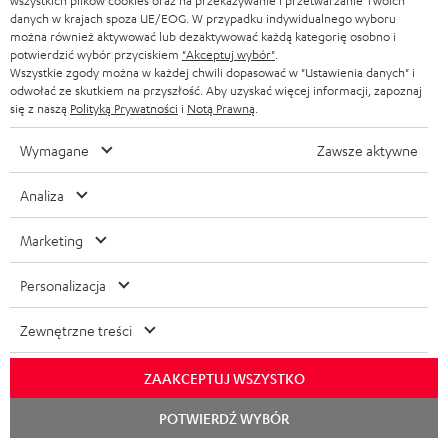
wszystkich plików cookies oraz na przekazywanie i przetwarzanie Twoich
g
danych w krajach spoza UE/EOG. W przypadku indywidualnego wyboru
można również aktywować lub dezaktywować każdą kategorię osobno i
w
potwierdzić wybór przyciskiem
"Akceptuj wybór"
.
Wszystkie zgody można w każdej chwili dopasować w "Ustawienia danych" i
a
odwołać ze skutkiem na przyszłość. Aby uzyskać więcej informacji, zapoznaj
r
Testuj przez 8 tygodni
się z naszą
Polityką Prywatności
i
Notą Prawną
.
a
Wymagane
Zawsze aktywne
Darmowy zwrot
n
Analiza
c
Obsługa klienta w strukturze firmy
j
Marketing
Ponad 45 lat doświadczenia audio
i
Personalizacja
Zewnętrzne treści
ZAAKCEPTUJ WSZYSTKO
Rozpoc
POTWIERDŹ WYBÓR
czat