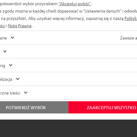
 potwierdzić wybór przyciskiem
"Akceptuj wybór"
.
e zgody można w każdej chwili dopasować w "Ustawienia danych" i odwoł
na przyszłość. Aby uzyskać więcej informacji, zapoznaj się z naszą
Polity
ści
i
Notą Prawną
.
ane
Zawsze 
ing
lizacja
rzne treści
POTWIERDŹ WYBÓR
ZAAKCEPTUJ WSZYSTKO