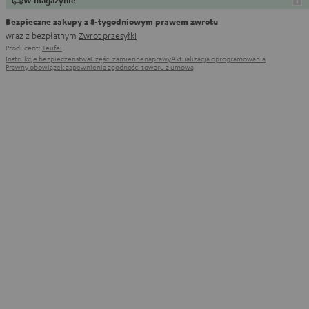
W magazynie
Bezpieczne zakupy z 8‑tygodniowym prawem zwrotu
wraz z bezpłatnym
Zwrot przesyłki
Producent:
Teufel
Instrukcje bezpieczeństwa
Części zamienne
naprawy
Aktualizacja oprogramowania
Prawny obowiązek zapewnienia zgodności towaru z umową