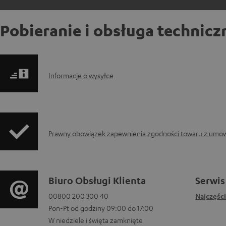
Pobieranie i obsługa technicz
I
Informacje o wysyłce
n
f
I
Prawny obowiązek zapewnienia zgodności towaru z umo
o
n
r
f
m
D
Biuro Obsługi Klienta
Serwis
o
a
00800 200 300 40
Najczęśc
a
Pon-Pt od godziny 09:00 do 17:00
r
c
n
W niedziele i święta zamknięte