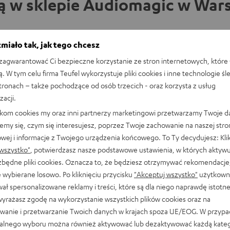
ą w sklepie Audiomagic w Wars
miało tak, jak tego chcesz
Gęsia skórka gwarantowana! Zajrzyj do sklepu
agwarantować Ci bezpieczne korzystanie ze stron internetowych, które 
naszego partnera w Warszawie lub przyjdź do
ą. W tym celu firma Teufel wykorzystuje pliki cookies i inne technologie śl
naszego sklepu w Berlinie i przetestuj nasze
stronach – także pochodzące od osób trzecich - oraz korzysta z usług
produkty na własnych uszach! Czy to
odsłuchowa
zacji.
kompaktowe słuchawki, czy systemy dźwiękowe
likom cookies my oraz inni partnerzy marketingowi przetwarzamy Twoje d
5.1 – pracownicy sklepu służą Ci pomocą i fachową
emy się, czym się interesujesz, poprzez Twoje zachowanie na naszej stro
radą. Umów się na wizytę w sklepie z doradcami i
owej i informacje z Twojego urządzenia końcowego. To Ty decydujesz: Klik
odkryj dźwięk Teufel na żywo.
wszystko"
, potwierdzasz nasze podstawowe ustawienia, w których aktyw
ezbędne pliki cookies. Oznacza to, że będziesz otrzymywać rekomendacje,
 wybierane losowo. Po kliknięciu przycisku
"Akceptuj wszystko"
użytkowni
ał spersonalizowane reklamy i treści, które są dla niego naprawdę istotn
wyrażasz zgodę na wykorzystanie wszystkich plików cookies oraz na
wanie i przetwarzanie Twoich danych w krajach spoza UE/EOG. W przyp
nakładek do REAL BLUE IN
alnego wyboru można również aktywować lub dezaktywować każdą kateg