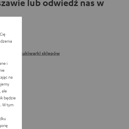
zawie lub odwiedź nas w
Cię
edzenia
Do wyszukiwarki sklepów
ane i
nie
ając na
ujemy
 ale
k będzie
e. W tym
adku
orię