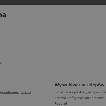
na
wą
Wyszukiwarka sklepów
iej zadawane pytania
Poznaj nasze produkty na żywo i za
naszym profesjonalnym doradcom.
Podgląd