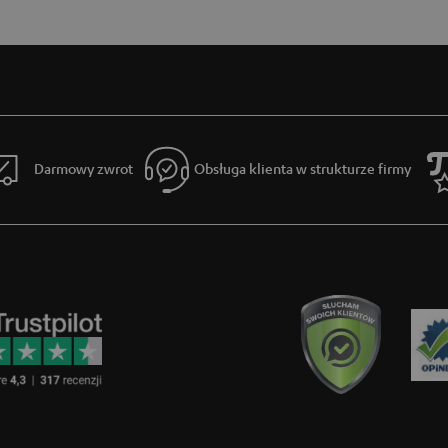
Darmowy zwrot
Obsługa klienta w strukturze firmy