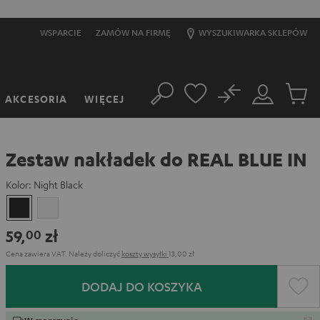
WSPARCIE
ZAMÓW NA FIRMĘ
WYSZUKIWARKA SKLEPÓW
No
AKCESORIA
WIĘCEJ
Szukaj
Moje
Produkt
konto
w
koszyk
Zestaw nakładek do REAL BLUE IN
Kolor:
Night Black
Night
Silver
Black
White
59,
zł
00
Cena zawiera VAT.
Należy doliczyć
koszty wysyłki
13,00 zł
DODAJ DO KOSZYKA