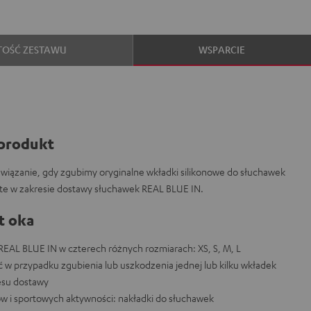
TOŚĆ ZESTAWU
WSPARCIE
produkt
związanie, gdy zgubimy oryginalne wkładki silikonowe do słuchawek
rte w zakresie dostawy słuchawek REAL BLUE IN.
t oka
REAL BLUE IN w czterech różnych rozmiarach: XS, S, M, L
 w przypadku zgubienia lub uszkodzenia jednej lub kilku wkładek
esu dostawy
w i sportowych aktywności: nakładki do słuchawek