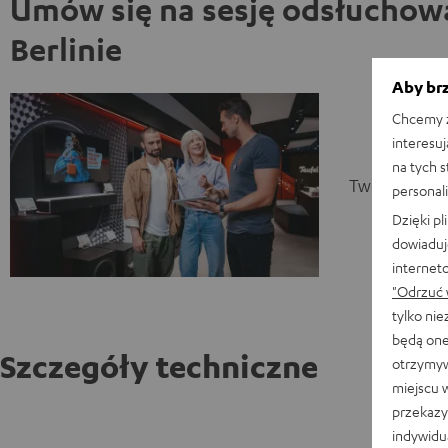
Umów się na sesję odsłuchow
Berlinie
Aby brz
Chcemy z
interesuj
na tych 
Twoja sesja 
personali
Dzięki p
dowiaduj
internet
"Odrzuć 
tylko ni
będą one
Szczegóły techniczne
otrzymyw
miejscu 
przekazy
Zestaw 
indywidu