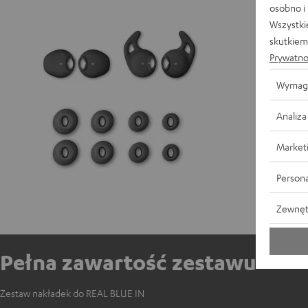
osobno i
Wszystki
skutkiem 
Prywatno
Wymag
Analiza
Market
Persona
Zewnęt
Pełna zawartość zestawu
Zestaw nakładek do REAL BLUE IN