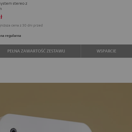
ystem stereo z
m
ł
L
niższa cena z 30 dni przed
na regularna
e
PEŁNA ZAWARTOŚĆ ZESTAWU
WSPARCIE