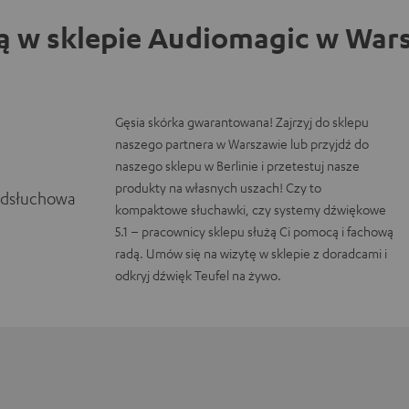
ą w sklepie Audiomagic w Wars
Gęsia skórka gwarantowana! Zajrzyj do sklepu
naszego partnera w Warszawie lub przyjdź do
naszego sklepu w Berlinie i przetestuj nasze
produkty na własnych uszach! Czy to
odsłuchowa
kompaktowe słuchawki, czy systemy dźwiękowe
5.1 – pracownicy sklepu służą Ci pomocą i fachową
radą. Umów się na wizytę w sklepie z doradcami i
odkryj dźwięk Teufel na żywo.