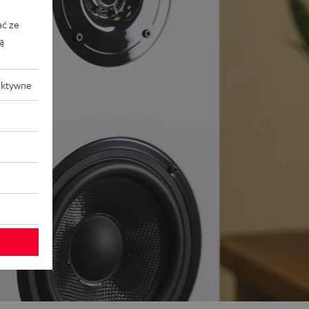
ać ze
ką
aktywne