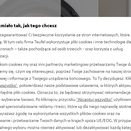
wych ULTIMA 40 (Mk4) i
miało tak, jak tego chcesz
ku telewizyjnego i gier w
agwarantować Ci bezpieczne korzystanie ze stron internetowych, które 
-N800A, kabel głośnikowy
ą. W tym celu firma Teufel wykorzystuje pliki cookies i inne technologie śl
zdalnego sterowania, baterie
stronach – także pochodzące od osób trzecich - oraz korzysta z usług
y 8 omach (przy 20–20 000
zacji.
ze ToP-ART oraz trybowi Pure
likom cookies my oraz inni partnerzy marketingowi przetwarzamy Twoje d
.C. (Reflected Sound
emy się, czym się interesujesz, poprzez Twoje zachowanie na naszej stro
rację głośników
owej i informacje z Twojego urządzenia końcowego. To Ty decydujesz: Klik
e phono oraz wyjście na
wszystko"
, potwierdzasz nasze podstawowe ustawienia, w których aktyw
ezbędne pliki cookies. Oznacza to, że będziesz otrzymywać rekomendacje,
odatkowe wejścia cyfrowe,
 wybierane losowo. Po kliknięciu przycisku
"Akceptuj wszystko"
użytkowni
chawkowe
ał spersonalizowane reklamy i treści, które są dla niego naprawdę istotn
wymi dla wysokich poziomów
wyrażasz zgodę na wykorzystanie wszystkich plików cookies oraz na
onstrukcja bass reflex
wanie i przetwarzanie Twoich danych w krajach spoza UE/EOG. W przyp
ziomie głośności i bez
alnego wyboru można również aktywować lub dezaktywować każdą kateg