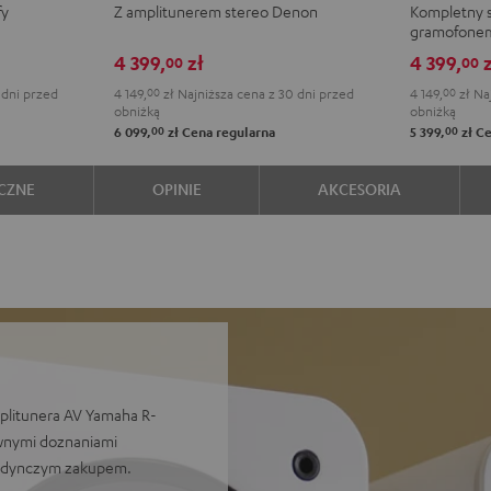
fy
Z amplitunerem stereo Denon
Kompletny s
DENON
DENON
3
3
gramofone
DRA-
DRA-
+
+
4 399,
zł
4 399,
z
00
00
900H
900H
DUAL
DUA
 dni przed
4 149,
00
zł
Najniższa cena z 30 dni przed
4 149,
00
zł
Naj
Black
White
DT
DT
obniżką
obniżką
250
250
00
00
6 099,
zł
Cena regularna
5 399,
zł
Ce
Black
Whit
CZNE
OPINIE
AKCESORIA
plitunera AV Yamaha R-
ywnymi doznaniami
jedynczym zakupem.