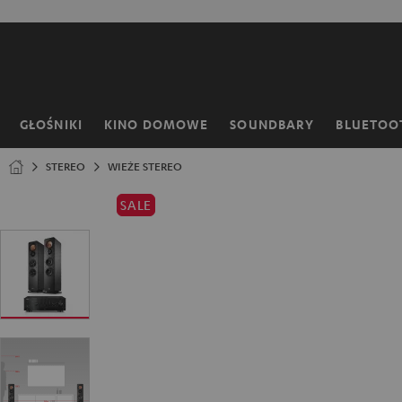
EJDŹ DO
ARTOŚCI
GŁOŚNIKI
KINO DOMOWE
SOUNDBARY
BLUETOO
Strona
główna
STEREO
WIEŻE STEREO
SALE