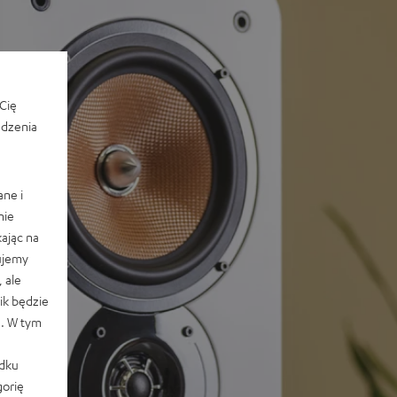
Cię
edzenia
ane i
nie
ając na
ujemy
 ale
k będzie
e. W tym
adku
orię