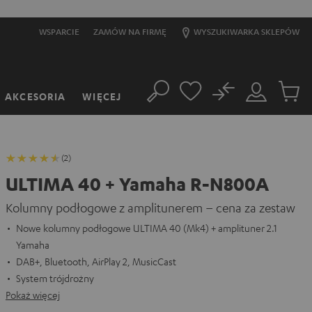
WSPARCIE
ZAMÓW NA FIRMĘ
WYSZUKIWARKA SKLEPÓW
No
AKCESORIA
WIĘCEJ
Szukaj
Moje
Produkt
konto
w
koszyk
(2)
ULTIMA 40 + Yamaha R-N800A
Kolumny podłogowe z amplitunerem – cena za zestaw
Nowe kolumny podłogowe ULTIMA 40 (Mk4) + amplituner 2.1
Yamaha
DAB+, Bluetooth, AirPlay 2, MusicCast
System trójdrożny
Pokaż więcej