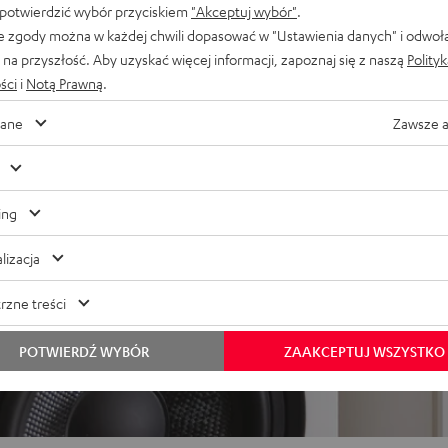
 potwierdzić wybór przyciskiem
"Akceptuj wybór"
.
zką fazową zapewniający
e zgody można w każdej chwili dopasować w "Ustawienia danych" i odwoł
na przyszłość. Aby uzyskać więcej informacji, zapoznaj się z naszą
Polity
nia wysoką rozdzielczość,
ści
i
Notą Prawną
.
ane
Zawsze 
ing
lizacja
rzne treści
POTWIERDŹ WYBÓR
ZAAKCEPTUJ WSZYSTKO