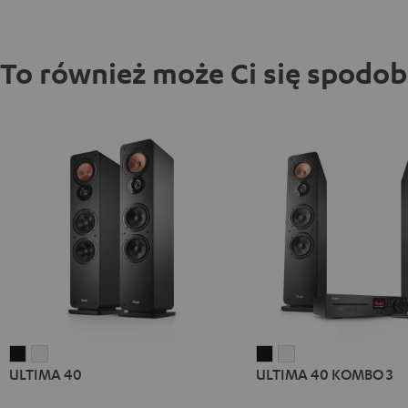
To również może Ci się spodo
ULTIMA
ULTIMA
ULTIMA
ULTIMA
ULTIMA 40
ULTIMA 40 KOMBO 3
40
40
40
40
Black
White
KOMBO
KOMBO