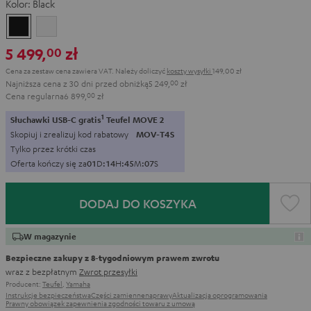
Kolor:
Black
Black
White
5 499,
zł
00
Cena za zestaw cena zawiera VAT.
Należy doliczyć
koszty wysyłki
149,00 zł
Najniższa cena z 30 dni przed obniżką
5 249,
00
zł
Cena regularna
6 899,
00
zł
1
Słuchawki USB-C gratis
Teufel MOVE 2
Skopiuj i zrealizuj kod rabatowy
MOV-T4S
Tylko przez krótki czas
Oferta kończy się za
0
1
D
:
1
4
H
:
4
5
M
:
0
5
S
DODAJ DO KOSZYKA
W magazynie
Bezpieczne zakupy z 8‑tygodniowym prawem zwrotu
wraz z bezpłatnym
Zwrot przesyłki
Producent:
Teufel
,
Yamaha
Instrukcje bezpieczeństwa
Części zamienne
naprawy
Aktualizacja oprogramowania
Prawny obowiązek zapewnienia zgodności towaru z umową