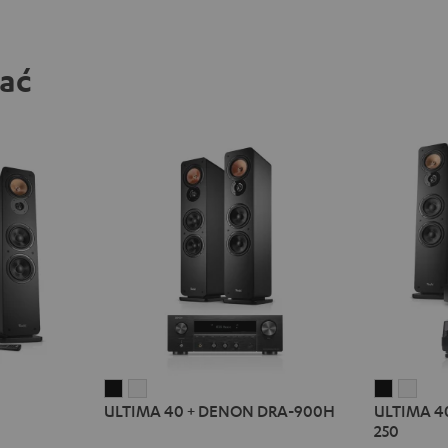
bać
ULTIMA
ULTIMA
ULTIMA
ULT
ULTIMA 40 + DENON DRA-900H
ULTIMA 4
40
40
40
40
250
+
+
KOMBO
KOM