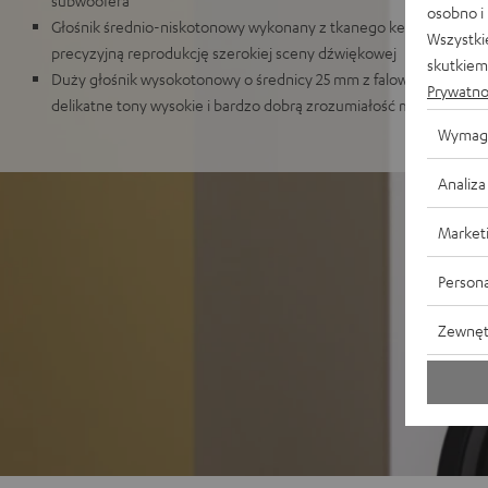
osobno i
Głośnik średnio-niskotonowy wykonany z tkanego kevlaru z wtyc
Wszystki
precyzyjną reprodukcję szerokiej sceny dźwiękowej
skutkiem 
Duży głośnik wysokotonowy o średnicy 25 mm z falowodem zapew
Prywatno
delikatne tony wysokie i bardzo dobrą zrozumiałość mowy
Wymag
Analiza
Market
Persona
Zewnęt