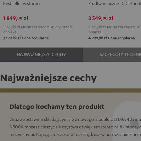
Bestseller w stereo
Z odtwarzaczem CD i Spoti
3
3
Black
White
1 849,
zł
3 549,
zł
00
00
1 599,
00
zł
Najniższa cena z 30 dni przed
3 299,
00
zł
Najniższa cena z 30
obniżką
obniżką
00
00
2 199,
zł
Cena regularna
4 299,
zł
Cena regularna
NAJWAŻNIEJSZE CECHY
SZCZEGÓŁY TECHNI
Najważniejsze cechy
Dlatego kochamy ten produkt
Wraz z zestawem składającym się z nowego modelu ULTIMA 40 i am
N800A możesz cieszyć się czystym dźwiękiem stereo hi-fi i intens
muzycznymi. Kupując ten zestaw, oszczędzasz w porównaniu z po