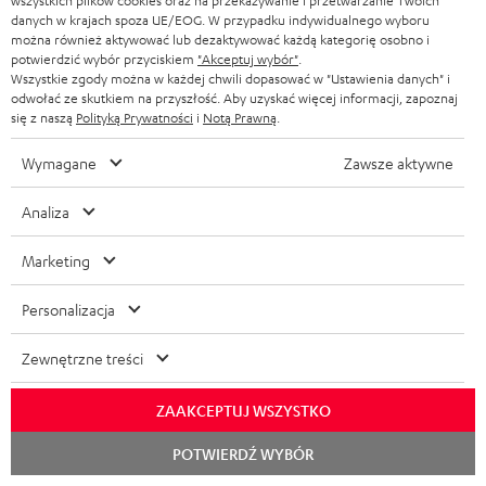
wszystkich plików cookies oraz na przekazywanie i przetwarzanie Twoich
danych w krajach spoza UE/EOG. W przypadku indywidualnego wyboru
ULTIMA 20 NAZWA 2
można również aktywować lub dezaktywować każdą kategorię osobno i
potwierdzić wybór przyciskiem
"Akceptuj wybór"
.
Świetny sprzęt
Wszystkie zgody można w każdej chwili dopasować w "Ustawienia danych" i
odwołać ze skutkiem na przyszłość. Aby uzyskać więcej informacji, zapoznaj
INSTITUT V.
(przetłumaczone automatycznie *)
się z naszą
Polityką Prywatności
i
Notą Prawną
.
Wymagane
Zawsze aktywne
05.06.2026
Analiza
Niestety nie mogę tego głośnikcić
Niedawno miałem okazję przez kilka dni przetestować zestaw
Marketing
DUAL DT 400 USB i ULTIMA 20 KOMBO 2. Urządzenie miało
być prezentem dla mojej ma
Przeczytaj całą recenzję
Personalizacja
Michael S.
(przetłumaczone automatycznie *)
Zewnętrzne treści
Answer from Teufel:
ZAAKCEPTUJ WSZYSTKO
Bardzo dziękujemy za opinię!
Rozpoc
POTWIERDŹ WYBÓR
czat
Odczucie dźwięku jest oczywiście kwestią raczej