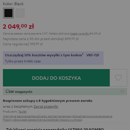
Kolor:
Black
Black
White
2 049,
zł
00
Cena za zestaw cena zawiera VAT.
Należy doliczyć
koszty wysyłki
84,00 zł
Najniższa cena z 30 dni przed obniżką
1 899,
00
zł
Cena regularna
2 199,
00
zł
1
Oszczędzaj 50% kosztów wysyłki z tym kodem
VKF-72F
Tylko przez krótki czas
DODAJ DO KOSZYKA
W magazynie
Bezpieczne zakupy z 8‑tygodniowym prawem zwrotu
wraz z bezpłatnym
Zwrot przesyłki
Producent:
Teufel
Instrukcje bezpieczeństwa
Części zamienne
naprawy
Aktualizacja oprogramowania
Prawny obowiązek zapewnienia zgodności towaru z umową
Tak klienci oceniają poprzednika ULTIMA 20 KOMBO