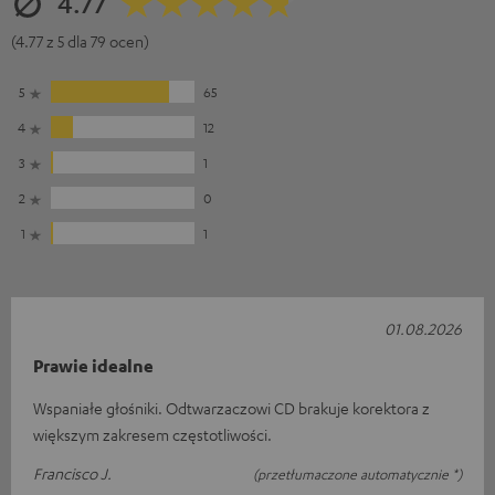
4.77
(4.77 z 5 dla 79 ocen)
5
65
4
12
3
1
2
0
1
1
01.08.2026
Prawie idealne
Wspaniałe głośniki. Odtwarzaczowi CD brakuje korektora z
większym zakresem częstotliwości.
Francisco J.
(przetłumaczone automatycznie *)