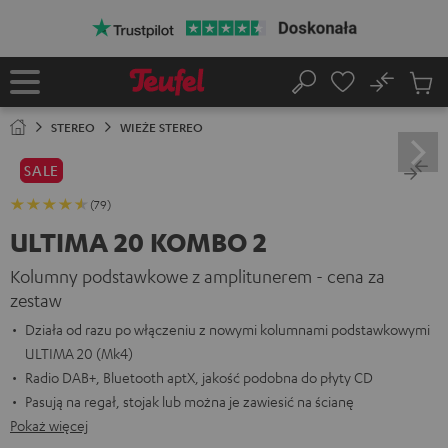
EJDŹ DO
ARTOŚCI
No
Zapi
Strona
Szukaj
Produ
główna
w
STEREO
WIEŻE STEREO
koszy
SALE
(79)
ULTIMA 20 KOMBO 2
Kolumny podstawkowe z amplitunerem - cena za
zestaw
Działa od razu po włączeniu z nowymi kolumnami podstawkowymi
ULTIMA 20 (Mk4)
Radio DAB+, Bluetooth aptX, jakość podobna do płyty CD
Pasują na regał, stojak lub można je zawiesić na ścianę
Pokaż więcej