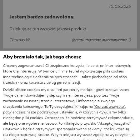
10.06.2026
Jestem bardzo zadowolony.
Dziękuję za ten wysokiej jakości produkt.
Thomas W.
(przetłumaczone automatycznie *)
Aby brzmiało tak, jak tego chcesz
10.06.2026
Chcemy zagwarantować Ci bezpieczne korzystanie ze stron internetowych,
Kompaktowy, dobry dźwięk, bardzo łatwy w
które Cię interesują. W tym celu firma Teufel wykorzystuje pliki cookies i
inne technologie śledzenia na tych stronach – także pochodzące od osób
obsłudze
trzecich - oraz korzysta z usług personalizacji.
Dzięki plikom cookies my oraz inni partnerzy marketingowi przetwarzamy
Po 40 latach pozwoliłem sobie na nowy zestaw stereo. Dostawa
Twoje dane i dowiadujemy się, czym się interesujesz, poprzez Twoje
za granicę przebiegła bez problemów. Montaż i inne czynności
zachowanie na naszej stronie internetowej i informacje z Twojego
zajęły mi 10 minu
Przeczytaj całą recenzję
urządzenia końcowego. To Ty decydujesz: Klikając na
"Odrzuć wszystko"
,
potwierdzasz nasze podstawowe ustawienia, w których aktywujemy tylko
Wieland B.
(przetłumaczone automatycznie *)
niezbędne pliki cookies. Oznacza to, że będziesz otrzymywać rekomendacje,
ale będą one wybierane losowo. Po kliknięciu przycisku
"Akceptuj wszystko"
użytkownik będzie otrzymywał spersonalizowane reklamy i treści, które są
dla niego naprawdę istotne. W tym miejscu wyrażasz zgodę na wykorzystanie
09.06.2026