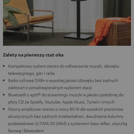
Zalety na pierwszy rzut oka
Kompaktowy system stereo do odtwarzania muzyki, dźwięku
telewizyjnego, gier i radia
Radio cyfrowe DAB+ o wysokiej jakości dźwięku bez żadnych
zakłóceń z ponadregionalnym wyborem stacji
Bluetooth z aptX® do streamingu muzyki w jakości podobnej do
płyty CD ze Spotify, Youtube, Apple Music, TuneIn i innych
Mocny amplituner stereo o mocy 80 W dla wysokich poziomów
akustycznych bez żadnych zniekształceń, dwudrożne kolumny
podstawkowe ULTIMA 20 (Mk4) z systemem bass reflex, wtyczką
fazową i falowodem