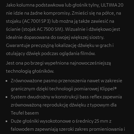
Jako kolumna podstawkowa lub głośnik tylny, ULTIMA 20
nie idzie na żadne kompromisy. Zmieści się na półce, na
stojaku (AC 7001 SP 3) lub można ją także zawiesić na
ścianie (stojak AC 7500 SM). Wizualnie i dźwiękowo jest
idealnie dopasowana do swojej większej siostry.
Gwarantuje precyzyjną lokalizację dźwięku w grach i
otulający dźwięk podczas oglądania filmów.
Jest ona po brzegi wypełniona najnowocześniejszą
technologią głośników.
Zrównoważone pasmo przenoszenia nawet w zakresie
granicznym dzięki technologii pomiarowej Klippel®
System dwudrożny w konstrukcji bass reflex zapewnia
zrównoważoną reprodukcję dźwięku z typowym dla
Teufel basem
Duże głośniki wysokotonowe o średnicy 25 mm z
falowodem zapewniają szeroki zakres promieniowania i