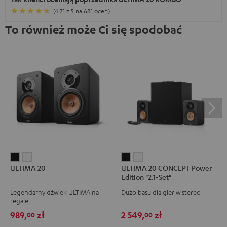
(4.71 z 5 na 681 ocen)
To również może Ci się spodobać
ULTIMA
ULTIMA
ULTIMA
ULTIMA
ULTIMA 20
ULTIMA 20 CONCEPT Power
20
20
20
20
Edition "2.1-Set"
Black
White
CONCEPT
CONCEPT
Legendarny dźwiek ULTIMA na
Dużo basu dla gier w stereo
Power
Power
regale
Edition
Edition
989,
zł
2 549,
zł
00
00
"2.1-
"2.1-