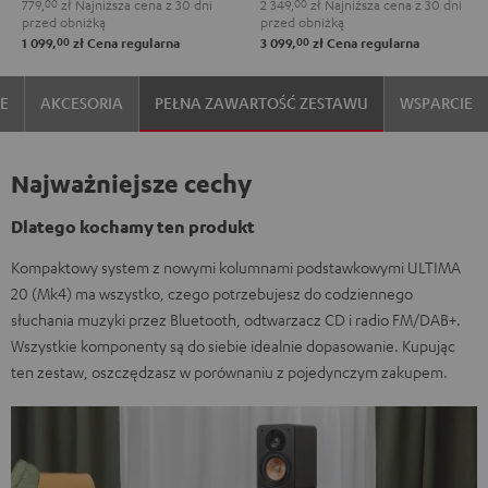
779,
00
zł
Najniższa cena z 30 dni
2 349,
00
zł
Najniższa cena z 30 dni
Set"
Set"
przed obniżką
przed obniżką
Black
White
00
00
1 099,
zł
Cena regularna
3 099,
zł
Cena regularna
IE
AKCESORIA
PEŁNA ZAWARTOŚĆ ZESTAWU
WSPARCIE
Najważniejsze cechy
Dlatego kochamy ten produkt
Kompaktowy system z nowymi kolumnami podstawkowymi ULTIMA
20 (Mk4) ma wszystko, czego potrzebujesz do codziennego
słuchania muzyki przez Bluetooth, odtwarzacz CD i radio FM/DAB+.
Wszystkie komponenty są do siebie idealnie dopasowanie. Kupując
ten zestaw, oszczędzasz w porównaniu z pojedynczym zakupem.