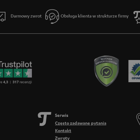
owe, jak tylko jest to możliwe, potrzebny jest mały, a zarazem mocny akumulator.
 co na przykład bateria przenośnego radia. Ładowanie słuchawek Airy True Wire
wek etui z funckją powerbank. Etui do ładowania nadaje się również do noszenia w 
Darmowy zwrot
Obsługa klienta w strukturze firmy
. Ładowanie baterii rozpoczyna się po włożeniu słuchawek do euti.
awki na bezprzewodowe Airy True Wireless:
tających się kabli
ładują baterię w etui
Serwis
Często zadawane pytania
Kontakt
Zwroty