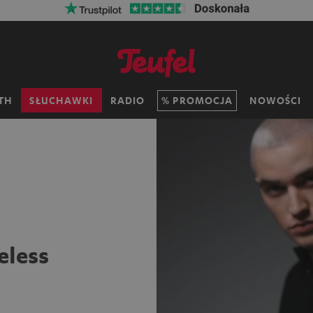
aj na kosztach wysyłki z kodem:
VKF-72F
06
D
:
12
H
:
5
TH
SŁUCHAWKI
RADIO
PROMOCJA
NOWOŚCI
eless