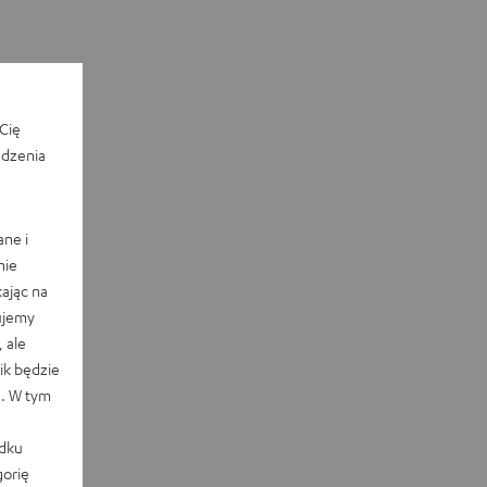
Cię
edzenia
ane i
nie
ając na
ujemy
 ale
k będzie
e. W tym
adku
orię