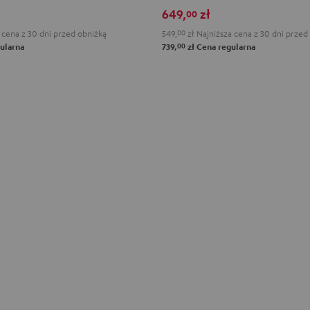
age
Space
Cosmic
Misty
Night
Silver
Steel
649,
zł
00
reen
Blue
Teal
Green
Black
White
Blue
 cena z 30 dni przed obniżką
549,
00
zł
Najniższa cena z 30 dni przed
00
ularna
739,
zł
Cena regularna