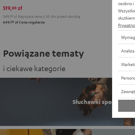
3
3
3
3
osobno i
519,
zł
00
Misty
Night
Pure
Steel
Wszystki
349,
00
zł
Najniższa cena z 30 dni przed obniżką
Green
Black
White
Blue
skutkiem 
00
649,
zł
Cena regularna
Prywatno
Wymag
Powiązane tematy
Analiza
Market
i ciekawe kategorie
Persona
Zewnęt
Słuchawki sportowe