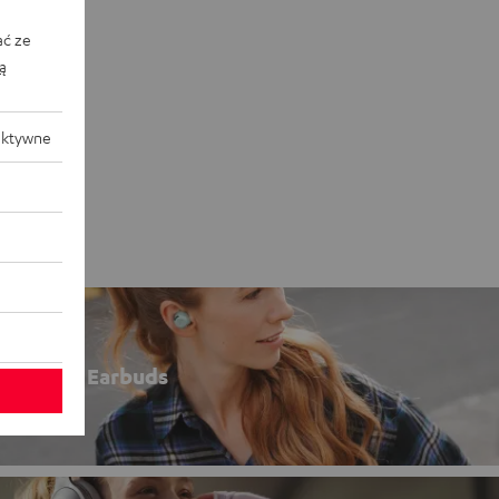
ać ze
ką
aktywne
Earbuds