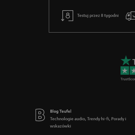
Aby słuchawki True Wireless były tak kompakt
urządzeniu nie może zapewnić tej samej mocy
jeśli masz ze sobą specjalne dla tych słucha
Testuj przez 8 tygodni
przechowywać w sposób oszczędzający miejsce
Dlaczego opłaca się wymienić Twoje słuch
Pełna swoboda ruchu: żadnych irytujących i plą
Praktyczność: słuchawki są zawsze pod ręką i 
Blog Teufel
Technologie audio, Trendy hi-fi, Porady i
wskazówki