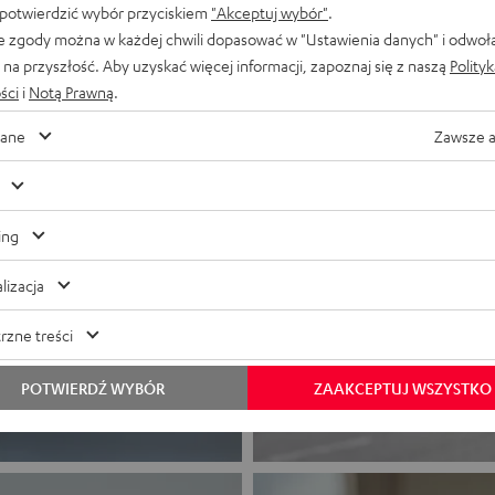
 potwierdzić wybór przyciskiem
"Akceptuj wybór"
.
e zgody można w każdej chwili dopasować w "Ustawienia danych" i odwoł
na przyszłość. Aby uzyskać więcej informacji, zapoznaj się z naszą
Polity
ści
i
Notą Prawną
.
ane
Zawsze 
ing
lizacja
rzne treści
POTWIERDŹ WYBÓR
ZAAKCEPTUJ WSZYSTKO