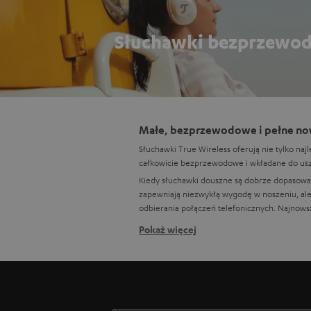
Słuchawki bezprzewo
Małe, bezprzewodowe i pełne now
Słuchawki True Wireless oferują nie tylko naj
całkowicie bezprzewodowe i wkładane do uszu
Kiedy słuchawki douszne są dobrze dopasowa
zapewniają niezwykłą wygodę w noszeniu, al
odbierania połączeń telefonicznych. Najnow
Pokaż więcej
Idealny do uprawiania sportu na 
Aby słuchawki AIRY TRUE WIRELESS wszędzie 
świezym powietrzu. Dzięki swojej lekkości na
Wytrzymałe euti do ładowania dla