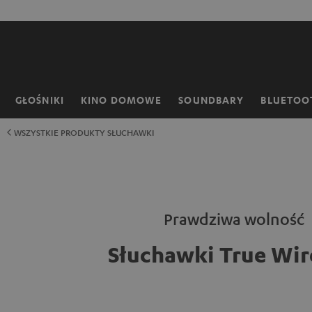
EJDŹ DO
50% Oszczędz
ARTOŚCI
GŁOŚNIKI
KINO DOMOWE
SOUNDBARY
BLUETOO
Strona
główna
WSZYSTKIE PRODUKTY SŁUCHAWKI
Prawdziwa wolność
Słuchawki True Wir