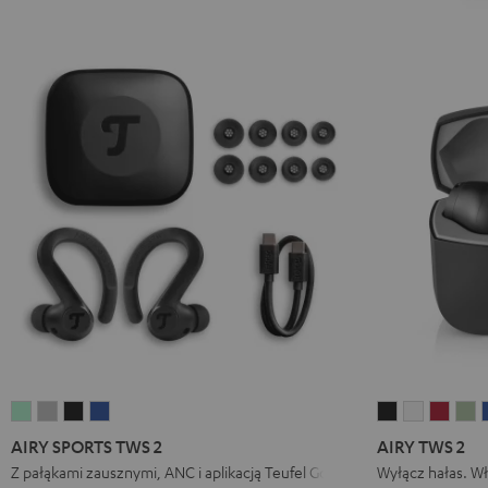
AIRY
AIRY
AIRY
AIRY
AIRY
AIRY
AIRY
A
SPORTS
SPORTS
SPORTS
SPORTS
TWS
TWS
TWS
T
AIRY SPORTS TWS 2
AIRY TWS 2
TWS
TWS
TWS
TWS
2
2
2
2
Z pałąkami zausznymi, ANC i aplikacją Teufel Go
Wyłącz hałas. W