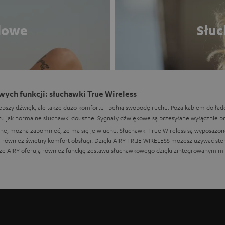
dowe
Słuc
ych funkcji: słuchawki True Wireless
lepszy dźwięk, ale także dużo komfortu i pełną swobodę ruchu. Poza kablem do łado
 jak normalne słuchawki douszne. Sygnały dźwiękowe są przesyłane wyłącznie przez
ne, można zapomnieć, że ma się je w uchu. Słuchawki True Wireless są wyposażon
e również świetny komfort obsługi. Dzięki AIRY TRUE WIRELESS możesz używać st
sze AIRY oferują również funckję zestawu słuchawkowego dzięki zintegrowanym m
zewnątrz dzięki ochronie przed bryzgami wodnymi
się sprawdziły, są one wodoodporne według normy IPX5. Dzięki temu słuchawki st
wet ich nie poczujesz podczas porannego joggingu.
 bezpiecznego transportu i szybkiego naładowania baterii