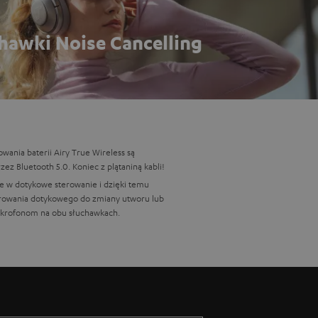
hawki Noise Cancelling
wania baterii Airy True Wireless są
 Bluetooth 5.0. Koniec z plątaniną kabli!
e w dotykowe sterowanie i dzięki temu
erowania dotykowego do zmiany utworu lub
ikrofonom na obu słuchawkach.
ają się wiernym towarzyszem sportów na