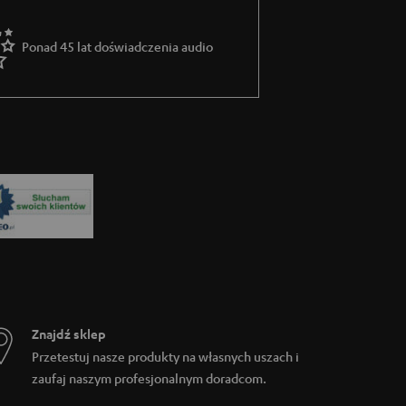
 Oczywiście, zintegrowana bateria w
less w podróży nie jest żadnym problemem,
kieszeni spodni, ponieważ słuchawki można
Ponad 45 lat doświadczenia audio
Znajdź sklep
Przetestuj nasze produkty na własnych uszach i
zaufaj naszym profesjonalnym doradcom.