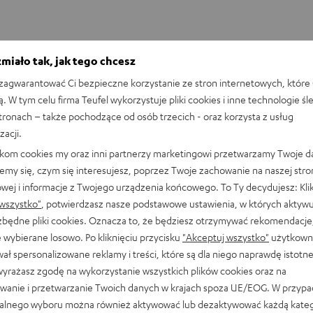
miało tak, jak tego chcesz
agwarantować Ci bezpieczne korzystanie ze stron internetowych, które 
ą. W tym celu firma Teufel wykorzystuje pliki cookies i inne technologie śl
stronach – także pochodzące od osób trzecich - oraz korzysta z usług
zacji.
likom cookies my oraz inni partnerzy marketingowi przetwarzamy Twoje d
emy się, czym się interesujesz, poprzez Twoje zachowanie na naszej stro
owej i informacje z Twojego urządzenia końcowego. To Ty decydujesz: Klik
wszystko"
, potwierdzasz nasze podstawowe ustawienia, w których aktyw
ezbędne pliki cookies. Oznacza to, że będziesz otrzymywać rekomendacje,
 wybierane losowo. Po kliknięciu przycisku
"Akceptuj wszystko"
użytkowni
ał spersonalizowane reklamy i treści, które są dla niego naprawdę istotn
wyrażasz zgodę na wykorzystanie wszystkich plików cookies oraz na
wanie i przetwarzanie Twoich danych w krajach spoza UE/EOG. W przyp
alnego wyboru można również aktywować lub dezaktywować każdą kateg