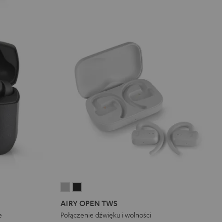
AIRY
AIRY
OPEN
OPEN
AIRY OPEN TWS
TWS
TWS
e
Połączenie dźwięku i wolności