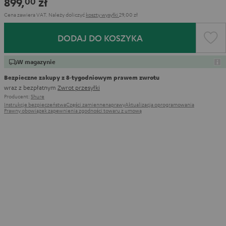
899,
zł
00
Cena zawiera VAT.
Należy doliczyć
koszty wysyłki
29,00 zł
DODAJ DO KOSZYKA
W magazynie
Bezpieczne zakupy z 8‑tygodniowym prawem zwrotu
wraz z bezpłatnym
Zwrot przesyłki
Producent:
Shure
Instrukcje bezpieczeństwa
Części zamienne
naprawy
Aktualizacja oprogramowania
Prawny obowiązek zapewnienia zgodności towaru z umową