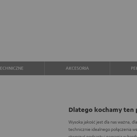
TECHNICZNE
AKCESORIA
PE
Dlatego kochamy ten 
Wysoka jakość jest dla nas ważna, dl
technicznie idealnego połączenia 
stworzyć podcasty i nagrania w bardz