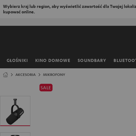
Wybierz kraj lub region, aby wyświetlić zawartość dla Twojej lokaliza
kupować online.
EJDŹ DO
ARTOŚCI
GŁOŚNIKI
KINO DOMOWE
SOUNDBARY
BLUETOO
Strona
główna
AKCESORIA
MIKROFONY
SALE