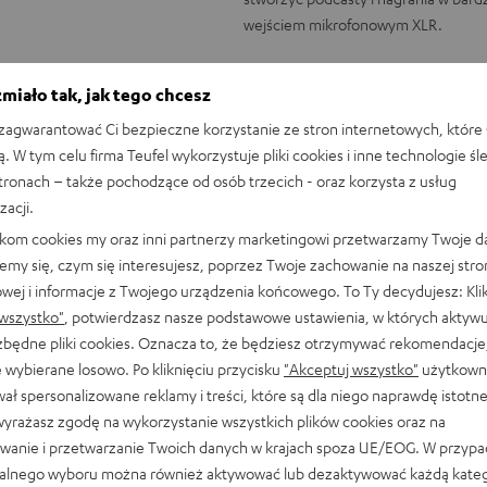
wejściem mikrofonowym XLR.
Zalety na pierwszy rzu
miało tak, jak tego chcesz
Mikrofon wokalny dla wysokiej jak
agwarantować Ci bezpieczne korzystanie ze stron internetowych, które 
wokalnych
ą. W tym celu firma Teufel wykorzystuje pliki cookies i inne technologie śl
Uwaga: Do zastosowania na komp
stronach – także pochodzące od osób trzecich - oraz korzysta z usług
XLR
zacji.
Kierunkowa dynamiczna kapsuła m
likom cookies my oraz inni partnerzy marketingowi przetwarzamy Twoje d
otoczenia i pogłosów pomieszcze
emy się, czym się interesujesz, poprzez Twoje zachowanie na naszej stro
Technologia izolacji głosu umożl
owej i informacje z Twojego urządzenia końcowego. To Ty decydujesz: Klik
szumów i zewnętrznych hałasów
wszystko"
, potwierdzasz nasze podstawowe ustawienia, w których aktyw
Solidna, metalowa konstrukcja, pr
ezbędne pliki cookies. Oznacza to, że będziesz otrzymywać rekomendacje,
Posiada taką samą kapsułę mikrof
 wybierane losowo. Po kliknięciu przycisku
"Akceptuj wszystko"
użytkowni
W zestawie znajduje się również u
ał spersonalizowane reklamy i treści, które są dla niego naprawdę istotn
wyrażasz zgodę na wykorzystanie wszystkich plików cookies oraz na
wanie i przetwarzanie Twoich danych w krajach spoza UE/EOG. W przyp
alnego wyboru można również aktywować lub dezaktywować każdą kateg