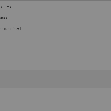
ymiary
łącza
hniczne [PDF]