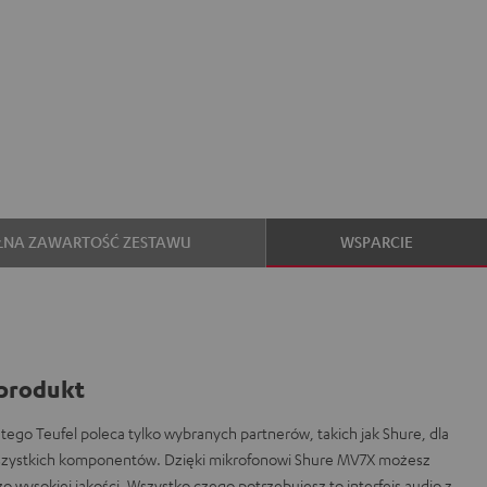
ŁNA ZAWARTOŚĆ ZESTAWU
WSPARCIE
produkt
atego Teufel poleca tylko wybranych partnerów, takich jak Shure, dla
wszystkich komponentów. Dzięki mikrofonowi Shure MV7X możesz
o wysokiej jakości. Wszystko czego potrzebujesz to interfejs audio z