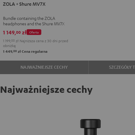
ZOLA + Shure MV7X
+
Shure
Bundle containing the ZOLA
MV7X
headphones and the Shure MV7X
Dark
microphone.
1 149,
zł
00
Oferta
Gray
1 199,
00
zł
Najniższa cena z 30 dni przed
obniżką
00
1 449,
zł
Cena regularna
NAJWAŻNIEJSZE CECHY
SZCZEGÓŁY 
Najważniejsze cechy