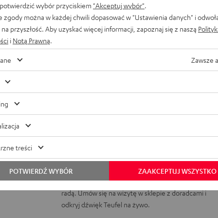
 potwierdzić wybór przyciskiem
"Akceptuj wybór"
.
e zgody można w każdej chwili dopasować w "Ustawienia danych" i odwoł
na przyszłość. Aby uzyskać więcej informacji, zapoznaj się z naszą
Polity
ści
i
Notą Prawną
.
ane
Zawsze 
ą w sklepie Audiomagic w Wars
ing
Gęsia skórka gwarantowana! Zajrzyj do sklepu
lizacja
naszego partnera w Warszawie lub przyjdź do
naszego sklepu w Berlinie i przetestuj nasze
rzne treści
produkty na własnych uszach! Czy to
odsłuchowa
kompaktowe słuchawki, czy systemy dźwiękowe
POTWIERDŹ WYBÓR
ZAAKCEPTUJ WSZYSTKO
5.1 – pracownicy sklepu służą Ci pomocą i fachową
radą. Umów się na wizytę w sklepie z doradcami i
odkryj dźwięk Teufel na żywo.