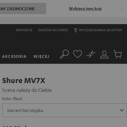
Wybierz inny kraj
ANY ZJEDNOCZONE
WSPARCIE
ZAMÓW NA FIRMĘ
WYSZUKIWARKA SKLEPÓW
No
AKCESORIA
WIĘCEJ
Szukaj
Moje
Produkt
konto
w
koszyk
Shure MV7X
Scena należy do Ciebie
Kolor:
Black