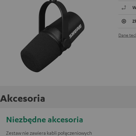
W
Z
Dane tec
Akcesoria
Niezbędne akcesoria
Zestaw nie zawiera kabli połączeniowych