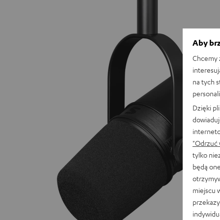
Aby brz
Chcemy z
interesuj
na tych 
personali
Dzięki p
dowiaduj
internet
"Odrzuć 
tylko ni
będą one
otrzymyw
miejscu 
przekazy
indywidu