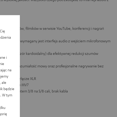
t oka
ości podcastów, filmików w serwisie YouTube, konferencji i nagrań
Cię
edzenia
uterze/Mac wymagany jest interfejs audio z wejściem mikrofonowym
ikrofonu (wzór kardioidalny) dla efektywnej redukcji szumów
ane i
nia
nie
iwia lepszą zrozumiałość mowy oraz profesjonalne nagrywanie bez
ając na
ujemy
ofesjonalne złącze XLR
 ale
onu jak Shure MV7
k będzie
chwyt z gwintem 3/8 na 5/8 cali, brak kabla
e. W tym
adku
orię